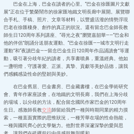
巴金在上海，巴金在讀者的心里。“巴金在徐匯圖片文獻
展”正在位于繁榮鬧市的徐家匯地鐵文明長廊中展開。展覽聯
合手札、手稿、照片、文章等材料，以豐盛活潑的情勢浮現
巴老在徐匯棲身、創作的真正的狀況。還有留念巴金師長教
師生日120周年系列講座、“尋光之夜”瀏覽嘉韶華——“巴金和
他的伴侶”朗誦分送朋友運動、“巴金在徐匯——城市文明行走
運動”和“夜讀巴金——留念巴金生日120周年作品誦讀會”等運
動，吸引著分歧年紀的讀者，共享書噴鼻，重溫經典。他如
一盞明燈，守護著愛、正派、真摯、貢獻等美妙品德，讓我
們感觸感染性命的堅韌與美妙。
在巴金舊居、巴金書房、巴金藏書樓，在巴金學術研究
會、青年作家座談會，在地鐵的文明長廊，我們在上海分歧
的場域，以分歧的方法，配合留念國民作家巴金的120周年
生日。感激師長教
交流
師留給我們一種與時期同業的精力摸
索，一種直面實際的思惟狀況，一種芳華在場的性命熱能，
一種與國民齊心的文學魅力。他對世界深邃深摯的愛與思
考，讓我們在砥礪前行中倍感鼓舞與暖和。