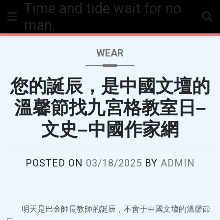
Time and tide wait for no
Skip
to
man.
content
WEAR
您的誕辰，是中國文壇的
溫馨節找九宮格教室日–
文史–中國作家網
POSTED ON
03/18/2025
BY
ADMIN
明天是巴金師長教師的誕辰，不啻于中國文壇的溫馨節