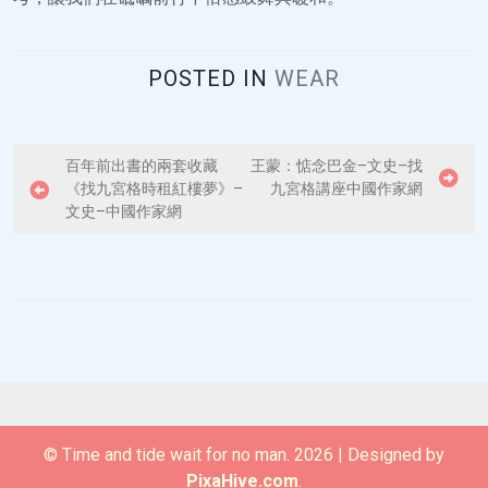
POSTED IN
WEAR
P
百年前出書的兩套收藏
王蒙：惦念巴金–文史–找
《找九宮格時租紅樓夢》–
九宮格講座中國作家網
o
文史–中國作家網
s
t
n
a
v
i
g
© Time and tide wait for no man. 2026
|
Designed by
a
PixaHive.com
.