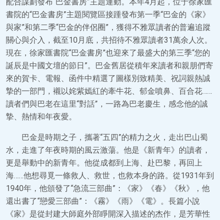
配合謀劃發布“巴金書房”主題運動。本年4月起，位于徐家匯
書院的“巴金書房”主題閱覽區接踵發布第一季“巴金的《家》
與家”和第二季“巴金的伴侶圈”，獲得不雅眾讀者的普遍追蹤
關心與介入，截至10月底，共招待不雅眾讀者31萬余人次。
現在，徐家匯書院“巴金書房”也迎來了最盛大的第三季“您的
誕辰是中國文壇的節日”。巴金舊居從積年來讀者和親朋們寄
來的賀卡、電報、函件中精選了圖樣別致精美、祝詞親熱誠
摯的一部門，襯以姹紫嫣紅的牽牛花、郁金噴鼻、百合花……
讀者們與巴老在這里“對話”，一路為巴老慶生，感念他的誠
摯、熱情和年夜愛。
巴金是時期之子，攜著“五四”的精力之火，走出巴山蜀
水，走進了年夜時期的風云激蕩。他是《新青年》的讀者，
更是舉動中的新青年。他從成都到上海、赴巴黎，再回上
海……他想尋覓一條救人、救世，也救本身的路。從1931年到
1940年，他頒發了“急流三部曲”：《家》《春》《秋》，他
還出書了“戀愛三部曲”：《霧》《雨》《電》。長篇小說
《家》是從封建大師庭外部睜開深入描述的杰作，是芳華性