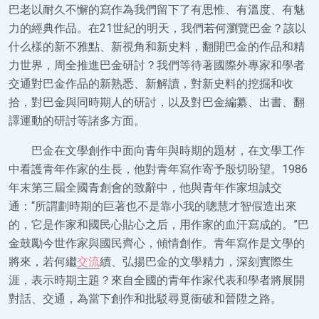
巴老以耐久不懈的寫作為我們留下了有思惟、有溫度、有魅
力的經典作品。在21世紀的明天，我們若何瀏覽巴金？該以
什么樣的新不雅點、新視角和新史料，翻開巴金的作品和精
力世界，周全推進巴金研討？我們等待著國際外專家和學者
交通對巴金作品的新熟悉、新解讀，對新史料的挖掘和收
拾，對巴金與同時期人的研討，以及對巴金編纂、出書、翻
譯運動的研討等諸多方面。
巴金在文學創作中面向青年與時期的題材，在文學工作
中看護青年作家的生長，他對青年寫作寄予殷切盼望。1986
年末第三屆全國青創會的致辭中，他與青年作家坦誠交
通：“所謂劃時期的巨著也不是靠小我的聰慧才智假造出來
的，它是作家和國民心貼心之后，用作家的血汗寫成的。”巴
金鼓勵今世作家與國民齊心，傾情創作。青年寫作是文學的
將來，若何繼
交流
續、弘揚巴金的文學精力，深刻實際生
涯，表示時期主題？來自全國的青年作家代表和學者將展開
對話、交通，為當下創作和批駁尋覓衝破和晉陞之路。