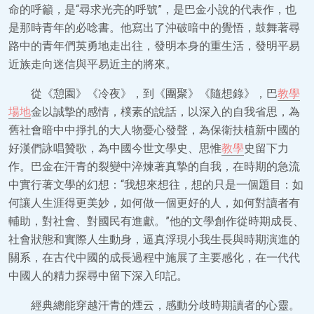
命的呼籲，是“尋求光亮的呼號”，是巴金小說的代表作，也
是那時青年的必唸書。他寫出了沖破暗中的覺悟，鼓舞著尋
路中的青年們英勇地走出往，發明本身的重生活，發明平易
近族走向迷信與平易近主的將來。
從《憩園》《冷夜》，到《團聚》《隨想錄》，巴
教學
場地
金以誠摯的感情，樸素的說話，以深入的自我省思，為
舊社會暗中中掙扎的大人物憂心發聲，為保衛扶植新中國的
好漢們詠唱贊歌，為中國今世文學史、思惟
教學
史留下力
作。巴金在汗青的裂變中淬煉著真摯的自我，在時期的急流
中實行著文學的幻想：“我想來想往，想的只是一個題目：如
何讓人生涯得更美妙，如何做一個更好的人，如何對讀者有
輔助，對社會、對國民有進獻。”他的文學創作從時期成長、
社會狀態和實際人生動身，逼真浮現小我生長與時期演進的
關系，在古代中國的成長過程中施展了主要感化，在一代代
中國人的精力探尋中留下深入印記。
經典總能穿越汗青的煙云，感動分歧時期讀者的心靈。