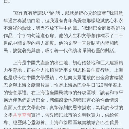
日。
“寫作真有所謂法門的話，那就是把心交給讀者”“我固然
年過古稀滿頭白發，但我還有青年高覺慧那樣熄滅的心和永
不衰竭的熱忱，我盡不放下手中的筆。”掀開巴金師長教師的
作品，字字句句流進心扉。他的人生和文學創作標示了二十
世紀中國文學的精力高度。他的文學一直緊貼著內陸和國
民，披髮著光與熱，吸引著一代代讀者睜開心靈的對話。
上海是中國共產黨的出生地、初心始發地和巨大建黨精
力孕育地，正在全力扶植習近平文明思惟最佳實行地。上海
也是現今世中國文學重鎮，今起向大眾開放的巴金藏書樓暨
巴金與上海文獻圖片展，恰是上海為巴金生日120周年奉上
的密意厚禮。在上海這座國民城市的分歧區域，讀者和市平
易近伴侶們走近巴金，感觸感染他與國民齊心的性命情懷，
直面人生的文學創作，真摯深刻的思惟摸索，為我們今世的
文學
共享空間
實行，晉陞國民城市的文明軟實力，供給領
導、經歷與心靈滋養。上海市徐匯區藏書樓結合巴金舊居，