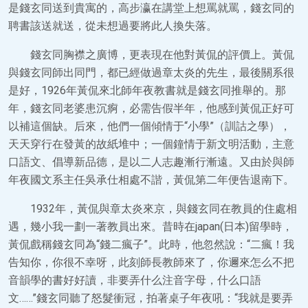
是錢玄同送到貴寓的，高步瀛在講堂上想罵就罵，錢玄同的
聘書該送就送，從未想過要將此人換失落。
錢玄同胸襟之廣博，更表現在他對黃侃的評價上。黃侃
與錢玄同師出同門，都已經做過章太炎的先生，最後關系很
是好，1926年黃侃來北師年夜教書就是錢玄同推舉的。那
年，錢玄同老婆患沉痾，必需告假半年，他感到黃侃正好可
以補這個缺。后來，他們一個傾情于“小學”（訓詁之學），
天天穿行在發黃的故紙堆中；一個鐘情于新文明活動，主意
口語文、倡導新品德，是以二人志趣漸行漸遠。又由於與師
年夜國文系主任吳承仕相處不諧，黃侃第二年便告退南下。
1932年，黃侃與章太炎來京，與錢玄同在教員的住處相
遇，幾小我一劃一著教員出來。昔時在japan(日本)留學時，
黃侃戲稱錢玄同為“錢二瘋子”。此時，他忽然說：“二瘋！我
告知你，你很不幸呀，此刻師長教師來了，你邇來怎么不把
音韻學的書好好讀，非要弄什么注音字母，什么口語
文……”錢玄同聽了怒髮衝冠，拍著桌子年夜吼：“我就是要弄