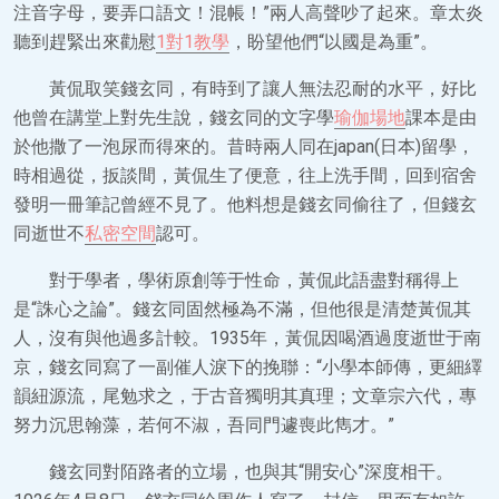
注音字母，要弄口語文！混帳！”兩人高聲吵了起來。章太炎
聽到趕緊出來勸慰
1對1教學
，盼望他們“以國是為重”。
黃侃取笑錢玄同，有時到了讓人無法忍耐的水平，好比
他曾在講堂上對先生說，錢玄同的文字學
瑜伽場地
課本是由
於他撒了一泡尿而得來的。昔時兩人同在japan(日本)留學，
時相過從，扳談間，黃侃生了便意，往上洗手間，回到宿舍
發明一冊筆記曾經不見了。他料想是錢玄同偷往了，但錢玄
同逝世不
私密空間
認可。
對于學者，學術原創等于性命，黃侃此語盡對稱得上
是“誅心之論”。錢玄同固然極為不滿，但他很是清楚黃侃其
人，沒有與他過多計較。1935年，黃侃因喝酒過度逝世于南
京，錢玄同寫了一副催人淚下的挽聯：“小學本師傳，更細繹
韻紐源流，尾勉求之，于古音獨明其真理；文章宗六代，專
努力沉思翰藻，若何不淑，吾同門遽喪此雋才。”
錢玄同對陌路者的立場，也與其“開安心”深度相干。