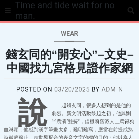
Time and tide wait for no
Skip
to
man.
content
WEAR
錢玄同的“開安心”–文史–
中國找九宮格見證作家網
POSTED ON
03/20/2025
BY
ADMIN
說
起錢玄同，很多人想到的是他的
劇烈。新文明活動鼓起之初，他與劉
半農演“雙簧”，借機將舊派人士罵得狗
血淋頭；他感到漢字筆畫太多，難明難寫，應當在前提成熟
時徹底廢止，走世界配合的表音文字的標的目的；他以為人