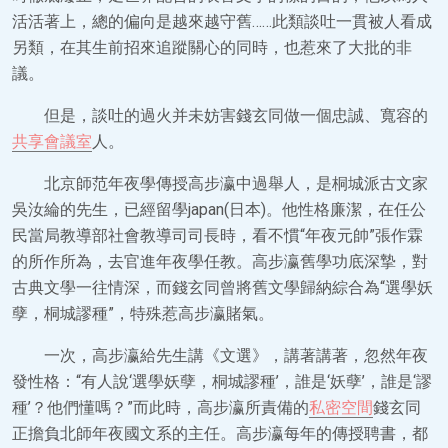
活活著上，總的偏向是越來越守舊……此類談吐一貫被人看成
另類，在其生前招來追蹤關心的同時，也惹來了大批的非
議。
但是，談吐的過火并未妨害錢玄同做一個忠誠、寬容的
共享會議室
人。
北京師范年夜學傳授高步瀛中過舉人，是桐城派古文家
吳汝綸的先生，已經留學japan(日本)。他性格廉潔，在任公
民當局教導部社會教導司司長時，看不慣“年夜元帥”張作霖
的所作所為，去官進年夜學任教。高步瀛舊學功底深摯，對
古典文學一往情深，而錢玄同曾將舊文學歸納綜合為“選學妖
孽，桐城謬種”，特殊惹高步瀛賭氣。
一次，高步瀛給先生講《文選》，講著講著，忽然年夜
發性格：“有人說‘選學妖孽，桐城謬種’，誰是‘妖孽’，誰是‘謬
種’？他們懂嗎？”而此時，高步瀛所責備的
私密空間
錢玄同
正擔負北師年夜國文系的主任。高步瀛每年的傳授聘書，都