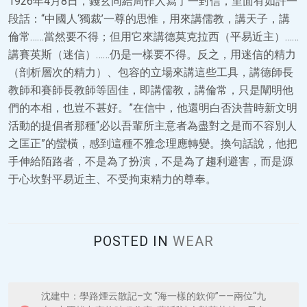
1926年4月8日，錢玄同給周作人寫了一封信，里面有如許一
段話：“中國人‘獨裁’一尊的思惟，用來講儒教，講天子，講
倫常……當然要不得；但用它來講德莫克拉西（平易近主）……
講賽英斯（迷信）……仍是一樣要不得。反之，用迷信的精力
（剖析層次的精力）、包容的立場來講這些工具，講德師長
教師和賽師長教師等固佳，即講儒教，講倫常，只是闡明他
們的本相，也豈不甚好。”在信中，他還明白否決昔時新文明
活動的提倡者那種“必以吾輩所主意者為盡對之是而不容別人
之匡正”的蠻橫，感到這種不雅念理應轉變。換句話說，他把
手伸給陌路者，不是為了扮演，不是為了趨利避害，而是源
于心坎對平易近主、不受拘束精力的尊奉。
POSTED IN
WEAR
P
沈建中：學路煙云散記–文
“海一樣的欽仰”——兩位“九