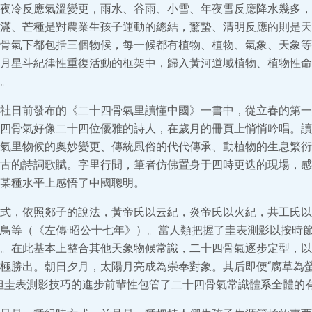
夜冷反應氣溫變更，雨水、谷雨、小雪、年夜雪反應降水幾多，
滿、芒種是對農業生孩子運動的總結，驚蟄、清明反應的則是天
骨氣下都包括三個物候，每一候都有植物、植物、氣象、天象等
月星斗紀律性重復活動的框架中，歸入黃河道域植物、植物性命
。
社日前發布的《二十四骨氣里讀懂中國》一書中，從立春的第一
四骨氣好像二十四位優雅的詩人，在歲月的冊頁上悄悄吟唱。讀
氣里物候的奧妙變更、傳統風俗的代代傳承、動植物的生息繁衍
古的詩詞歌賦。字里行間，筆者仿佛置身于四時更迭的現場，感
某種水平上感悟了中國聰明。
式，依照郯子的說法，黃帝氏以云紀，炎帝氏以火紀，共工氏以
鳥等（《左傳·昭公十七年》）。當人類把握了圭表測影以按時
。在此基本上整合其他天象物候常識，二十四骨氣逐步定型，以
極勝出。朝日夕月，太陽月亮成為崇奉對象。其后即便“腐草為螢
但圭表測影技巧的進步前輩性包管了二十四骨氣常識體系全體的