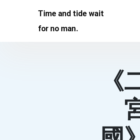
Skip
to
Time and tide wait
content
for no man.
《
國