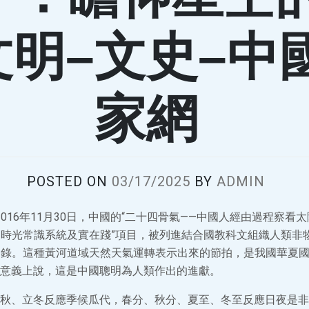
文明–文史–中
家網
POSTED ON
03/17/2025
BY
ADMIN
016年11月30日，中國的“二十四骨氣——中國人經由過程察看
的時光常識系統及實在踐”項目，被列進結合國教科文組織人類非
名錄。這種黃河道域天然天氣運轉表示出來的節拍，是我國華夏
意義上說，這是中國聰明為人類作出的進獻。
秋、立冬反應季候瓜代，春分、秋分、夏至、冬至反應日夜是非