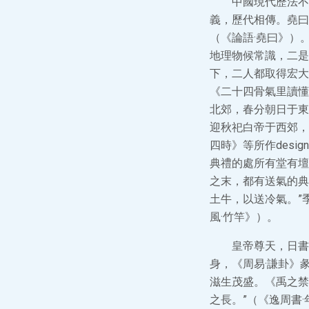
中國現代歷法不
義，歷代相傳。堯曰
（《論語·堯曰》）
地理物候常識，二是
下，二人都取得宏大
《二十四骨氣里讀懂
北郊，春分朝日于東
迎秋祀白帝于西郊，
四時》等所作des
典禮的處所有堂有壇
之末，都有送氣的典
土牛，以送冷氣。”
風·竹竿》）。
皇帝尊天，日書
身，《周易·謙卦》
滋生茂盛。《禹之禁
之長。”（《逸周書