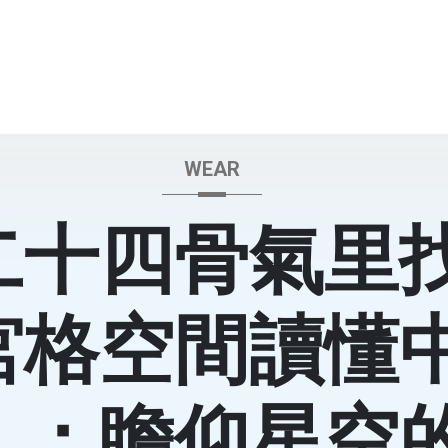
WEAR
二十四骨氣里
宮格空間讀懂
》：瞻仰星空