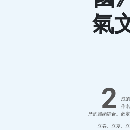
氣
2
成
作
歷的歸納綜合。必定
立春、立夏、立