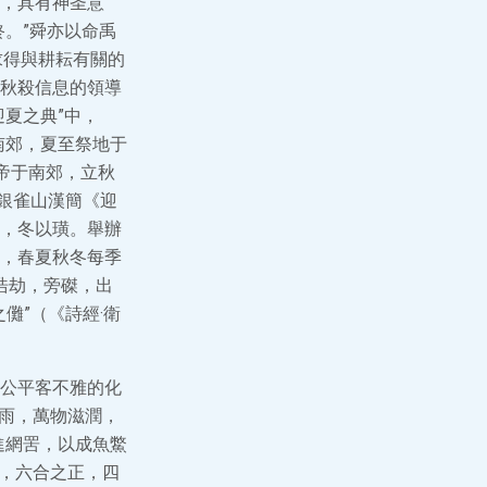
，具有神圣意
。”舜亦以命禹
求得與耕耘有關的
秋殺信息的領導
夏之典”中，
南郊，夏至祭地于
帝于南郊，立秋
、銀雀山漢簡《迎
琥，冬以璜。舉辦
，春夏秋冬每季
浩劫，旁磔，出
儺”（《詩經·衛
公平客不雅的化
時雨，萬物滋潤，
進網罟，以成魚鱉
躲，六合之正，四