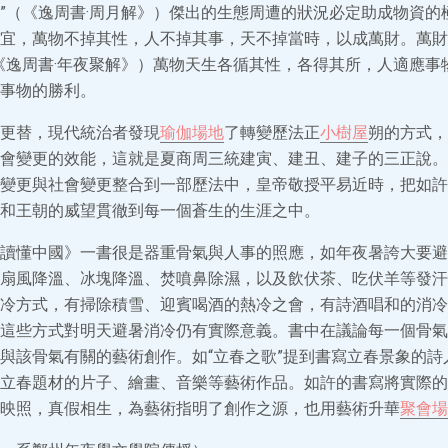
”（《逸周書·周月解》）傑出的生態周遭的狀況必定助成物資的
宜，萬物不掉其性，人不掉其事，天不掉當時，以成萬財。萬財
《逸周書·年夜聚解》）萬物天生各循其性，各得其所，人適應事
事物的勝利。
更替，現代統治者發現
瑜伽場地
了轉變歷法正
小樹屋
朔的方式，
會變更的效能，這就是夏商周三統建寅、建丑、建子的三正說。
變更與社會變更整合到一部歷法中，皇帝敬授平易近時，把如許
和王朝的威望貫徹到每一個蒼生的生涯之中。
讀懂中國》一書很是器重骨氣與人事的照應，如年夜暑誇大要避
扇風降溫、冰塊降溫、焚噴鼻除濕，以及飲伏茶、吃伏羊等發汗
冷方式，有掃除積雪、迎賓喝酒的熱冷之會，有詩酒唱和的消冷
這些方式對明天避暑消冷仍有實際意義。書中在議論每一個骨氣
與該骨氣有關的藝術創作。如“立春之歌”提到書寫立春景象的詩
立春題材的片子、繪畫、音樂等藝術作品。如許的書寫將實際的
映照，真假相生，為藝術指明了創作之源，也用藝術升華
聚會場