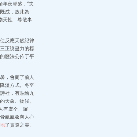
極年夜豐盛，“夫
既成，放此為
物天性，尊敬事
使反應天然紀律
三正說盡力的標
的歷法公佈于平
暑，會商了前人
降溫方式。冬至
詩社，有貼繪九
的天象、物候、
人有盧仝、羅
骨氣氣象與人心
地
了實際之美。