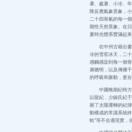
暑、處暑、小冷、年
降反應氣象景象，小
二十四骨氣的每一個
期性天然景象。在日
夏時光體系豐滿起來
在中州古籍出書
冷的雪窖冰天，二十
感觸感染到每一個骨
康聰明，以及傳播千
的呼吸和脈動，更在
中國晚期紀時方
以龍紀，少皞氏紀于
握了太陽運轉的紀律
動構成的常識系統終
蛤”等不合適現實，