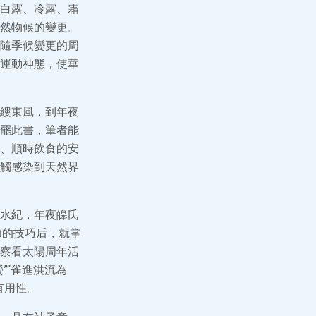
白露、冷露、霜
然物候的變更。
隨季候變更的周
運動神態，使華
縷東風，到年夜
罷此書，筆者能
、順時飲食的安
觸感染到天然界
水紀，年夜皞氏
節的技巧后，就掌
察看太陽周年活
”“雀進洪流為
有用性。