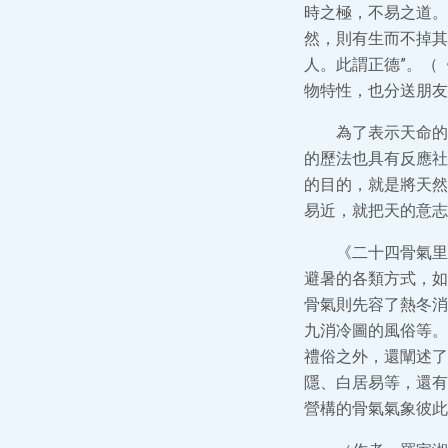
時之極，不易之道。
然，則有生而不掉其
人。此謂正德”。（
物特性，也分送朋友
為了表示天命的
的歷法也具有反應社
的目的，就是將天然
易近，就把天的意志
《二十四骨氣里
避暑的各類方式，如
骨氣則先容了熱冬消
九消冷圖的風俗等。
禮俗之外，還闡述了
隱、白居易等，還有
營構的骨氣氣象彼此