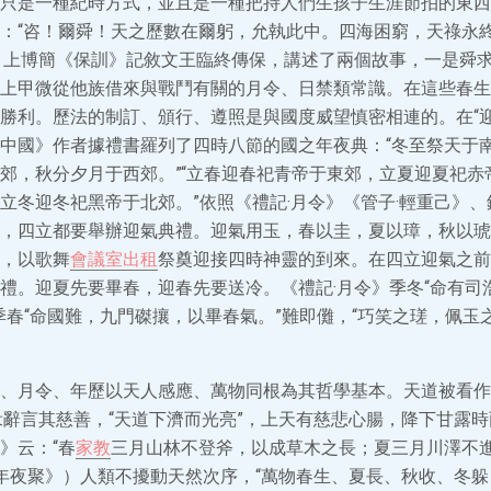
只是一種紀時方式，並且是一種把持人們生孩子生涯節拍的東西
：“咨！爾舜！天之歷數在爾躬，允執此中。四海困窮，天祿永終
。上博簡《保訓》記敘文王臨終傳保，講述了兩個故事，一是舜
上甲微從他族借來與戰鬥有關的月令、日禁類常識。在這些春生
勝利。歷法的制訂、頒行、遵照是與國度威望慎密相連的。在“迎
中國》作者據禮書羅列了四時八節的國之年夜典：“冬至祭天于
郊，秋分夕月于西郊。”“立春迎春祀青帝于東郊，立夏迎夏祀赤
立冬迎冬祀黑帝于北郊。”依照《禮記·月令》《管子·輕重己》
ign，四立都要舉辦迎氣典禮。迎氣用玉，春以圭，夏以璋，秋以
，以歌舞
會議室出租
祭奠迎接四時神靈的到來。在四立迎氣之前
禮。迎夏先要畢春，迎春先要送冷。《禮記·月令》季冬“命有司
季春“命國難，九門磔攘，以畢春氣。”難即儺，“巧笑之瑳，佩玉之
、月令、年歷以天人感應、萬物同根為其哲學基本。天道被看作
彖辭言其慈善，“天道下濟而光亮”，上天有慈悲心腸，降下甘露
》云：“春
家教
三月山林不登斧，以成草木之長；夏三月川澤不
·年夜聚》）人類不擾動天然次序，“萬物春生、夏長、秋收、冬