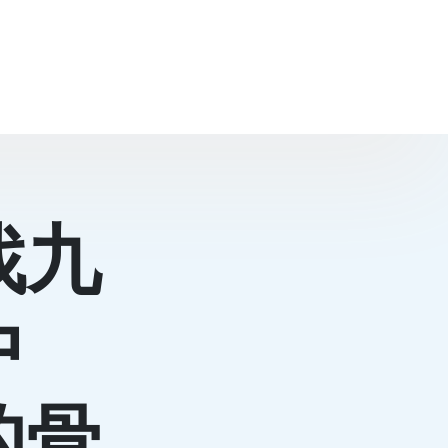
找九
中
的骨