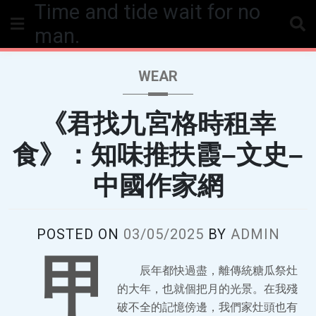
Time and tide wait for no
Skip
to
man.
content
WEAR
《君找九宮格時租幸
食》：知味推扶霞–文史–
中國作家網
POSTED ON
03/05/2025
BY
ADMIN
甲
辰年都快過盡，離傳統糖瓜祭灶
的大年，也就個把月的光景。在我殘
破不全的記憶傍邊，我們家灶頭也有