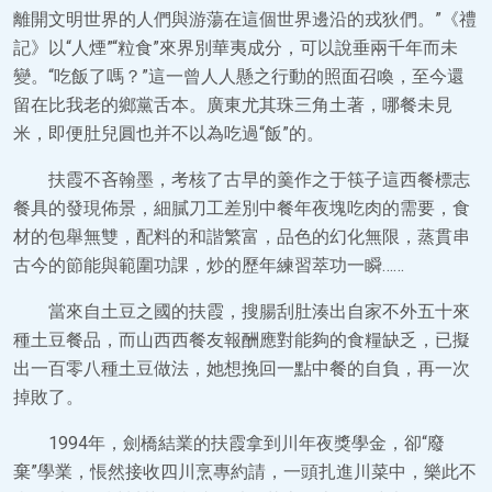
離開文明世界的人們與游蕩在這個世界邊沿的戎狄們。”《禮
記》以“人煙”“粒食”來界別華夷成分，可以說垂兩千年而未
變。“吃飯了嗎？”這一曾人人懸之行動的照面召喚，至今還
留在比我老的鄉黨舌本。廣東尤其珠三角土著，哪餐未見
米，即便肚兒圓也并不以為吃過“飯”的。
扶霞不吝翰墨，考核了古早的羹作之于筷子這西餐標志
餐具的發現佈景，細膩刀工差別中餐年夜塊吃肉的需要，食
材的包舉無雙，配料的和諧繁富，品色的幻化無限，蒸貫串
古今的節能與範圍功課，炒的歷年練習萃功一瞬……
當來自土豆之國的扶霞，搜腸刮肚湊出自家不外五十來
種土豆餐品，而山西西餐友報酬應對能夠的食糧缺乏，已擬
出一百零八種土豆做法，她想挽回一點中餐的自負，再一次
掉敗了。
1994年，劍橋結業的扶霞拿到川年夜獎學金，卻“廢
棄”學業，悵然接收四川烹專約請，一頭扎進川菜中，樂此不