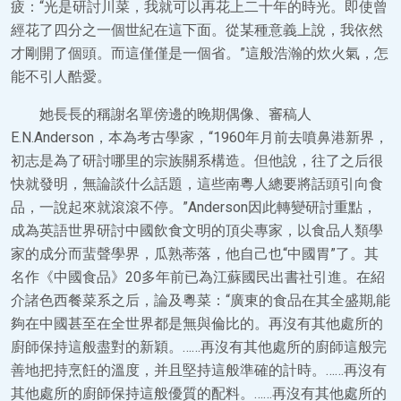
疲：“光是研討川菜，我就可以再花上二十年的時光。即使曾
經花了四分之一個世紀在這下面。從某種意義上說，我依然
才剛開了個頭。而這僅僅是一個省。”這般浩瀚的炊火氣，怎
能不引人酷愛。
她長長的稱謝名單傍邊的晚期偶像、審稿人
E.N.Anderson，本為考古學家，“1960年月前去噴鼻港新界，
初志是為了研討哪里的宗族關系構造。但他說，往了之后很
快就發明，無論談什么話題，這些南粵人總要將話頭引向食
品，一說起來就滾滾不停。”Anderson因此轉變研討重點，
成為英語世界研討中國飲食文明的頂尖專家，以食品人類學
家的成分而蜚聲學界，瓜熟蒂落，他自己也“中國胃”了。其
名作《中國食品》20多年前已為江蘇國民出書社引進。在紹
介諸色西餐菜系之后，論及粵菜：“廣東的食品在其全盛期,能
夠在中國甚至在全世界都是無與倫比的。再沒有其他處所的
廚師保持這般盡對的新穎。……再沒有其他處所的廚師這般完
善地把持烹飪的溫度，并且堅持這般準確的計時。……再沒有
其他處所的廚師保持這般優質的配料。……再沒有其他處所的