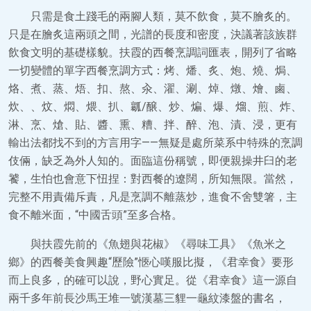
只需是食土踐毛的兩腳人類，莫不飲食，莫不膾炙的。
只是在膾炙這兩頭之間，光譜的長度和密度，決議著該族群
飲食文明的基礎樣貌。扶霞的西餐烹調詞匯表，開列了省略
一切變體的單字西餐烹調方式：烤、燔、炙、炮、燒、焗、
烙、煮、蒸、焐、扣、熬、汆、濯、涮、焯、燉、燴、鹵、
炊、、炆、燜、煨、扒、瓤/醸、炒、煸、爆、熘、煎、炸、
淋、烹、熗、貼、醬、熏、糟、拌、醉、泡、漬、浸，更有
輸出法都找不到的方言用字——無疑是處所菜系中特殊的烹調
伎倆，缺乏為外人知的。面臨這份稱號，即便親操井臼的老
饕，生怕也會意下忸捏：對西餐的遼闊，所知無限。當然，
完整不用責備斥責，凡是烹調不離蒸炒，進食不舍雙箸，主
食不離米面，“中國舌頭”至多合格。
與扶霞先前的《魚翅與花椒》《尋味工具》《魚米之
鄉》的西餐美食興趣“歷險”愜心嘆服比擬，《君幸食》要形
而上良多，的確可以說，野心實足。從《君幸食》這一源自
兩千多年前長沙馬王堆一號漢墓三貍一龜紋漆盤的書名，