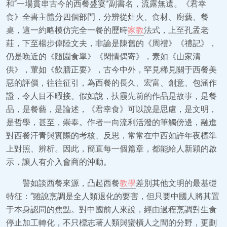
和“一場貫串古今的西餐盛宴”副書名，流露無遺。《君幸
食》全書主體分四個部門，分辨從灶火、食材、廚藝、餐
桌，這一約略模仿完全一餐的歷時
家教
法式，上至孔孟老
莊，下至楊步偉陸文夫，非論是陳舊的《周禮》《禮記》，
仍是晚近的《隨園食單》《閑情偶寄》，素如《山家清
供》，葷如《飲膳正要》，古今中外，罕見稀見關于西餐美
惡的評價，往往征引，為西餐的長久、宏富、創意、包涵作
證，令人目不暇接。假如說，扶霞先前的作品是故事，是餐
品，是餐藝，是論述，《君幸食》可以說是思慮，是文明，
是哲學，甚至，崇奉。作者一向流利活潑的筆觸傍邊，融進
對西餐汗青與實際的考核、反思，常常在中西如許年夜標準
上對照、辨析。因此，簡直每一個篇章，都能給人新穎的啟
示，讓人有介入會商的沖動。
譬如談西餐來源，凸起西餐
教學
差別其他文明的最基礎
特征：“雖說烹調是全人類退化的要害，但只要中國人將其置
于本身認同的焦點。對中國前人來說，經由過程烹調對生食
停止加工轉化，不只標志著人類與蠻橫人之間的分野，更劃