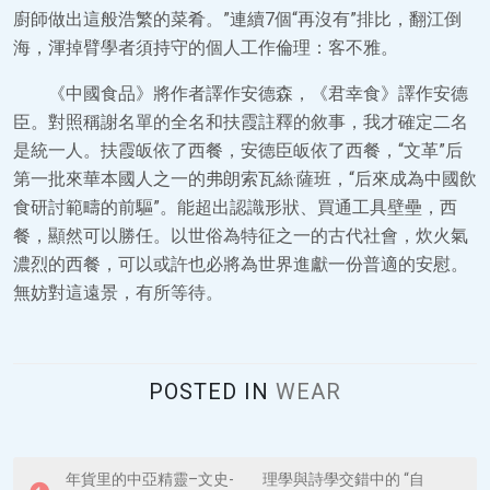
廚師做出這般浩繁的菜肴。”連續7個“再沒有”排比，翻江倒
海，渾掉臂學者須持守的個人工作倫理：客不雅。
《中國食品》將作者譯作安德森，《君幸食》譯作安德
臣。對照稱謝名單的全名和扶霞註釋的敘事，我才確定二名
是統一人。扶霞皈依了西餐，安德臣皈依了西餐，“文革”后
第一批來華本國人之一的弗朗索瓦絲·薩班，“后來成為中國飲
食研討範疇的前驅”。能超出認識形狀、買通工具壁壘，西
餐，顯然可以勝任。以世俗為特征之一的古代社會，炊火氣
濃烈的西餐，可以或許也必將為世界進獻一份普適的安慰。
無妨對這遠景，有所等待。
POSTED IN
WEAR
P
年貨里的中亞精靈–文史-
理學與詩學交錯中的 “自