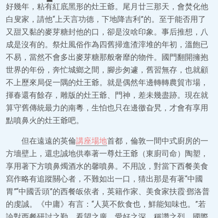
好幾年，粘有紅底黑形的灶王爺。尾月廿三那天，會焚化他
白叟家，請他“上天言功德，下地降吉利”的。至于能否用了
又甜又黏的麥芽糖封他的口，卻是沒啥印象。事后推想，八
成是沒有的。祭灶風俗作為四舊掃進渣滓堆的年初，溫飽已
不易，當然不會多出麥芽糖那般奢靡的物件。國門翻開擁抱
世界的年份，奔忙城鄉之間，腳步匆遽，舊習無存，也就顧
不上歷來局促一隅的灶王爺。就是偶然年邊轉轉農貿市場，
揮春還有餘存，雕版的灶王爺、門神，差未幾盡跡。現在就
算守舊傳統最力的南粵，生怕也只在邊徼旮旯，才會有享用
點噴鼻火的灶王爺吧。
但在遠遠的英倫
講座場地
首都，倫敦一間中式廚房的一
方墻壁上，還忠誠地供奉著一尊灶王爺（東廚司命）陶塑，
享用著下方噴鼻燭酒水的馨噴鼻。不用說，對當下西餐美食
寫作略有追蹤關心者，不難如出一口，猜出那是有著“中國
胃”“中國舌頭”的西餐皈依者，英籍作家、美食家扶霞·鄧洛普
的虔誠。《中庸》有言：“人莫不飲食也，鮮能知味也。”若
論對西餐研討之勤、看望之廣、愛好之深、稱讚之烈，國際