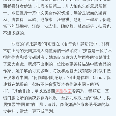
西餐喜好者傍邊，扶霞若居第二，別人怕也欠好意思居第
一。即使置身一眾中文美食作家傍邊，無論是後面的梁實
秋、唐魯孫、車輻、逯耀東、汪曾祺、趙珩、王學泰，仍是
當下的龔鵬程、汪朗、沈宏非、陳曉卿、林衛輝等，扶霞也
不遑多讓的。
扶霞的“御用譯者”何雨珈在《君幸食》譯后記中，引有
常駐上海的美國撰稿人沈愷偉的一段采訪：“扶霞是一位了不
得的作家和美食研討者，她為促進東方人對西餐的清楚做出
了宏大進獻。我想不出別的一位比她更善於描述中國食品的
作家。她了解的可真多啊，每次和她聊天我都感到我似乎歷
來沒來過中國。”何雨珈因此感歎：“何止是你啊，Chris，就
連我在她眼前，都時不時會質疑本身作為中國人的‘標
準’。”其他非論，單以品嘗西
舞蹈教室
餐菜系、種類這一基
礎口腹之嗜的廣狹多寡為尺度，至多九成以上的中國人，得
居扶霞“中國胃”的上風，遠甚。像我如許萍蹤未過長城的草
食井娃，當然，更不成同列。