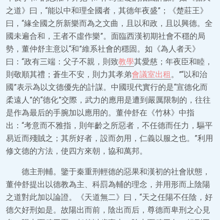
之道》曰，“能以中和理全國者，其德年夜盛”；《楚莊王》
曰，“緣全國之所新樂而為之文曲，且以和政，且以興德。全
國未遍合和，王者不虛作樂”。面臨西漢初期社會不穩的局
勢，董仲舒主意以“和”維系社會的穩固。如《為人者天》
曰：“政有三端：父子不親，則致
教學
其愛慈；年夜臣和睦，
則敬順其禮；蒼生不安，則力其孝弟
會議室出租
。”“以和治
國”表示為以文德優先的計謀。中國現代實行的是“宣德化而
柔遠人”的“德化”交際，武力的應用是遭到嚴厲限制的，往往
是作為最后的手腕加以應用的。董仲舒在《竹林》中指
出：“考意而不雅指，則年齡之所惡者，不任德而任力，驅平
易近而殘賊之；其所好者，設而勿用，仁義以服之也。”利用
修文德的方法，使四方來朝，協和萬邦。
德主刑輔。鑒于秦重刑輕德的惡果和漢初的社會狀態，
董仲舒提出以德教為主、科罰為輔的理念，并用形而上陰陽
之道對此加以論證。《天道無二》曰，“天之任陽不任陰，好
德欠好刑如是。故陽出而前，陰出而后，尊德而卑刑之心見