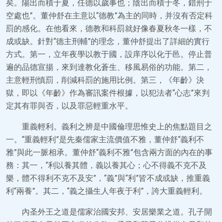
矣。陽出而積于夏，任德以歲事也；陰出而積于冬，錯刑于
空處也”。董仲舒在主意以“德教”為主的同時，并沒有否定科
罰的感化。在他看來，德教和科罰就好像春夏秋冬一樣，不
成或缺。針對“德主刑輔”的理念，董仲舒提出了詳細的實行
方式。第一，立年夜學以教于國，設庠序以化于邑。停止普
遍的品德宣揚，來到達教化蒼生、移風易俗的功能。第二，
主意輕刑慎罰，削減科罰的施用比例。第三，《年齡》決
獄，即以《年齡》作為審訊案件根據，以犯法者“心志”來判
定其有罪與否，以及罪惡輕重水平。
重義輕利。義利之辨是中國倫理思惟史上的焦點題目之
一。“重義輕利”是先秦儒家主流價值不雅，董仲舒“義利不
雅”與此一脈相承。董仲舒“義利不雅”包含兩方面的內在的事
務：其一，“利以養其體，義以養其心；心不得義不克不及
樂，體不得利不克不及安”，“義”與“利”皆不成或缺，推重義
利“兩養”。其二，“義之攝生人年夜于利”，誇大重義輕利。
內圣外王之道是儒家治國安邦、安居樂業之道。孔子開