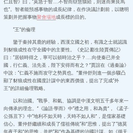
仁且智》曰，“莫急于智……不智而辯慧獧給，則迷而乘良馬
也”。智者能預感事物的成長紀律，在作決議計劃前，以聰明
策劃并把握事物
聚會場地
成長標的目的。
“王”的倫理
鑒于秦掉其鹿的經驗，西漢立國之初，有識之士就認識
到豺狼成性在守全國中的主要性。《史記·酈生陸賈傳記》
曰：“居頓時得之，寧可以頓時治之乎？……向使秦已并全
國，行仁義、法先圣，陛下安得而有之？”賈誼在《過秦論》
中說：“仁義不施而攻守之勢異也。”董仲舒則進一個步驟凸
顯了豺狼成性在國度計謀中的東西價值，提出了完成“外
王”的詳細倫理戰略。
以和治國。“戰爭、和氣、協調是中漢文明五千多年來一
向傳承的理念。”《論語·學而》中“禮之用，和為貴”，《孟子·
公孫丑下》中“地利不如天時，天時不如人和”，是儒家基礎
信心。董仲舒繼續和成長了儒祖傳統“和”思惟，提出了“德莫
年夜于和”的思惟，并把“和”作為基礎的治國計謀。如《循天