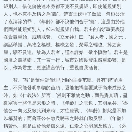
矩別人；借使倘使連本身都不克不及規矩，即使能規矩別
人，也不克不及稱之為“義”。楚靈王伐罪了叛賊、齊桓公治
了袁濤涂的罪，《年齡》卻不說他們合于“義”，這是由於他
們固然能規矩別人，卻未能規矩自我。君主的“義”重要表現
在貴微重始、戒驕戒奢。《立元神》曰，“君人者，國之元，
講話舉措，萬物之樞機。樞機之發，榮辱之端也。掉之豪
厘，駟不及追。故為人君者，謹本詳始，敬小慎微”。君主是
國度之最基礎，其一言一行，城市對國度發生嚴重影響。是
以，作為君主，更應謹言慎行，重視自我涵養。
智。“智”是董仲舒倫理思惟的主要范疇。具有“智”的君
主，不只能發明事物的苗頭，還能把禍害覆滅于尚未成形之
時。如《仁義法》所言：“然則不雅物之動，而先覺其萌，盡
亂塞害于將但是未形之時，《年齡》之志也，其明至矣。”魯
僖公一向比及敵兵到來時，才往應戰，《年齡》對此是不加
以稱贊的；而魯莊公在敵兵將來之時就自動反擊，《年齡》
稱贊他，這是由於他憂慮久遠、仁愛之心能施及遠方。《必