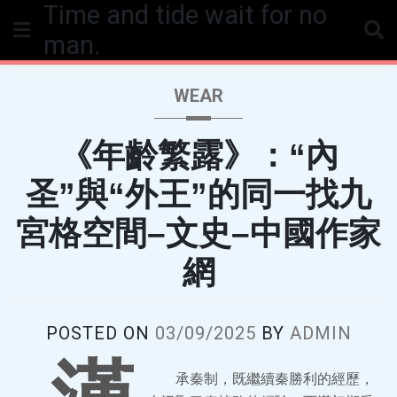
Time and tide wait for no
Skip
to
man.
content
WEAR
《年齡繁露》：“內
圣”與“外王”的同一找九
宮格空間–文史–中國作家
網
POSTED ON
03/09/2025
BY
ADMIN
承秦制，既繼續秦勝利的經歷，