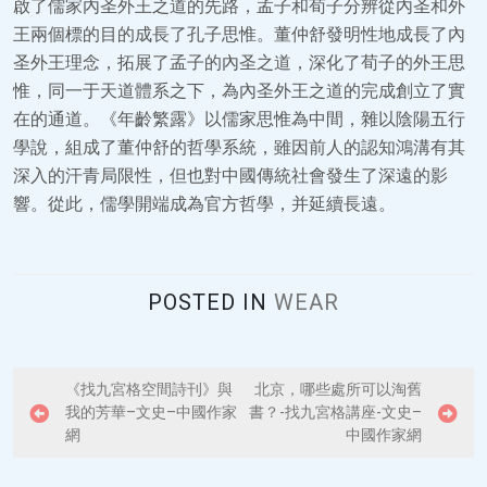
啟了儒家內圣外王之道的先路，孟子和荀子分辨從內圣和外
王兩個標的目的成長了孔子思惟。董仲舒發明性地成長了內
圣外王理念，拓展了孟子的內圣之道，深化了荀子的外王思
惟，同一于天道體系之下，為內圣外王之道的完成創立了實
在的通道。《年齡繁露》以儒家思惟為中間，雜以陰陽五行
學說，組成了董仲舒的哲學系統，雖因前人的認知鴻溝有其
深入的汗青局限性，但也對中國傳統社會發生了深遠的影
響。從此，儒學開端成為官方哲學，并延續長遠。
POSTED IN
WEAR
P
《找九宮格空間詩刊》與
北京，哪些處所可以淘舊
我的芳華–文史–中國作家
書？-找九宮格講座-文史–
o
網
中國作家網
s