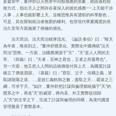
多篇章中，董仲舒以天然界中同類感應的景象，經由過程類
推方式，指出天人之間存在著深入的彼此感應——上天能干涉
人事，人事也能影響上天。這種思惟具有濃郁的科學顏色，
可是，其在限制統治者無窮的權利、包管現代華夏國度的長
治久安等方面施展了積極的感化。
法天而治。法天而治積厚流光。《論語·泰伯》曰：“唯天
為年夜，唯堯則之。”董仲舒體系化、實際化中國傳統“法天
而治”思惟。一方面，治國應溯源于“天”，“天”是人人間的主
宰。《郊義》曰，“天者，百神之君也，王者之所最尊也”。
另一方面，他又把人人間的品德價值付與上天，為國度計謀
確立了價值淵源。《基義》曰：“君臣、父子、佳耦之義，皆
取諸陰陽之道。……是故仁義軌制之數，盡取之天……霸道之三
綱，可求于天。”如許，董仲舒把計謀與倫理都統攝于“天”的
體系之中，再造“天”的威望，將內圣、外王實際從頭歸
入“天”的主宰之下，完成了計謀與倫理的同構，為漢代國度
管理奠基了實際基本。