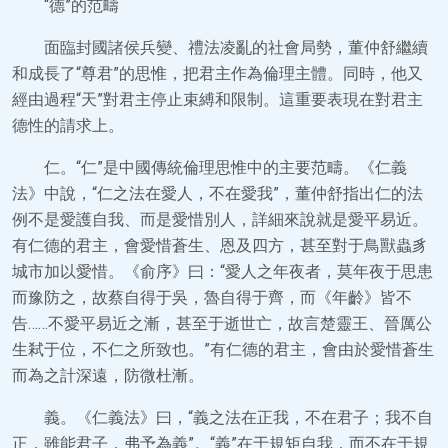
“德”的范疇
面臨封國諸侯兵變、禮法凌亂的社會局勢，董仲舒繼續
和成長了“尊君”的思惟，把君主作為倫理主體。同時，他又
經由過程“天”對君主停止束縛和限制。這重要表現在對君主
德性的請求上。
仁。“仁”是中國傳統倫理思惟中的主要范疇。《仁義
法》中說，“仁之法在愛人，不在愛我”，董仲舒指出仁的法
例不是愛護自我、而是愛惜別人，詳細來說就是愛平易近。
有仁德的君主，會愛惜蒼生、恩及四方，甚至對于鳥獸蟲豸
城市加以愛惜。《俞序》曰：“愛人之年夜者，莫年夜于思患
而豫防之，故蔡自得于吳，魯自得于齊，而《年齡》皆不
告……不愛平易近之漸，甚至于逝世亡，故言楚靈王、晉厲公
生弒于位，不仁之所致也。”有仁德的君主，會由於愛惜蒼生
而為之計深遠，防微杜漸。
義。《仁義法》曰，“義之法在正我，不在君子；我不自
正，雖能君子，弗予為義”。“義”在于規矩自我，而不在于規