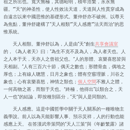
祖之所出也。寬大無極，其德昭明，積年浩繁，永永無
疆。”“天”的神圣性，使人性效法天道，天道與人性貫穿成為
自遠古以來中國思惟的基礎形式。董仲舒亦不破例。以尊天
為焦點，董仲舒建構了“天人相類”“天人感應”“法天而治”的思
惟系統。
天人相類。董仲舒以為，人是由“天”創生
共享會議室
的，《為人者天》曰：“為生不克不及為人，為人者天也。人
之人本于天，天亦人之曾祖父也。”人的形體、哀樂喜怒皆與
天相副。“人有三百六十節，偶天之數也；形體骨血，偶地之
厚也；上有線人聰慧，日月之象也；體有空竅理脈，川谷之
象也；心有哀樂喜怒，神情之類也；
個人空間
不雅人之體，
一何高物之甚，而類于天也。”終極，他得出“以類合之，天
人一也”的結論，即按種別區分，“天”與人是同類的。
天人感應。這是中國哲學中關于天人關系的一種唯物主
義學說。前人以為天能影響人事、預示災祥，人的行動也能
感應上天。 在答漢武帝策問的“天人三策”與《年齡繁露》諸