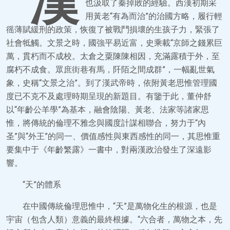
漢
也汲取了秦掉敗的經驗。西漢初期采
用黃老“有為而治”的治國方略，履行輕
徭薄賦緩刑的政策，恢復了被戰鬥損壞的生孩子力，緊張了
社會牴觸。文景之時，國強平易近富，史乘載“京師之錢累巨
萬，貫朽而不成校。太倉之粟陳陳相因，充滿露積于外，至
腐朽不成食。眾庶街巷有馬，阡陌之間成群”，一幅亂世氣
象，史稱“文景之治”。到了漢武帝時，依附黃老思惟管理國
度已不克不及處理時期呈現的新題目。有鑒于此，董仲舒
以“年齡公羊學”為基本，融會陰陽、黃老、法家等諸家思
惟，將傳統的倫理不雅念與國度計謀相聯合，努力于“內
圣”與“外王”的同一、價值感性與東西感性的同一，其思惟重
要集中于《年齡繁露》一書中，對兩漢政治發生了深遠影
響。
“天”的體系
在中國傳統倫理思惟中，“天”是萬物化生的根源，也是
宇宙（包含人類）意義的最終根據。“六合者，萬物之本，先