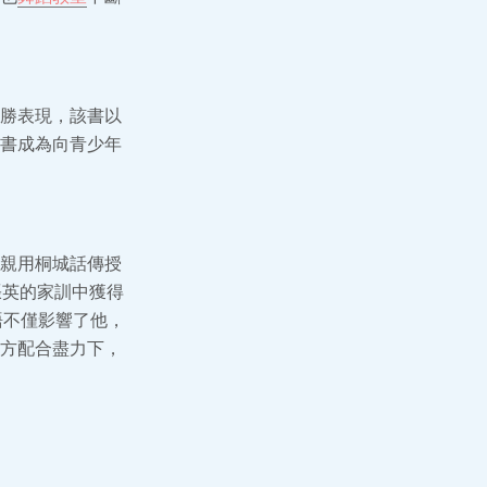
勝表現，該書以
書成為向青少年
親用桐城話傳授
張英的家訓中獲得
語不僅影響了他，
方配合盡力下，