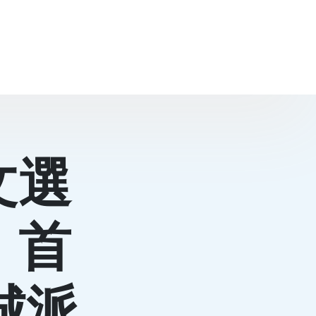
文選
》首
城派