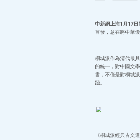
中新網上海1月17日電
首發，意在將中華優
桐城派作為清代最具
的統一，對中國文學
書，不僅是對桐城派
踐。
《桐城派經典古文選