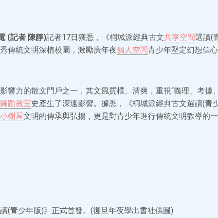
 (記者 陳靜)
記者17日獲悉，《桐城派經典古文
共享空間
選讀(
秀傳統文明深植校園，激勵廣年夜
個人空間
青少年堅定幻想信心
影響力的散文門戶之一，其文風質樸、清爽，重視“義理、考據、
舞蹈教室
史產生了深遠影響。據悉，《桐城派經典古文選讀(青少
小樹屋
文明的傳承與弘揚，更是對青少年進行傳統文明教導的一
讀(青少年版)》正式首發。(復旦年夜學出書社供圖)