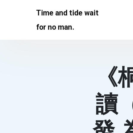
Skip
to
Time and tide wait
content
for no man.
《
讀
發