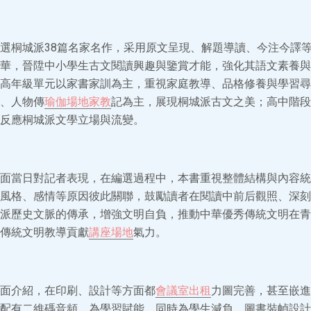
選桐城派38篇名家名作，采用原文呈現、解題導讀、今注今譯
華，晉陞中小學生古文閱讀興趣與鑒賞才能，強化其語文素養與
高年級單元以家書家訓為主，重視家庭教導、品格修養與學習尋
、人物傳
瑜伽場地
家教
記為主，展現桐城派古文之美；高中階段
反應桐城派文學立場與流變。
面當日對記者表現，在編選過程中，本書重視整體結構與內容統
風格、感情等原因彼此關聯，鼓勵讀者在閱讀中前后觀照、深刻
派歷史文脈的傳承，增強文明自負，推動中華優秀傳統文明在青
傳統文明教導貢獻
講座場地
氣力。
面介紹，在印刷、設計等方面都
會議室出租
力圖完善，甚至嵌進
配有二維碼音頻，為學習賦能，同時為學生減負。圖書裝幀設計