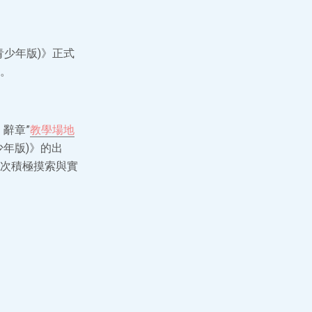
青少年版)》正式
。
辭章”
教學場地
年版)》的出
次積極摸索與實