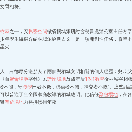
文質相符。
樹屋
之一，安
私密空間
徽省桐城派研討會秘書處辦公室主任方寧
少年學生編選介紹桐城派經典古文，是一項開創性任務，盼望本
星火。
人，占德厚分送朋友了兩個與桐城文明相關的個人經歷：兒時父
《百
聚會場地
字銘》以
講座場地
及成年后
1對1教學
從桐城宰相
書者不賤，守
教學
田者不饑，積德者不傾，擇交者不敗”。這些話
可以普適于全全國家庭教導的桐城聰明。他信任
聚會場地
，在各
響
舞蹈場地
力將持續擴年夜。