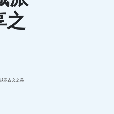
享之
桐城派古文之美