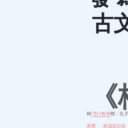
古
《
時
1對1教學
間：孔
家教
會議室出租