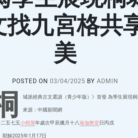
文找九宮格共
美
POSTED ON
03/04/2025
BY
ADMIN
桐
城派經典古文選讀（青少年版）》首發 為學生展現
來源：中國新聞網
子二五七五
小樹屋
年歲次甲辰臘月十八
瑜伽教室
日丙戌
耶穌2025年1月17日