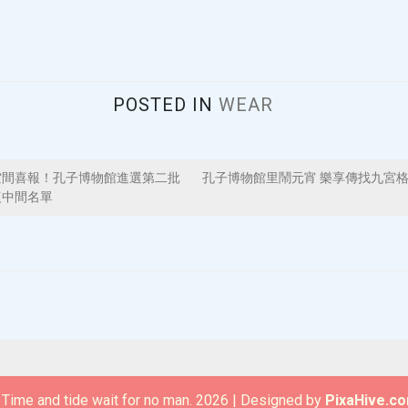
POSTED IN
WEAR
空間喜報！孔子博物館進選第二批
孔子博物館里鬧元宵 樂享傳找九宮
復中間名單
Time and tide wait for no man. 2026
|
Designed by
PixaHive.c