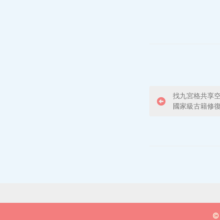
P
找九宮格共享
國家級古籍修
o
s
t
n
a
v
© 