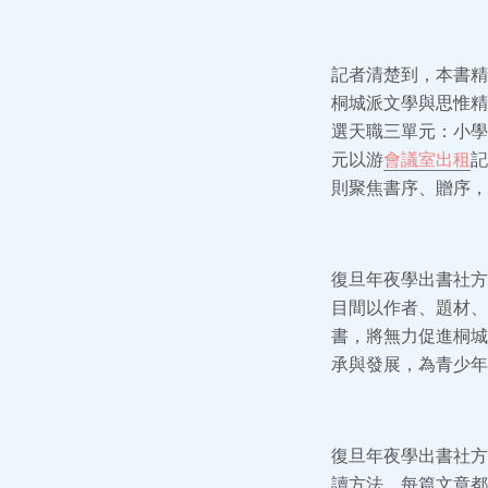
記者清楚到，本書精
桐城派文學與思惟精
選天職三單元：小學
元以游
會議室出租
記
則聚焦書序、贈序，
復旦年夜學出書社方
目間以作者、題材、
書，將無力促進桐城
承與發展，為青少年
復旦年夜學出書社方
讀方法，每篇文章都