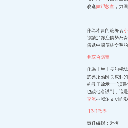
改進
舞蹈教室
，力圖
作為本書的編著者
小
導讀加譯注情勢為青
傳遞中國傳統文明的
共享會議室
作為土生土長的桐城
的吳汝綸師長教師的
的教子啟示——“讀
也讓他意識到，這是
交流
桐城派文明的影
1對1教學
責任編輯：近復