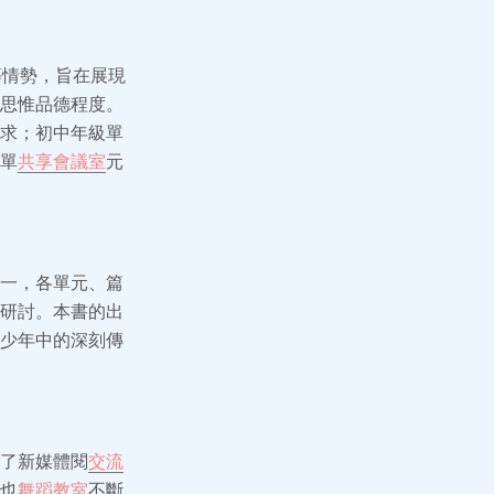
等情勢，旨在展現
思惟品德程度。
求；初中年級單
單
共享會議室
元
一，各單元、篇
研討。本書的出
少年中的深刻傳
了新媒體閱
交流
也
舞蹈教室
不斷