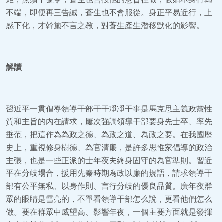
不端，即便再三告誡，蒼生也不會服從。身正平易近行，上
感下化，才幹施不言之教，對蒼生產生潛移默化的影響。
解讀
習近平一貫倡導領導干部干干凈凈干事是馬克思主義政黨性
質和主旨的內在請求，屢次強調領導干部要身先士卒、率先
垂范，把這作為為政之德、為政之道、為政之要。在我國歷
史上，重視修身樹德、為官清廉，是許多思惟家倡導的政治
主張，也是一些正派的士年夜夫終身固守的為官準則。習近
平在分歧場合，援用先秦時期為政以廉的規語，請求領導干
部有公平無私、以身作則、言行分歧的優良品質。廣年夜群
眾的眼睛是雪亮的，不單看領導干部怎么說，更看他們怎么
做。要在群眾中威望高、影響年夜，一個主要方面就是發揮