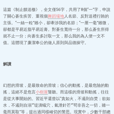
這篇《制止饋送檄》，全文僅56字，共用了8個“一”字，申說
了關心蒼生疾苦、重視個
舞蹈場地
人名節、反對送禮行賄的
主張。“一絲一粒”雖小，卻牽涉我的名節；“一厘一毫”雖微，
卻都是平易近脂平易近膏。對蒼生寬待一分，那么蒼生所得
就不止一分；向蒼生多討取一文，那么我的為人便一文不
值。這體現了廉潔奉公的做人原則與品德操守。
解讀
幻想的滑坡，是最致命的滑坡；信心的動搖，是最危險的動
搖，這絕不是危言
小樹屋
聳聽。而這樣的滑坡和動搖，往往
是從大事開始的。習近平還曾以“貪如火，不遏則自焚；欲如
水，不遏則自溺”“堤潰蟻穴，氣泄針芒”“茍非吾之一切，雖一
毫而莫取”等，提出過同樣峻切的警思。現實中，少數干部總