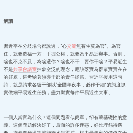
解讀
習近平在分歧場合都說過，“心
交流
無蒼生莫為官”。為官一
任，就要造福一方；手握公權，就要為平易近辦事。否則，
啥也不克不及，為啥選你？啥也不干，要你干啥？平易近生
不是
共享會議室
抽象空泛的理念，應該落實為群眾實實在在
的好處，這考驗著領導干部的責任擔當。習近平援用這句
詩，就是請求各級干部以“全國年夜事，必作于細”的態度抓
實做細平易近生任務，盡力辦實每件平易近生大事、
一個人當官為什么？這個問題看似簡單，卻有著基礎性的意
義。這個問題解決好了，后面的許多迷惑，好比埋怨待遇
低、抱怨進步慢等就能夠水到渠成。權力最年夜的價值在于