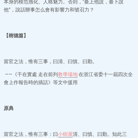
本身的模范感化、人格魅力。否則，“臺上他說，臺下說
他”，說話辦事怎么會有影響力和號召力？
【樹德篇】
當官之法，惟有三事，曰清、曰慎、曰勤。
——《干在實處 走在前列
教學場地
·在浙江省委十一屆四次全
會上作報告時的插話》等文中援用
原典
當官之法，惟有三事：曰
小樹屋
清、曰慎、曰勤。知此三