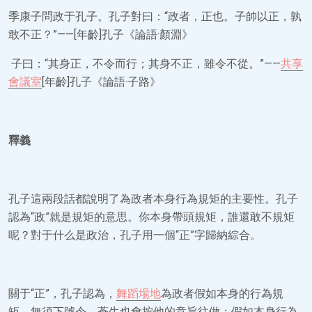
季康子問政于孔子。孔子對曰：“政者，正也。子帥以正，孰
敢不正？”——[年齡]孔子《論語·顏淵》
子曰：“其身正，不令而行；其身不正，雖令不從。”——
共享
會議室
[年齡]孔子《論語·子路》
釋義
孔子這兩段話都說明了為政者本身行為規矩的主要性。孔子
認為“政”就是規矩的意思。你本身帶頭規矩，誰還敢不規矩
呢？對于什么是政治，孔子用一個“正”字歸納綜合。
關于“正”，孔子認為，
舞蹈場地
為政者假如本身的行為規
矩，無須下號令，蒼生也會按他的意旨往做；假如本身行為