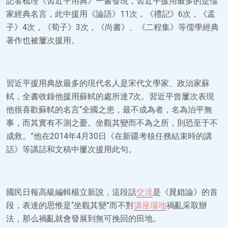
記者梳理《習近平用典》一書發現，習近平援用最多的是儒
家經典名言，此中援用《論語》11次，《禮記》6次，《孟
子》4次，《荀子》3次，《尚書》、《二程集》等儒學經典
著作也被屢次援用。
習近平援用典故最多的現代名人是宋代文學家、政治家蘇
軾，全書收錄他援用蘇軾的處所達7次。習近平曾屢次表現
他很喜歡蘇軾的名言“全國之患，最不成為者，名為治平無
事，而其實有不測之憂。坐觀其變而不為之所，則恐至于不
成救。”他在2014年4月30日《在新疆考核任務結束時的講
話》等講話和文稿中屢次援用此句。
國民日報高級編輯楊立新說，這段話
交流
是《晁錯論》的首
段，表達的思惟是“坐觀其變”而不對
講座場地
禍亂采取辦
法，那么禍亂就會發展到無可挽回的田地。