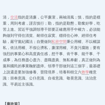
清，
交流
指的是清廉，公平廉潔，兩袖清風；慎，指的是穩
重，周到考慮，謹言慎行；勤，指的是勤懇，勤奮好學，吃
苦上進。習近平強調領導干部要正確應用手中權力，必須能
夠做到守得住清貧、耐得住寂寞、穩得住心神、經得住考
驗，嚴守黨紀國法；自覺做到
私密空間
秉公用權、不以權謀
私，依法用權、不假公濟私，廉潔用權、不貪污腐敗；要有
強烈的事業心和高度責任感，想干事、肯干事、能干事、干
成事，為任務盡心盡力、盡職盡責、無私奉獻，真正做到為
黨和國民的事業鞠躬盡瘁。領導干部做到這三個字，最基礎
上說還是要加強修養、晉陞境界，培養和樹立六
教學
種意
識：崇奉意識、公仆意識、自省意識、敬畏意識、法治意
識、平易近主張識。
【廉政篇】