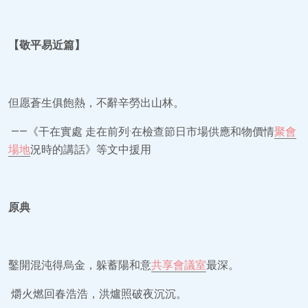
【敬平易近篇】
但愿蒼生俱飽熱，不辭辛勞出山林。
——《干在實處 走在前列·在檢查節日市場供應和物價情
聚會
場地
況時的講話》等文中援用
原典
鑿開混沌得烏金，躲蓄陽和意
共享會議室
最深。
爝火燃回春浩浩，洪爐照破夜沉沉。