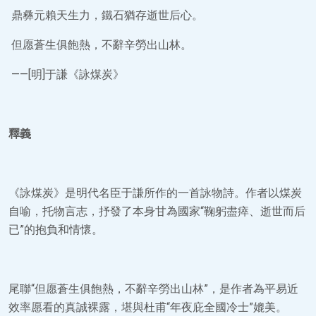
鼎彝元賴天生力，鐵石猶存逝世后心。
但愿蒼生俱飽熱，不辭辛勞出山林。
——[明]于謙《詠煤炭》
釋義
《詠煤炭》是明代名臣于謙所作的一首詠物詩。作者以煤炭
自喻，托物言志，抒發了本身甘為國家“鞠躬盡瘁、逝世而后
已”的抱負和情懷。
尾聯“但愿蒼生俱飽熱，不辭辛勞出山林”，是作者為平易近
效率愿看的真誠裸露，堪與杜甫“年夜庇全國冷士”媲美。