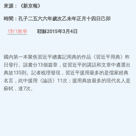
來源：《新京報》
時間：孔子二五六六年歲次乙未年正月十四日己卯
1對1教學
耶穌2015年3月4日
國內第一本聚焦習近平總書記用典的作品《習近平用典》昨
日發行。該書分13個篇章，從習近平的講話和文章中遴選出
典故135則。記者梳理發現，習近平援用最多的是儒家經典
名言，此中援用《論語》11次；援用典故最多的現代名人是
蘇軾，達7次。