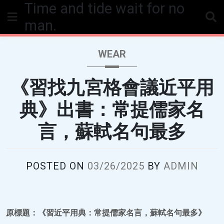
Time and tide wait for no
Skip
to
man.
content
WEAR
《習找九宮格會議近平用
典》出書：常提儒家名
言，蘇軾名句最多
POSTED ON
03/26/2025
BY
ADMIN
原標題：《習近平用典：常提儒家名言，蘇軾名句最多》