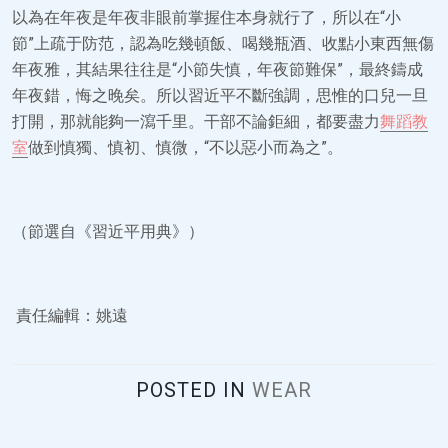
以為在年夜是年夜非眼前掌握住本身就行了，所以在“小
節”上疏于防范，認為吃幾頓飯、喝幾瓶酒、收點小東西無傷
年夜雅，其結果往往是“小節失慎，年夜節難保”，最終鑄成
年夜錯，悔之晚矣。所以習近平不斷強調，思惟的口兒一旦
打開，那就能夠一瀉千里。干部不論鉅細，都要盡力
舞蹈教
室
做到慎獨、慎初、慎微，“不以惡小而為之”。
（節選自《習近平用典》）
責任編輯：姚遠
POSTED IN
WEAR