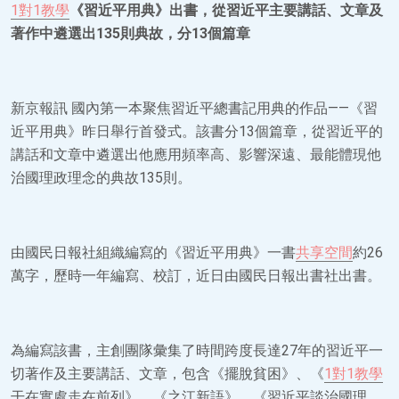
1對1教學
《習近平用典》出書，從習近平主要講話、文章及
著作中遴選出135則典故，分13個篇章
新京報訊 國內第一本聚焦習近平總書記用典的作品——《習
近平用典》昨日舉行首發式。該書分13個篇章，從習近平的
講話和文章中遴選出他應用頻率高、影響深遠、最能體現他
治國理政理念的典故135則。
由國民日報社組織編寫的《習近平用典》一書
共享空間
約26
萬字，歷時一年編寫、校訂，近日由國民日報出書社出書。
為編寫該書，主創團隊彙集了時間跨度長達27年的習近平一
切著作及主要講話、文章，包含《擺脫貧困》、《
1對1教學
干在實處走在前列》、《之江新語》、《習近平談治國理