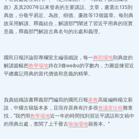
政》及其2007年以來發表的主要講話、文章，遴選出135則
典故，分敬平易近、為政、樹德、廉政等13個篇章。每則典
故采用解讀、釋義結合，解讀部門闡述了習近平用典的現實
意義，釋義部門解說古典名句的出處和義理。
國民日報評論部專欄室主編張鐵說，每一
舞蹈場地
則典故的
解讀篇幅把
教學場地
持在3條weibo的字數內，力圖提煉習近
平總書記用典的當代價值和意義的精華。
負責組織該書釋義部門編寫的國民日報
家教
高級編輯楊立新
說，中國古籍版本多，且現存原典有許多很
會議室出租
難查
找，“我們用
教學場地
近一年的時間找到習近平講話和文稿中
的用典出處，查閱了上千冊古
瑜伽場地
籍善本。”