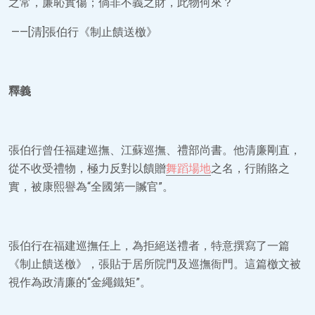
之常，廉恥實傷；倘非不義之財，此物何來？
——[清]張伯行《制止饋送檄》
釋義
張伯行曾任福建巡撫、江蘇巡撫、禮部尚書。他清廉剛直，
從不收受禮物，極力反對以饋贈
舞蹈場地
之名，行賄賂之
實，被康熙譽為“全國第一贓官”。
張伯行在福建巡撫任上，為拒絕送禮者，特意撰寫了一篇
《制止饋送檄》，張貼于居所院門及巡撫衙門。這篇檄文被
視作為政清廉的“金繩鐵矩”。