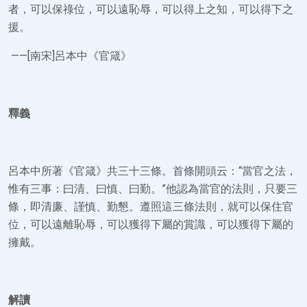
者，可以保祿位，可以遠恥辱，可以得上之知，可以得下之
援。
——[南宋]呂本中《官箴》
釋義
呂本中所著《官箴》共三十三條。首條開頭云：“當官之法，
惟有三事：曰清、曰慎、曰勤。”他認為當官的法則，只要三
條，即清廉、謹慎、勤懇。遵照這三條法則，就可以保住官
位，可以遠離恥辱，可以獲得下屬的賞識，可以獲得下屬的
擁戴。
解讀