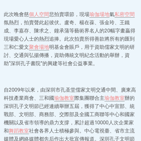
此次晚會慈
個人空間
悲拍賣環節，現場
瑜伽場地
氣
私密空間
氛熱烈，拍賣聲此起彼伏。盧奇、楊在葆、張金玲、王鐵
成、李嘉存、陳求之、鐘承蒲等藝術界名人的20幅字畫贏得
現場愛心人士的熱烈追捧。此次拍賣所得善款將所有的匯到
三和仁愛文
聚會場地
明基金會賬戶，用于資助儒家文明的研
討、交通與弘揚傳播，資助傳統文明紀念活動的舉辦，資
助“深圳孔子書院”的興建等社會公益事業。
自2009年以來，由深圳市孔圣堂儒家文明交通中間、廣東高
科技產業商會、三和國
瑜伽教室
際集團聯合主
瑜伽教室
辦的
深圳孔子文明節已經連續舉辦五屆，獲得了中心中宣部、統
戰部、文明部、商務部、交際部及全國工商聯等中心和國家
機關以及省市領導的鼎力支撐，累計超過10000人次企業家
和
舞蹈教室
社會各界人士積極參與。中心電視臺、省市主流
媒體及網絡媒體都先后作出大批宣傳報道。深圳孔子文明節