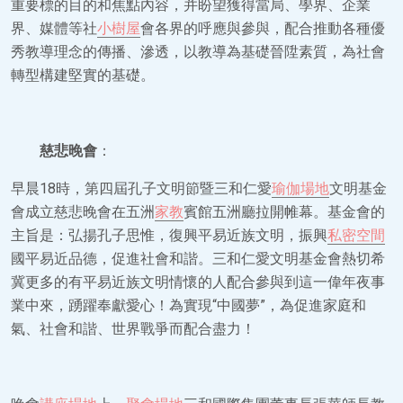
重要標的目的和焦點內容，并盼望獲得當局、學界、企業
界、媒體等社
小樹屋
會各界的呼應與參與，配合推動各種優
秀教導理念的傳播、滲透，以教導為基礎晉陞素質，為社會
轉型構建堅實的基礎。
慈悲晚會
：
早晨18時，第四屆孔子文明節暨三和仁愛
瑜伽場地
文明基金
會成立慈悲晚會在五洲
家教
賓館五洲廳拉開帷幕。基金會的
主旨是：弘揚孔子思惟，復興平易近族文明，振興
私密空間
國平易近品德，促進社會和諧。三和仁愛文明基金會熱切希
冀更多的有平易近族文明情懷的人配合參與到這一偉年夜事
業中來，踴躍奉獻愛心！為實現“中國夢”，為促進家庭和
氣、社會和諧、世界戰爭而配合盡力！