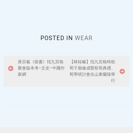
POSTED IN
WEAR
P
黃宗羲《留書》找九宮格
【林桂榛】找九宮格時租
聚會版本考–文史–中國作
荀子廟修成暨祭荀典禮、
o
家網
荀學研討會在山東蘭陵舉
s
行
t
n
a
v
i