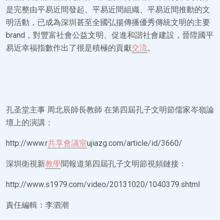
是完整由平易近間發起、平易近間組織、平易近間推動的文
明活動，已成為深圳甚至全國弘揚傳播優秀傳統文明的主要
brand，對豐富社會公益文明、促進和諧社會建設，晉陞國平
易近幸福指數作出了很是積極的貢獻
交流
。
孔圣堂主事 周北辰師長教師 在第四屆孔子文明節儒家岑嶺論
壇上的演講：
http://www.r
共享會議室
ujiazg.com/article/id/3660/
深圳衛視新
教學
聞報道第四屆孔子文明節視頻鏈接：
http://www.s1979.com/video/20131020/1040379.shtml
責任編輯：李泗潮