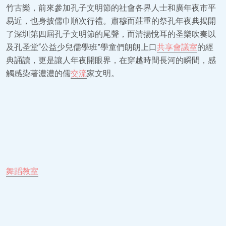
竹古樂，前來參加孔子文明節的社會各界人士和廣年夜市平
易近，也身披儒巾順次行禮。肅穆而莊重的祭孔年夜典揭開
了深圳第四屆孔子文明節的尾聲，而清揚悅耳的圣樂吹奏以
及孔圣堂“公益少兒儒學班”學童們朗朗上口
共享會議室
的經
典誦讀，更是讓人年夜開眼界，在穿越時間長河的瞬間，感
觸感染著濃濃的儒
交流
家文明。
舞蹈教室