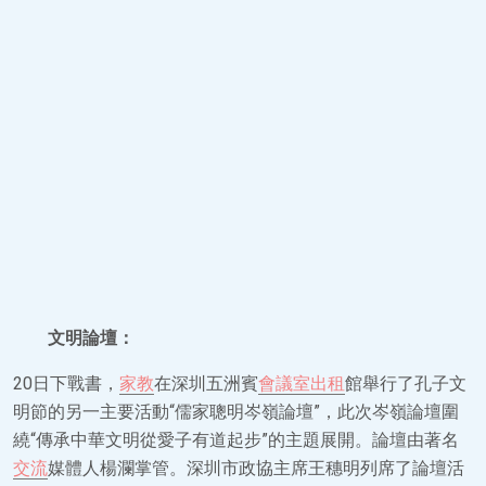
文明論壇：
20日下戰書，
家教
在深圳五洲賓
會議室出租
館舉行了孔子文
明節的另一主要活動“儒家聰明岑嶺論壇”，此次岑嶺論壇圍
繞“傳承中華文明從愛子有道起步”的主題展開。論壇由著名
交流
媒體人楊瀾掌管。深圳市政協主席王穗明列席了論壇活