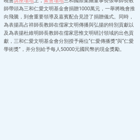
晚會
講座場地
上，
聚會場地
三和國際集團董事長張華師長教
師帶頭為三和仁愛文明基金會捐贈1000萬元，一舉將晚會推
向飛騰，到會重要領導及嘉賓配合見證了捐贈儀式。同時，
為表揚高占祥師長教師在儒家文明傳播與弘揚的特別貢獻以
及為表揚杜維明師長教師在儒家思惟文明研討領域的出色貢
獻，三和仁愛文明基金會分別授予兩位“仁愛傳播獎”與“仁愛
學術獎”，并分別給予每人50000元國民幣的現金獎勵。