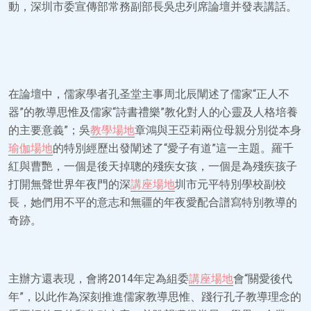
動，深圳市委宣傳部常務副部長吳忠列席論壇并發表講話。
在論壇中，儒家學者孔圣堂主事周北辰闡述了儒家“正人不
器”的教導思惟及儒家“詩書禮樂”教化對人的心靈及人格培養
的主要意義”；吳
教學場地
章鴻與王亞莉兩位母親分別從本身
瑜伽場地
的特別經歷出發闡述了“愛子有道”這一主題。羅千
紅與曹艷，一個是後天掉聰的殘疾女孩，一個是為殘疾孩子
打開無聲世界年夜門的深
講座場地
圳市元平特別學校副校
長，她們用不平的意志和無疆的年夜愛配合譜寫特別教導的
奇跡。
主辦方還表現，會將2014年定為組委
講座場地
會“關愛後代
年”，以此作為深刻推進儒家教導思惟、踐行孔子教導理念的