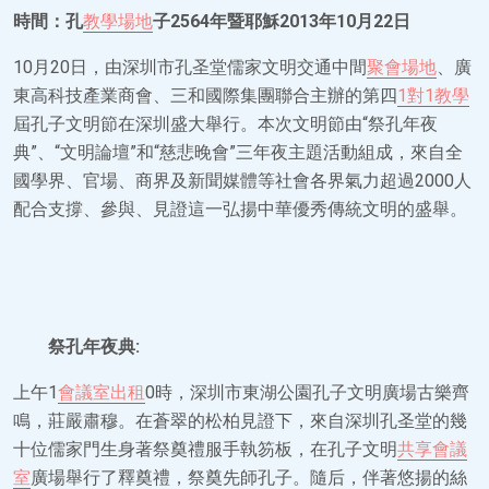
時間：孔
教學場地
子2564年暨耶穌2013年10月22日
10月20日，由深圳市孔圣堂儒家文明交通中間
聚會場地
、廣
東高科技產業商會、三和國際集團聯合主辦的第四
1對1教學
屆孔子文明節在深圳盛大舉行。本次文明節由“祭孔年夜
典”、“文明論壇”和“慈悲晚會”三年夜主題活動組成，來自全
國學界、官場、商界及新聞媒體等社會各界氣力超過2000人
配合支撐、參與、見證這一弘揚中華優秀傳統文明的盛舉。
祭孔年夜典:
上午1
會議室出租
0時，深圳市東湖公園孔子文明廣場古樂齊
鳴，莊嚴肅穆。在蒼翠的松柏見證下，來自深圳孔圣堂的幾
十位儒家門生身著祭奠禮服手執笏板，在孔子文明
共享會議
室
廣場舉行了釋奠禮，祭奠先師孔子。隨后，伴著悠揚的絲