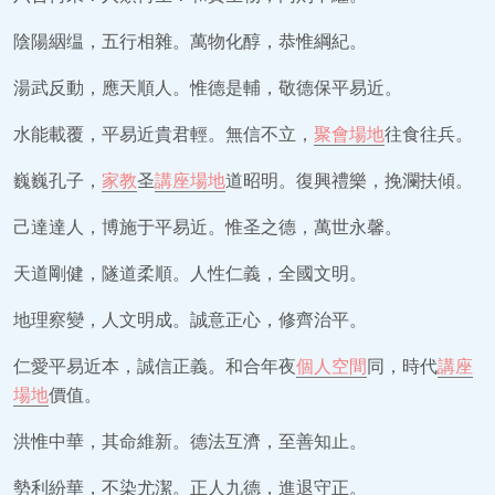
陰陽絪缊，五行相雜。萬物化醇，恭惟綱紀。
湯武反動，應天順人。惟德是輔，敬德保平易近。
水能載覆，平易近貴君輕。無信不立，
聚會場地
往食往兵。
巍巍孔子，
家教
圣
講座場地
道昭明。復興禮樂，挽瀾扶傾。
己達達人，博施于平易近。惟圣之德，萬世永馨。
天道剛健，隧道柔順。人性仁義，全國文明。
地理察變，人文明成。誠意正心，修齊治平。
仁愛平易近本，誠信正義。和合年夜
個人空間
同，時代
講座
場地
價值。
洪惟中華，其命維新。德法互濟，至善知止。
勢利紛華，不染尤潔。正人九德，進退守正。