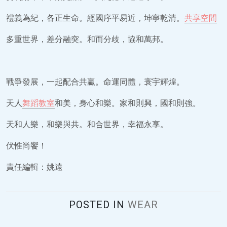
禮義為紀，各正生命。經國序平易近，坤寧乾清。
共享空間
多重世界，差分融突。和而分歧，協和萬邦。
戰爭發展，一起配合共贏。命運同體，寰宇輝煌。
天人
舞蹈教室
和美，身心和樂。家和則興，國和則強。
天和人樂，和樂與共。和合世界，幸福永享。
伏惟尚饗！
責任編輯：姚遠
POSTED IN
WEAR