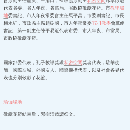
會原副主任盧洪、王渭田，省政協原副主
私密空間
席李殿魁
代表省委、省人年夜、省當局、省政協敬獻花籃。市
教學場
地
委書記、市人年夜常委會主任馬平昌，市委副書記、市長
梅永紅，市政協主席趙樹國，市人年夜常委
1對1教學
會黨組
書記、第一副主任陳平易近代表市委、市人年夜、市當局、
市政協敬獻花籃。
國家部委代表，孔子教導獎獲
私密空間
獎者代表，駐華使
節、國際友城、外國友人、國際機構代表，以及社會各界代
表也分別敬獻了花籃。
瑜伽場地
敬獻花籃結束后，郭樹清恭讀祭文。