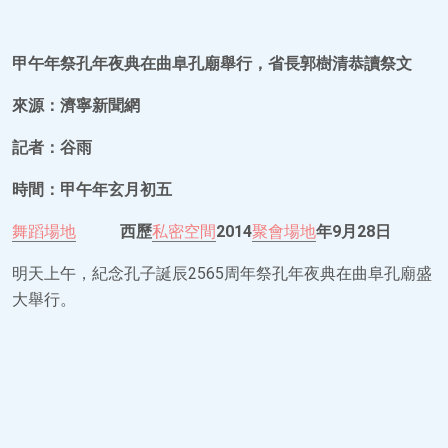
甲午年祭孔年夜典在曲阜孔廟舉行，省長郭樹清恭讀祭文
來源：濟寧新聞網
記者：谷雨
時間：甲午年玄月初五
舞蹈場地
西歷
私密空間
2014
聚會場地
年9月28日
明天上午，紀念孔子誕辰2565周年祭孔年夜典在曲阜孔廟盛
大舉行。