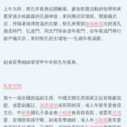
上午九時，祭孔年夜典拉開帷幕。參加祭奠活動的領導和來
賓穿過古柏森森的孔廟神道，來到萬仞宮墻前。開廟儀式
后，伴隨著雄渾悠遠的古樂，祭孔來賓順
瑜伽教室
次經過孔
廟圣時門、弘道門、同文門等各道年夜門，在年夜成門舉行
啟戶儀式后，來到祭孔的主場地——孔廟年夜成殿。
副省長季緗綺掌管甲午年祭孔年夜典。
私密空間
第十一屆全國政協副主席、中國文聯主席孫家正起首敬獻花
籃。省委副書記、
講座場地
省長郭樹清，省人年夜常委會原
主任、中
家教
國孔子基金會
小樹屋
會長韓喜凱，省委常
交流
委、宣傳部長孫守剛，副省長季緗綺，省人年
小樹屋
夜常委