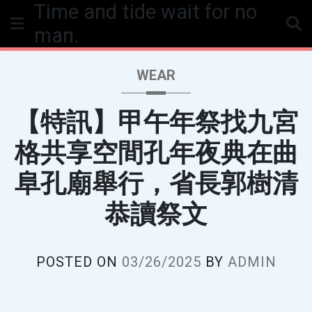
Time and tide wait for no
Skip
to
man.
content
WEAR
【特訊】甲午年祭找九宮
格共享空間孔年夜典在曲
阜孔廟舉行，省長郭樹清
恭讀祭文
POSTED ON
03/26/2025
BY
ADMIN