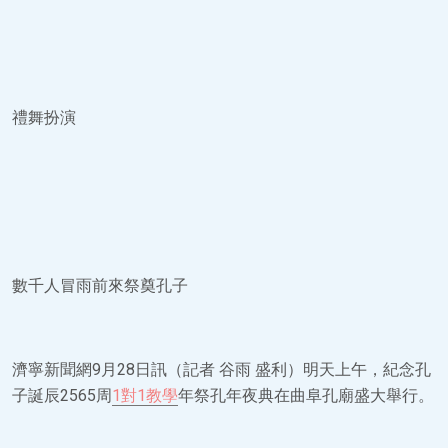
禮舞扮演
數千人冒雨前來祭奠孔子
濟寧新聞網9月28日訊（記者 谷雨 盛利）明天上午，紀念孔
子誕辰2565周
1對1教學
年祭孔年夜典在曲阜孔廟盛大舉行。