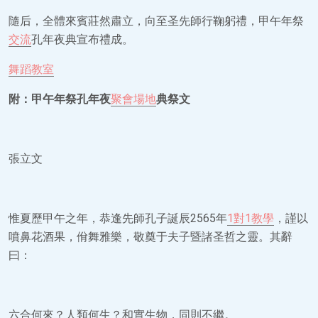
隨后，全體來賓莊然肅立，向至圣先師行鞠躬禮，甲午年祭
交流
孔年夜典宣布禮成。
舞蹈教室
附：甲午年祭孔年夜
聚會場地
典祭文
張立文
惟夏歷甲午之年，恭逢先師孔子誕辰2565年
1對1教學
，謹以
噴鼻花酒果，佾舞雅樂，敬奠于夫子暨諸圣哲之靈。其辭
曰：
六合何來？人類何生？和實生物，同則不繼。