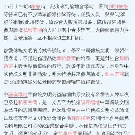
15日上午近8
家教
時，記者來到論壇會場時，看到
1對1教學
等待區已有不少聽眾靜靜排隊等待，任務人員一聲聲“老師
好”的問候此起彼伏，紛歧會人數越來越多，隊伍越來越長。
參與論壇
私密空間
的人群中老中青少皆有，大師個個精力抖
擻，面帶淺笑，互不相識也主動問好。
熱愛傳統文明的芳姨告訴記者，學習中國傳統文明，學習仁
禮孝道，不僅是倫理品德
舞蹈教室
的培養，更是對社會
舞蹈
教室
主義焦點價值觀的踐行。許多年輕聽眾表現，本身對中
國傳統文明非常熱愛，明天特地趕來參與論壇，
個人空間
就
是盼望能夠從列位老師的學習經驗中獲得啟發。
中
講座場地
華傳統文明公益論壇由原央視有名掌管人陳年夜
惠發起
私密空間
，是一支乃至力弘揚
講座場地
中華傳統文明
為己任的志愿者團體。此次珠海首屆中華傳統文明公益論壇
由珠海市幸福文明促進會聯合廣
舞蹈場地
東開門七件事綠色
食物無限公司等6家企業配合舉辦，不僅是為倡導社會精力
文明，響應“身心和諧、家
共享空間
庭和諧、社會和諧”號召
1