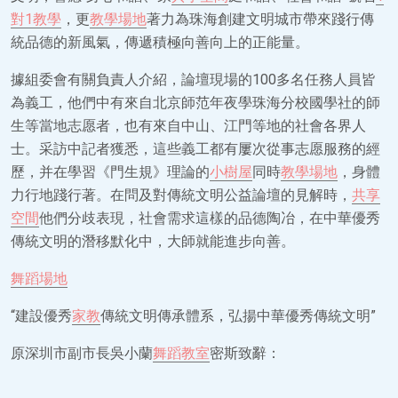
對1教學
，更
教學場地
著力為珠海創建文明城市帶來踐行傳
統品德的新風氣，傳遞積極向善向上的正能量。
據組委會有關負責人介紹，論壇現場的100多名任務人員皆
為義工，他們中有來自北京師范年夜學珠海分校國學社的師
生等當地志愿者，也有來自中山、江門等地的社會各界人
士。采訪中記者獲悉，這些義工都有屢次從事志愿服務的經
歷，并在學習《門生規》理論的
小樹屋
同時
教學場地
，身體
力行地踐行著。在問及對傳統文明公益論壇的見解時，
共享
空間
他們分歧表現，社會需求這樣的品德陶冶，在中華優秀
傳統文明的潛移默化中，大師就能進步向善。
舞蹈場地
“建設優秀
家教
傳統文明傳承體系，弘揚中華優秀傳統文明”
原深圳市副市長吳小蘭
舞蹈教室
密斯致辭：