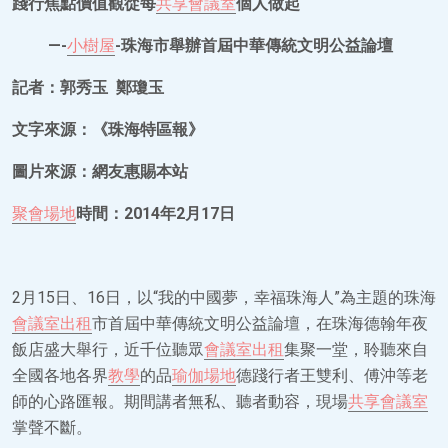
踐行焦點價值觀從每
共享會議室
個人做起
—-
小樹屋
-珠海市舉辦首屆中華傳統文明公益論壇
記者：郭秀玉 鄭瓊玉
文字來源：《珠海特區報》
圖片來源：網友惠賜本站
聚會場地
時間：2014年2月17日
2月15日、16日，以“我的中國夢，幸福珠海人”為主題的珠海
會議室出租
市首屆中華傳統文明公益論壇，在珠海德翰年夜
飯店盛大舉行，近千位聽眾
會議室出租
集聚一堂，聆聽來自
全國各地各界
教學
的品
瑜伽場地
德踐行者王雙利、傅沖等老
師的心路匯報。期間講者無私、聽者動容，現場
共享會議室
掌聲不斷。