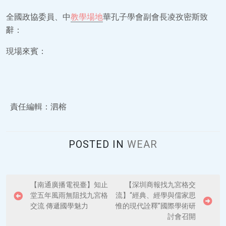
全國政協委員、中
教學場地
華孔子學會副會長凌孜密斯致
辭：
現場來賓：
責任編輯：泗榕
POSTED IN
WEAR
P
【南通廣播電視臺】知止
【深圳商報找九宮格交
堂五年風雨無阻找九宮格
流】“經典、經學與儒家思
o
交流 傳遞國學魅力
惟的現代詮釋”國際學術研
s
討會召開