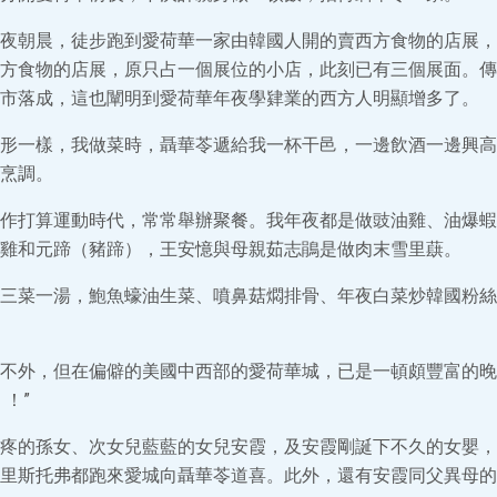
夜朝晨，徒步跑到愛荷華一家由韓國人開的賣西方食物的店展，
方食物的店展，原只占一個展位的小店，此刻已有三個展面。傳
市落成，這也闡明到愛荷華年夜學肄業的西方人明顯增多了。
形一樣，我做菜時，聶華苓遞給我一杯干邑，一邊飲酒一邊興高
烹調。
作打算運動時代，常常舉辦聚餐。我年夜都是做豉油雞、油爆蝦
雞和元蹄（豬蹄），王安憶與母親茹志鵑是做肉末雪里蕻。
三菜一湯，鮑魚蠔油生菜、噴鼻菇燜排骨、年夜白菜炒韓國粉絲
不外，但在偏僻的美國中西部的愛荷華城，已是一頓頗豐富的晚
！”
疼的孫女、次女兒藍藍的女兒安霞，及安霞剛誕下不久的女嬰，
里斯托弗都跑來愛城向聶華苓道喜。此外，還有安霞同父異母的