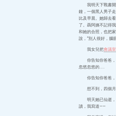
我明天下戰書開
鐘，一個黑人男子走
比及早晨。她歸去看
了。聶阿姨不記得我
和她的合照，也把家
說，“別人很好，腦
我女兒把
會議室
你告知你爸爸，
忽悠忽悠的……
你告知你爸爸，
想不到，四個月
明天她已仙逝，
讀，我寫道——