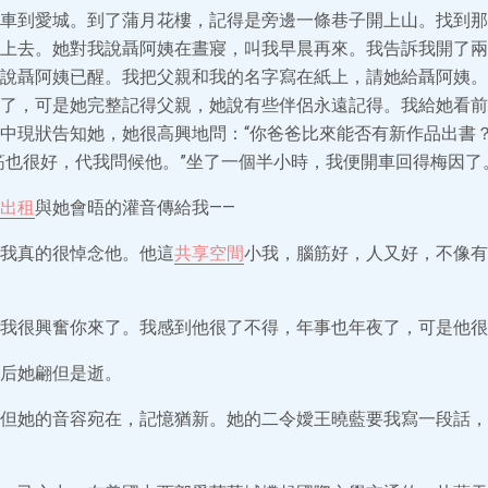
車到愛城。到了蒲月花樓，記得是旁邊一條巷子開上山。找到那
上去。她對我說聶阿姨在晝寢，叫我早晨再來。我告訴我開了兩
說聶阿姨已醒。我把父親和我的名字寫在紙上，請她給聶阿姨。
了，可是她完整記得父親，她說有些伴侶永遠記得。我給她看前
中現狀告知她，她很高興地問：“你爸爸比來能否有新作品出書？
筋也很好，代我問候他。”坐了一個半小時，我便開車回得梅因了
出租
與她會晤的灌音傳給我——
我真的很悼念他。他這
共享空間
小我，腦筋好，人又好，不像有
我很興奮你來了。我感到他很了不得，年事也年夜了，可是他很
后她翩但是逝。
但她的音容宛在，記憶猶新。她的二令嬡王曉藍要我寫一段話，