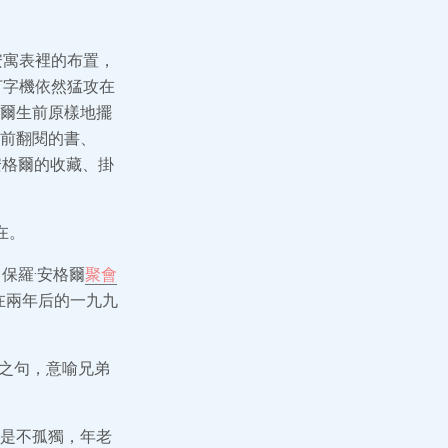
安寓表裡的布置，
打字機依然猛攻在
爾生前原樣地擺
前翻閱的書、
安格爾的收藏、掛
在。
保羅·安格爾
聚會
在兩年后的一九九
”之句，意喻兄弟
是不孤獨，年老