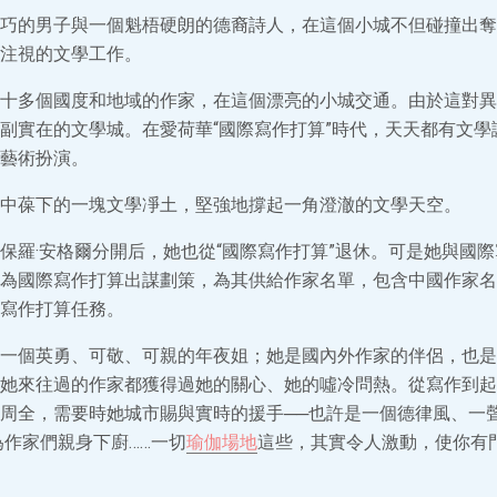
巧的男子與一個魁梧硬朗的德裔詩人，在這個小城不但碰撞出奪
注視的文學工作。
十多個國度和地域的作家，在這個漂亮的小城交通。由於這對異
副實在的文學城。在愛荷華“國際寫作打算”時代，天天都有文學
藝術扮演。
中葆下的一塊文學凈土，堅強地撐起一角澄澈的文學天空。
保羅·安格爾分開后，她也從“國際寫作打算”退休。可是她與國
為國際寫作打算出謀劃策，為其供給作家名單，包含中國作家名
寫作打算任務。
一個英勇、可敬、可親的年夜姐；她是國內外作家的伴侶，也是
她來往過的作家都獲得過她的關心、她的噓冷問熱。從寫作到起
周全，需要時她城市賜與實時的援手──也許是一個德律風、一
為作家們親身下廚……一切
瑜伽場地
這些，其實令人激動，使你有