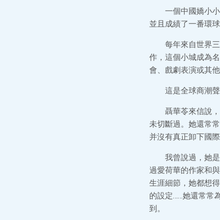
一個中國嬌小小
並且成績了一番環球
每年來自世界三
作，這個小城成為名
會、戲劇表演或其他
這是全球商潮聲
聶華苓來信說，
未切斷過。她還常常
并沒有真正卸下國際
我曾說過，她是
過愛荷華的作家和與
生涯細節，她都想得
的設定……她還常常
到。