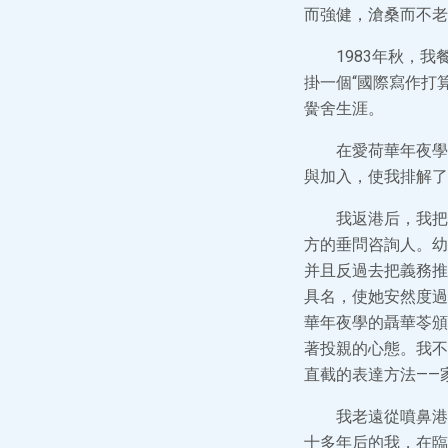
而強健，滄桑而不老
1983年秋，
掛一個“國際寫作打
黌舍生涯。
在愛荷華年夜學
與加入，使我排解了
我返港后，我把
方的垂問咨詢人。幼
并且反過去把義務推
具名，使她安然度過
華年夜學的聶華苓頒
著投親的心態。我不
直截的表達方法——
我老遠從噴鼻港
十多年后的我，在臨