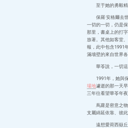
至于她的勇毅精
保羅·安格爾去
一切的一切，仍是保
那里，書桌上的打字
放著。其他如客堂、
報，此中包含199
滿墻壁的來自世界各
華苓說，一切這
1991年，她
場地
遽逝的那一天早
三年往看望華苓年夜
蔦蘿是密意之物
支屬綿延依靠、彼此
遠想愛荷西嶽丘