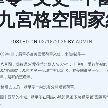
九宮格空間家
POSTED ON
03/18/2025
BY
ADMIN
009年頭，聶華苓從美國愛荷華來信，來信略謂──
八月間，我被選進“愛荷華州婦人名人堂”；十仲春，愛荷華被
為“文學城”，為世界第三個城市有此定名。在美國事第一個。十
08年，是我的豐產年。
安格爾去世后，聶華苓一向沒有分開過愛荷華。
國中西部的小城。聶華苓在阿誰小城與保羅·安格爾掌管“國際寫
。