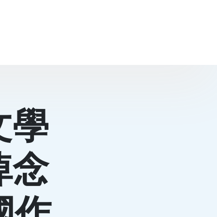
文學
悼念
國作