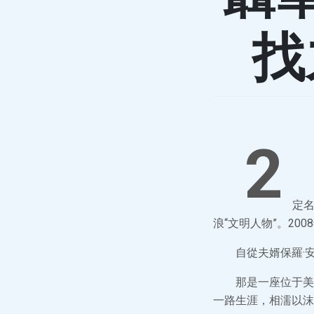
找
2
定名
浪“文明人物”。20
自從夫婿保羅·
那是一座位于美
一路生涯，相濡以沫