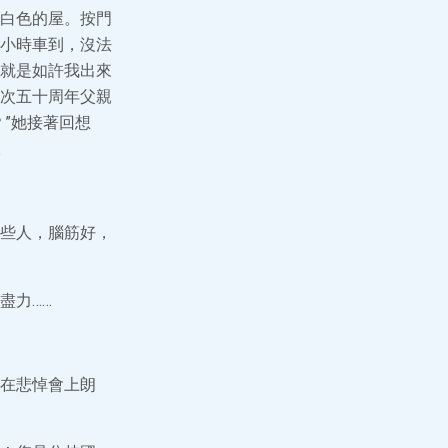
白色的屋。按門
小時車到，沒法
就是如許我出來
次五十周年父親
”她接著回想
。
些人，腦筋好，
盡力……
在悲悼會上朗