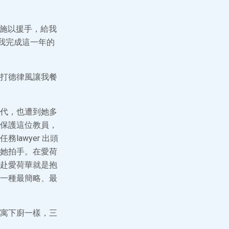
曾施以援手，給我
我完成這一年的
打德律風讓我餐
代，也遭到她多
保護這位教員，
awyer 出頭
她拍手。在愛荷
赴愛荷華就是抱
一種最簡略、最
寓下廚一樣，三