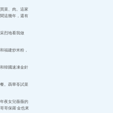
買菜、肉。這家
聞這幾年，還有
采烈地看我做
和福建炒米粉，
和韓國速凍金針
餐。聶華苓試菜
年夜女兒薇薇的
哥哥保羅·金也來