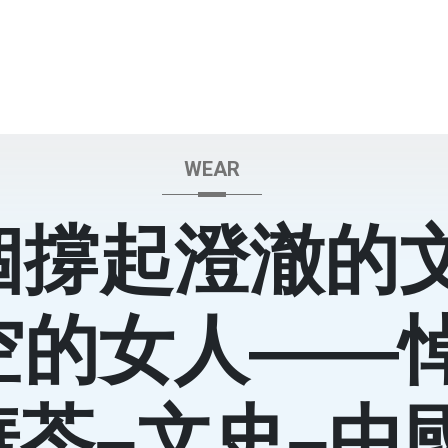
WEAR
個撐起澄澈的
空的女人——
華苓–文史–中