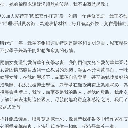
拙，她的臉龐永遠綻漾燦然的笑靨，我不由寂然起敬！
我餐與加入愛荷華“國際寫作打算”后，勾留一年進修英語，聶華苓
算”助理研討員名銜，為她收拾材料，每月有點外快，實在是輔助
時代這一年，聶華苓鉅細運動特殊是請客和文明運動，城市親身
不少學子兼游子的鄉愁和寂寞的心情。
兩個女兒送到愛荷華年夜學念書。我的兩個女兒在愛荷華肄業時
女曾因情感題目遭到一位教員的欺侮，黌舍不分青黃皂白，一味
給我女兒，在我的懇求下，聶華苓自告奮勇，甚至為她找最好的任務l
浩劫關。我女兒獲博士學位，聶華苓在頒授典禮上為她喝彩、為
授聲譽典禮上，我說，聶華苓是我的親人，是我的母親。我此次
了解若何表達對這位親人、母親的無窮敬意和感謝之情。我用了
家庭式聚首。
捎往鮑魚罐頭、噴鼻菇及威士忌，像曩昔我和很多中國作家在安
分開愛荷華前夜，下決計親身做一頓飯，招待聶華苓一家。