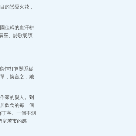
目的戀愛火花，
國佳耦的血汗耕
講座、詩歌朗讀
際寫作打算關系從
單，換言之，她
作家的親人。到
居飲食的每一個
聲丁寧、一個不測
門庭若市的感