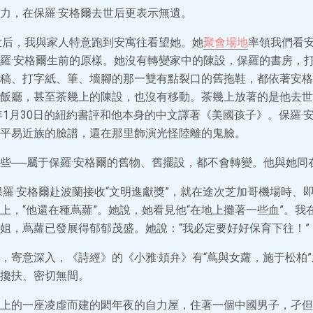
力，在保羅·安格爾去世后更表示無遺。
世后，我與家人特意跑到安寓往看望她。她
聚會場地
率領我們看
羅·安格爾生前的原樣。她沒有轉變家中的陳設，保羅的書房，
稿、打字紙、筆、墻腳的那一雙有點裂口的舊拖鞋，都依著安格
飯廳，甚至茶幾上的陳設，也沒有移動。茶幾上放著的是他去世
1年1月30日的紐約書評和他本身的中文譯著《美國孩子》。保羅·
平易近族的臉譜，還在那里飾演光怪陸離的鬼臉。
些──屬于保羅·安格爾的舊物、舊擺設，都不會轉變。他與她同
與保羅·安格爾赴波蘭接收“文明進獻獎”，就在途次芝加哥機場時、即
上，“他還在種蔦蘿”。她說，她看見他“在地上攤著一些血”。我
姐，蔦蘿已發展得郁郁茂盛。她說：“我必定要好好保育下往！”
，寄意深入，《詩經》的《小雅·頍弁》有“蔦與女蘿，施于松柏
攙扶、密切無間。
上的一座凌虛而建的閎年夜的自力屋，住著一個中國男子，孑但