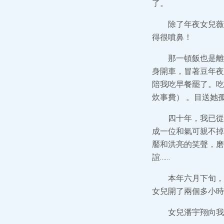
了。
除了年夜女兒薇
得很噴鼻！
那一頓飯也是離
身開車，冒著豆年夜
陪我吃早餐罷了。吃
炊事費） 。目送她
四十年，我已從
成一位和氣可親不掉
靨和洪亮的笑聲，磨
誼……
本年六月下旬，
女兒開了兩個多小時
女兒潘宇翔向我