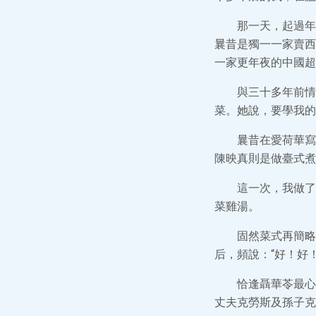
那一天，起過年
曩昔是獨一一家賣西
一家更年夜的中國超
與三十多年前情
菜。她說，要學我的
曩昔在愛荷華寫
陳映真則是做臺式煮
這一次，我做了
菜雞湯。
固然菜式再簡略
后，頻說：“好！好！
恰逢聶華苓最心
丈夫克勞斯及孫子克