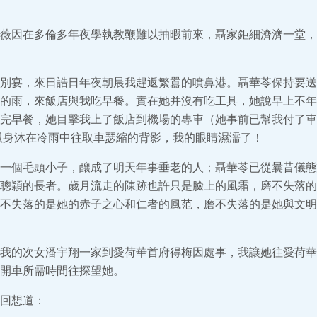
薇因在多倫多年夜學執教鞭難以抽暇前來，聶家鉅細濟濟一堂，
別宴，來日誥日年夜朝晨我趕返繁囂的噴鼻港。聶華苓保持要送
的雨，來飯店與我吃早餐。實在她并沒有吃工具，她說早上不年
完早餐，她目擊我上了飯店到機場的專車（她事前已幫我付了車
孤身沐在冷雨中往取車瑟縮的背影，我的眼睛濕濡了！
一個毛頭小子，釀成了明天年事垂老的人；聶華苓已從曩昔儀態
聰穎的長者。歲月流走的陳跡也許只是臉上的風霜，磨不失落的
不失落的是她的赤子之心和仁者的風范，磨不失落的是她與文明
我的次女潘宇翔一家到愛荷華首府得梅因處事，我讓她往愛荷華
開車所需時間往探望她。
回想道：