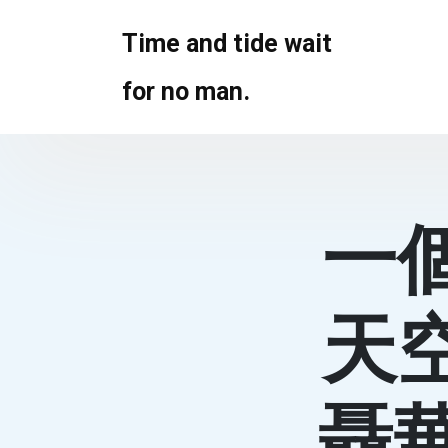
Skip
to
Time and tide wait
content
for no man.
一
天
聶