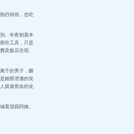
熱烈得很，也吃
別。年夜朝晨本
夜吃工具，只是
費及飯店住宿、
萬千的男子，釀
是她那澄澈的笑
人親逾骨血的友
城看望聶阿姨。