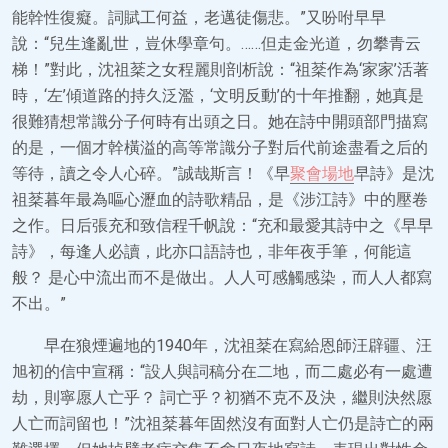
能幹性復癡。詞賦工何益，老邁徒傷悲。”又吩咐早早
說：“兒生逢亂世，豈休學章句。……但走金光道，勿攀青云
梯！”對此，沈祖棻之女程麗則剖析說：“祖棻作為‘家家’活著
時，‘左’傾道路的持久泛濫，‘文明反動’的十年推翻，她真是
很難猜想常識分子何時有出頭之日。她在詩中開頭部門描寫
的是，一個才幹橫溢的高等常識分子對后代前途盡看之后的
等待，讀之令人心碎。”誠哉斯言！《早
聚會場地
早詩》是沈
祖棻暮年最為嘔心瀝血的詩歌精品，是《涉江詩》中的壓卷
之作。日后張充和致信程千帆說：“充和最愛其詩中之《早早
詩》，每逢人必讀，此亦口語詩也，非年夜手筆，何能這
般？ 是心中流出而不是做出。人人可感觸感染，而人人都寫
不出。”
早在狼煙遍地的1940年，沈祖棻在寫給恩師汪辟疆、汪
旭初的信中宣稱：“設人與詞稿分在二地，而二處必有一處遭
劫，則寧愿人亡乎？ 詞亡乎？初猶不克不及決，繼則決然愿
人亡而詞留也！”沈祖棻暮年固然沒有面對人亡仍是詩亡的兩