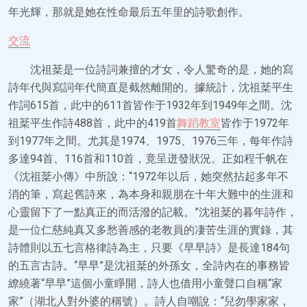
年光輝，那就是她在性命最后五年里的詩歌創作。
交流
沈祖棻是一位詩詞兼擅的才女，令人驚奇的是，她的寫
詩年代與寫詞年代簡直是截然離開的。據統計，沈祖棻平生
作詞615首，此中的611首皆作于1932年到1949年之間。沈
祖棻平生作詩488首，此中的419首
舞蹈教室
皆作于1972年
到1977年之間。尤其是1974、1975、1976三年，每年作詩
多達94首、116首和110首，竟呈迸發狀況。正如程千帆在
《沈祖棻小傳》中所說：“1972年以后，她突然拈起多年不
消的筆，寫起舊詩來，為本身和親朋在十年大難中的生涯和
心靈留下了一點真正的而活潑的記載。”沈祖棻的暮年詩作，
是一位仁慈純真又多愁善感的老教員的凄苦生涯的實錄，其
詩體則以五七言格律詩為主，只要《早早詩》是長達184句
的五言古詩。“早早”是沈祖棻的外孫女，全詩內在的事務皆
繚繞著“早早”這個小童睜開，詩人也借用小童聲口自稱“家
家”（湖北人對外婆的稱號）。詩人自嘲說：“兒勿學家家，