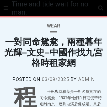
Time and tide wait for no
Skip
to
man.
content
WEAR
一對同命鴛鴦，兩種暮年
光輝–文史–中國作找九宮
格時租家網
POSTED ON
03/09/2025
BY
ADMIN
程
千帆與沈祖棻是一對名符實在的
同命鴛鴦，1937年他們在日寇侵華時
逃離南京，達到屯溪后促成婚。其后