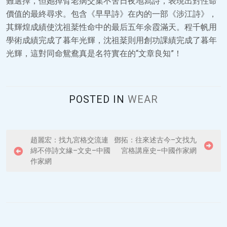
難選擇，但她掉臂老病交集不舍日夜地寫詩，表現出對性命
價值的最終尋求。包含《早早詩》在內的一部《涉江詩》，
其輝煌成績使沈祖棻性命中的最后五年余霞滿天。程千帆用
學術成績完成了暮年光輝，沈祖棻則用創功課績完成了暮年
光輝，這對同命鴛鴦真是名符實在的“文章良知”！
POSTED IN
WEAR
P
趙麗宏：找九宮格交流連
鄧拓：往來述古今–文找九
綿不停詩文緣–文史–中國
宮格講座史–中國作家網
o
作家網
s
t
n
a