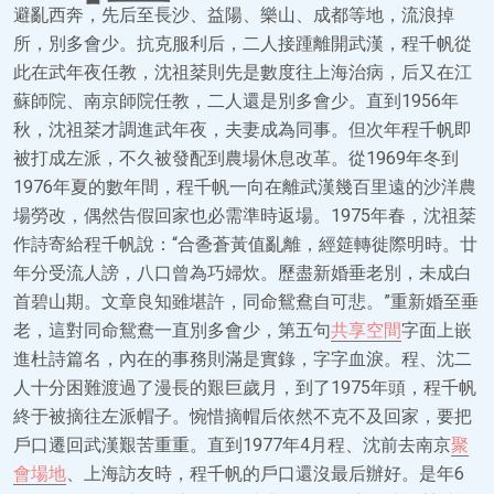
避亂西奔，先后至長沙、益陽、樂山、成都等地，流浪掉
所，別多會少。抗克服利后，二人接踵離開武漢，程千帆從
此在武年夜任教，沈祖棻則先是數度往上海治病，后又在江
蘇師院、南京師院任教，二人還是別多會少。直到1956年
秋，沈祖棻才調進武年夜，夫妻成為同事。但次年程千帆即
被打成左派，不久被發配到農場休息改革。從1969年冬到
1976年夏的數年間，程千帆一向在離武漢幾百里遠的沙洋農
場勞改，偶然告假回家也必需準時返場。1975年春，沈祖棻
作詩寄給程千帆說：“合巹蒼黃值亂離，經筵轉徙際明時。廿
年分受流人謗，八口曾為巧婦炊。歷盡新婚垂老別，未成白
首碧山期。文章良知雖堪許，同命鴛鴦自可悲。”重新婚至垂
老，這對同命鴛鴦一直別多會少，第五句
共享空間
字面上嵌
進杜詩篇名，內在的事務則滿是實錄，字字血淚。程、沈二
人十分困難渡過了漫長的艱巨歲月，到了1975年頭，程千帆
終于被摘往左派帽子。惋惜摘帽后依然不克不及回家，要把
戶口遷回武漢艱苦重重。直到1977年4月程、沈前去南京
聚
會場地
、上海訪友時，程千帆的戶口還沒最后辦好。是年6