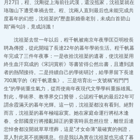
月27日，程、沈剛從上海前往武漢，還沒抵家，沈祖棻就在
珞珈山下遭受車禍去世。程、沈兩人直到最后也未能完成共
度暮年的幻想，沈祖棻的“歷盡新婚垂老別，未成白首碧山
期”兩句詩，竟成詩讖！
沈祖棻去世一年以后，程千帆被南京年夜學匡亞明校長
聘為傳授，從此開端了長達22年的暮年學術生活。程千帆暮
年完成了三件年夜事：一是收拾沈祖棻的遺著，使沈祖棻用
終生血汗寫成的《宋詞賞析》等書皆得公然出書，且遭到讀
者的熱鬧接待。二是持續自己的學術研討，給學界留下長達
700萬字的《程千帆選集》。三是培育出一支號稱“程門門
生”的學術重生氣力，從而使南年夜現代文學學科重振雄風。
對此，學術界、教導界交口贊譽，公認程千帆的最后22年可
謂余霞滿天的暮年光輝。這一切，沈祖棻都沒有看到。絕對
而言，沈祖棻的暮年極端寂寞。她在家庭命運行將枯木逢
春、全部國度行將撥亂歸正的要害時辰忽然往世，離世后連
悲悼會都沒開就草草埋葬，這是“才女命薄”最確實的例證，
眾人對此莫不扼腕嘆息。但是我以為實在沈祖棻也完成了暮