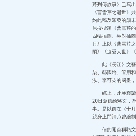
芹列傳故事》已寫出
《曹雪芹之逝世》共
約此稿及頒發的顛末
原擬標題《曹雪芹的
四幅插圖。吳對插圖
月》上以《曹雪芹之
隕》《遺愛人世》《
此《長江》文藝
染、鄢國培、管用和
泓、李可染的國畫，
綜上，此箋釋讀
20日寫信給駱文，
事。是以前在《十月
親身上門請范曾繪制
信的開首稱駱文