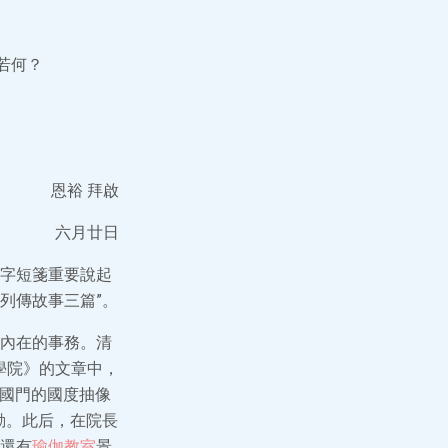
若何？
恩裕 拜啟
六月廿日
字短箋重要說起
列傳故事三篇”。
內在的事務。清
術學院》的文章中，
立國門的國度抽像
動。此后，在院長
，還有
瑜伽教室
景