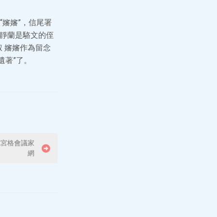
嬸嬸”，信尾署
駱靜蘭是駱文的侄
 嬸嬸作為留念
遺著”了。
九宮格會議家
網