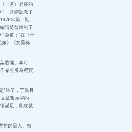
《十月》登載的
中，具體記敘了
978年第二期。
編請范曾繪制了
中寫道：“在《十
泥像》《文星猝
葉君健、李可
作品分辨為程寶
刊定”終了，于當月
寫文章報頭字的
很滿足，此次就
恩裕的愛人、曾