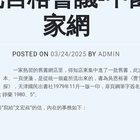
家網
POSTED ON
03/24/2025
BY
ADMIN
一家熟習的舊書網店里，得知店東集中進了一批舊書，此
本、一頁便箋，是從統一個處所流出來的，書為吳恩裕著《曹
探》，天津國民出書社1979年11月一版一印，扉頁鋼筆字簽
靜蘭 1980、5”。
裕”寫給“文宏叔”的信，內在的事務如下：