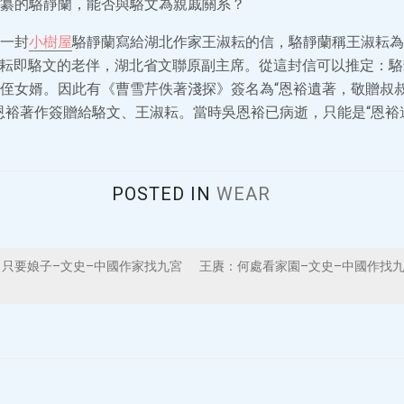
纂的駱靜蘭，能否與駱文為親戚關系？
一封
小樹屋
駱靜蘭寫給湖北作家王淑耘的信，駱靜蘭稱王淑耘為“
王淑耘即駱文的老伴，湖北省文聯原副主席。從這封信可以推定：
侄女婿。因此有《曹雪芹佚著淺探》簽名為“恩裕遺著，敬贈叔叔
恩裕著作簽贈給駱文、王淑耘。當時吳恩裕已病逝，只能是“恩裕
POSTED IN
WEAR
只要娘子–文史–中國作家找九宮
王賡：何處看家園–文史–中國作找