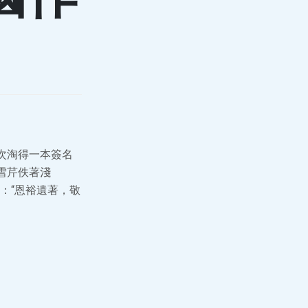
次淘得一本簽名
雪芹佚著淺
名：“恩裕遺著，敬