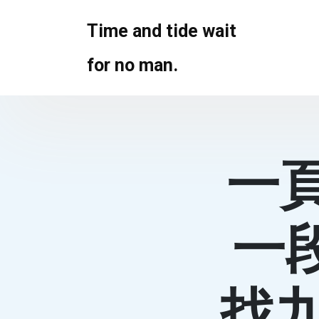
Skip
to
Time and tide wait
content
for no man.
一
一
找