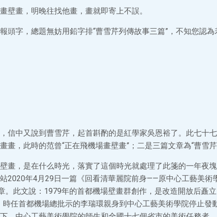
畫壁畫，明晚往找他畫，畫就即寄上不誤。
報頭字，總題無妨用鉛字排“曹雪芹列傳故事三篇”，不知您認為
，信中又說到曹雪芹，起首斟酌的是紅學家吳恩裕了。此七十七
畫畫，此時的范曾“正在飛機場畫壁畫”；二是三篇文章為“曹雪芹
壁畫，是在什么時光，落實了這個時光就處理了此箋的一年夜塊
站2020年4月29日一篇《回看清華麗院前身——原中心工藝美
一章。此文說：1979年的首都機場壁畫群創作，是改造開放后矗
2月，時任首都機場總批示的李瑞環親身到中心工藝美術學院停止發
ign下，中心工藝美術學院的師生和全國十七個省市的美術任務者