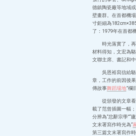
德鎮陶瓷廠等地域或
壁畫群。在首都機場
寸鉅細為182cm
了：1979年在首都
時光落實了，再
材料得知，文宏為駱
文聯主席、書記和中
吳恩裕寫信給駱
章，工作的前因後果
傳故事
舞蹈場地
”欄
從頒發的文章看
載了范曾插圖一幅；
分辨為“忿辭宗學”
文末署寫作時光為“
第三篇文末署寫作時