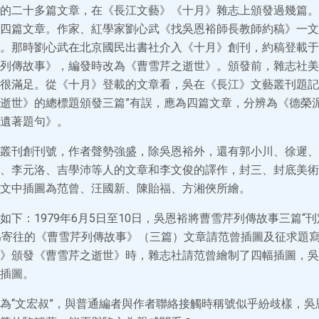
的二十多篇文章，在《長江文藝》《十月》雜志上頒發過幾篇。
四篇文章。作家、紅學家劉心武《找吳恩裕師長教師約稿》一文
。那時劉心武在北京國民出書社介入《十月》創刊，約稿登載于1
列傳故事》，編發時改為《曹雪芹之逝世》。頒發前，雜志社美
很滿足。從《十月》登載的文章看，吳在《長江》文藝叢刊題記
逝世》的總標題頒發三篇”有誤，應為四篇文章，分辨為《德榮
遺著題句》。
叢刊創刊號，作者聲勢強盛，除吳恩裕外，還有郭小川、徐遲、
、李元洛、吉學沛等人的文章和李文俊的譯作，封三、封底美術
文中插圖為范曾、汪國新、陳貽福、方湘俠所繪。
如下：1979年6月5日至10日，吳恩裕將曹雪芹列傳故事三篇“
為寄往的《曹雪芹列傳故事》（三篇）文章請范曾插圖及征求題
》頒發《曹雪芹之逝世》時，雜志社請范曾繪制了四幅插圖，吳
插圖。
為“文宏叔”，與普通編者與作者聯絡接觸時稱號似乎紛歧樣，吳