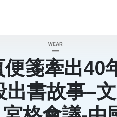
WEAR
頁便箋牽出40
段出書故事–文
九宮格會議-中