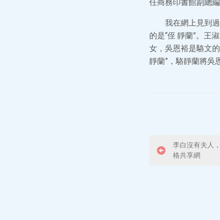
任商務印書館副總編
我在網上見到過
的是“侄 靜蘭”。
女，吳恩裕是駱文的
靜蘭”，駱靜蘭將吳
P
李白沒有夫人，
格共享網
o
s
t