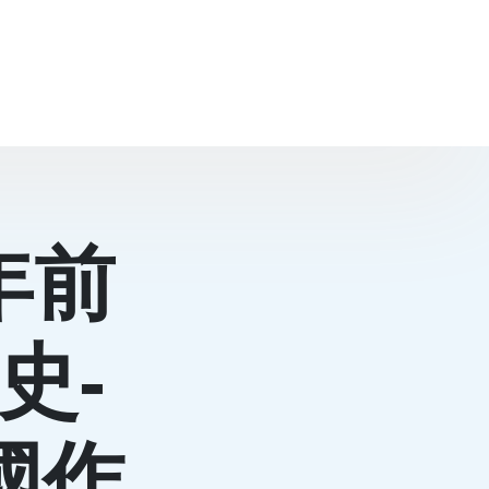
年前
史-
國作