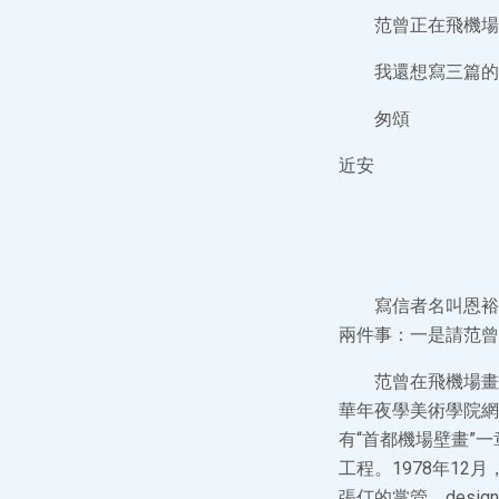
范曾正在飛機場
我還想寫三篇的
匆頌
近安
寫信者名叫恩裕
兩件事：一是請范曾
范曾在飛機場畫
華年夜學美術學院網
有“首都機場壁畫”
工程。1978年1
張仃的掌管、des