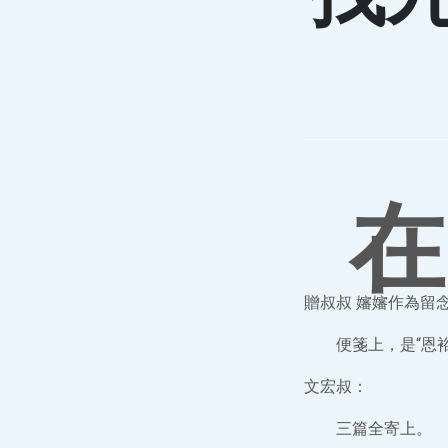
在
贈叔叔 嬸嬸作為留念 
便箋上，是“恩
文宏叔：
三篇全寄上。