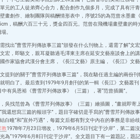
單元的工人徒弟齊心合力，配合創作九個多月，完成了具有汗青
壁畫創作、繪制團隊與稿酬情形表中，序號25的為范曾水墨畫
×385cm，稿酬六百三十元，獎金四百元。范曾在飛機場畫壁畫的
機場。
需找出“曹雪芹列傳故事三篇”頒發在什么刊物上，還需了解“文宏
文宏，即駱文，親耳凝聽過毛澤東主席在延安文藝座談會上的講
國作家協會武漢分會主席，《長江文藝》原主編，《長江》文藝
文提到的關于“曹雪芹列傳故事三篇”，我在駱任過主編的兩份刊
就明白了。最后查到1979年9月創刊的第一輯《長江》文藝叢刊，
目中有吳恩裕《曹雪芹列傳故事》（三篇），署“范曾插圖”。
，吳找范曾為《曹雪芹列傳故事》（三篇）繪插圖，“畫就即寄上
“我還想寫三篇的報頭字”，題目字確切是手寫的“曹雪芹列傳故事
“廬結白疃”和“宣外巧遇”，每篇文后都有對文中內在的事務是非紛
家教
1978年7月23日增改，1979年6月5日刊定于沙岸”，第二
光為“1979年6月8日刊定于沙岸”。全文題目下有一篇題記，題