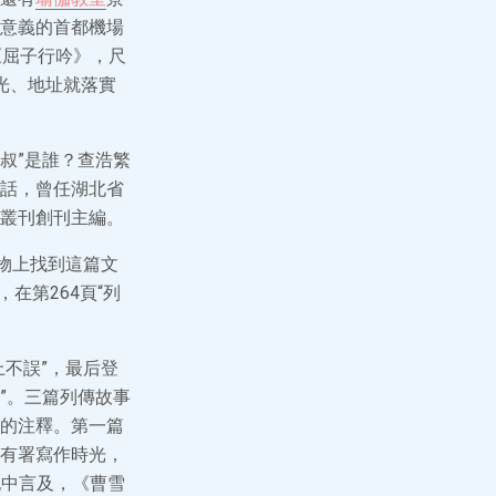
意義的首都機場
《屈子行吟》，尺
時光、地址就落實
叔”是誰？查浩繁
話，曾任湖北省
叢刊創刊主編。
物上找到這篇文
在第264頁“列
不誤”，最后登
”。三篇列傳故事
歧的注釋。第一篇
篇沒有署寫作時光，
記中言及，《曹雪