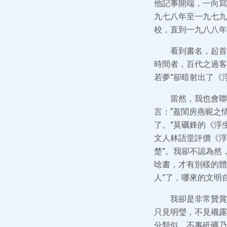
他記事開端，一向寫
九七八年至一九七九
校，直到一九八八年
看到書名，起首
時間者，百代之過客
若夢”卻暗射出了《
當然，我也會聯
言：“蓋閨房燕昵之
了。”莫礪鋒的《浮
文人林語堂評價《浮
楚”。我卻不認為然
唸書，才有別樣的體
人”了，哪來的文明
我卻是非常贊賞
只見明瑩，不見襯露
分類似，不事砥礪乃