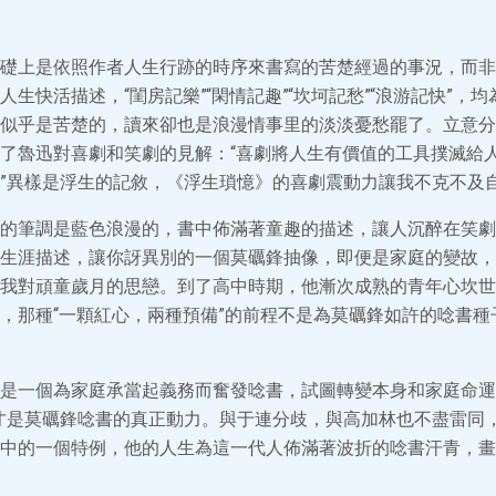
礎上是依照作者人生行跡的時序來書寫的苦楚經過的事況，而非
n的人生快活描述，“閨房記樂”“閑情記趣”“坎坷記愁”“浪游記快”，
似乎是苦楚的，讀來卻也是浪漫情事里的淡淡憂愁罷了。立意分
了魯迅對喜劇和笑劇的見解：“喜劇將人生有價值的工具撲滅給
”異樣是浮生的記敘，《浮生瑣憶》的喜劇震動力讓我不克不及
的筆調是藍色浪漫的，書中佈滿著童趣的描述，讓人沉醉在笑劇
生涯描述，讓你訝異別的一個莫礪鋒抽像，即便是家庭的變故，
我對頑童歲月的思戀。到了高中時期，他漸次成熟的青年心坎世
，那種“一顆紅心，兩種預備”的前程不是為莫礪鋒如許的唸書種
是一個為家庭承當起義務而奮發唸書，試圖轉變本身和家庭命運
才是莫礪鋒唸書的真正動力。與于連分歧，與高加林也不盡雷同
中的一個特例，他的人生為這一代人佈滿著波折的唸書汗青，畫