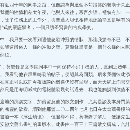
有近四十年的同事之誼，但自認為與這個不茍談笑的老漢子真正
我倆的性情相差太年夜。他與人來往，寡言少語，禮貌有加，一
，除了任務上的工作外，與普通人坦懷相待地泛論簡直是罕有的
儒”式的嚴謹學者，一個只讀圣賢書的古典學究。
中，我只要一次看到過他怒發沖冠的情狀，那讓我驚奇不已，不
如我這般俗人一樣的沖動之舉。莫礪鋒畢竟是一個什么樣的人呢
然也。
t時期到了，莫礪鋒是文學院同事中一向保持不消手機的人，直到近幾
。我看到他在群里轉發的帖子，便認其為同類。后來我倆彼此添
在真正可以或許今夜扳談的機遇仍沒有呈現，而天天網上消息交
然只是用海明威式的電報體發幾句話過去，我也能觸摸到價值不
遍地的演講文字，加倍留意他的散文創作，尤其是談及本身門第
的魂靈的欲看。讀到他那篇二〇二四年七月七日在太倉藏書樓的
書過一本《浮生瑣憶》。但遍尋不得，莫礪鋒了解后，便讓先生
安徽文藝出書社的重版本。此書由一百三十三篇散文構成，合計