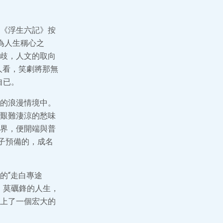
《浮生六記》按
均為人生稱心之
歧，人文的取向
人看，笑劇將那無
自已。
的浪漫情境中。
艱難淒涼的愁味
界，便開端與普
子預備的，成名
的“走白專途
，莫礪鋒的人生，
上了一個宏大的