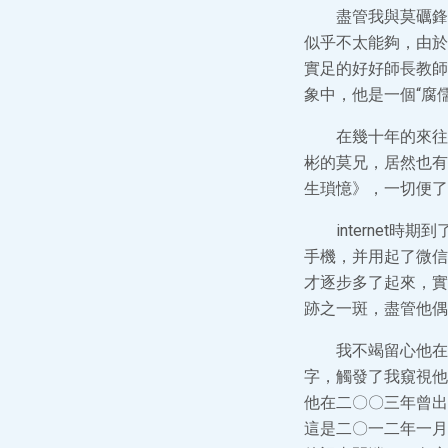
盡管我與莫礪鋒
似乎不太能夠，由於
實足的好好師長教師
象中，他是一個“腐
在幾十年的來往
彬的莫兄，居然也有
生瑣憶》，一切便了
interne
手機，并用起了微信
才逐步多了起來，實
跡之一斑，盡管他偶
我不竭留心他在
字，觸發了我窺視他
他在二〇〇三年曾出
這是二〇一二年一月