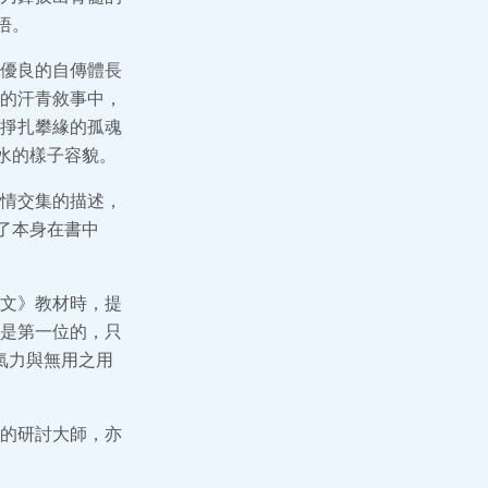
悟。
優良的自傳體長
的汗青敘事中，
掙扎攀緣的孤魂
水的樣子容貌。
情交集的描述，
了本身在書中
文》教材時，提
是第一位的，只
氣力與無用之用
的研討大師，亦