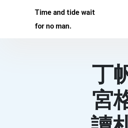
Skip
to
Time and tide wait
content
for no man.
丁
宮
讀