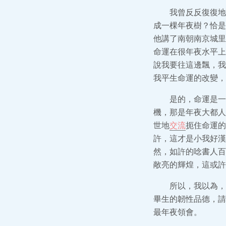
我曾反反復復地
成一棵年夜樹？恰是
他講了南朝南京城里
命運在很年夜水平上
說我要往這邊飄，我
我平生命運的改變，
是的，命運是一
機，那是年夜大都人
世地
交流
扼住命運的
許，這才是小我好漢
然，如許的唸書人百
敞亮的輝煌，這或許
所以，我以為，
畢生的韌性品德，請
最年夜領會。