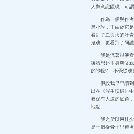
人辭意識隱現，可謂
作為一個與作者
篇小說，正由於它是
看到了血與火的汗青
鬼魂；更看到了阿誰
我是流著眼淚看
讓我想起本身與父親
的“倒影”，不覺從
假設我早早讀到
出在《浮生瑣憶》中
要保有人道的底色，
地點。
我之所以用杜少
是一個從骨子里透著