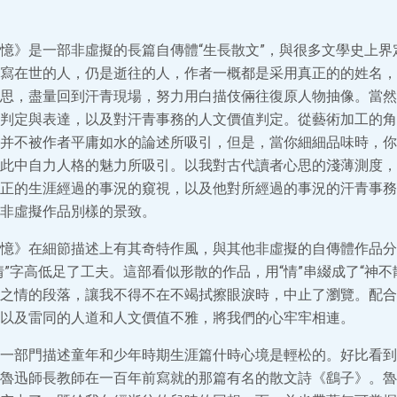
憶》是一部非虛擬的長篇自傳體“生長散文”，與很多文學史上界
寫在世的人，仍是逝往的人，作者一概都是采用真正的的姓名，
思，盡量回到汗青現場，努力用白描伎倆往復原人物抽像。當然
判定與表達，以及對汗青事務的人文價值判定。從藝術加工的角
并不被作者平庸如水的論述所吸引，但是，當你細細品味時，你
此中自力人格的魅力所吸引。以我對古代讀者心思的淺薄測度，
正的生涯經過的事況的窺視，以及他對所經過的事況的汗青事務
非虛擬作品別樣的景致。
憶》在細節描述上有其奇特作風，與其他非虛擬的自傳體作品分
情”字高低足了工夫。這部看似形散的作品，用“情”串綴成了“神不
之情的段落，讓我不得不在不竭拭擦眼淚時，中止了瀏覽。配合
以及雷同的人道和人文價值不雅，將我們的心牢牢相連。
一部門描述童年和少年時期生涯篇什時心境是輕松的。好比看到
魯迅師長教師在一百年前寫就的那篇有名的散文詩《鷂子》。魯