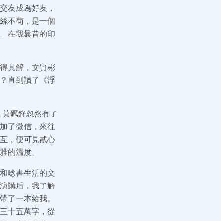
交友成為好友，
絲不茍，是一個
。在我曩昔的印
得其解，文質彬
？直到讀了《浮
年，莫礪鋒忽然有了
加了微信，來往
互，便可見貳心
雅的溫度。
和唸書生活的文
演講后，我了解
帶了一本給我。
三十五萬字，從