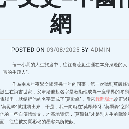
網
POSTED ON
03/08/2025
BY
ADMIN
每一小我的人生旅途中，往往會疏忽生涯在本身身邊的人
習的生疏人”。
作為南京年夜學文學院幾十年的同事，第一次聽到莫礪鋒
誕生在詩書世家，父輩給他起名字是激勵他成為一座學界的岑嶺
電腦里，就錯把他的名字寫成了“莫勵峰”，后來
舞蹈場地
改正過
母，“莫勵峰”就跳將出來，于是，我一向就在“莫勵峰”和“莫礪鋒”
他的一些自傳體散文，才驀地覺悟，“莫礪鋒”才是別人生的隱喻
面，往往被文質彬彬的墨客氣所掩蔽。