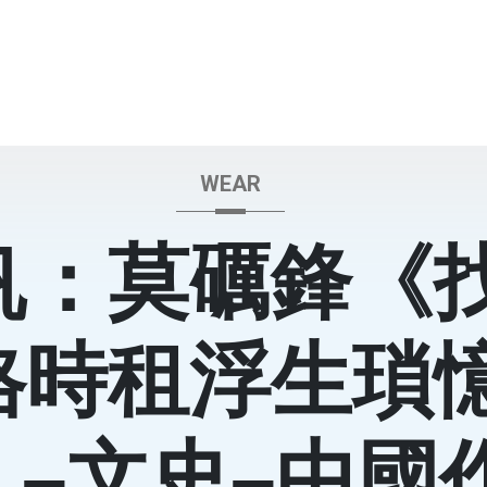
WEAR
帆：莫礪鋒《
格時租浮生瑣
札–文史–中國