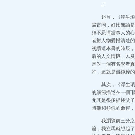
二
起首，《浮生瑣
盡雷同，好比無論是
絕不忌憚當事人的心
者對人物愛憎清楚的
初讀這本書的時辰，
后的人文情懷，以及
是對一個有名學者真
許，這就是最純粹的
其次，《浮生瑣
的細節描述在一個“
尤其是很多描述父子
時期和類似的命運，
我瀏覽前三分之
篇，我立馬就想起了