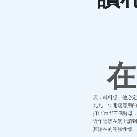
在
辰，就料想，他必定
九九二年開端應用的
打出“mlf”三個聲
近年陸續在網上讀到
其隱在的剛強性情一