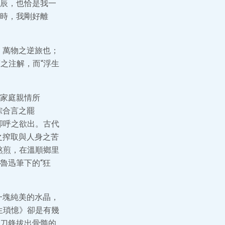
辰，也恰是我一
時，我剛好離
，萬物之逆旅也；
之注解，而“浮生
家庭親情所
綜合言之罷
卻呼之欲出。古代
之搾取與人身之苦
熬煎，在溫順鄉里
魯迅筆下的“狂
一塊純美的水晶，
生瑣憶》卻是有幾
刀鋒拔出骨髓的