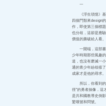
一
《浮生瑣憶》基
四個門類來desig
作，即使第三個標題
也分歧，這卻是應驗
價值的撕破給人看。
一開端，這部書
少年時期那些風趣的
道，也沒有磨滅一小
通的青少年紛歧樣了
成家才是他的尋求。
所以，你看到的
徑”的勇者抽像，這
是共和國教導史倒影
驚嘆號和問號。