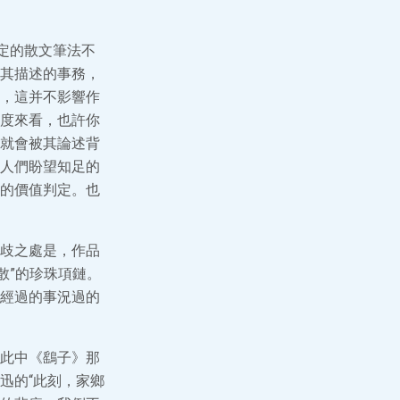
定的散文筆法不
其描述的事務，
，這并不影響作
度來看，也許你
就會被其論述背
人們盼望知足的
的價值判定。也
歧之處是，作品
散”的珍珠項鏈。
經過的事況過的
此中《鷂子》那
迅的“此刻，家鄉