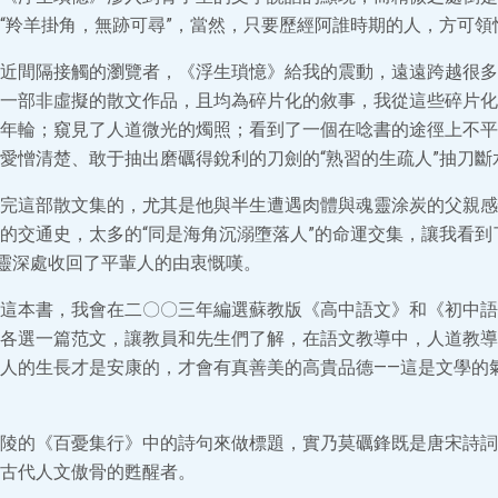
“羚羊掛角，無跡可尋”，當然，只要歷經阿誰時期的人，方可領
近間隔接觸的瀏覽者，《浮生瑣憶》給我的震動，遠遠跨越很多
一部非虛擬的散文作品，且均為碎片化的敘事，我從這些碎片化
年輪；窺見了人道微光的燭照；看到了一個在唸書的途徑上不平
愛憎清楚、敢于抽出磨礪得銳利的刀劍的“熟習的生疏人”抽刀斷
完這部散文集的，尤其是他與半生遭遇肉體與魂靈涂炭的父親感
的交通史，太多的“同是海角沉溺墮落人”的命運交集，讓我看到
魂靈深處收回了平輩人的由衷慨嘆。
這本書，我會在二〇〇三年編選蘇教版《高中語文》和《初中語
各選一篇范文，讓教員和先生們了解，在語文教導中，人道教導
人的生長才是安康的，才會有真善美的高貴品德——這是文學的
陵的《百憂集行》中的詩句來做標題，實乃莫礪鋒既是唐宋詩詞
古代人文傲骨的甦醒者。