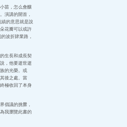
小苗，怎么會釀
。演講的開首，
范縝的意思就是說
朵花瓣可以或許
我的波折肄業路，
的生長和成長契
說，他要逝世逝
族的光榮。或
其後之處。當
終極收回了本身
界倡議的挑釁，
為我瀏覽此書的