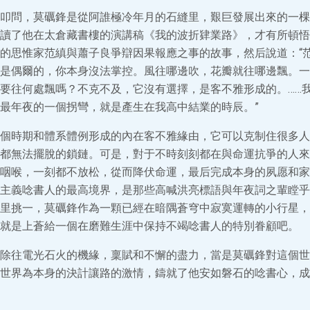
叩問，莫礪鋒是從阿誰極冷年月的石縫里，艱巨發展出來的一棵
讀了他在太倉藏書樓的演講稿《我的波折肄業路》，才有所頓悟
的思惟家范縝與蕭子良爭辯因果報應之事的故事，然后說道：“
是偶爾的，你本身沒法掌控。風往哪邊吹，花瓣就往哪邊飄。一
要往何處飄嗎？不克不及，它沒有選擇，是客不雅形成的。……
最年夜的一個拐彎，就是產生在我高中結業的時辰。”
個時期和體系體例形成的內在客不雅緣由，它可以克制住很多人
都無法擺脫的鎖鏈。可是，對于不時刻刻都在與命運抗爭的人來
咽喉，一刻都不放松，從而降伏命運，最后完成本身的夙愿和家
主義唸書人的最高境界，是那些高喊洪亮標語與年夜詞之輩瞠乎
里挑一，莫礪鋒作為一顆已經在暗隅蒼穹中寂寞運轉的小行星，
就是上蒼給一個在磨難生涯中保持不竭唸書人的特別眷顧吧。
除往電光石火的機緣，稟賦和不懈的盡力，當是莫礪鋒對這個世
世界為本身的決計讓路的激情，鑄就了他安如磐石的唸書心，成