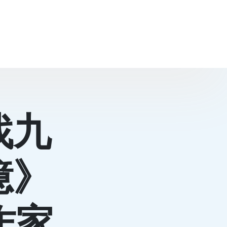
找九
憶》
作家