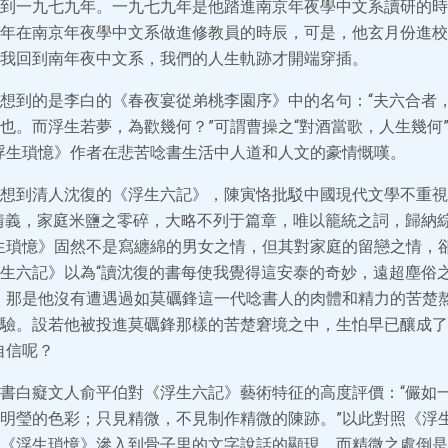
到一九七九年。一九七九年是他踏進南京年夜學中文系讀研的時
年在南京年夜學中文系做進修教員的時辰，可是，他玄月份進校
我回到南年夜中文系，我們的人生軌跡才開端穿插。
想到的是李白的《春夜宴從弟桃李園序》中的名句：“夫六合者
也。而浮生若夢，為歡幾何？”可謂曹操之“對酒當歌，人生幾何”
浮生瑣憶》作者在悲苦唸書生活中人道和人文的豪情慨嘆。
想到清人沈復的《浮生六記》，陳寅恪批駁中國現代文學不重視
情義，家庭米鹽之零碎，大略不列于篇章，唯以籠統之詞，歸納
生瑣憶》固然不是寫纏綿的男女之情，但其對家庭的留戀之情，
生六記》以為“讀沈復的書每使我覺得這安泰的奇妙，遠超塵俗
，那是他沒有遭遇過如莫礪鋒這一代唸書人的肉體和精力的苦楚
驗。設若他被投進莫礪鋒那樣的苦楚窘境之中，生怕早已釀成了
自信呢？
書白癡文人俞平伯對《浮生六記》藝術特征的高度評價：“儼如
明瑩的色彩；只見精微，不見制作精微的陳跡。”以此對照《浮
《浮生瑣憶》滲入到骨子里的文字說話的顯現，而精微之處倒是