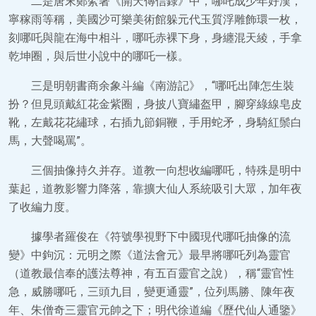
二是唐末鄭綮著《開天傳信錄》中，哪吒成少年好漢，
寧稼雨等稱，美國沙可樂美術館躲元代玉質浮雕飾環一枚，
刻哪吒與龍在海中相斗，哪吒赤裸下身，身纏混天綾，手拿
乾坤圈，與后世小說中的哪吒一樣。
三是明朝書商余象斗編《南游記》，“哪吒出陣怎生裝
扮？但見頭戴紅花金紫圈，身披八寶繡盔甲，腳穿綠線皂皮
靴，左戴花花繡球，右插九節銅鞭，手用蛇矛，身騎紅鬃白
馬，大聲喝罵”。
三個抽像持久并存。道教一向想收編哪吒，特殊是明中
葉起，道教影響力降落，靠擴大仙人系統吸引大眾，加年夜
了收編力度。
據學者羅俊在《符號學視野下中國現代哪吒抽像的流
變》中鉤沉：元明之際《道法會元》最早將哪吒列為靈官
（道教最信奉的護法尊神，有五百靈官之說），稱“靈官性
急，威勝哪吒，三頭九目，變更通靈”，位列馬勝、陳年夜
年、朱僧奇三靈官元帥之下；明代徐道編《歷代仙人通鑒》