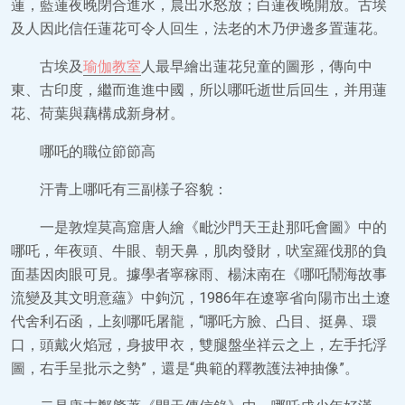
蓮，藍蓮夜晚閉合進水，晨出水怒放；白蓮夜晚開放。古埃
及人因此信任蓮花可令人回生，法老的木乃伊邊多置蓮花。
古埃及
瑜伽教室
人最早繪出蓮花兒童的圖形，傳向中
東、古印度，繼而進進中國，所以哪吒逝世后回生，并用蓮
花、荷葉與藕構成新身材。
哪吒的職位節節高
汗青上哪吒有三副樣子容貌：
一是敦煌莫高窟唐人繪《毗沙門天王赴那吒會圖》中的
哪吒，年夜頭、牛眼、朝天鼻，肌肉發財，吠室羅伐那的負
面基因肉眼可見。據學者寧稼雨、楊沫南在《哪吒鬧海故事
流變及其文明意蘊》中鉤沉，1986年在遼寧省向陽市出土遼
代舍利石函，上刻哪吒屠龍，“哪吒方臉、凸目、挺鼻、環
口，頭戴火焰冠，身披甲衣，雙腿盤坐祥云之上，左手托浮
圖，右手呈批示之勢”，還是“典範的釋教護法神抽像”。