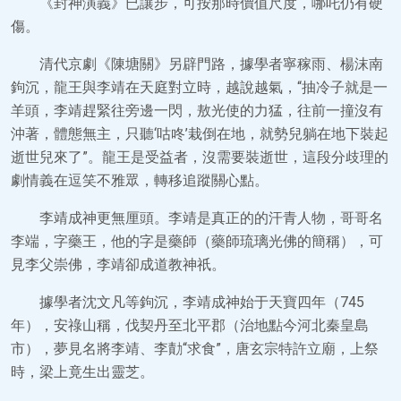
《封神演義》已讓步，可按那時價值尺度，哪吒仍有硬
傷。
清代京劇《陳塘關》另辟門路，據學者寧稼雨、楊沫南
鉤沉，龍王與李靖在天庭對立時，越說越氣，“抽冷子就是一
羊頭，李靖趕緊往旁邊一閃，敖光使的力猛，往前一撞沒有
沖著，體態無主，只聽‘咕咚’栽倒在地，就勢兒躺在地下裝起
逝世兒來了”。龍王是受益者，沒需要裝逝世，這段分歧理的
劇情義在逗笑不雅眾，轉移追蹤關心點。
李靖成神更無厘頭。李靖是真正的的汗青人物，哥哥名
李端，字藥王，他的字是藥師（藥師琉璃光佛的簡稱），可
見李父崇佛，李靖卻成道教神祇。
據學者沈文凡等鉤沉，李靖成神始于天寶四年（745
年），安祿山稱，伐契丹至北平郡（治地點今河北秦皇島
市），夢見名將李靖、李勣“求食”，唐玄宗特許立廟，上祭
時，梁上竟生出靈芝。