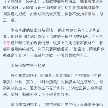
（全真教創于終南山），截教神仙多居海島，據陳寅恪師長
教師研討，天師道（正一道的前身）初期在濱海地域傳佈。
闡教規則威嚴，如重戒律的全真道，截教不受拘束渙散，似
正一道。
學者李建武提出分歧看法：“將道教劃分為全真道和正一
道，那只是那時朝廷為便于治理的一種簡潔式劃法，并不合
教學
適那時道教的現實情形。現實上元明道教家數林立，教
義和道規紛紛復雜，決不只要兩個道派。”換言之，闡教與截
教都是全真與正一混融的道教，小說與實際對不上。
南極仙翁本是一顆星
有不雅眾糾結于《哪吒2：魔童鬧海》的神譜與《封神
演義》分歧，實在，《封神演義》的神譜本就是瞎編的。最
高神鴻鈞道人、通天教主不見于典籍，365位正神亦順手擺
列。闡教、截教何意，至今學界無共鳴。
學者朱越利指出，《封神演義》中的仙人最基礎不像仙