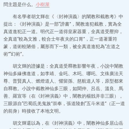
問主題是什么。
小樹屋
有名學者胡文輝在《〈封神演義〉的闡教和截教考》中
提出：《封神演義》是一部“謗書”，闡教進犯截教，實為全
真道進犯正一道。明代正一道得皇家器重，全真道受壓抑，
全真道“較為文雅，較合士年夜夫的口胃”，正一道著重符
篆，道術較陋俗，屬形而下一類，被全真道進犯為“左道之
術”“幻術”。
胡文輝的證據是：全真道受釋教影響年夜，小說中闡教
神仙多緣佛進道，如李靖、金吒、木吒、哪吒、文殊廣法天
尊、普賢真人、燃燈道人、懼留孫、慈航道人等，原型都來
自釋教。小說中截教神仙多三眼，如聞仲、呂岳、溫良、馬
善、羅宣等（在《封神演義》中，闡教的楊戩并非三眼），
三眼源自“巴蜀氐羌鬼族”崇奉，張道陵創“五斗米道”（正一道
的前身）時接收了本地文明。
胡文輝還以為，在《封神演義》中，闡教神仙多居山岳