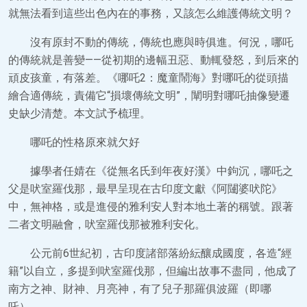
就無法看到這些出色內在的事務，又該怎么維護傳統文明？
沒有原封不動的傳統，傳統也應與時俱進。何況，哪吒
的傳統就是善變——從初期的邊幅丑惡、動輒發怒，到后來的
頑皮孩童，有落差。《哪吒2：魔童鬧海》對哪吒的從頭描
繪合適傳統，責備它“損壞傳統文明”，闡明對哪吒抽像變遷
史缺少清楚。本文試予梳理。
哪吒的性格原來就欠好
據學者任婧在《從無名氏到年夜好漢》中鉤沉，哪吒之
父是吠室羅伐那，最早呈現在古印度文獻《阿闥婆吠陀》
中，無神格，或是進侵的雅利安人對本地土著的稱號。跟著
二者文明融會，吠室羅伐那被雅利安化。
公元前6世紀初，古印度諸部落紛紜釀成國度，各造“經
籍”以自立，多提到吠室羅伐那，但編出故事不盡同，他成了
南方之神、財神、月亮神，有了兒子那羅俱波羅（即哪
吒）。