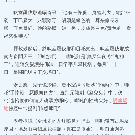
吠室羅伐那邊幅奇丑，“他有三條腿，身軀宏大，頭部細
弱，下巴廣大，八顆獠牙，胡須是綠色的，耳朵像長矛一
樣，面色發紅。他的胳膊一短一長，皮膚是白色/黃色的，看
起來很嚇人”。
釋教鼓起后，將吠室羅伐那和哪吒支出，吠室羅伐那成
南方多聞天王（即毗沙門），哪吒則是“藥叉年夜將”“鬼神
王”，追隨父親護持佛法，日常平凡幫托塔，每月“二十一
日，是哪吒與父王交塔日”。
爹丟臉，兒子也冷磣。唐不空譯《毗沙門儀軌》中，哪
吒“手捧戟，惡眼向四方”，直到元雜劇《盆兒鬼》中，仍
稱“也恰便似個追人魂黑臉哪吒”。哪吒的性格欠好，
講座場
地
佛經中常提到“惱怒哪吒”。
學者楊斌《全球史的九炷噴鼻》指出，哪吒帶有古埃及
原因：埃及有兩個蓮花種類（實在是睡蓮），即白蓮與藍