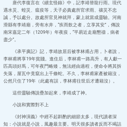
唐代李復言在《續玄怪錄》中，記李靖替龍行雨。現代
遇水災、蝗災、瘟疫等，天子必責處所官求雨、禳災不忠
誠，予以處分。故處所官見神就拜，蒙上就當成靈驗。河南
滑縣有李靖廟，旁有水井，“疾而飲之者，立享其安”，傳說
南宋嘉定二年（1209年）年夜疫，“平易近走廟懇禱，病者
盡少”。
《承平廣記》記，李靖故居后被李林甫占用，卜者說，
李林甫將享19年貧賤。進住后，李林甫一路高升，有人獻一
匹高頭好馬，可年夜門略矮，無法經由過程，便命令將其拆
失落，屋瓦中竟竄出上千條蛇。不久，李林甫家產被籍沒，
公然只住了19年（此處有誤，李林甫往世后才遭籍沒）。
這些靈驗傳說疊加起來，李靖成了神。
小說和實際對不上
《封神演義》中經不起斟酌的細節太多，現代讀者深
知：小說就是小說，風趣最主要。明天很多讀者反而不竭詰