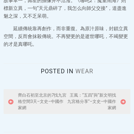
故事單一，壽星的抽像并不活潑。《哪吒2：魔童鬧海》則
標新立異，一句“天元鼎碎了，我怎么向師父交接”，道盡進
魅之深，又不乏呆萌。
延續傳統靠再創作，而非重復。為原汁原味，封鎖立異
空間，反而會抹殺傳統。不再變更的是逝世哪吒，不竭變更
的才是真哪吒。
POSTED IN
WEAR
P
齊白石初至北京的7找九宮
王風：“五四”與“新文明找
格空間3天–文史–中國作
九宮格分享”–文史–中國作
o
家網
家網
s
t
n