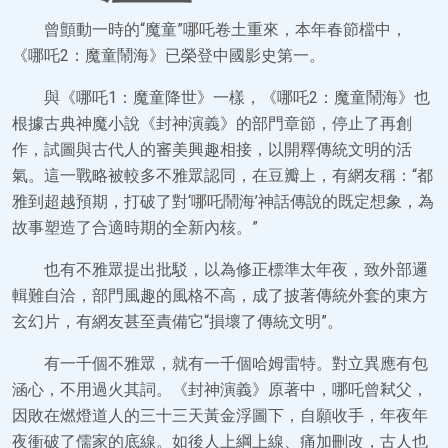
曾顫動一時的“魔童”哪吒卷土重來，本年春節檔中，
《哪吒2：魔童鬧海》已榮登中國影史第一。
與《哪吒1：魔童降世》一樣，《哪吒2：魔童鬧海》也
根據古典神魔小說《封神演義》的部門章節，停止了再創
作，試圖與古代人的審美興趣相接，以開釋傳統文明的活
氣。這一戰略被較多不雅眾認同，在豆瓣上，有網友稱：“都
雅到超越預期，打破了對‘哪吒鬧海’神話傳說的既定想象，為
故事塑造了合適時期的全新內核。”
也有不雅眾提出批駁，以為修正標準太年夜，致外部邏
輯難自洽，部門風趣的風格不高，成了披著傳統外套的東方
玄幻片，有網友甚至責備它“損壞了傳統文明”。
有一千個不雅眾，就有一千個哈姆雷特。對立異應有包
涵心，不用過火其詞。《封神演義》原著中，哪吒曾弒父，
因敗在燃燈道人的三十三天黃金浮圖下，自願收手，年夜年
夜衝破了儒家的底線。如後人上綱上線、痛加刪改，古人也