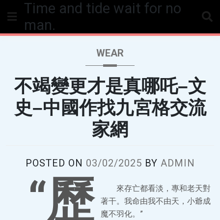
Time and tide wait for no
Skip
to
man.
content
WEAR
不竭變更才是真哪吒–文
史–中國作找九宮格交流
家網
POSTED ON
03/02/2025
BY
ADMIN
“歷
來存亡都看淡，專和老天對
著干。我命由我不由天，小爺成
魔不羽化。”