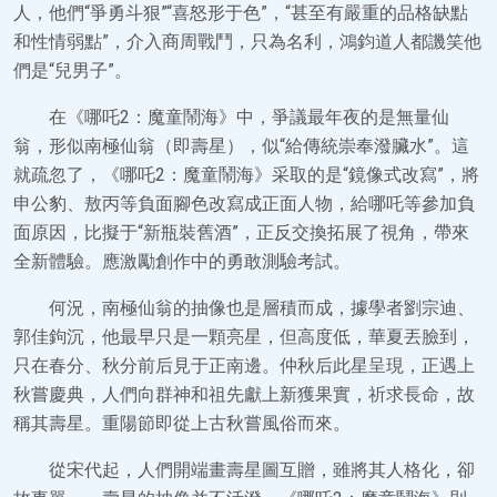
人，他們“爭勇斗狠”“喜怒形于色”，“甚至有嚴重的品格缺點
和性情弱點”，介入商周戰鬥，只為名利，鴻鈞道人都譏笑他
們是“兒男子”。
在《哪吒2：魔童鬧海》中，爭議最年夜的是無量仙
翁，形似南極仙翁（即壽星），似“給傳統崇奉潑臟水”。這
就疏忽了，《哪吒2：魔童鬧海》采取的是“鏡像式改寫”，將
申公豹、敖丙等負面腳色改寫成正面人物，給哪吒等參加負
面原因，比擬于“新瓶裝舊酒”，正反交換拓展了視角，帶來
全新體驗。應激勵創作中的勇敢測驗考試。
何況，南極仙翁的抽像也是層積而成，據學者劉宗迪、
郭佳鉤沉，他最早只是一顆亮星，但高度低，華夏丟臉到，
只在春分、秋分前后見于正南邊。仲秋后此星呈現，正遇上
秋嘗慶典，人們向群神和祖先獻上新獲果實，祈求長命，故
稱其壽星。重陽節即從上古秋嘗風俗而來。
從宋代起，人們開端畫壽星圖互贈，雖將其人格化，卻