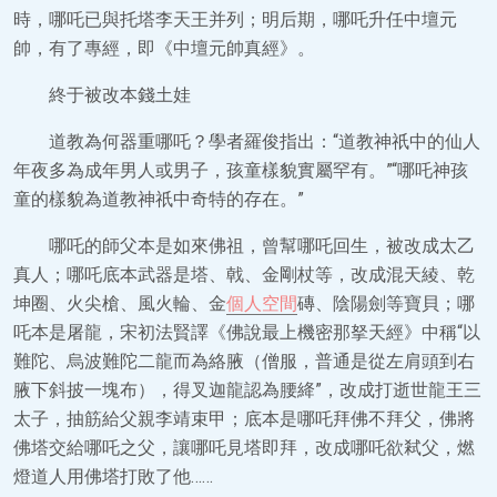
時，哪吒已與托塔李天王并列；明后期，哪吒升任中壇元
帥，有了專經，即《中壇元帥真經》。
終于被改本錢土娃
道教為何器重哪吒？學者羅俊指出：“道教神祇中的仙人
年夜多為成年男人或男子，孩童樣貌實屬罕有。”“哪吒神孩
童的樣貌為道教神祇中奇特的存在。”
哪吒的師父本是如來佛祖，曾幫哪吒回生，被改成太乙
真人；哪吒底本武器是塔、戟、金剛杖等，改成混天綾、乾
坤圈、火尖槍、風火輪、金
個人空間
磚、陰陽劍等寶貝；哪
吒本是屠龍，宋初法賢譯《佛說最上機密那拏天經》中稱“以
難陀、烏波難陀二龍而為絡腋（僧服，普通是從左肩頭到右
腋下斜披一塊布），得叉迦龍認為腰絳”，改成打逝世龍王三
太子，抽筋給父親李靖束甲；底本是哪吒拜佛不拜父，佛將
佛塔交給哪吒之父，讓哪吒見塔即拜，改成哪吒欲弒父，燃
燈道人用佛塔打敗了他……