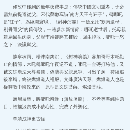
修改中碰到的最年夜費事是：傳統中國文明重孝，子必
需無前提遵從父。宋代蘇轍寫詩“南方天王有狂子”，稱哪吒
是“狂子”。為繞開窘境，《封神演義》一邊采用“割肉還母，
剔骨還父”的舊傳說，一邊參加新情節：哪吒逝世后，托母親
建廟回生肉身，父親李靖卻將其摧毀，回生掉敗，哪吒一怒
之下，決議弒父。
據寧稼雨、楊沫南鉤沉，《封神演義》參加哥哥木吒勸
止的情節，木吒稱哪吒年夜逆不道，哪吒一金磚打垮他，又
被文殊廣法天尊暴揍，偽裝與父親息爭。可出了洞，持續追
殺李靖，終被燃燈道人禮服。文殊廣法天尊、燃燈道人也是
從釋教中悔改來的，原型是文殊菩薩、燃燈菩薩。
層層展墊，將哪吒殘暴（無故屠龍）、不孝等準繩性題
目，輕描淡寫成小孩心性，完成了外鄉化。
李靖成神更古怪