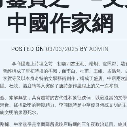
中國作家網
POSTED ON
03/03/2025
BY
ADMIN
李商隱走上詩壇之前，初唐四杰王勃、楊炯、盧照鄰、駱
曾經構成了唐初詩壇的岑嶺，而李白、杜甫、王維、孟浩然、
李賀等又以本身奇特的文學藝術創作，構成了盛唐、中唐兩次
隱、杜牧、溫庭筠等又突起了唐詩創作里程上的又一次岑嶺。
邈、索解無故，具有超前的古代性和象征伎倆，以最適當的文學
漸近、搖搖欲墜的時期精力。李商隱詩是中華優良傳統文明的主
統文明的泉源死水。
割據、牛李黨爭是李商隱所處晚唐時期的三年夜政治題目。終其