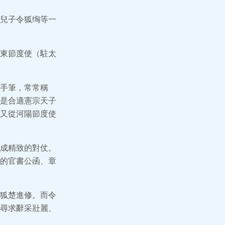
兒子令狐绹等一
東節度使（駐太
手筆，常常稱
是合適憲宗天子
又從河陽節度使
成精致的對仗。
的官書公函、章
狐楚進修。而令
尋求辭采壯麗、