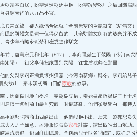
唐朝宗室自居，盼望進進朝廷中樞，盼望改變乾坤之后回隱扁船
著身穿青袍的八九品小官。
底異常深摯，卻人緣偶合練就了全國無雙的今體駢文（駢體文）
商隱的駢體文是獨一值得保留的，其余駢體文所有的放棄并不成
、青少年時隨令狐楚和崔戎進修駢文。
年前，唐憲宗元和七年（812），李商隱誕生于滎陽（今河南滎
南沁陽），祖父李俌把家遷到滎陽，往世后就葬在那里。
他的父親李嗣正擔負懷州獲嘉（今河南新鄉）縣令。李嗣給兒子取
這個典故出自秦末漢初商山四皓
家教
的故事。
南，因商鞅封地而得名。秦朝樹立后，秦始皇嬴政提拔了七十名
四名博士跑到商山巖居穴處，迴避戰亂。他們須發皆白，那時人稱
高祖劉邦聘請商山四皓出山，他們峻拒不出。后來，劉邦想廢失
戚夫人之子如意。呂雉服從張良
家教
計謀，請出四皓出山幫助。
皓急流勇退，仍回商山隱居。李嗣給兒子取名“商隱”，或許是盼