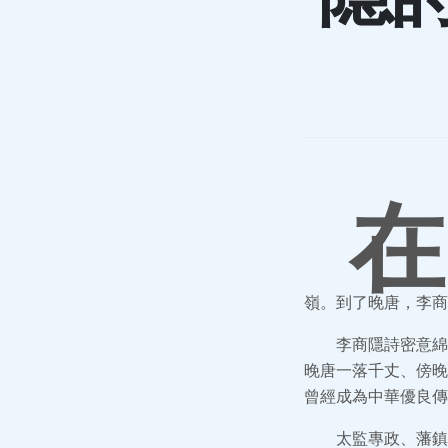
在
嶺。到了晚唐，李商
李商隱詩密意綿
晚唐一落千丈、傍晚
曾經成為中華優良傳
太監專政、藩鎮