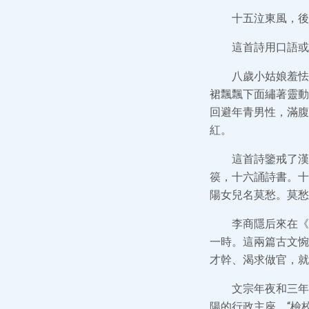
十五泣東風，後
這首詩用口語或
八歲小姑娘羞怯
裙飄飄下面繡著靈動
回避年青男性，滿腹
紅。
這首詩鑒戒了漢
篌，十六誦詩書。十
陽女兒名莫愁。莫愁
李商隱后來在《
一時。這兩篇古文惋
才幹、渴求做官，就
文宗年夜和三年
陽的行政主座。“檢