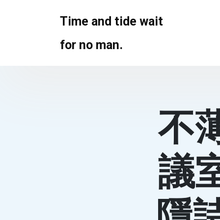
Skip
to
Time and tide wait
content
for no man.
不
議
隱