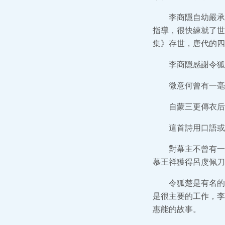
李商隱自幼嚴承
指導，很快練就了世
集》存世，唐代的四
李商隱感謝令狐
微意何曾有一毫
自蒙三更傳衣后
這首詩用口語或
對幕主不曾有一
慕王祥獲得呂虔佩刀
令狐楚是有名的
是很主要的工作，李
惠能的故事。