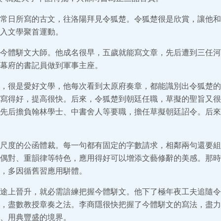
常日所寫的古文，往洛陽拜見令狐楚。令狐楚很是欣賞，讓他和
入文學聚首運動。
今體駢文大師。他成名很早，五歲就能寫文章，先后遭到三任河
幕府的書記員做到軍事主座。
，很是愛好文學，他每次看到太原府奏章，都能識別出令狐楚的
寫得好，提高很快。后來，令狐楚到朝廷任職，草擬的聖旨又很
先后擔負翰林學士、中書舍人等要職，擔任草擬朝廷詔令。后來
尺度的公函體裁。每一句都有固定的字數請求，相鄰兩句還要組
偶對、重韻律等特色，應用得好可以增添文藝修辭的美感。那時
，多因循舊習應用駢體。
途上晉升，就必需諳練把握今體駢文。他下了極年夜工夫追隨令
，盡數教授章奏之法。李商隱很快把握了今體駢文的寫法，盡力
、用典豐盛的境界。