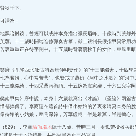
背秋千下。
可譯為：
地黑暗對鏡，曾經可以或許本身描出纖長眉峰。十歲時到荒郊外
芙蓉。十二歲時開端進修彈奏古箏，戴上銀制長假指甲異常用功
苦衷重重正在待字閨中。十五歲時背著蕩秋千的女伴，東風里暗
樂府《孔雀西北飛·古詩為焦仲卿妻作》的“十三能織素，十四學
七為君婦，心中常苦悲”，也鑒戒了蕭衍《河中之水歌》的“河中
十三能織綺，十四采桑南街頭。十五嫁為盧家婦，十六生兒字阿
樊南甲集》序中說，本身十六歲就寫出《才論》《圣論》兩篇古
惜都掉傳了。李商隱在這首詩中借小姑娘的苦衷來暗寫本身的脫
像待嫁的小姑娘，幽閨深躲，芳華虛耗，半是希冀，半是擔心。
（829），李商
瑜伽場地
隱十八歲。昔時三月，令狐楚檢校兵部
校”就是天子下詔特批，兵部尚書為正三品官員。