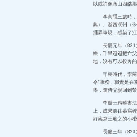
以或許像商山四皓那
李商隱三歲時，
興）、浙西潤州（今
擺弄筆硯，感染了江
長慶元年（82
幡，千里迢迢把亡父
地，沒有可以投奔的
守喪時代，李商
令”職務，職責是在
學，隨侍父親回到滎
李處士精曉書法
上，成果前往摹寫碑
好臨寫王羲之的小楷
長慶三年（82