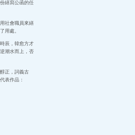
份繕寫公函的任
用社會職員來繕
了用處。
時辰，韓愈方才
逆潮水而上，否
醇正，詞義古
代表作品：