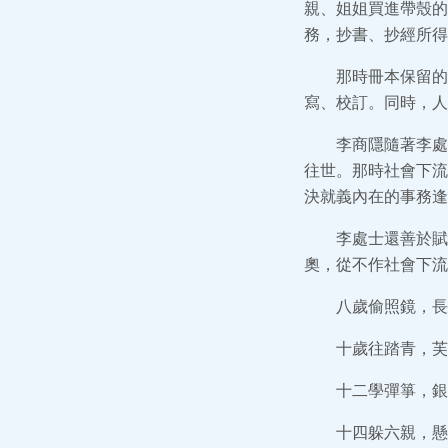
親、姐姐買進帶殼的
務，抄書、抄經所得
那時冊本保留的
寫、校訂。同時，人
李商隱隨著李處
往世。那時社會下流
決就義內在的事務逢
李處士還善於賦
奧，從不作社會下流
八歲偷照鏡，長
十歲往踏青，芙
十二學彈箏，銀
十四躲六親，懸