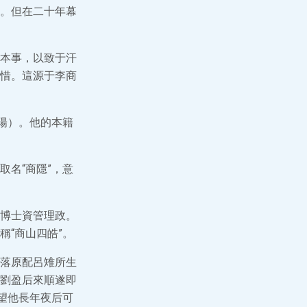
。但在二十年幕
本事，以致于汗
惜。這源于李商
陽）。他的本籍
名“商隱”，意
博士資管理政。
“商山四皓”。
落原配呂雉所生
劉盈后來順遂即
望他長年夜后可