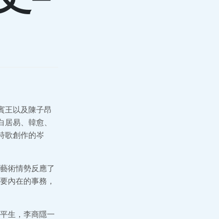
賓王以及陳子昂
白居易、韓愈、
詩歌創作的岑
藝術情勢反應了
要內在的事務，
平生，李商隱一