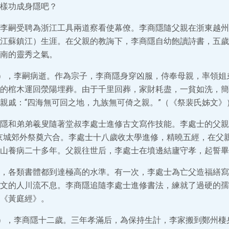
樣功成身隱吧？
李嗣受聘為浙江工具兩道察看使幕僚。李商隱隨父親在浙東越州
江蘇鎮江）生涯。在父親的教誨下，李商隱自幼飽讀詩書，五歲
南的靈秀之氣。
1），李嗣病逝。作為宗子，李商隱身穿凶服，侍奉母親，率領姐
的棺木運回滎陽埋葬。由于千里回葬，家財耗盡，一貧如洗，簡
親戚：“四海無可回之地，九族無可倚之親。”（《祭裴氏姊文》
隱和弟弟羲叟隨著堂叔李處士進修古文寫作技能。李處士的父親
京城郊外祭奠六合。李處士十八歲收太學進修，精曉五經，在父
山養病二十多年。父親往世后，李處士在墳邊結廬守孝，起誓畢
，各類書體都到達極高的水準。有一次，李處士為亡父造福繕寫
文的人川流不息。李商隱追隨李處士進修書法，練就了過硬的孺
《黃庭經》。
3），李商隱十二歲。三年孝滿后，為保持生計，李家搬到鄭州棲