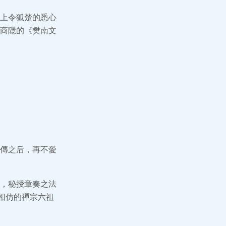
上令狐楚的悉心
商隱的《樊南文
傳之后，再不愛
，秘授章奏之法
相仿的禪宗六祖