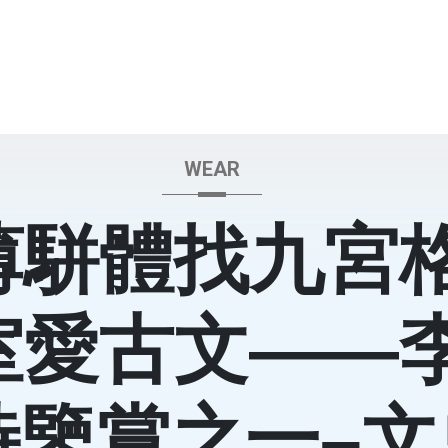
WEAR
薄駢體找九宮
室愛古文——
詩鑒賞之一–文