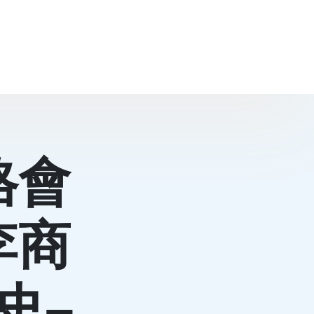
格會
李商
史–