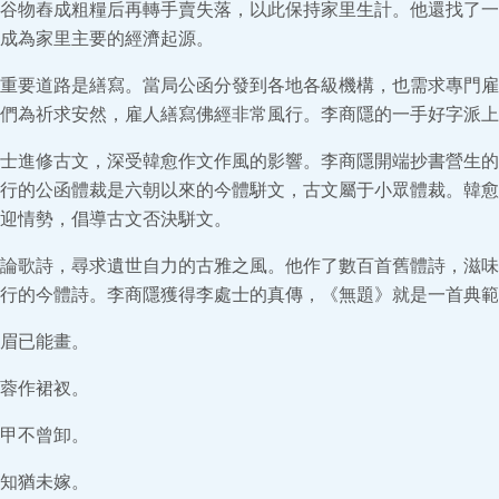
谷物舂成粗糧后再轉手賣失落，以此保持家里生計。他還找了一
成為家里主要的經濟起源。
重要道路是繕寫。當局公函分發到各地各級機構，也需求專門雇
們為祈求安然，雇人繕寫佛經非常風行。李商隱的一手好字派上
士進修古文，深受韓愈作文作風的影響。李商隱開端抄書營生的
行的公函體裁是六朝以來的今體駢文，古文屬于小眾體裁。韓愈
迎情勢，倡導古文否決駢文。
論歌詩，尋求遺世自力的古雅之風。他作了數百首舊體詩，滋味
行的今體詩。李商隱獲得李處士的真傳，《無題》就是一首典範
眉已能畫。
蓉作裙衩。
甲不曾卸。
知猶未嫁。