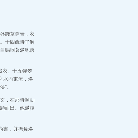
外踐草踏青，衣
。十四歲時了解
自嗚咽著滿地落
裁衣。十五彈箜
之水向東流，洛
侯”。
文，在那時顫動
穎而出。他滿腹
尚書，并擔負洛