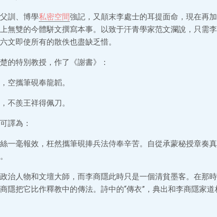
父訓、博學
私密空間
強記，又顛末李處士的耳提面命，現在再加
上無雙的今體駢文撰寫本事。以致于汗青學家范文瀾說，只需李
六文即使所有的散佚也盡缺乏惜。
楚的特別教授，作了《謝書》：
，空攜筆硯奉龍韜。
，不羨王祥得佩刀。
可譯為：
絲一毫報效，枉然攜筆硯捧兵法侍奉辛苦。自從承蒙秘授章奏真
。
政治人物和文壇大師，而李商隱此時只是一個清貧墨客。在那時
商隱把它比作釋教中的傳法。詩中的“傳衣”，典出和李商隱家道