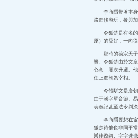
李商隱帶著本身
路進修游玩，餐與加
令狐楚是有名的
原）的愛好，一向從
那時的德宗天子
贊。令狐楚由於文章
心意，屢次升遷。他
任上進朝為宰相。
今體駢文是唐朝
由于漢字單音節、易
表奏記甚至法令判決
李商隱要想在宦
狐楚待他也非同平常
樂律鏗鏘、字字珠璣