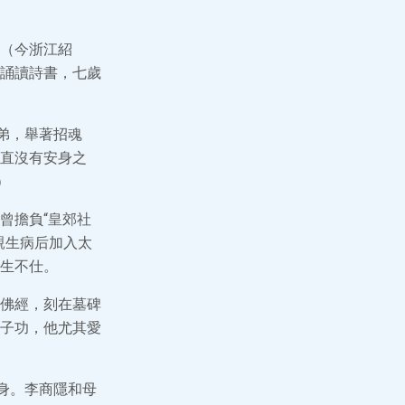
（今浙江紹
誦讀詩書，七歲
弟，舉著招魂
直沒有安身之
）
曾擔負“皇郊社
親生病后加入太
生不仕。
佛經，刻在墓碑
子功，他尤其愛
身。李商隱和母