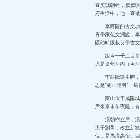
直虔誠朝廷，屢屢以
府生活中，他一直做
李商隱的古文功
青學家范文瀾說，李
隱幼時跟叔父學古文
距今一千二百多
原是懷州河內（今河
李商隱誕生時，
思是“商山隱者”，
商山位于咸陽城
后來秦末年夜亂，有
漢朝樹立后，漢
太子劉盈，改立新歡
位，是為漢惠帝。四