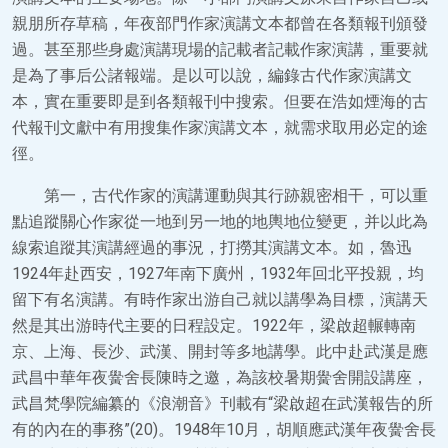
親朋所存草稿，年夜部門作家演講文本都曾在各類報刊頒發
過。甚至那些身處演講現場的記載者記載作家演講，重要就
是為了事后公諸報端。是以可以說，編錄古代作家演講文
本，實在重要即是到各類報刊中搜索。但要在浩如煙海的古
代報刊文獻中有用搜集作家演講文本，就需求取用必定的途
徑。
第一，古代作家的演講運動與其行跡親密相干，可以重
點追蹤關心作家從一地到另一地的地輿地位變更，并以此為
線索追蹤其演講經過的事況，打撈其演講文本。如，魯迅
1924年赴西安，1927年南下廣州，1932年回北平投親，均
留下有名演講。有時作家出游自己就以講學為目標，演講天
然是其出游時代主要的日程設定。1922年，梁啟超輾轉南
京、上海、長沙、武漢、開封等多地講學。此中赴武漢是應
武昌中華年夜黌舍長陳時之邀，為該校暑期黌舍開設講座，
武昌梵學院編纂的《浪潮音》刊載有“梁啟超在武漢報告的所
有的內在的事務”(20)。1948年10月，胡順應武漢年夜黌舍長