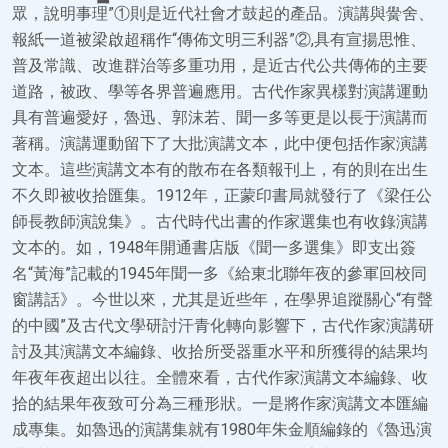
眾，說明事理”①則是近代社會才鼓起的產品。演講與黌舍、
報紙一道被梁啟超稱作“傳佈文明三利器”②,具有宣揚思惟、
普及常識、改進群治等多重功用，是近古代公共傳佈的主要
道路，被政、學等各界普遍應用。古代作家異樣對演講運動
具有普遍愛好，魯迅、郭沫若、聞一多等更是以長于演講而
著稱。演講運動留下了大批演講文本，此中便包括作家演講
文本。這些演講文本有的散布在各類報刊上，有的則在出生
不久即被收拾匯集。1912年，正蒙印書局就發行了《梁任公
師長教師演說集》。古代時代出書的作家選集也有收錄演講
文本的。如，1948年開通書店版《聞一多選集》即支出簽
名“黃海”記載的1945年聞一多《給東北聯年夜的參軍回校同
窗講話》。今世以來，尤其是近些年，在學界追蹤關心“有聲
的中國”及古代文學研討汗青化轉向影響下，古代作家演講研
討及其演講文本編錄、收拾所受器重水平和所獲得的結果均
年夜年夜超出以往。全體來看，古代作家演講文本編錄、收
拾的結果年夜致可分為三種形狀。一是將作家演講文本匯編
成專集。如魯迅的演講集就有1980年朱金順編錄的《魯迅演