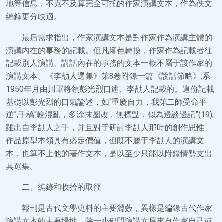
地等信息，不克不及算完全可托的作家演講文本，作為佚文
編錄更分歧適。
最后需求指出，作家演講文本是對作家作為演講主體的
演講內在的事務的記載。但凡腳色轉換，作家作為記載者往
記載別人演講、講話內在的事務的文本一概不屬于該作家的
演講文本。《李劼人選集》第8卷附錄一篇《說話節略》,系
1950年月由川軍將領彭光烈口述、李劼人記載的。這份記載
基礎以彭光烈的口氣論述，如“重慶自力，我第二師受命平
逆”,手稿“較混亂，多涂抹圈改，無標點，似為邊談邊記”(19),
雖出自李劼人之手，并且對于研討李劼人那時的創作思惟、
作品原型本領具有必定價值，但既不屬于李劼人的演講文
本，也算不上他的著作文本，是以至少只能以附錄情勢支出
其選集。
二、編錄和收拾的取徑
報刊是古代文學史料的主要淵藪，異樣是編錄古代作家
演講文本的主要場地。除一小部門演講文原來自作家自己或