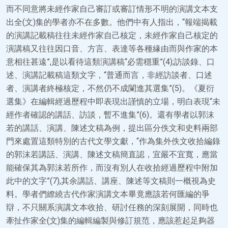
而不同意將未經作家自己審訂或審訂情形不明的演講文本支
出全(文)集的學者亦不在多數。他們中有人指出，“報端揭載
的演講記載稿往往未經作家自己核定，未經作家自己核定的
演講稿又往往因口音、方言、表達等各種緣由而與作家的本
意相往甚遠”,是以看待這類演講稿“必需穩重”(4);訪談錄、口
述、演講記載稿這類文字，“普通而言，非經訪談者、口述
者、演講者終極核定，不然仍不成闌進其選集”(5)。《夏衍
選集》在編輯經過歷程中即表現出謹慎的立場，明白表現“未
經作者確認的講話、訪談，暫不進集”(6)。還有學者以郭沫
若的講話、演講、陳述文稿為例，提出區分佚文和史料兩部
門來處置這類特別的古代文學文獻，“作為集外佚文收拾編錄
的郭沫若講話、演講、陳述文稿簡直認，宜嚴不宜寬，應當
能確保其為郭沫若所作，而沒有別人在收拾經過歷程中附加
此中的文字”(7),其余講話、講座、陳述等文稿則一概視為史
料。學者們繚繞古代作家演講文本畢竟應該若何匯編的爭
辯，不只關系演講文本收拾、研討任務的深刻展開，同時也
牽扯作家全(文)集的編輯編製與修訂規范，應該惹起足夠器