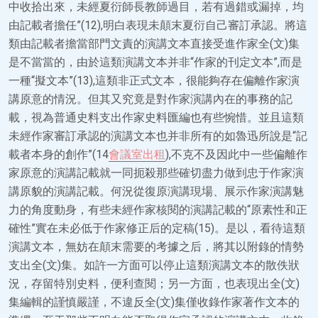
中收拾出來，未經夏衍師長教師過目，若有過錯或漏掉，均
由記載者擔任”(12),明白表現未顛末夏衍自己審訂承認。將這
類由記載者擔當部門文責的演講文本直接受進作家全(文)集
是不當當的，由於這類演講文本并非“作家的刊定文本”,而是
一種“擬文本”(13),這類非正式文本，很能夠存在偏離作家演
講原意的情況。但其又究竟是對作家演講內在的事務的記
載，視為普通史料支出作家史料匯編也有些惋惜。並且這類
未經作家審訂承認的演講文本也并非所有的如魯迅所說是“記
載者本身的創作”(14
會議室出租
),不克不及因此中一些偏離作
家原意的演講記載就一同扼殺那些確切盡力做到忠于作家演
講原貌的演講記載。何況從復原演講現場、展示作家演講魅
力的角度動身，有些未經作家核閱的演講記載的“原素性和正
確性”實在未必低于作家修正后的定稿(15)。是以，看待這類
演講文本，無妨在顛末需要的考據之后，將其以附錄的情勢
支出全(文)集。如許一方面可以停止這類演講文本的散佚狀
況，存留特別史料，便利查閱；另一方面，也表現出全(文)
集編輯的謹慎嚴謹，不違反全(文)集僅收錄作家著作文本的