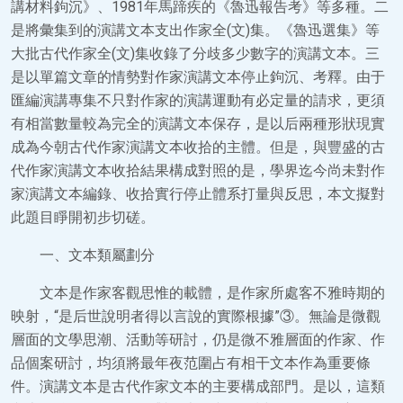
講材料鉤沉》、1981年馬蹄疾的《魯迅報告考》等多種。二
是將彙集到的演講文本支出作家全(文)集。《魯迅選集》等
大批古代作家全(文)集收錄了分歧多少數字的演講文本。三
是以單篇文章的情勢對作家演講文本停止鉤沉、考釋。由于
匯編演講專集不只對作家的演講運動有必定量的請求，更須
有相當數量較為完全的演講文本保存，是以后兩種形狀現實
成為今朝古代作家演講文本收拾的主體。但是，與豐盛的古
代作家演講文本收拾結果構成對照的是，學界迄今尚未對作
家演講文本編錄、收拾實行停止體系打量與反思，本文擬對
此題目睜開初步切磋。
一、文本類屬劃分
文本是作家客觀思惟的載體，是作家所處客不雅時期的
映射，“是后世說明者得以言說的實際根據”③。無論是微觀
層面的文學思潮、活動等研討，仍是微不雅層面的作家、作
品個案研討，均須將最年夜范圍占有相干文本作為重要條
件。演講文本是古代作家文本的主要構成部門。是以，這類