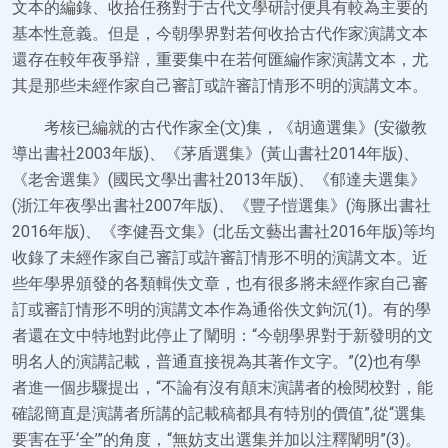
文本的編錄、收拾任務對于古代文學研討便具有較為主要的
基本性意義。但是，今朝學界對若何收拾古代作家演講文本
還存在較年夜爭辯，重要集中在若何匯編作家演講文本，尤
其是那些未經作家自己審訂或許審訂情形不明的演講文本。
考核已編就的古代作家全(文)集，《胡適選集》(安徽教
導出書社2003年版)、《茅盾選集》(黃山書社2014年版)、
《老舍選集》(國民文學出書社2013年版)、《郁達夫選集》
(浙江年夜學出書社2007年版)、《豐子愷選集》(海豚出書社
2016年版)、《李健吾文集》(北岳文藝出書社2016年版)等均
收錄了未經作家自己審訂或許審訂情形不明的演講文本。近
些年學界頒發的各類輯佚文章，也有很多將未經作家自己審
訂或審訂情形不明的演講文本作為通俗佚文鉤沉(1)。有的學
者還在文中特地對此停止了闡明：“今朝學界對于新發明的文
明名人的演講記載，普通直接視為其著作文字。”(2)也有學
者進一個步驟提出，“不論有沒有顛末演講者的檢閱校對，能
確認簡直是演講者所講的記載稿都具有特別的價值”,從“選集
要害在乎‘全’”的角度，“無妨支出選集并加以注釋闡明”(3)。