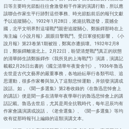
日等主要時光節點往往會激發相干作家的演講行動，所以應
該聯合作家生平行跡對這些事務、時光節點前后的報刊文獻
予以追蹤關心。1932年1月28日，淞滬抗戰迸發，震撼全
國，北平文明界對這場戰鬥親密追蹤關心。鄭振鐸那時在上
海主編《小說月報》,親眼目擊戰鬥。受日軍侵犯影響，《小
說月報》第23卷第1期被毀，鄭寓亦遭損壞。1932年2月8
日，鄭振鐸離滬北上。2月22日，盼望清楚戰鬥真正的狀態
的清華師生請鄭振鐸作《我所見的上海戰鬥》演講，演講記
載載2月26日出書的《國立清華年夜黌舍刊》。1936年魯迅
去世是古代文藝界的嚴重事務，各地紛紜舉行各類弔唁、追
思運動，很多作家餐與加入了這類悲悼運動，并頒發演講或
說話。如，《聞一多選集》第2卷收錄的《在魯迅悲悼會上
的講話》便是聞一多在清華年夜學舉行的魯迅悲悼會上的講
話記載。魯迅去世后，尤其是周全抗戰時代，每年忌辰均有
作家會議演講或說話，《老舍選集》、《聞一多選集》等均
收有從那時報刊上編錄的這類演講文本。