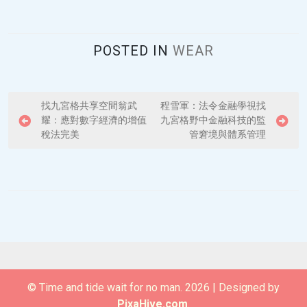
POSTED IN
WEAR
P
找九宮格共享空間翁武
程雪軍：法令金融學視找
耀：應對數字經濟的增值
九宮格野中金融科技的監
o
稅法完美
管窘境與體系管理
s
t
n
a
v
i
g
© Time and tide wait for no man. 2026
|
Designed by
a
PixaHive.com
.