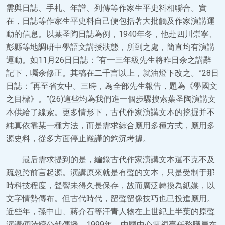
需與日誌、手札、年譜、列傳等作家生平史料相聯合。實
在，日誌等作家生平史料自己便包括著大批觸及作家演講運
動的信息。以葉圣陶日誌為例，1940年冬，他赴四川崇寧、
彭縣等地調研中學語文講授狀態，所到之處，簡直均有演講
運動。如11月26日日誌：“有一三年級先生將昨日余之講辭
記下，囑余修正。其稿在二千言以上，就油燈下改之。”28日
日誌：“再至省女中。三時，為全部先生報告，題為《學國文
之目標》。”(26)這些均為我們進一個步驟搜索葉圣陶演講文
本供給了線索。更多情形下，古代作家演講文本的挖掘并不
純真依靠某一種方法，而是需求綜合應用多種方式，應用多
源史料，從多方面停止嚴謹的鉤沉考據。
最后需求提到的是，編錄古代作家演講文本還不克不及
疏忽跨前言起源。演講原來就是有聲的文本，只是受制于那
時科技程度，聲響未得久長保存，故而廣泛轉換為紙媒，以
文字情勢傳布。但古代時代，留聲留像技巧也已投進應用。
近些年，孫中山、蔣介石等汗青人物在上世紀上半葉的原聲
演講便陸續公然傳播。1999年，中國中心電視臺任務職員在