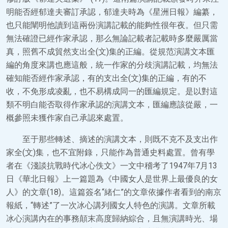
明能否經郁達夫審訂承認，郁達夫時為《星洲日報》編纂，
也只能闡明他讀到這兩份演講記載的能夠性很年夜。但只需
無法確證已經作家承認，那么無論記載者記載時多麼嚴厲當
真，照舊不成貿然支出全(文)集的正編。從規范演講文本匯
編的角度來講也應這般，統一作家的分歧演講記載，均無法
確知能否經作家承認，有的支出全(文)集的正編，有的不
收，不免形成凌亂，也不易構成同一的匯編規定。是以對這
類不明白能否取得作家承認的演講文本，匯編應該從嚴，一
概參照未獲作家自己承認來處置。
至于那些轉述、摘述的演講文本，則既不克不及支出作
家全(文)集，也不宜附錄，只能作為普通史料處置。曾有學
者在《淺談抗戰時代冰心佚文》一文中稽考了1947年7月13
日《華北日報》上一篇題為《中國女人是世界上最優良的女
人》的文章(18)。這篇簽名“緒仁”的文章依據作者看到的南京
報紙，“轉述”了一次冰心講列國女人特色的演講。文章所載
冰心演講內在的事務顛末高度歸納綜合，且無演講時光、場