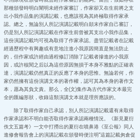
那種頒發時明白闡明未經作家審訂，作家卻又在生前將之支
出小我作品集的演講記載，也應該視為其終極取得作家承
認。總之，無論別人所記演講記載明白顛末作家自己審訂，
仍是別人所記演講記載在作家生前曾被其支出小我作品集，
這份演講記載均可視為取得了作家承認。盡管記載者在記載
經過歷程中有興趣或有意地注進小我原因簡直是無法防止
的，但作家或許經由過程修訂消除了記載者摻進的小我原
因，或許核閱之后以為這些原因無損于本身不雅點的正確表
達，演講記載仍然真正的反應了本身的思惟。無論若何，作
家仍然擁有這份演講文本的著作權，認可其為本身的著作文
本，愿為其負文責。那么，全(文)集作為古代作家文本最完
全的匯編形狀，收錄這類演講文本就是理所應該的。
除了取得作家自己承認，別人所記演講記載還有未取得
作家承認和不明白能否取得作家承認兩種情況。《新見夏衍
佚文五篇考》一文中打撈出的夏衍在噴鼻港《至公報》同人
進修會報告會上的演講記載在頒發時便注明“這篇記載匆倉促