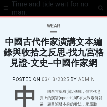
Time and tide wait for no
Skip
to
man.
content
WEAR
中國古代作家演講文本編
錄與收拾之反思-找九宮格
見證-文史–中國作家網
POSTED ON
03/13/2025
BY
ADMIN
中
國自古就有演說傳統，但古代意
義上的演講(speech),即“在大眾場所就
某一題目頒發本身的看法，壓服聽