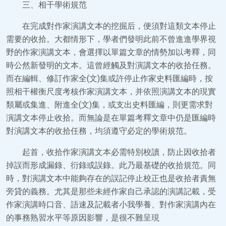
三、相干學術規范
在完成對作家演講文本的挖掘后，便須對這類文本停止
需要的收拾。大都情形下，學者們發明此前不曾進進學界視
野的作家演講文本，會選擇以單篇文章的情勢加以考釋，同
時公然新發明的文本。這曾經觸及對演講文本的收拾任務。
而在編輯、修訂作家全(文)集或許停止作家史料匯編時，按
照相干權衡尺度考核作家演講文本，并依照演講文本的現實
類屬或集進、附進全(文)集，或支出史料匯編，則更需求對
演講文本停止收拾。而無論是在單篇考釋文章中仍是匯編時
對演講文本的收拾任務，均須遵守必定的學術規范。
起首，收拾作家演講文本必需特別校讀，防止因收拾者
掉誤而形成漏錄、衍錄或誤錄。此乃最基礎的收拾規范。同
時，對演講文本中能夠存在的誤記停止校正也是收拾者責無
旁貸的義務。尤其是那些未經作家自己承認的演講記載，受
作家演講時口音、語速及記載者小我學養、對作家演講內在
的事務熟習水平等原因影響，是很不難呈現