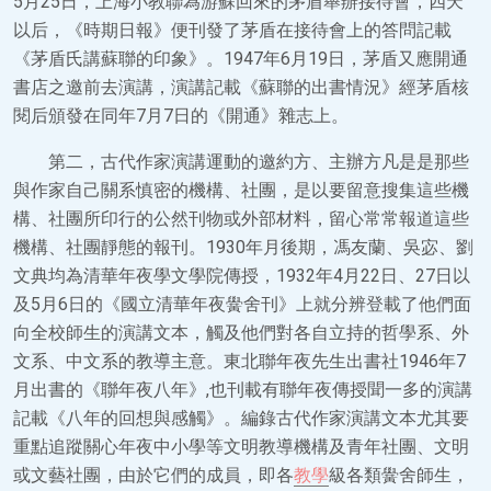
5月25日，上海小教聯為游蘇回來的茅盾舉辦接待會，四天
以后，《時期日報》便刊發了茅盾在接待會上的答問記載
《茅盾氏講蘇聯的印象》。1947年6月19日，茅盾又應開通
書店之邀前去演講，演講記載《蘇聯的出書情況》經茅盾核
閱后頒發在同年7月7日的《開通》雜志上。
第二，古代作家演講運動的邀約方、主辦方凡是是那些
與作家自己關系慎密的機構、社團，是以要留意搜集這些機
構、社團所印行的公然刊物或外部材料，留心常常報道這些
機構、社團靜態的報刊。1930年月後期，馮友蘭、吳宓、劉
文典均為清華年夜學文學院傳授，1932年4月22日、27日以
及5月6日的《國立清華年夜黌舍刊》上就分辨登載了他們面
向全校師生的演講文本，觸及他們對各自立持的哲學系、外
文系、中文系的教導主意。東北聯年夜先生出書社1946年7
月出書的《聯年夜八年》,也刊載有聯年夜傳授聞一多的演講
記載《八年的回想與感觸》。編錄古代作家演講文本尤其要
重點追蹤關心年夜中小學等文明教導機構及青年社團、文明
或文藝社團，由於它們的成員，即各
教學
級各類黌舍師生，