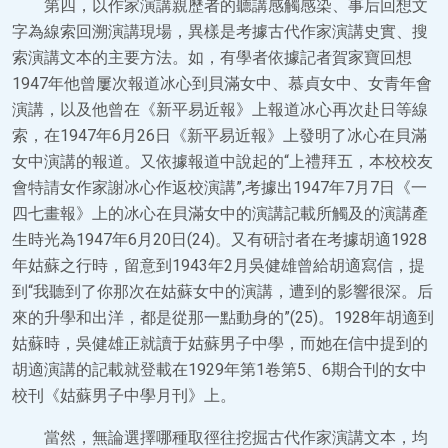
第四，以作家演講親歷者的聽講感觸感染、事后回想文
字為線索回溯演講現場，異樣是考據古代作家演講史實、搜
索演講文本的主要方法。如，有學者依據記者賀家寶回想
1947年他曾屢次報道冰心到貝滿女中、慕貞女中、女青年會
演講，以及他曾在《新平易近報》上報道冰心再次赴日等線
索，在1947年6月26日《新平易近報》上發明了冰心在貝滿
女中演講的報道。又依據報道中說起的“上禮拜五，本校校友
會特請女作家謝冰心作返校演講”,考據出1947年7月7日《一
四七畫報》上的冰心在貝滿女中的演講記載所觸及的演講產
生時光為1947年6月20日(24)。又有研討者在考據胡適1928
年姑蘇之行時，留意到1943年2月吳健雄曾給胡適寫信，提
到“我聽到了你那次在姑蘇女中的演講，遭到的影響很深。后
來的升學和出洋，都是從那一點動身的”(25)。1928年胡適到
姑蘇時，吳健雄正就讀于姑蘇男子中學，而她在信中提到的
胡適演講的記載就登載在1929年第1卷第5、6期合刊的女中
校刊《姑蘇男子中學月刊》上。
當然，無論選擇哪種取徑往挖掘古代作家演講文本，均