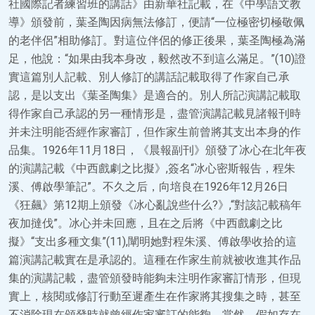
社國際記者練習班的講話》由新華社記載，在《中學語文教
導》頒發前，葉圣陶因病無法修訂，便請“一位極密切極敬佩
的老伴侶”相助修訂。對這位伴侶的修正後果，葉圣陶極為滿
足，他說：“如果由我本身改，毅然改不到這么滿足。”(10)證
實這篇別人記載、別人修訂的講話記載取得了作家自己承
認，是以支出《葉圣陶集》是適合的。別人所記演講記載取
得作家自己承認的另一種情形是，盡管演講記載見諸報刊時
并未注明能否經作家審訂，但作家生前曾將其支出本身的作
品集。1926年11月18日，《晨報副刊》頒發了冰心在北年夜
的演講記載《中西戲劇之比擬》,簽名“冰心密斯報告，程朱
溪、傅啟學筆記”。不久之后，向培良在1926年12月26日
《狂飆》第12期上頒發《冰心亂說些什么?》,“對該記載稿年
夜加撻伐”。冰心并未回應，且在之后將《中西戲劇之比
擬》“支出多種文集”(11),闡明她對程朱溪、傅啟學收拾的這
篇演講記載實在是承認的。這種在作家生前就被收進其作品
集的演講記載，盡管頒發時能夠未注明作家審訂情形，但現
實上，核閱或修訂行動至遲產生在作家將其搜集之時，甚至
不消除現在頒發時就曾經作家審訂的能夠。當然，假如存在