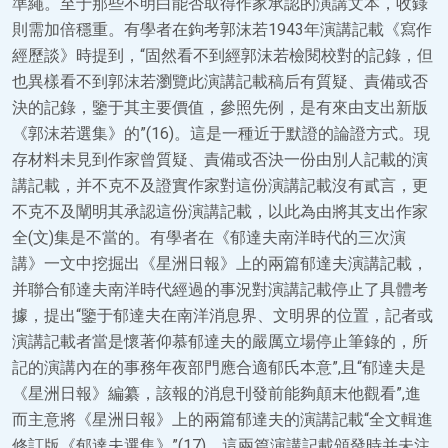
準繩。至于那些不明白能否取得作家承認的演講文本，收錄
則需加倍穩重。有學者在鉤考郭沫若1943年演講記載《寫作
經歷談》時提到，“固然看不到經郭沫若檢閱校對的記錄，但
也異樣看不到郭沫若瀏覽此演講記載稿后有質疑、責備或否
決的記錄，鑒于其主要價值，參照先例，是有來由支出新版
《郭沫若選集》的”(16)。這是一種近于默證的論證方式。現
存材料未見到作家曾質疑、責備或否決一份由別人記載的演
講記載，并不克不及證實作家對這份演講記載沒有貳言，更
不克不及闡明其承認這份演講記載，以此為由將其支出作家
全(文)集是不當的。有學者在《郁達夫南洋時代的三次演
講》一文中挖掘出《星洲日報》上的兩篇郁達夫演講記載，
并聯合郁達夫南洋時代經過的事況對演講記載停止了具體考
據，提出“鑒于郁達夫在南洋消息界、文明界的位置，記者或
演講記載者當是懷著仰慕郁達夫的嚴厲立場停止筆錄的，所
記的演講內在的事務年夜部門應合適郁氏本意”,且“郁達夫是
《星洲日報》編纂，該報的消息刊發前能夠顛末他觀看”,進
而主意將《星洲日報》上的兩篇郁達夫的演講記載“全文輯進
修訂版《郁達夫選集》”(17)。這兩篇演講記載頒發時并未注