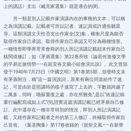
上的講話》支出《臧克家選集》就是適合的(8)。
另一類是別人記載作家演講內在的事務的文本，可以稱
之為演講記載。記載者可所以記者、速記員或許通俗聽眾
等。這類演講文天性否支出作家全(文)集，權衡尺度為能否
取得作家自己承認。取得作家自己承認又可分為兩種情形。
一種情形即學界常常會商的別人所記演講記載顛末作家自己
核閱或修訂，如《茅盾選集》第22卷所收《論若何進修文學
的平易近族情勢——在延安各文藝小組會演出說》。此文曾頒
發于1940年7月25日《中國文明》第1卷第5期，頒發時文末
有茅盾附注，稱“這一篇演說詞，原來有兩位同道給作了速
記，可是由於是照講時的樣子速寫了上去的，字數就跨越了
二萬多，同時，嚕蘇重復之處，亦在所難免”,是以“依速記稿
重行編配寫成如上式”(9),證實這篇演講記載已經茅盾自己修
訂。此中還存在一種非常特別的情況，即別人所記演講記
載，又經作家和記載者之外的第三人修訂，終極取得作家自
己首肯。《葉圣陶集》第17卷收錄的《規矩文風——在新華