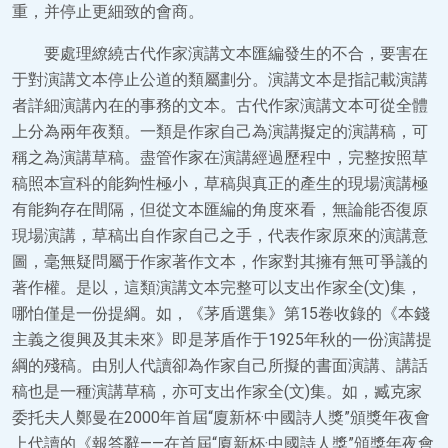
重，并停止更細致的會商。
要處理繚繞古代作家演講文本匯編發生的不合，要害在
于對演講文本停止公道的類屬劃分。演講文本是指記載演講
者詳細演講內在的事務的文本。古代作家演講文本可從全體
上分為兩年夜類。一類是作家自己為演講擬定的演講稿，可
稱之為演講草稿。盡管作家在演講經過歷程中，完整按照草
稿照本宣科的能夠性極小，草稿與真正的產生的現場演講極
有能夠存在間隔，但從文本匯編的角度來看，無論能否復原
現場演講，草稿出自作家自己之手，代表作家原來的演講意
圖，毫無疑問屬于作家著作文本，作家對其擁有無可爭議的
著作權。是以，這類演講文本完整可以支出作家全(文)集，
哪怕僅是一份提綱。如，《茅盾選集》第15卷收錄的《本錢
主義之復興及其未來》即是茅盾作于1925年秋的一份演講提
綱的殘稿。由別人代讀卻為作家自己所擬的書面演講、講話
稿也是一種演講草稿，亦可支出作家全(文)集。如，臧克家
委托夫人鄭曼在2000年首屆“廈新杯·中國詩人獎”頒獎年夜會
上代讀的《報答辭——在首屆“廈新杯·中國詩人獎”頒獎年夜會