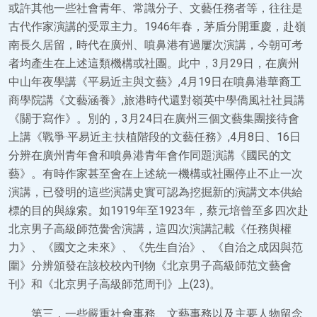
或許其他一些社會青年、常識分子、文藝任務者等，往往是
古代作家演講的受眾主力。1946年春，茅盾分開重慶，赴嶺
南長久居留，時代在廣州、噴鼻港有過屢次演講，今朝可考
者均產生在上述這類機構或社團。此中，3月29日，在廣州
中山年夜學講《平易近主與文藝》,4月19日在噴鼻港華裔工
商學院講《文藝涵養》,旅港時代還對嶺英中學僑風社社員講
《關于寫作》。別的，3月24日在廣州三個文藝集團接待會
上講《戰爭·平易近主·扶植階段的文藝任務》,4月8日、16日
分辨在廣州青年會和噴鼻港青年會作同題演講《國民的文
藝》。有時作家甚至會在上述統一機構或社團停止不止一次
演講，已發明的這些演講史實可認為挖掘新的演講文本供給
標的目的與線索。如1919年至1923年，蔡元培曾至多四次赴
北京男子高級師范黌舍演講，這四次演講記載《任務與權
力》、《國文之未來》、《先生自治》、《自治之成因與范
圍》分辨頒發在該校校內刊物《北京男子高級師范文藝會
刊》和《北京男子高級師范周刊》上(23)。
第三，一些嚴重社會事務、文藝事務以及主要人物留念