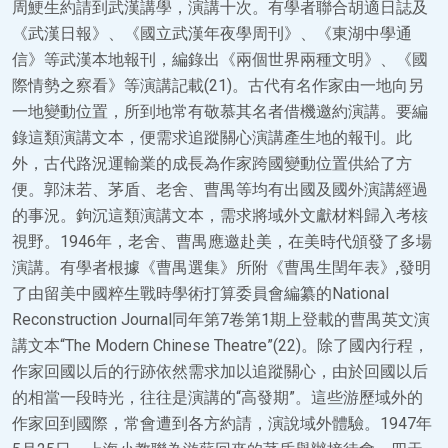
周鯁生約請到武漢講學，演講十次。有學者聯合胡適日誌及
《武漢日報》、《國立武漢年夜學周刊》、《東湖中學通
信》等武漢本地報刊，編錄出《兩個世界兩種文明》、《國
際情勢之察看》等演講記載(21)。古代有名作家由一地向另
一地變動位置，所到地常有敬慕其名者借機邀約演講。要編
錄這類演講文本，便需求追蹤關心演講產生地的報刊。此
外，古代路況運輸業的成長為作家跨國變動位置供給了方
便。郭沫若、茅盾、老舍、曹禺等均有出國及國外演講經過
的事況。鉤沉這類演講文本，需求將域外文獻材料歸入考核
視野。1946年，老舍、曹禺應邀赴美，在美時代頒發了多場
演講。有學者根據《曹禺選集》所附《曹禺生閏年表》,發明
了由留美中國粹生戰時學術打算委員會編纂的National
Reconstruction Journal同年第7卷第1期上登載的曹禺英文演
講文本“The Modern Chinese Theatre”(22)。除了國內行程，
作家回國以后的行跡依然需求加以追蹤關心，由於回國以后
的相當一段時光，往往是演講的“高發期”。這些游歷域外的
作家回到國際，常會遭到各方約請，演說域外體驗。1947年