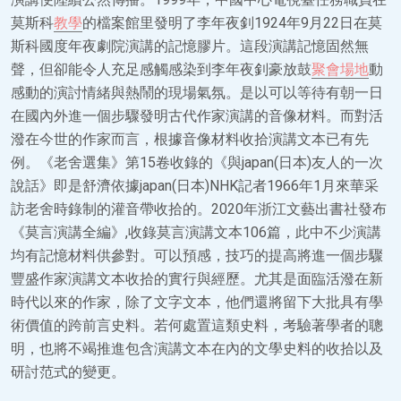
莫斯科
教學
的檔案館里發明了李年夜釗1924年9月22日在莫
斯科國度年夜劇院演講的記憶膠片。這段演講記憶固然無
聲，但卻能令人充足感觸感染到李年夜釗豪放鼓
聚會場地
動
感動的演討情緒與熱鬧的現場氣氛。是以可以等待有朝一日
在國內外進一個步驟發明古代作家演講的音像材料。而對活
潑在今世的作家而言，根據音像材料收拾演講文本已有先
例。《老舍選集》第15卷收錄的《與japan(日本)友人的一次
說話》即是舒濟依據japan(日本)NHK記者1966年1月來華采
訪老舍時錄制的灌音帶收拾的。2020年浙江文藝出書社發布
《莫言演講全編》,收錄莫言演講文本106篇，此中不少演講
均有記憶材料供參對。可以預感，技巧的提高將進一個步驟
豐盛作家演講文本收拾的實行與經歷。尤其是面臨活潑在新
時代以來的作家，除了文字文本，他們還將留下大批具有學
術價值的跨前言史料。若何處置這類史料，考驗著學者的聰
明，也將不竭推進包含演講文本在內的文學史料的收拾以及
研討范式的變更。