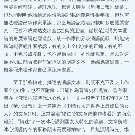
明能否經郁達夫審訂承認，郁達夫時為《星洲日報》編纂，
也只能闡明他讀到這兩份演講記載的能夠性很年夜。但只需
無法確證已經作家承認，那么無論記載者記載時多麼嚴厲當
真，照舊不成貿然支出全(文)集的正編。從規范演講文本匯
編的角度來講也應這般，統一作家的分歧演講記載，均無法
確知能否經作家承認，有的支出全(文)集的正編，有的不
收，不免形成凌亂，也不易構成同一的匯編規定。是以對這
類不明白能否取得作家承認的演講文本，匯編應該從嚴，一
概參照未獲作家自己承認來處置。
至于那些轉述、摘述的演講文本，則既不克不及支出作
家全(文)集，也不宜附錄，只能作為普通史料處置。曾有學
者在《淺談抗戰時代冰心佚文》一文中稽考了1947年7月13
日《華北日報》上一篇題為《中國女人是世界上最優良的女
人》的文章(18)。這篇簽名“緒仁”的文章依據作者看到的南京
報紙，“轉述”了一次冰心講列國女人特色的演講。文章所載
冰心演講內在的事務顛末高度歸納綜合，且無演講時光、場