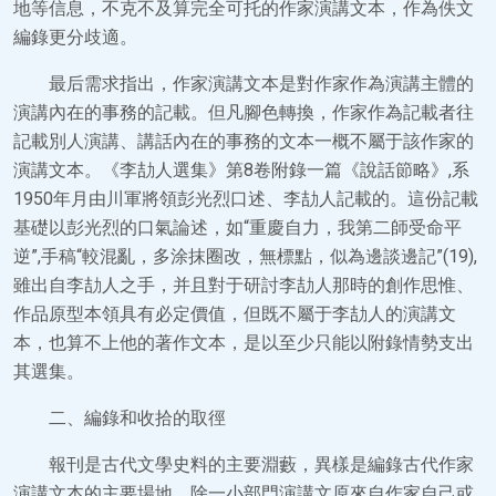
地等信息，不克不及算完全可托的作家演講文本，作為佚文
編錄更分歧適。
最后需求指出，作家演講文本是對作家作為演講主體的
演講內在的事務的記載。但凡腳色轉換，作家作為記載者往
記載別人演講、講話內在的事務的文本一概不屬于該作家的
演講文本。《李劼人選集》第8卷附錄一篇《說話節略》,系
1950年月由川軍將領彭光烈口述、李劼人記載的。這份記載
基礎以彭光烈的口氣論述，如“重慶自力，我第二師受命平
逆”,手稿“較混亂，多涂抹圈改，無標點，似為邊談邊記”(19),
雖出自李劼人之手，并且對于研討李劼人那時的創作思惟、
作品原型本領具有必定價值，但既不屬于李劼人的演講文
本，也算不上他的著作文本，是以至少只能以附錄情勢支出
其選集。
二、編錄和收拾的取徑
報刊是古代文學史料的主要淵藪，異樣是編錄古代作家
演講文本的主要場地。除一小部門演講文原來自作家自己或