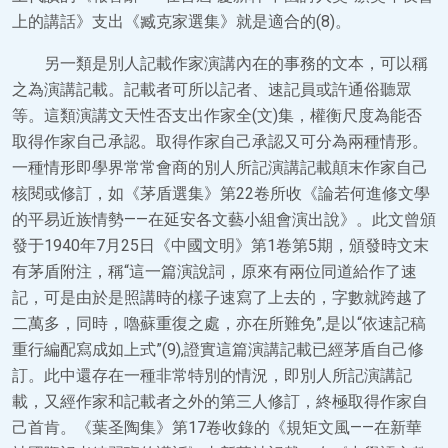
上的講話》支出《臧克家選集》就是適合的(8)。
另一類是別人記載作家演講內在的事務的文本，可以稱
之為演講記載。記載者可所以記者、速記員或許通俗聽眾
等。這類演講文天性否支出作家全(文)集，權衡尺度為能否
取得作家自己承認。取得作家自己承認又可分為兩種情形。
一種情形即學界常常會商的別人所記演講記載顛末作家自己
核閱或修訂，如《茅盾選集》第22卷所收《論若何進修文學
的平易近族情勢——在延安各文藝小組會演出說》。此文曾頒
發于1940年7月25日《中國文明》第1卷第5期，頒發時文末
有茅盾附注，稱“這一篇演說詞，原來有兩位同道給作了速
記，可是由於是照講時的樣子速寫了上去的，字數就跨越了
二萬多，同時，嚕蘇重復之處，亦在所難免”,是以“依速記稿
重行編配寫成如上式”(9),證實這篇演講記載已經茅盾自己修
訂。此中還存在一種非常特別的情況，即別人所記演講記
載，又經作家和記載者之外的第三人修訂，終極取得作家自
己首肯。《葉圣陶集》第17卷收錄的《規矩文風——在新華