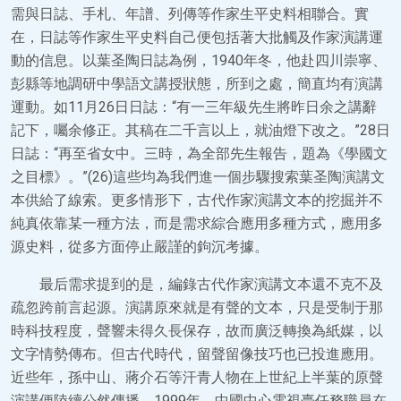
需與日誌、手札、年譜、列傳等作家生平史料相聯合。實
在，日誌等作家生平史料自己便包括著大批觸及作家演講運
動的信息。以葉圣陶日誌為例，1940年冬，他赴四川崇寧、
彭縣等地調研中學語文講授狀態，所到之處，簡直均有演講
運動。如11月26日日誌：“有一三年級先生將昨日余之講辭
記下，囑余修正。其稿在二千言以上，就油燈下改之。”28日
日誌：“再至省女中。三時，為全部先生報告，題為《學國文
之目標》。”(26)這些均為我們進一個步驟搜索葉圣陶演講文
本供給了線索。更多情形下，古代作家演講文本的挖掘并不
純真依靠某一種方法，而是需求綜合應用多種方式，應用多
源史料，從多方面停止嚴謹的鉤沉考據。
最后需求提到的是，編錄古代作家演講文本還不克不及
疏忽跨前言起源。演講原來就是有聲的文本，只是受制于那
時科技程度，聲響未得久長保存，故而廣泛轉換為紙媒，以
文字情勢傳布。但古代時代，留聲留像技巧也已投進應用。
近些年，孫中山、蔣介石等汗青人物在上世紀上半葉的原聲
演講便陸續公然傳播。1999年，中國中心電視臺任務職員在