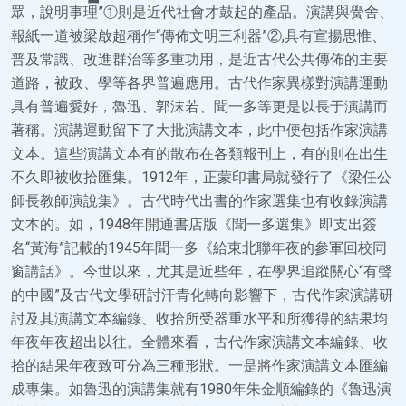
眾，說明事理”①則是近代社會才鼓起的產品。演講與黌舍、
報紙一道被梁啟超稱作“傳佈文明三利器”②,具有宣揚思惟、
普及常識、改進群治等多重功用，是近古代公共傳佈的主要
道路，被政、學等各界普遍應用。古代作家異樣對演講運動
具有普遍愛好，魯迅、郭沫若、聞一多等更是以長于演講而
著稱。演講運動留下了大批演講文本，此中便包括作家演講
文本。這些演講文本有的散布在各類報刊上，有的則在出生
不久即被收拾匯集。1912年，正蒙印書局就發行了《梁任公
師長教師演說集》。古代時代出書的作家選集也有收錄演講
文本的。如，1948年開通書店版《聞一多選集》即支出簽
名“黃海”記載的1945年聞一多《給東北聯年夜的參軍回校同
窗講話》。今世以來，尤其是近些年，在學界追蹤關心“有聲
的中國”及古代文學研討汗青化轉向影響下，古代作家演講研
討及其演講文本編錄、收拾所受器重水平和所獲得的結果均
年夜年夜超出以往。全體來看，古代作家演講文本編錄、收
拾的結果年夜致可分為三種形狀。一是將作家演講文本匯編
成專集。如魯迅的演講集就有1980年朱金順編錄的《魯迅演