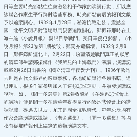
日等主要時光節點往往會激發相干作家的演講行動，所以應
該聯合作家生平行跡對這些事務、時光節點前后的報刊文獻
予以追蹤關心。1932年1月28日，淞滬抗戰迸發，震撼全
國，北平文明界對這場戰鬥親密追蹤關心。鄭振鐸那時在上
海主編《小說月報》,親眼目擊戰鬥。受日軍侵犯影響，《小
說月報》第23卷第1期被毀，鄭寓亦遭損壞。1932年2月8
日，鄭振鐸離滬北上。2月22日，盼望清楚戰鬥真正的狀態
的清華師生請鄭振鐸作《我所見的上海戰鬥》演講，演講記
載載2月26日出書的《國立清華年夜黌舍刊》。1936年魯迅
去世是古代文藝界的嚴重事務，各地紛紜舉行各類弔唁、追
思運動，很多作家餐與加入了這類悲悼運動，并頒發演講或
說話。如，《聞一多選集》第2卷收錄的《在魯迅悲悼會上
的講話》便是聞一多在清華年夜學舉行的魯迅悲悼會上的講
話記載。魯迅去世后，尤其是周全抗戰時代，每年忌辰均有
作家會議演講或說話，《老舍選集》、《聞一多選集》等均
收有從那時報刊上編錄的這類演講文本。