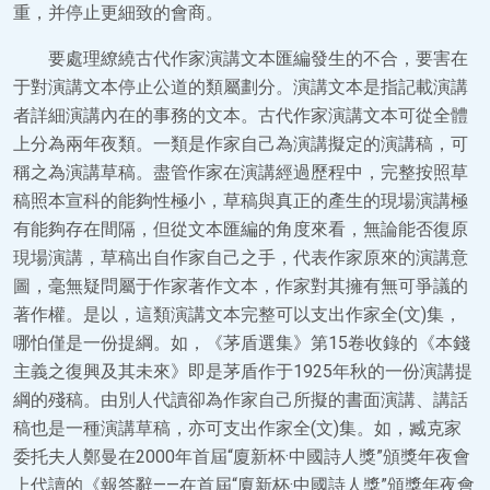
重，并停止更細致的會商。
要處理繚繞古代作家演講文本匯編發生的不合，要害在
于對演講文本停止公道的類屬劃分。演講文本是指記載演講
者詳細演講內在的事務的文本。古代作家演講文本可從全體
上分為兩年夜類。一類是作家自己為演講擬定的演講稿，可
稱之為演講草稿。盡管作家在演講經過歷程中，完整按照草
稿照本宣科的能夠性極小，草稿與真正的產生的現場演講極
有能夠存在間隔，但從文本匯編的角度來看，無論能否復原
現場演講，草稿出自作家自己之手，代表作家原來的演講意
圖，毫無疑問屬于作家著作文本，作家對其擁有無可爭議的
著作權。是以，這類演講文本完整可以支出作家全(文)集，
哪怕僅是一份提綱。如，《茅盾選集》第15卷收錄的《本錢
主義之復興及其未來》即是茅盾作于1925年秋的一份演講提
綱的殘稿。由別人代讀卻為作家自己所擬的書面演講、講話
稿也是一種演講草稿，亦可支出作家全(文)集。如，臧克家
委托夫人鄭曼在2000年首屆“廈新杯·中國詩人獎”頒獎年夜會
上代讀的《報答辭——在首屆“廈新杯·中國詩人獎”頒獎年夜會