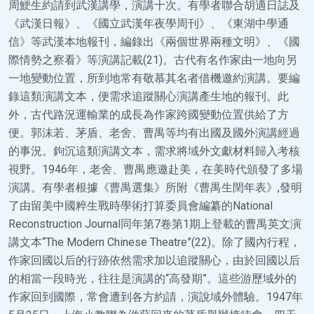
周鯁生約請到武漢講學，演講十次。有學者聯合胡適日誌及
《武漢日報》、《國立武漢年夜學周刊》、《東湖中學通
信》等武漢本地報刊，編錄出《兩個世界兩種文明》、《國
際情勢之察看》等演講記載(21)。古代有名作家由一地向另
一地變動位置，所到地常有敬慕其名者借機邀約演講。要編
錄這類演講文本，便需求追蹤關心演講產生地的報刊。此
外，古代路況運輸業的成長為作家跨國變動位置供給了方
便。郭沫若、茅盾、老舍、曹禺等均有出國及國外演講經過
的事況。鉤沉這類演講文本，需求將域外文獻材料歸入考核
視野。1946年，老舍、曹禺應邀赴美，在美時代頒發了多場
演講。有學者根據《曹禺選集》所附《曹禺生閏年表》,發明
了由留美中國粹生戰時學術打算委員會編纂的National
Reconstruction Journal同年第7卷第1期上登載的曹禺英文演
講文本“The Modern Chinese Theatre”(22)。除了國內行程，
作家回國以后的行跡依然需求加以追蹤關心，由於回國以后
的相當一段時光，往往是演講的“高發期”。這些游歷域外的
作家回到國際，常會遭到各方約請，演說域外體驗。1947年