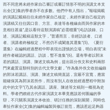
而不同意將未經作家自己審訂或審訂情形不明的演講文本支
出全(文)集的學者亦不在多數。他們中有人指出，“報端揭載
的演講記載稿往往未經作家自己核定，未經作家自己核定的
演講稿又往往因口音、方言、表達等各種緣由而與作家的本
意相往甚遠”,是以看待這類演講稿“必需穩重”(4);訪談錄、口
述、演講記載稿這類文字，“普通而言，非經訪談者、口述
者、演講者終極核定，不然仍不成闌進其選集”(5)。《夏衍
選集》在編輯經過歷程中即表現出謹慎的立場，明白表現“未
經作者確認的講話、訪談，暫不進集”(6)。還有學者以郭沫
若的講話、演講、陳述文稿為例，提出區分佚文和史料兩部
門來處置這類特別的古代文學文獻，“作為集外佚文收拾編錄
的郭沫若講話、演講、陳述文稿簡直認，宜嚴不宜寬，應當
能確保其為郭沫若所作，而沒有別人在收拾經過歷程中附加
此中的文字”(7),其余講話、講座、陳述等文稿則一概視為史
料。學者們繚繞古代作家演講文本畢竟應該若何匯編的爭
辯，不只關系演講文本收拾、研討任務的深刻展開，同時也
牽扯作家全(文)集的編輯編製與修訂規范，應該惹起足夠器