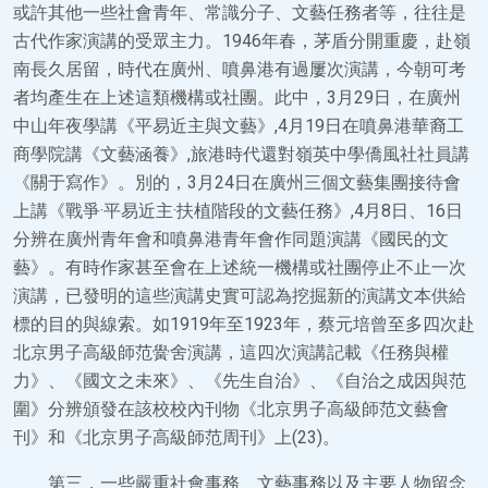
或許其他一些社會青年、常識分子、文藝任務者等，往往是
古代作家演講的受眾主力。1946年春，茅盾分開重慶，赴嶺
南長久居留，時代在廣州、噴鼻港有過屢次演講，今朝可考
者均產生在上述這類機構或社團。此中，3月29日，在廣州
中山年夜學講《平易近主與文藝》,4月19日在噴鼻港華裔工
商學院講《文藝涵養》,旅港時代還對嶺英中學僑風社社員講
《關于寫作》。別的，3月24日在廣州三個文藝集團接待會
上講《戰爭·平易近主·扶植階段的文藝任務》,4月8日、16日
分辨在廣州青年會和噴鼻港青年會作同題演講《國民的文
藝》。有時作家甚至會在上述統一機構或社團停止不止一次
演講，已發明的這些演講史實可認為挖掘新的演講文本供給
標的目的與線索。如1919年至1923年，蔡元培曾至多四次赴
北京男子高級師范黌舍演講，這四次演講記載《任務與權
力》、《國文之未來》、《先生自治》、《自治之成因與范
圍》分辨頒發在該校校內刊物《北京男子高級師范文藝會
刊》和《北京男子高級師范周刊》上(23)。
第三，一些嚴重社會事務、文藝事務以及主要人物留念