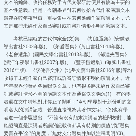
文本的編錄、收拾任務對于古代文學研討便具有較為主要的
基本性意義。但是，今朝學界對若何收拾古代作家演講文本
還存在較年夜爭辯，重要集中在若何匯編作家演講文本，尤
其是那些未經作家自己審訂或許審訂情形不明的演講文本。
考核已編就的古代作家全(文)集，《胡適選集》(安徽教
導出書社2003年版)、《茅盾選集》(黃山書社2014年版)、
《老舍選集》(國民文學出書社2013年版)、《郁達夫選集》
(浙江年夜學出書社2007年版)、《豐子愷選集》(海豚出書社
2016年版)、《李健吾文集》(北岳文藝出書社2016年版)等均
收錄了未經作家自己審訂或許審訂情形不明的演講文本。近
些年學界頒發的各類輯佚文章，也有很多將未經作家自己審
訂或審訂情形不明的演講文本作為通俗佚文鉤沉(1)。有的學
者還在文中特地對此停止了闡明：“今朝學界對于新發明的文
明名人的演講記載，普通直接視為其著作文字。”(2)也有學
者進一個步驟提出，“不論有沒有顛末演講者的檢閱校對，能
確認簡直是演講者所講的記載稿都具有特別的價值”,從“選集
要害在乎‘全’”的角度，“無妨支出選集并加以注釋闡明”(3)。