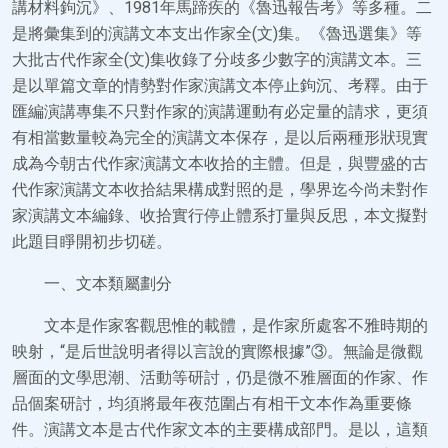
講材料鉤沉》、1981年馬蹄疾的《魯迅報告考》等多種。二
是將彙集到的演講文本支出作家全(文)集。《魯迅選集》等
大批古代作家全(文)集收錄了分歧多少數字的演講文本。三
是以單篇文章的情勢對作家演講文本停止鉤沉、考釋。由于
匯編演講專集不只對作家的演講運動有必定量的請求，更須
有相當數量較為完全的演講文本保存，是以后兩種形狀現實
成為今朝古代作家演講文本收拾的主體。但是，與豐盛的古
代作家演講文本收拾結果構成對照的是，學界迄今尚未對作
家演講文本編錄、收拾實行停止體系打量與反思，本文擬對
此題目睜開初步切磋。
一、文本類屬劃分
文本是作家客觀思惟的載體，是作家所處客不雅時期的
映射，“是后世說明者得以言說的實際根據”③。無論是微觀
層面的文學思潮、活動等研討，仍是微不雅層面的作家、作
品個案研討，均須將最年夜范圍占有相干文本作為重要條
件。演講文本是古代作家文本的主要構成部門。是以，這類