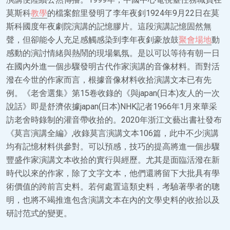
莫斯科
教學
的檔案館里發明了李年夜釗1924年9月22日在莫
斯科國度年夜劇院演講的記憶膠片。這段演講記憶固然無
聲，但卻能令人充足感觸感染到李年夜釗豪放鼓
聚會場地
動
感動的演討情緒與熱鬧的現場氣氛。是以可以等待有朝一日
在國內外進一個步驟發明古代作家演講的音像材料。而對活
潑在今世的作家而言，根據音像材料收拾演講文本已有先
例。《老舍選集》第15卷收錄的《與japan(日本)友人的一次
說話》即是舒濟依據japan(日本)NHK記者1966年1月來華采
訪老舍時錄制的灌音帶收拾的。2020年浙江文藝出書社發布
《莫言演講全編》,收錄莫言演講文本106篇，此中不少演講
均有記憶材料供參對。可以預感，技巧的提高將進一個步驟
豐盛作家演講文本收拾的實行與經歷。尤其是面臨活潑在新
時代以來的作家，除了文字文本，他們還將留下大批具有學
術價值的跨前言史料。若何處置這類史料，考驗著學者的聰
明，也將不竭推進包含演講文本在內的文學史料的收拾以及
研討范式的變更。