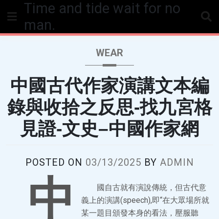
Time and tide wait for no
Skip
to
man.
content
WEAR
中國古代作家演講文本編
錄與收拾之反思-找九宮格
見證-文史–中國作家網
POSTED ON
03/13/2025
BY
ADMIN
中
國自古就有演說傳統，但古代意
義上的演講(speech),即“在大眾場所就
某一題目頒發本身的看法，壓服聽