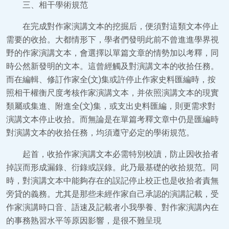
三、相干學術規范
在完成對作家演講文本的挖掘后，便須對這類文本停止
需要的收拾。大都情形下，學者們發明此前不曾進進學界視
野的作家演講文本，會選擇以單篇文章的情勢加以考釋，同
時公然新發明的文本。這曾經觸及對演講文本的收拾任務。
而在編輯、修訂作家全(文)集或許停止作家史料匯編時，按
照相干權衡尺度考核作家演講文本，并依照演講文本的現實
類屬或集進、附進全(文)集，或支出史料匯編，則更需求對
演講文本停止收拾。而無論是在單篇考釋文章中仍是匯編時
對演講文本的收拾任務，均須遵守必定的學術規范。
起首，收拾作家演講文本必需特別校讀，防止因收拾者
掉誤而形成漏錄、衍錄或誤錄。此乃最基礎的收拾規范。同
時，對演講文本中能夠存在的誤記停止校正也是收拾者責無
旁貸的義務。尤其是那些未經作家自己承認的演講記載，受
作家演講時口音、語速及記載者小我學養、對作家演講內在
的事務熟習水平等原因影響，是很不難呈現