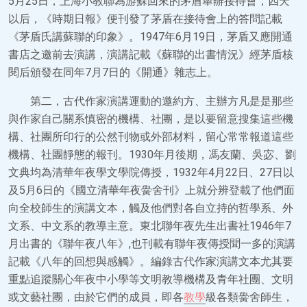
5月25日，上海小教聯為游蘇回來的茅盾舉辦接待會，四天
以后，《時期日報》便刊發了茅盾在接待會上的答問記載
《茅盾氏講蘇聯的印象》。1947年6月19日，茅盾又應開通
書店之邀前去演講，演講記載《蘇聯的出書情況》經茅盾核
閱后頒發在同年7月7日的《開通》雜志上。
第二，古代作家演講運動的邀約方、主辦方凡是是那些
與作家自己關系慎密的機構、社團，是以要留意搜集這些機
構、社團所印行的公然刊物或外部材料，留心常常報道這些
機構、社團靜態的報刊。1930年月後期，馮友蘭、吳宓、劉
文典均為清華年夜學文學院傳授，1932年4月22日、27日以
及5月6日的《國立清華年夜黌舍刊》上就分辨登載了他們面
向全校師生的演講文本，觸及他們對各自立持的哲學系、外
文系、中文系的教導主意。東北聯年夜先生出書社1946年7
月出書的《聯年夜八年》,也刊載有聯年夜傳授聞一多的演講
記載《八年的回想與感觸》。編錄古代作家演講文本尤其要
重點追蹤關心年夜中小學等文明教導機構及青年社團、文明
或文藝社團，由於它們的成員，即各
教學
級各類黌舍師生，