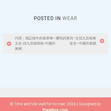
POSTED IN
WEAR
P
代明：我記憶中的葛翠琳–
哪吒的寶貝–文找九宮格教
文史-找九宮格時租-中國作
室史–中國作家網
o
家網
s
t
n
a
v
i
g
© Time and tide wait for no man. 2026
|
Designed by
a
PixaHive.com
.