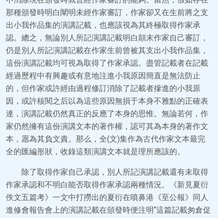
那種頒發時明白闡明未經作家審訂，作家卻又在生前將之支
出小我作品集的演講記載，也應該視為其終極取得作家承
認。總之，無論別人所記演講記載明白顛末作家自己審訂，
仍是別人所記演講記載在作家生前曾被其支出小我作品集，
這份演講記載均可視為取得了作家承認。盡管記載者在記載
經過歷程中有興趣或有意地注進小我原因簡直是無法防止
的，但作家或許經由過程修訂消除了記載者摻進的小我原
因，或許核閱之后以為這些原因無損于本身不雅點的正確表
達，演講記載仍然真正的反應了本身的思惟。無論若何，作
家仍然擁有這份演講文本的著作權，認可其為本身的著作文
本，愿為其負文責。那么，全(文)集作為古代作家文本最完
全的匯編形狀，收錄這類演講文本就是理所應該的。
除了取得作家自己承認，別人所記演講記載還有未取得
作家承認和不明白能否取得作家承認兩種情況。《新見夏衍
佚文五篇考》一文中打撈出的夏衍在噴鼻港《至公報》同人
進修會報告會上的演講記載在頒發時便注明“這篇記載匆倉促