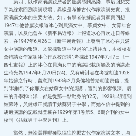
第四，以作家演講親歷者的聽講感觸感染、事后回想文
字為線索回溯演講現場，異樣是考據古代作家演講史實、搜
索演講文本的主要方法。如，有學者依據記者賀家寶回想
1947年他曾屢次報道冰心到貝滿女中、慕貞女中、女青年會
演講，以及他曾在《新平易近報》上報道冰心再次赴日等線
索，在1947年6月26日《新平易近報》上發明了冰心在貝滿
女中演講的報道。又依據報道中說起的“上禮拜五，本校校友
會特請女作家謝冰心作返校演講”,考據出1947年7月7日《一
四七畫報》上的冰心在貝滿女中的演講記載所觸及的演講產
生時光為1947年6月20日(24)。又有研討者在考據胡適1928
年姑蘇之行時，留意到1943年2月吳健雄曾給胡適寫信，提
到“我聽到了你那次在姑蘇女中的演講，遭到的影響很深。后
來的升學和出洋，都是從那一點動身的”(25)。1928年胡適到
姑蘇時，吳健雄正就讀于姑蘇男子中學，而她在信中提到的
胡適演講的記載就登載在1929年第1卷第5、6期合刊的女中
校刊《姑蘇男子中學月刊》上。
當然，無論選擇哪種取徑往挖掘古代作家演講文本，均