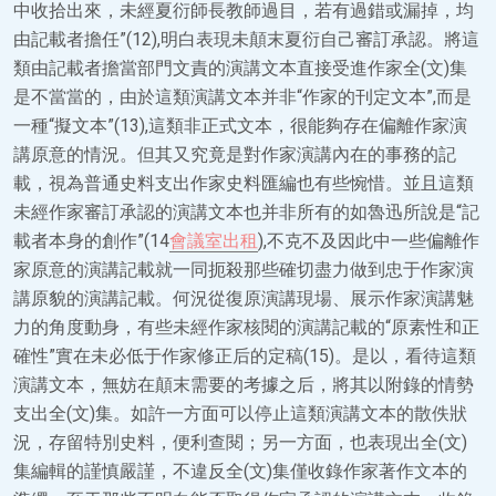
中收拾出來，未經夏衍師長教師過目，若有過錯或漏掉，均
由記載者擔任”(12),明白表現未顛末夏衍自己審訂承認。將這
類由記載者擔當部門文責的演講文本直接受進作家全(文)集
是不當當的，由於這類演講文本并非“作家的刊定文本”,而是
一種“擬文本”(13),這類非正式文本，很能夠存在偏離作家演
講原意的情況。但其又究竟是對作家演講內在的事務的記
載，視為普通史料支出作家史料匯編也有些惋惜。並且這類
未經作家審訂承認的演講文本也并非所有的如魯迅所說是“記
載者本身的創作”(14
會議室出租
),不克不及因此中一些偏離作
家原意的演講記載就一同扼殺那些確切盡力做到忠于作家演
講原貌的演講記載。何況從復原演講現場、展示作家演講魅
力的角度動身，有些未經作家核閱的演講記載的“原素性和正
確性”實在未必低于作家修正后的定稿(15)。是以，看待這類
演講文本，無妨在顛末需要的考據之后，將其以附錄的情勢
支出全(文)集。如許一方面可以停止這類演講文本的散佚狀
況，存留特別史料，便利查閱；另一方面，也表現出全(文)
集編輯的謹慎嚴謹，不違反全(文)集僅收錄作家著作文本的