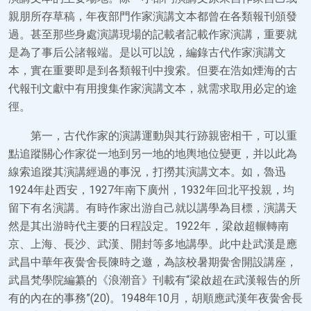
親朋所存草稿，年夜部門作家演講文本都曾在各類報刊頒發
過。甚至那些身處演講現場的記載者記載作家演講，重要就
是為了事后公諸報端。是以可以說，編錄古代作家演講文
本，實在重要即是到各類報刊中搜索。但要在浩如煙海的古
代報刊文獻中有用搜集作家演講文本，就需求取用必定的途
徑。
第一，古代作家的演講運動與其行跡親密相干，可以重
點追蹤關心作家從一地到另一地的地輿地位變更，并以此為
線索追蹤其演講經過的事況，打撈其演講文本。如，魯迅
1924年赴西安，1927年南下廣州，1932年回北平投親，均
留下有名演講。有時作家出游自己就以講學為目標，演講天
然是其出游時代主要的日程設定。1922年，梁啟超輾轉南
京、上海、長沙、武漢、開封等多地講學。此中赴武漢是應
武昌中華年夜黌舍長陳時之邀，為該校暑期黌舍開設講座，
武昌梵學院編纂的《浪潮音》刊載有“梁啟超在武漢報告的所
有的內在的事務”(20)。1948年10月，胡順應武漢年夜黌舍長