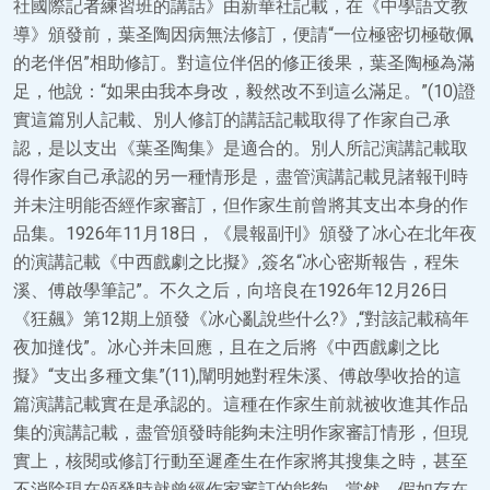
社國際記者練習班的講話》由新華社記載，在《中學語文教
導》頒發前，葉圣陶因病無法修訂，便請“一位極密切極敬佩
的老伴侶”相助修訂。對這位伴侶的修正後果，葉圣陶極為滿
足，他說：“如果由我本身改，毅然改不到這么滿足。”(10)證
實這篇別人記載、別人修訂的講話記載取得了作家自己承
認，是以支出《葉圣陶集》是適合的。別人所記演講記載取
得作家自己承認的另一種情形是，盡管演講記載見諸報刊時
并未注明能否經作家審訂，但作家生前曾將其支出本身的作
品集。1926年11月18日，《晨報副刊》頒發了冰心在北年夜
的演講記載《中西戲劇之比擬》,簽名“冰心密斯報告，程朱
溪、傅啟學筆記”。不久之后，向培良在1926年12月26日
《狂飆》第12期上頒發《冰心亂說些什么?》,“對該記載稿年
夜加撻伐”。冰心并未回應，且在之后將《中西戲劇之比
擬》“支出多種文集”(11),闡明她對程朱溪、傅啟學收拾的這
篇演講記載實在是承認的。這種在作家生前就被收進其作品
集的演講記載，盡管頒發時能夠未注明作家審訂情形，但現
實上，核閱或修訂行動至遲產生在作家將其搜集之時，甚至
不消除現在頒發時就曾經作家審訂的能夠。當然，假如存在