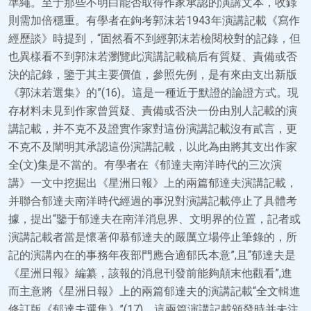
準繩。至于那些不明白能否取得作家承認的演講文本，收錄
則需加倍穩重。有學者在鉤考郭沫若1943年演講記載《寫作
經歷談》時提到，“固然看不到經郭沫若檢閱校對的記錄，但
也異樣看不到郭沫若瀏覽此演講記載稿后有質疑、責備或否
決的記錄，鑒于其主要價值，參照先例，是有來由支出新版
《郭沫若選集》的”(16)。這是一種近于默證的論證方式。現
存材料未見到作家曾質疑、責備或否決一份由別人記載的演
講記載，并不克不及證實作家對這份演講記載沒有貳言，更
不克不及闡明其承認這份演講記載，以此為由將其支出作家
全(文)集是不當的。有學者在《郁達夫南洋時代的三次演
講》一文中挖掘出《星洲日報》上的兩篇郁達夫演講記載，
并聯合郁達夫南洋時代經過的事況對演講記載停止了具體考
據，提出“鑒于郁達夫在南洋消息界、文明界的位置，記者或
演講記載者當是懷著仰慕郁達夫的嚴厲立場停止筆錄的，所
記的演講內在的事務年夜部門應合適郁氏本意”,且“郁達夫是
《星洲日報》編纂，該報的消息刊發前能夠顛末他觀看”,進
而主意將《星洲日報》上的兩篇郁達夫的演講記載“全文輯進
修訂版《郁達夫選集》”(17)。這兩篇演講記載頒發時并未注