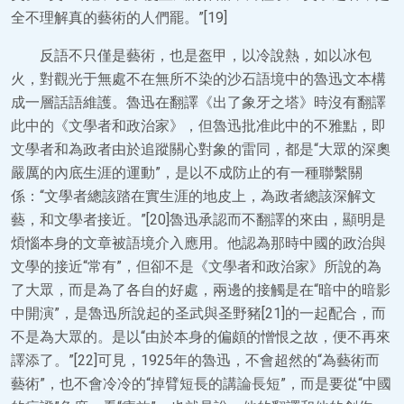
全不理解真的藝術的人們罷。”[19]
反語不只僅是藝術，也是盔甲，以冷說熱，如以冰包
火，對觀光于無處不在無所不染的沙石語境中的魯迅文本構
成一層話語維護。魯迅在翻譯《出了象牙之塔》時沒有翻譯
此中的《文學者和政治家》，但魯迅批准此中的不雅點，即
文學者和為政者由於追蹤關心對象的雷同，都是“大眾的深奧
嚴厲的內底生涯的運動”，是以不成防止的有一種聯繫關
係：“文學者總該踏在實生涯的地皮上，為政者總該深解文
藝，和文學者接近。”[20]魯迅承認而不翻譯的來由，顯明是
煩惱本身的文章被語境介入應用。他認為那時中國的政治與
文學的接近“常有”，但卻不是《文學者和政治家》所說的為
了大眾，而是為了各自的好處，兩邊的接觸是在“暗中的暗影
中開演”，是魯迅所說起的圣武與圣野豬[21]的一起配合，而
不是為大眾的。是以“由於本身的偏頗的憎恨之故，便不再來
譯添了。”[22]可見，1925年的魯迅，不會超然的“為藝術而
藝術”，也不會冷冷的“掉臂短長的講論長短”，而是要從“中國