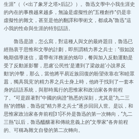
生涯”（《<出了象牙之塔>后記》）。魯迅文學中小我生涯史
的內在的事務越來越多，無論是虛擬性的“五種創作”仍是非
虛擬性的雜文，甚至是他的翻譯和學術文，都成為“魯迅”這
小我的性命與生涯的特別話語。
魯迅是誰，怎么寫，對這種人與文的最終題目，魯迅已
經熱衷于思惟和文學的計劃，即所謂精力界之兵士：“假如說
晚期倡導迷信，還帶有洋務派的烙印，餐與加入反動運動是
受了反動派影響，思慮‘公民性’是遭到了梁啟超‘小說界反
動’的沖擊，那么，當他將平易近族回復的盼望依靠在‘和睦眾
囂，獨具我見’的精力界之兵士身上時，他終于找到了一套本
身的話語系統，與那時風行的思惟家和政治家各奔前程
了。”可是跟著對“中國的病證”熟悉的深刻，尤其是“九二三
熱”的體驗，魯迅從“精力界之兵士”逐步回回人世。是以，和
思惟家政治家各奔前程[31]不外是魯迅的第一次轉向，“九二
三熱”以后，魯迅醞釀著和傳統意義上的“文學家”各奔前程
的、可稱為雜文自發的第二次轉向。