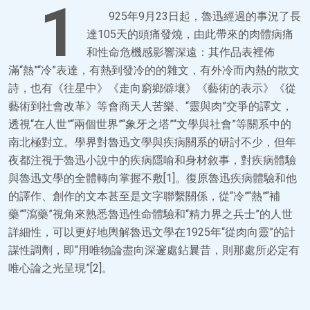
1
925年9月23日起，魯迅經過的事況了長
達105天的頭痛發燒，由此帶來的肉體病痛
和性命危機感影響深遠：其作品表裡佈
滿“熱”“冷”表達，有熱到發冷的的雜文，有外冷而內熱的散文
詩，也有《往星中》《走向窮鄉僻壤》《藝術的表示》《從
藝術到社會改革》等會商天人苦樂、“靈與肉”交爭的譯文，
透視“在人世”“兩個世界”“象牙之塔”“文學與社會”等關系中的
南北極對立。學界對魯迅文學與疾病關系的研討不少，但年
夜都注視于魯迅小說中的疾病隱喻和身材敘事，對疾病體驗
與魯迅文學的全體轉向掌握不敷[1]。復原魯迅疾病體驗和他
的譯作、創作的文本甚至是文字聯繫關係，從“冷”“熱”“補
藥”“瀉藥”視角來熟悉魯迅性命體驗和“精力界之兵士”的人世
詳細性，可以更好地輿解魯迅文學在1925年“從肉向靈”的計
謀性調劑，即“用唯物論盡向深邃處鉆曩昔，則那處所必定有
唯心論之光呈現”[2]。