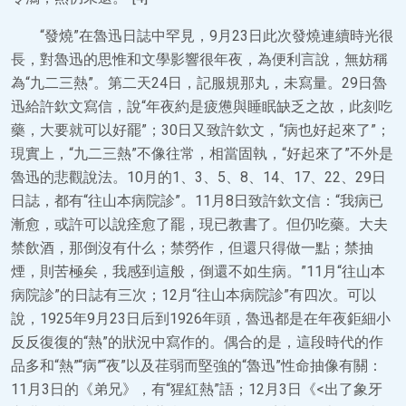
“發燒”在魯迅日誌中罕見，9月23日此次發燒連續時光很
長，對魯迅的思惟和文學影響很年夜，為便利言說，無妨稱
為“九二三熱”。第二天24日，記服規那丸，未寫量。29日魯
迅給許欽文寫信，說“年夜約是疲憊與睡眠缺乏之故，此刻吃
藥，大要就可以好罷”；30日又致許欽文，“病也好起來了”；
現實上，“九二三熱”不像往常，相當固執，“好起來了”不外是
魯迅的悲觀說法。10月的1、3、5、8、14、17、22、29日
日誌，都有“往山本病院診”。11月8日致許欽文信：“我病已
漸愈，或許可以說痊愈了罷，現已教書了。但仍吃藥。大夫
禁飲酒，那倒沒有什么；禁勞作，但還只得做一點；禁抽
煙，則苦極矣，我感到這般，倒還不如生病。”11月“往山本
病院診”的日誌有三次；12月“往山本病院診”有四次。可以
說，1925年9月23日后到1926年頭，魯迅都是在年夜鉅細小
反反復復的“熱”的狀況中寫作的。偶合的是，這段時代的作
品多和“熱”“病”“夜”以及荏弱而堅強的“魯迅”性命抽像有關：
11月3日的《弟兄》，有“猩紅熱”語；12月3日《<出了象牙