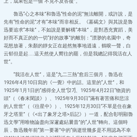
上，成果也是一個“不克不及答復”。
魯迅“心之本味”和魯迅“性命的泥”無法離開，或許說，是
先有“性命的泥”才有“本味”而非相反。《墓碣文》與其說是魯
迅要追求“本味”，不如說是要解構“本味”，是對憑充實蹈，美
好而不真正的的一切“好的故事”的離別：“漂渺的名園中，奇
花怒放著，朱顏的靜女正在超然無事地逍遠，鶴唳一聲，白
云郁但是起……這天然使人嚮往的罷，但是我總記得我活在人
世”。
“我活在人世”，這是“九二三熱”愈后三個月，魯迅在
1926年4月10日寫的《一覺》中的話。這里的“人世”，和
1925年1月1日的“感得全人世”[27]、1925年4月22日“物資的
頭”（《春末閑談》）、1925年9月30日“滿有著苦痛和悲涼
的人世世”（《往星中》）、1925年12月30日“不單是住在象
牙之塔里”（《<出了象牙之塔>后記》）一道，配合彰明顯魯
迅文學“用唯物論盡向深邃處鉆曩昔”的“人世”轉向。這個時
辰，魯迅幾年前“第一要著”中的“病逝世幾多是不用認為不幸