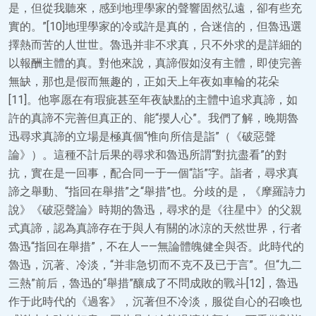
是，但從我聽來，感到地理學家的聲響固然弘遠，卻有些充
實的。”[10]地理學家的冷或許是真的，合迷信的，但魯迅選
擇熱而苦的人世世。魯迅并非不求真，只不外求的是詳細的
以報酬主體的真。對他來說，真諦假如沒有主體，即使完善
無缺，那也是假而無趣的，正如天上年夜如車輪的花朵
[11]。他寧愿在有瑕疵甚至年夜缺點的主體中追求真諦，如
許的真諦不完善但真正的、能“攖人心”。我們了解，晚期魯
迅尋求真諦的立場是極真個“惟向所信是詣”（《破惡聲
論》）。這種不計后果的尋求和魯迅所謂“對抗盡看”的對
抗，實在是一回事，配合同一于一個“詣”字。詣者，尋求真
諦之舉動、“指回在舉措”之“舉措”也。分歧的是，《摩羅詩力
說》《破惡聲論》時期的魯迅，尋求的是《往星中》的父親
式真諦，認為真諦存在于與人有關的冰涼的天然世界，行者
魯迅“指回在舉措”，不在人——無論體魄健全與否。此時代的
魯迅，沉著、冷淡，“并非急切而不克不及已于言”。但“九二
三熱”前后，魯迅的“舉措”釀成了不問成敗的戰斗[12]，魯迅
作于此時代的《過客》，沉著但不冷淡，服從自心的召喚也