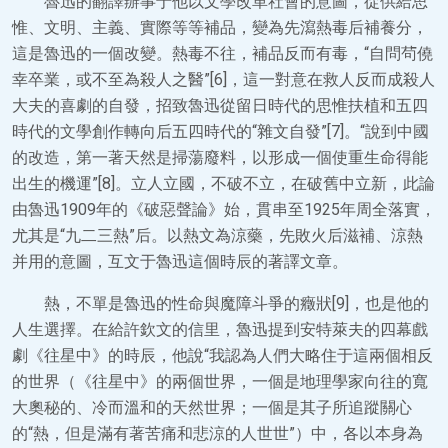
魯迅的翻譯辦事于他以文學改革社會的意圖，從供給思
惟、文明、主義、實際等等補品，變為先瀉熱毒后補養分，
這是魯迅的一個改變。熱毒不往，補品反而有毒，“自問茍僥
幸卒業，或不至為殺人之醫”[6]，這一對意在救人反而成殺人
大夫的喜劇的自發，招致魯迅從留日時代的思惟扶植和五四
時代的文學創作轉向后五四時代的“雜文自發”[7]。“說到中國
的改造，第一著天然是掃蕩廢料，以形成一個使重生命得能
出生的機運”[8]。立人立國，不破不立，在破舊中立新，此論
由魯迅1909年的《破惡聲論》始，貫串至1925年周全落實，
尤其是“九二三熱”后。以熱文為涼藥，先敗火后滋補、涼熱
并用的意圖，互文于魯迅這個時辰的著譯文章。
熱，不單是魯迅的性命與魔障斗爭的癥狀[9]，也是他的
人生選擇。在給許欽文的信里，魯迅提到安特萊夫的四幕戲
劇《往星中》的時辰，他說“我認為人們大略住于這兩個相反
的世界（《往星中》的兩個世界，一個是地理學家向往的寬
大奧秘的、冷而溫和的天然世界；一個是其子所追蹤關心
的“熱，但是滿有著苦痛和悲涼的人世世”）中，各以本身為