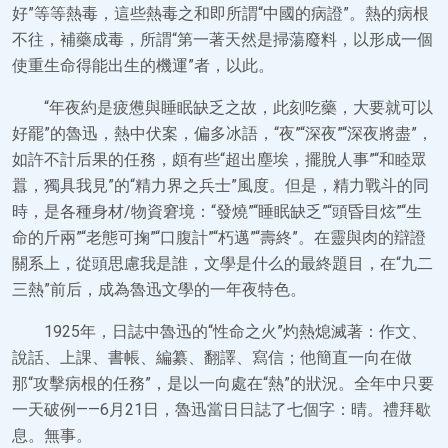
好”等等熱毒，這些熱毒之和即所謂“中國的病證”。熱的病根
不往，補藥成毒，所謂“第一著天然是掃蕩廢料，以形成一個
使重生命得能出生的機運”者，以此。
“年夜約是疲憊與睡眠缺乏之故，此刻吃藥，大要就可以
好罷”的魯迅，熱中伏案，偏多冰語，“夜”“深夜”“深夜將盡”，
如許不計后果的任務，頗有些“超出塵埃，擺脫人事”“和睦眾
囂，獨具我見”的“精力界之兵士”風度。但是，精力戰斗的同
時，是各種身材/物資窘境：“發燒”“睡眠缺乏”“頭昏目炫”“生
命的斤兩”“老態可掬”“口腹計”“朽邁”“壽終”。在靈與肉的辯證
關系上，從頭思慮我是誰，文學是什么的最終題目，在“九二
三熱”前后，成為魯迅文學的一年夜特色。
1925年，日誌中魯迅的“性命之火”灼熱熄滅著：作文、
說話、上課、書帳、編纂、翻譯、寫信；他簡直一向在做
那“攻擊病根的任務”，是以一向處在“熱”的狀況。全年中只要
一天破例——6月21日，魯迅當日日誌了七個字：晴。禮拜歇
息。無事。