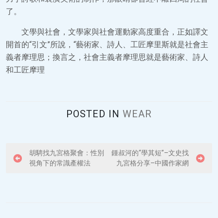
了。
文學與社會，文學家與社會運動家高度重合，正如譯文
開首的“引文”所說，“藝術家、詩人、工匠摩里斯就是社會主
義者摩理思；換言之，社會主義者摩理思就是藝術家、詩人
和工匠摩理
POSTED IN
WEAR
P
胡騁找九宮格聚會：性別
鍾叔河的“學其短”–文史找
視角下的常識產權法
九宮格分享–中國作家網
o
s
t
n