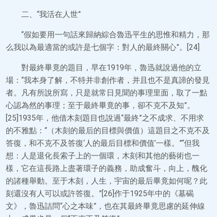
二、“我活在人世”
“假如要用一句話來歸納綜合魯迅平生的思惟和精力，那
么我以為最適當的或許是七個字：對人的最終關心”。[24]
對最終畢竟的題目，早在1919年，魯迅就說過他的立
場：“我本身了解，不特并非創作者，并且也不是真諦的發見
者。凡有所說所寫，只是就常日見聞的事理里面，取了一點
心認為然的事理；至于最終畢竟的事，卻不克不及知”。
[25]1935年，他借木刻題目也說過“最終”之不成求、不用求
的不雅點：“（木刻的最后的目標與價值）這題目之不克不及
答復，和不克不及答復‘人的最后目標和價值’一樣。”“但我
想：人是退化長索子上的一個環，木刻和其他的藝術也一
樣，它在這長路上盡著環子的義務，助成奮斗，向上，醜化
的諸種舉動。至于木刻，人生，宇宙的最后畢竟如何呢？此
刻還沒有人可以或許答復。”[26]作于1925年中的《墓碣
文》，魯迅詰問“心之本味”，也在其最終畢竟思慮的延伸線