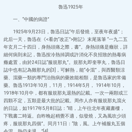
魯迅1925年
一、“中國的病證”
1925年9月23日，魯迅日誌“午后發燒，至夜年夜盛”；
此后一天，魯迅在《<看勿“改正”>附記》末尾落筆 “一九二五
年玄月二十四日，身熱頭痛之際，書”。身熱頭痛是癥狀，詳
細何病則未記，魯迅按冷熱掉調或許消化不良招致的熱毒病
癥處置，由於24日誌“服規那丸”。規那丸即奎寧丸，魯迅日
誌中也有記為雞那丸的[3]，可解熱，能“令瀉”，與西醫類涼
藥、瀉藥一類的專門治熱病的藥效能相類，是魯迅家的常備
藥。魯迅1913年10月，11月，1914年5月， 1914年10月，
1918年10月中，都有服規那丸退熱的記載。一次一兩顆或三
四顆不定，五顆是最大批的記載。周作人亦有服規那丸瀉火
的日誌，如1917年5月8日誌：“晴，上午往北年夜藏書樓，
下戰書二時返。自昨晚起稍覺不適，似發燒，又為風吹少頭
疼，服規那丸四個”。同月11日：“陰，風。上午補服丸五個
令瀉，熱仍未退。”[4]