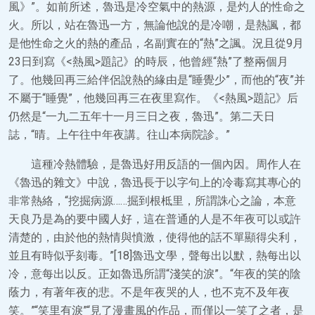
風》”。如前所述，魯迅是冷空氣中的熱源，是灼人的性命之
火。所以，站在魯迅一方，無論他說的是冷嘲，是熱諷，都
是他性命之火的熱的產品，名副實在的“熱”之諷。況且從9月
23日到寫《<熱風>題記》的時辰，他曾經“熱”了整兩個月
了。他幾回再三給伴侶說熱的緣由是“睡覺少”，而他的“夜”并
不屬于“睡覺”，他幾回再三在夜里寫作。《<熱風>題記》后
仍然是“一九二五年十一月三日之夜，魯迅”。第二天日
誌，“晴。上午往中年夜講。往山本病院診。”
這種冷熱體驗，是魯迅好用反語的一個內因。周作人在
《魯迅的雜文》中說，魯迅長于以字句上的冷毒寫其專心的
非常熱絡，“挖掘病源……掘到根柢里，所謂誅心之論，本意
天良乃是為的要中國人好，這在普通的人是不年夜可以或許
清楚的，由於他的熱情與憤激，使得他的話不單顯得尖利，
並且有時似乎刻毒。”[18]魯迅文學，聲每出以默，熱每出以
冷，意每出以反。正如魯迅所謂“淺笑的淚”。“年夜的笑的陰
蔭力，有著年夜的悲。不是年夜哭的人，也不克不及年夜
笑。”“笑里有淚”“見了漫畫風的作品，而僅以一笑了之者，是