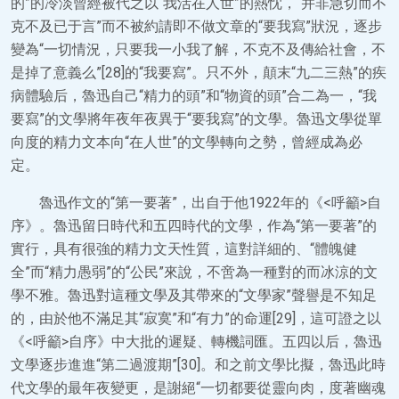
的”的冷淡曾經被代之以“我活在人世”的熱忱，“并非急切而不
克不及已于言”而不被約請即不做文章的“要我寫”狀況，逐步
變為“一切情況，只要我一小我了解，不克不及傳給社會，不
是掉了意義么”[28]的“我要寫”。只不外，顛末“九二三熱”的疾
病體驗后，魯迅自己“精力的頭”和“物資的頭”合二為一，“我
要寫”的文學將年夜年夜異于“要我寫”的文學。魯迅文學從單
向度的精力文本向“在人世”的文學轉向之勢，曾經成為必
定。
魯迅作文的“第一要著”，出自于他1922年的《<呼籲>自
序》。魯迅留日時代和五四時代的文學，作為“第一要著”的
實行，具有很強的精力文天性質，這對詳細的、“體魄健
全”而“精力愚弱”的“公民”來說，不啻為一種對的而冰涼的文
學不雅。魯迅對這種文學及其帶來的“文學家”聲譽是不知足
的，由於他不滿足其“寂寞”和“有力”的命運[29]，這可證之以
《<呼籲>自序》中大批的遲疑、轉機詞匯。五四以后，魯迅
文學逐步進進“第二過渡期”[30]。和之前文學比擬，魯迅此時
代文學的最年夜變更，是謝絕“一切都要從靈向肉，度著幽魂