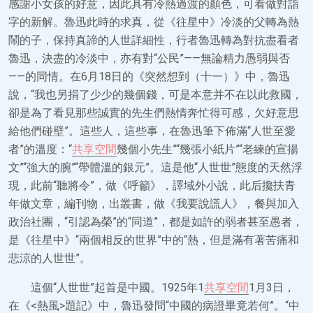
感謝小女孩的好意，因此具有冷熱過渡的顏色，可看做對詣
字的新解。魯迅此時的求真，從《往星中》冷淡的父轉為熱
鬧的子，保持真諦的人世詳細性，行者魯迅轉為對抗盡看者
魯迅，決盡的冷淡中，亦有對“公民”——無論精力愚弱與否
——的同情。在6月18日的《突然想到（十一）》中，魯迅
說，“我也另捐了少少的幾個錢，可是本意并不在以此救國，
卻是為了看見那些誠實的先生們熱情奔忙得可感，欠好意思
給他們碰壁”。這些人，這些事，在魯迅筆下佈滿“人世至愛
者”的溫度：“
共享空間
幾個小先生”“幾張小紙片”“老練的宣揚
文”“強大的腕”“帶體溫的銀元”。這是他“人世世”態度的天然浮
現，此前“聽將令”，做《呼籲》，譯域外小說，此后攙扶青
年做文章，編刊物，出叢書，做《我要說謊人》，餐與加入
政治社團，“引認為榮”的“同道”，都是如許的弱者甚至愚者，
是《往星中》“兩個相反的世界”中的“熱，但是滿有著苦痛和
悲涼的人世世”。
這個“人世世”起首是中國。1925年1
共享空間
1月3日，
在《<熱風>題記》中，魯迅發問“中國的病證畢竟若何”。“中