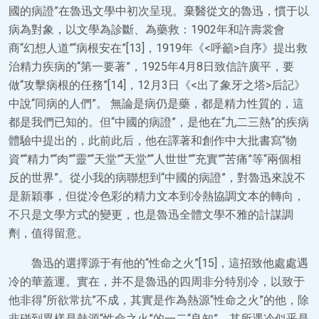
國的病證”在魯迅文學中初次呈現。棄醫從文的魯迅，慣于以
病為對象，以文學為診斷、為藥救：1902年和許壽裳會
商“幻想人道”“病根安在”[13]，1919年《<呼籲>自序》提出救
治精力疾病的“第一要著”，1925年4月8日致信許廣平，要
做“攻擊病根的任務”[14]，12月3日《<出了象牙之塔>后記》
中說“同病的人們”。 無論是病仍是藥，都是精力性質的，這
都是我們已知的。但“中國的病證”，是他在“九二三熱”的疾病
體驗中提出的，此前此后，他在譯著和創作中大批書寫“物
資”“精力”“肉”“靈”“天堂”“天堂”“人世世”“充實”“苦痛”等“兩個相
反的世界”。從小我的病聯想到“中國的病證”，對魯迅來說不
是新穎事，但從冷色彩的精力文本到冷熱協調文本的轉向，
不只是文學方式的變更，也是魯迅全體文學不雅的計謀調
劑，值得留意。
魯迅的選擇源于有他的“性命之火”[15]，這招致他處處遇
冷的華蓋運。實在，并不是魯迅的四周非分特別冷，以致于
他非得“所欲常抗”不成，其實是作為熱源“性命之火”的他，除
非碰到異樣是熱源“性命之火”的一二“良知”，其所遇冷似乎是