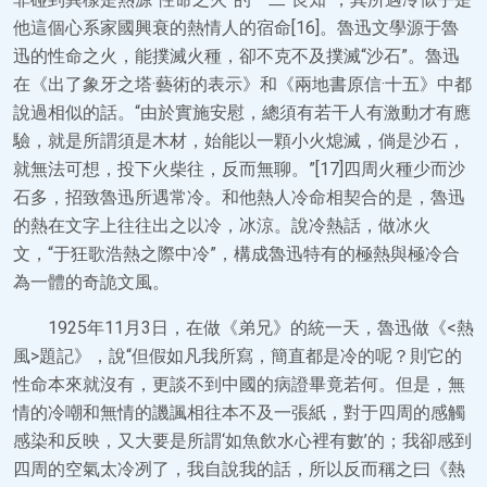
他這個心系家國興衰的熱情人的宿命[16]。魯迅文學源于魯
迅的性命之火，能撲滅火種，卻不克不及撲滅“沙石”。魯迅
在《出了象牙之塔·藝術的表示》和《兩地書原信·十五》中都
說過相似的話。“由於實施安慰，總須有若干人有激動才有應
驗，就是所謂須是木材，始能以一顆小火熄滅，倘是沙石，
就無法可想，投下火柴往，反而無聊。”[17]四周火種少而沙
石多，招致魯迅所遇常冷。和他熱人冷命相契合的是，魯迅
的熱在文字上往往出之以冷，冰涼。說冷熱話，做冰火
文，“于狂歌浩熱之際中冷”，構成魯迅特有的極熱與極冷合
為一體的奇詭文風。
1925年11月3日，在做《弟兄》的統一天，魯迅做《<熱
風>題記》，說“但假如凡我所寫，簡直都是冷的呢？則它的
性命本來就沒有，更談不到中國的病證畢竟若何。但是，無
情的冷嘲和無情的譏諷相往本不及一張紙，對于四周的感觸
感染和反映，又大要是所謂‘如魚飲水心裡有數’的；我卻感到
四周的空氣太冷冽了，我自說我的話，所以反而稱之曰《熱