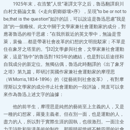
1925年末，在浩繁“人世”著譯文字之后，魯迅翻譯廚川
白村文藝論文集《<走向窮鄉僻壤>序》，呈現“to be or not to
be,that is the question”如許的話，可以說這是魯迅思慮“我是
誰”的一個癥候。此文中關于文學家兼社會運動家的成分，對
應著魯迅的相干思慮：“在我所親近的英文學中，無論是雪
萊，裴倫……都是帶著社會改革的幻想的文明批駁家；不單是
住在象牙之塔里的。”[32]文學參與社會，文學家兼社會運動
家，這是“熱中”的魯迅對1925年的總結，也是對以后途徑和
自我成分的新定位。無獨佔偶，魯迅此時翻譯的《出了象牙
之塔》第九篇，即研討英國作家兼社會運動家的摩理思
（W.Morris,1834-1896）的《從藝術到社會改革》，有對摩
理斯以文學家的成分停止社會運動的一段評論，簡直可以拿
來作為魯迅上述文字的論據：
他的前半生，摩理思是純然的藝術至上主義的人，又是
一種的幻想家，羅曼主義者。但在別一面，也是運動的人，
盡力的人，所以對于實際生涯的固執，也很激烈。一面注全
力于詩歌和裝潢美術的制作，那眼睛卻曾經不離四周的社會