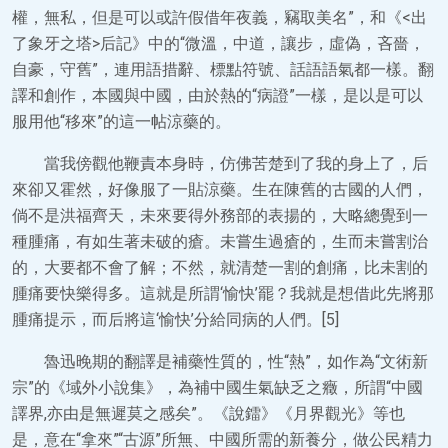
權，無私，但是可以或許假借年夜義，竊取美名”，和《<出
了象牙之塔>后記》中的“微溫，中道，讓步，虛偽，吝嗇，
自豪，守舊”，連用語措辭、標點符號、話語語氣都一樣。翻
譯和創作，本國與中國，由於熱的“病證”一樣，是以是可以
服用他“移來”的這一帖涼藥的。
當我傍觀他鞭責本身時，仿佛苦楚到了我的身上了，后
來卻又霍然，好像服了一貼涼藥。生在陳舊的古國的人們，
倘不是洪福齊天，未來要得外務部的表揚的，大略總覺到一
種腫痛，有如生著未破的瘡。未嘗生過瘡的，生而未嘗割治
的，大要都不會了解；不然，就清楚一割的創痛，比未割的
腫痛要快樂得多。這就是所謂‘愉快’罷？我就是想借此先將那
腫痛提示，而后將這‘愉快’分給同病的人們。[5]
魯迅晚期的翻譯是補藥性質的，性“熱”，如作為“文術新
宗”的《域外小說集》，為補中國生氣缺乏之癥，所謂“中國
譯界,亦由是無遲莫之感矣”。《說鐳》《月界觀光》等也
是，意在“拿來”“古源”所無、中國所需的新養分，做公民精力