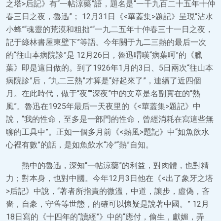
之塔>后記》有“一帖涼藥”語，題名是“一千九百二十五年十仲
春三日之夜，魯迅”； 12月31日《<華蓋集>題記》呈現“沾水
小蜂”“魂靈的荒漠和粗拙”“一九二五年十仲春三十一日之夜，
記于綠林書屋東壁下”等語。今年關于九二三熱的最后一次
的“往山本病院診”是 12月26日，魯迅喟嘆“病葉呵”的《臘
葉》即是這日做的。到了1926年1月的3日、5日兩次“往山本
病院診”后，“九二三熱”才算是“好起來了”，連續了近四個
月。在此時代，做于“夜”“深夜”中的文章是名副實在的“熱
風”。魯迅在1925年最后一天夜里的《<華蓋集>題記》中
說，“我的性命，至多是一部門的性命，曾經消耗在寫這些無
聊的工具中”。正如一個多月前《<熱風>題記》中“如魚飲水
心裡有數”的話，是如魚飲水“冷”“熱”自知。
熱中的魯迅，深知“一帖涼藥”的利益，對肉體，也對精
力；對本身，也對中國。今年12月3日他在《<出了象牙之塔
>后記》中說，“著者所指責的微溫，中道，讓步，虛偽，吝
嗇，自豪，守舊等世態，的確可以懷疑是說著中國。” 12月
18日寫的《十四年的“讀經”》中的“應付，偷生，獻媚，弄