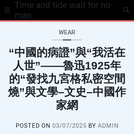
Time and tide wait for no
Skip
to
man.
content
WEAR
“中國的病證”與“我活在
人世”——魯迅1925年
的“發找九宮格私密空間
燒”與文學–文史–中國作
家網
POSTED ON
03/07/2025
BY
ADMIN