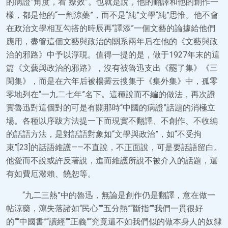
的病證”角度，看“療效”。也就是說，他的翻譯和他的創作一
樣，都是他的“一劑涼藥”，而不是“純”文學“純”思惟。他不會
在政治文學相互勾搭的時辰再“譯添”一個文藝的論據給他們
應用，盡管這個文藝與政治的關系兩年后在他的《文藝與政
治的邪路》中予以浮現。值得一提的是，做于1927年末的這
篇《文藝與政治的邪路》，沒有被魯迅支出《罷了集》《三
閑集》，而是在六年后被楊霽云搜集于《集外集》中，孤零
零地列在“一九二七年”名下。這種說而不編的做法，再次證
實魯迅對這個對的可是有關那時“中國的病證”話題的消極立
場。各種以序跋方法提一下而現實不翻譯、不創作、不收編
的話語方法，是對話語對象如“文學與政治”，如“不受拘
束”[23]的話語維護——不直說，不正面說，可是要話語留白。
他愛而不說或許反著說，進而維護所說不被介入的話題，還
有如費厄潑賴、饒恕等。
“九二三熱”中的魯迅，無論是創作仍是翻譯，意在做一
帖涼藥，瀉失落諸如“民心”“五分熱”“斷指”“我們一貫很好
的”“中國書”“讀經”“正義”“究竟還不如我們似的做本身人的奴隸