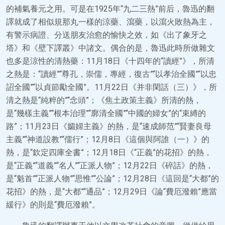
的補氣養元之用。可是在1925年“九二三熱”前后，魯迅的翻
譯就成了相似規那丸一樣的涼藥、瀉藥，以瀉火敗熱為主，
有警示病證、分送朋友治愈的愉快之效，如《出了象牙之
塔》和《壁下譯叢》中諸文。偶合的是，魯迅此時所做雜文
也多是涼性的清熱藥：11月18日《十四年的“讀經”》，所清
之熱是：“讀經”“尊孔，崇儒，專經，復古”“以孝治全國”“以忠
詔全國”“以貞節勵全國”。11月22日《并非閑話（三）》，所
清之熱是“純粹的”“念頭”；《焦土政策主義》所清的熱，
是“幾樣主義”“根本治理”“廓清全國”“中國的婦女”的“束縛的
路”；11月23日《孀婦主義》的熱，是“速成師范”“賢妻良母
主義”“神道設教”“儒行”；12月8日《這個與阿誰（一）》的
熱，是“欽定四庫全書”；12月18日《“正義”的花招》的熱，
是“正義”“道義”“名人”“正派人物”；12月22日《碎話》的熱，
是“魁首”“正派人物”“思惟”“公論”；12月28日《這回是“大都”的
花招》的熱，是“大都”“通品”；12月29日《論“費厄潑賴”應當
緩行》的則是“費厄潑賴”。