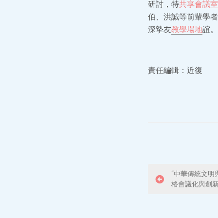
研討，特
共享會議室
伯、洪誠等前輩學者
深摯友
教學場地
誼。
責任編輯：近復
P
“中華傳統文明
格會議化與創新
o
s