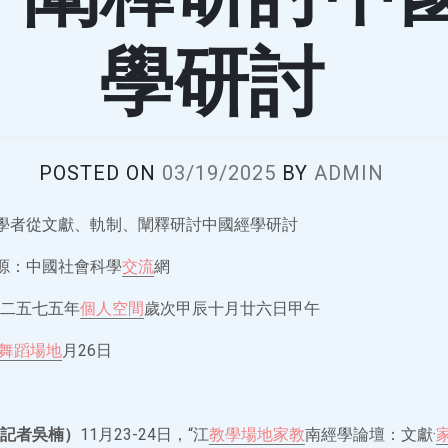
學研討
POSTED ON
03/19/2025
BY
ADMIN
學者從文獻、軌制、闡釋研討中國經學研討
源：中國社會科學
交流
網
二五七五年
個人空間
歲次甲辰十月廿六日甲午
舞蹈場地
月26日
記者吳楠）
11月23-24日，“江
教學場地
家教
南經學論壇：文獻·