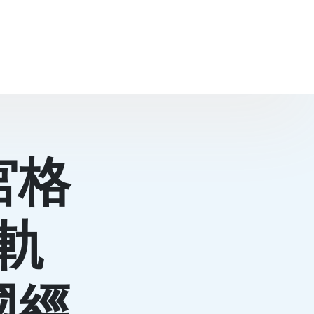
宮格
軌
國經