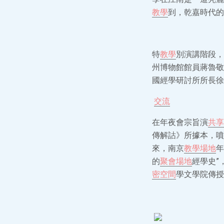
教學
到，乾嘉時代的
特
教學
別演講階段，
州博物館館員蔣魯敬
國經學研討所所長徐
交流
在年夜會宗旨演
共享
傳解詁》所據本，噴
來，南京
教學場地
年
的
聚會場地
經學史”
密空間
學文學院傳授