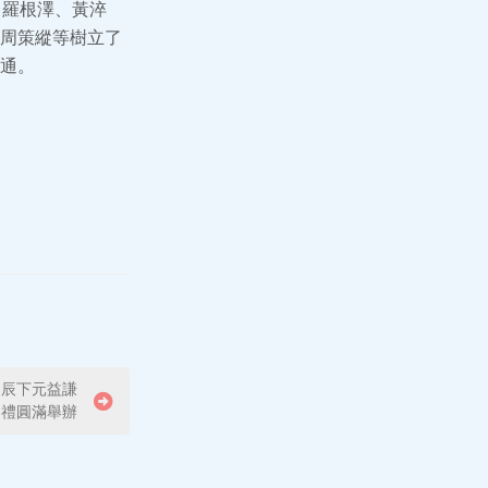
、羅根澤、黃淬
周策縱等樹立了
通。
甲辰下元益謙
禮圓滿舉辦