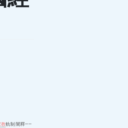
家教
軌制·闡釋——