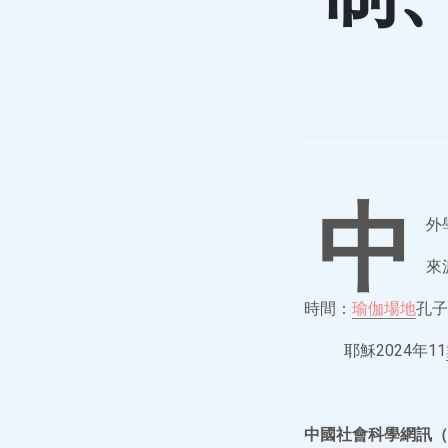
中
外
來
時間：
瑜伽場地
孔子
耶穌2024年11
中國社會科學網訊（