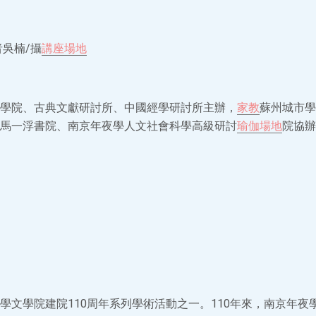
者吳楠/攝
講座場地
學院、古典文獻研討所、中國經學研討所主辦，
家教
蘇州城市學
馬一浮書院、南京年夜學人文社會科學高級研討
瑜伽場地
院協辦
學文學院建院110周年系列學術活動之一。110年來，南京年夜