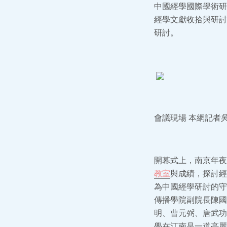
中國經學國際學術研
經學文獻收拾與研討
研討。
會議現場 本網記者吳
開幕式上，南京年夜
教室
與成績，探討經
為中國經學研討的守
傳播學院副院長陳國
明、曹元弼、唐武功
學在江南是一道亮麗