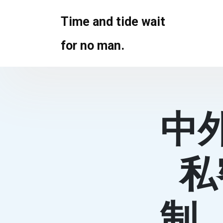
Skip
to
Time and tide wait
content
for no man.
中
私
制