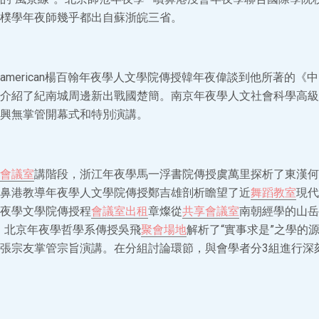
樸學年夜師幾乎都出自蘇浙皖三省。
american楊百翰年夜學人文學院傳授韓年夜偉談到他所著的《
介紹了紀南城周邊新出戰國楚簡。南京年夜學人文社會科學高級
興無掌管開幕式和特別演講。
會議室
講階段，浙江年夜學馬一浮書院傳授虞萬里探析了東漢何
鼻港教導年夜學人文學院傳授鄭吉雄剖析瞻望了近
舞蹈教室
現代
夜學文學院傳授程
會議室出租
章燦從
共享會議室
南朝經學的山岳
，北京年夜學哲學系傳授吳飛
聚會場地
解析了“實事求是”之學的
張宗友掌管宗旨演講。在分組討論環節，與會學者分3組進行深