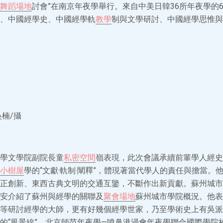
舞蹈場地
討會”在南京年夜學舉行。來自中美日韓36所年夜學的
、中國經學史、中國經學軌
教學
制與文學研討、中國經學思惟與
楠/攝
學文學院副院長童
私密空間
嶺表現，此次會議承續前輩學人經史
小樹屋
學的“文獻·軌制·闡釋”，體現著當代學人的責任與擔當。
正創新、東西古典文明的交通互鑒，不斷作出新貢獻。蘇州城市
安介紹了蘇州與經學的關聯及
聚會場地
蘇州城市學院概況。他表
等研討經學的大師，更有好幾個經學世家，乃至學術史上有吳派
的“風景線”。北京師范年夜學—噴鼻港浸會年夜學聯合國際學院