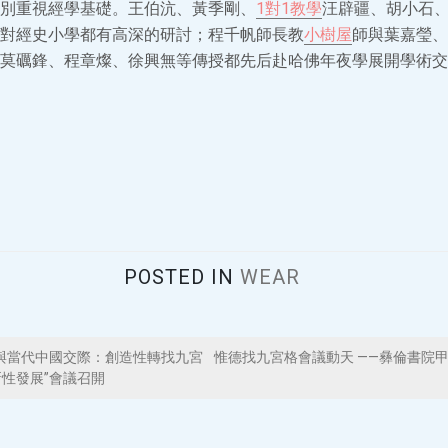
別重視經學基礎。王伯沆、黃季剛、
1對1教學
汪辟疆、胡小石
對經史小學都有高深的研討；程千帆師長教
小樹屋
師與葉嘉瑩、
莫礪鋒、程章燦、徐興無等傳授都先后赴哈佛年夜學展開學術交
POSTED IN
WEAR
與當代中國交際：創造性轉找九宮
惟德找九宮格會議動天 ——彝倫書院
性發展”會議召開