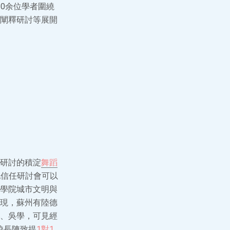
60余位學者圍繞
闡釋研討等展開
研討的積淀
舞蹈
他信任研討會可以
學院城市文明與
現，蘇州有陸德
、吳學，可見經
校長陳致提
1對1