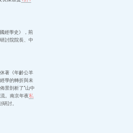
中國經學史》，荊
研討院院長、中
休著《年齡公羊
經學的轉折與未
佈景剖析了“山中
源流。南京年夜
私
刻研討。