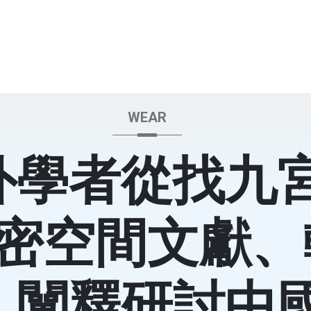
WEAR
外學者從找九
密空間文獻、
、闡釋研討中