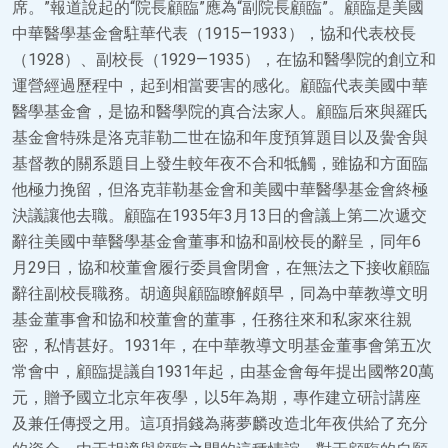
席。”報道說起的“院長顧臨”應為“副院長顧臨”。顧臨是美國
中華醫學基金會駐華代表（1915—1933），協和代表校長
（1928）、副校長（1929—1935），在協和醫學院的創立和
運營經過歷程中，起到相當要害的感化。顧臨代表美國中華
醫學基金會，是協和醫學院的真合法家人。顧臨后來與羅氏
基金會特殊是洛克菲勒二世在協和年度預算題目以及黌舍與
基督教的關系題目上發生較年夜不合和牴觸，雖協和方面臨
他極力挽留，但洛克菲勒基金會和美國中華醫學基金會終極
決議讓他去職。顧臨在1935年3月13日的會議上第二次遞交
辭往美國中華醫學基金會董事和協和副校長的辭呈，同年6
月29日，協和校董會履行委員會閉會，在無法之下接收顧臨
辭往副校長職務。胡適與顧臨瞭解頗早，同為中華教導文明
基金董事會和協和校董會的董事，任務往來和私家來往親
密，私情甚好。1931年，在中華教導文明基金董事會第五次
常會中，顧臨提議自1931年起，由基金會每年提出國幣20萬
元，贈予國立北京年夜學，以5年為期，專作建立研討講座
及兼任傳授之用。這項捐錢為蔣夢麟改造北年夜供給了充分