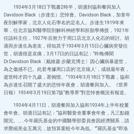
1934年3月18日下戰書2時半，胡適到協和餐與加入
Davidson Black（步達生）悲悼會。Davidson Black，加拿年
夜剖解學家，北京人化石學名的定名人。步達生1919年來
華，任北京協和醫學院剖解科神經學和胚胎學傳授，1921年
任該科主任，1927年后努力于周口店北京人化石的研討。胡
適與步達生為老友，得知其于1934年3月15日心臟病突發往
世，胡適很是哀痛，3月17日的日誌有記：“昨晚傳聞
Dr.Davidson Black〔戴維森·步蘭克博士〕因心臟病暴逝世，
為之傷感不已。此君考據周口店的‘北京猿人’，成就最年夜，
逝世時才四十九歲，甚惋惜。”1934年3月18日下戰書，協和
為步達生召開了盛大的悲悼年夜會，胡適餐與加入。《世界
日報》1934年3月19日第7版“教導界”對悲悼會概況有報道。
1934年4月11日，胡適餐與加入協和1934年上半年校董
會年會。胡適日誌有記：“協和醫黌舍董事會年會，凡三點鐘
開完。……今年羅氏基金的中國醫學部委員會因經濟關系，請
求壓縮美金五萬元，故預算案較今年為低。”“羅氏基金”即洛