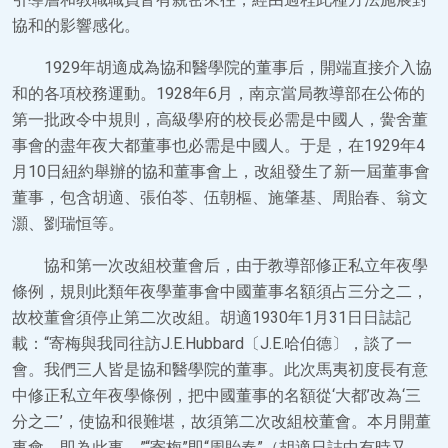
協和的影響感化。
1929年胡適成為協和醫學院的董事后，開端直接介入協
和的各項校務運動。1928年6月，南京當局教導部在公佈的
第一批政令中規則，高級學府的校長必需是中國人，黌舍董
事會的盡年夜大都董事也必需是中國人。于是，在1929年4
月10日紐約舉辦的協和董事會上，改組發生了新一屆董事會
董事，包含胡適、張伯苓、伍朝樞、施肇基、周貽春、翁文
灝、劉瑞恒等。
協和第一次改組校董會后，由于教導部修正私立年夜學
條例，規則此類年夜學董事會中國董事名額須占三分之二，
故校董會須停止第二次改組。胡適1930年1月31日日誌記
載：“寄梅與我同往訪J.E.Hubbard〔J.E.哈伯德〕，談了一
會。我們三人皆是協和醫學院的董事。此次馬夷初度長有意
中修正私立年夜學條例，把中國董事的名額從‘大都’改為‘三
分之二’，使協和很難堪，故須第二次改組校董會。本月開董
事會，即為此事。”“寄梅”即“周貽春”（胡適日誌中有時又