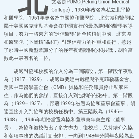
北
文名是PUMC(Peking Union Medical
College)，1930年改名為私立北平協
和醫學院，1951年更名為中國協和醫學院。北京協和醫學院
屬于美國洛克菲勒基金會在中國實行的最為勝利的醫學教導
項目，努力于將東方的“迷信醫學”周全移植到中國。北京協
和醫學院（下簡稱“協和”）對迷信精力的推重和實行，惹起
了那時中國新型常識分子的極年夜追蹤關心和共識，胡恰當
數此中最有名的一位。
胡適對協和校務的介入分為三個階段，第一階段年夜致
為（1917—1929），胡適重要經由過程與洛克菲勒基金會、
美國中華醫學基金會（CMB）與協和任務職員停止私家來
往，作為他們的參謀，直接介入到協和的任務中。第二階段
為（1929—1937），跟著1929年被選為協和董事會董事，胡
適直接介入到協和的校務任務中。第三階段為（1946—
1948），1946年胡恰當選為協和董事會年會主席（董事
長），為協和復校做出了多方盡力，復校后，又持續介入協
和各項事務的決議計劃安排，一向到1948年分開年夜陸為止