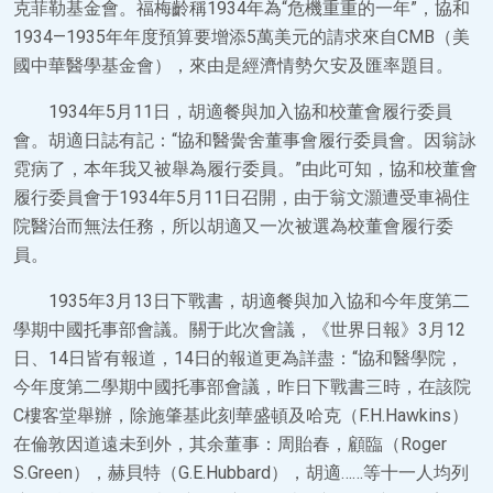
克菲勒基金會。福梅齡稱1934年為“危機重重的一年”，協和
1934—1935年年度預算要增添5萬美元的請求來自CMB（美
國中華醫學基金會），來由是經濟情勢欠安及匯率題目。
1934年5月11日，胡適餐與加入協和校董會履行委員
會。胡適日誌有記：“協和醫黌舍董事會履行委員會。因翁詠
霓病了，本年我又被舉為履行委員。”由此可知，協和校董會
履行委員會于1934年5月11日召開，由于翁文灝遭受車禍住
院醫治而無法任務，所以胡適又一次被選為校董會履行委
員。
1935年3月13日下戰書，胡適餐與加入協和今年度第二
學期中國托事部會議。關于此次會議，《世界日報》3月12
日、14日皆有報道，14日的報道更為詳盡：“協和醫學院，
今年度第二學期中國托事部會議，昨日下戰書三時，在該院
C樓客堂舉辦，除施肇基此刻華盛頓及哈克（F.H.Hawkins）
在倫敦因道遠未到外，其余董事：周貽春，顧臨（Roger
S.Green），赫貝特（G.E.Hubbard），胡適……等十一人均列