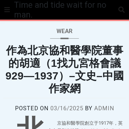
Time and tide wait for no
Skip
to
man.
content
WEAR
作為北京協和醫學院董事
的胡適（1找九宮格會議
929—1937）–文史–中國
作家網
POSTED ON
03/16/2025
BY
ADMIN
京協和醫學院創立于1917年，英