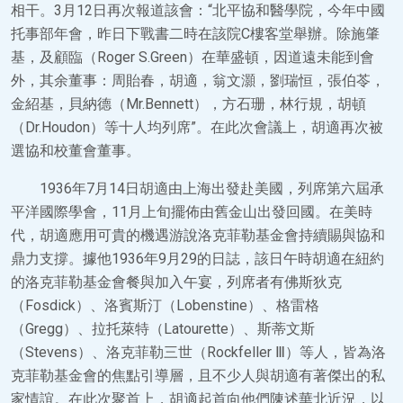
相干。3月12日再次報道該會：“北平協和醫學院，今年中國
托事部年會，昨日下戰書二時在該院C樓客堂舉辦。除施肇
基，及顧臨（Roger S.Green）在華盛頓，因道遠未能到會
外，其余董事：周貽春，胡適，翁文灝，劉瑞恒，張伯苓，
金紹基，貝納德（Mr.Bennett），方石珊，林行規，胡頓
（Dr.Houdon）等十人均列席”。在此次會議上，胡適再次被
選協和校董會董事。
1936年7月14日胡適由上海出發赴美國，列席第六屆承
平洋國際學會，11月上旬擺佈由舊金山出發回國。在美時
代，胡適應用可貴的機遇游說洛克菲勒基金會持續賜與協和
鼎力支撐。據他1936年9月29的日誌，該日午時胡適在紐約
的洛克菲勒基金會餐與加入午宴，列席者有佛斯狄克
（Fosdick）、洛賓斯汀（Lobenstine）、格雷格
（Gregg）、拉托萊特（Latourette）、斯蒂文斯
（Stevens）、洛克菲勒三世（Rockfeller Ⅲ）等人，皆為洛
克菲勒基金會的焦點引導層，且不少人與胡適有著傑出的私
家情誼。在此次聚首上，胡適起首向他們陳述華北近況，以