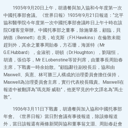
1935年9月20日上午，胡適餐與加入協和今年度第一次
中國托事部會議。《世界日報》1935年9月21日報道：“北平
協和醫學院今年度第一次中國托事部會議昨日上午十時在該
院C樓客堂舉辦。中國托事部之董事，除施肇基，顧臨，貝
納德（Bennett）在美，哈克斯（F.H.Hawkins）在倫敦未能
趕到外，其余之董事周貽春，方石珊，海派特（Mr
G.E.Hubbard），金淑初，胡頓（Dr.Houghton），劉瑞恒，
胡適，張伯苓，Mr E.Lobenstine等皆列席，由董事長周貽春
主席，下戰書一時余始散。”顧臨辭往副校長后，協和由
Maxwell、吳憲、林可勝三人構成的治理委員會擔任保持，
Maxwell為治理委員會主席，實行代表校長職責。Maxwell在
報道中被翻譯為“瑪克斯·威勒”，他更罕見的中文譯名為“馬士
敦”。
1936年3月11日下戰書，胡適餐與加入協和中國托事部
年會。《世界日報》當日對會議有事後報道，除該條報道
外，當日該報還有兩條新聞與協和董事翁文灝、周貽春赴會