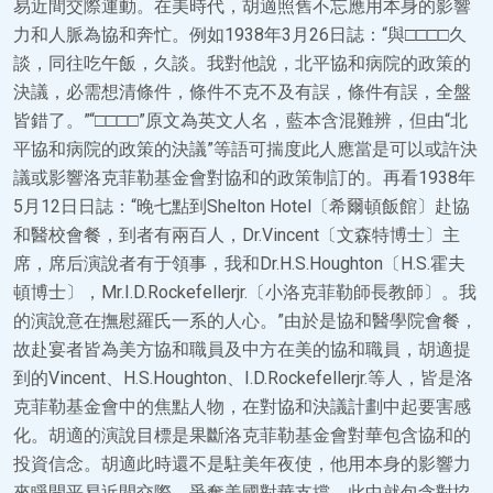
易近間交際運動。在美時代，胡適照舊不忘應用本身的影響
力和人脈為協和奔忙。例如1938年3月26日誌：“與□□□□久
談，同往吃午飯，久談。我對他說，北平協和病院的政策的
決議，必需想清條件，條件不克不及有誤，條件有誤，全盤
皆錯了。”“□□□□”原文為英文人名，藍本含混難辨，但由“北
平協和病院的政策的決議”等語可揣度此人應當是可以或許決
議或影響洛克菲勒基金會對協和的政策制訂的。再看1938年
5月12日日誌：“晚七點到Shelton Hotel〔希爾頓飯館〕赴協
和醫校會餐，到者有兩百人，Dr.Vincent〔文森特博士〕主
席，席后演說者有于領事，我和Dr.H.S.Houghton〔H.S.霍夫
頓博士〕，Mr.I.D.Rockefellerjr.〔小洛克菲勒師長教師〕。我
的演說意在撫慰羅氏一系的人心。”由於是協和醫學院會餐，
故赴宴者皆為美方協和職員及中方在美的協和職員，胡適提
到的Vincent、H.S.Houghton、I.D.Rockefellerjr.等人，皆是洛
克菲勒基金會中的焦點人物，在對協和決議計劃中起要害感
化。胡適的演說目標是果斷洛克菲勒基金會對華包含協和的
投資信念。胡適此時還不是駐美年夜使，他用本身的影響力
來睜開平易近間交際，爭奪美國對華支撐，此中就包含對協