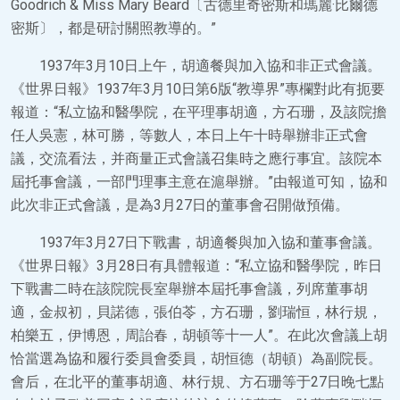
Goodrich & Miss Mary Beard〔古德里奇密斯和瑪麗·比爾德
密斯〕，都是研討關照教導的。”
1937年3月10日上午，胡適餐與加入協和非正式會議。
《世界日報》1937年3月10日第6版“教導界”專欄對此有扼要
報道：“私立協和醫學院，在平理事胡適，方石珊，及該院擔
任人吳憲，林可勝，等數人，本日上午十時舉辦非正式會
議，交流看法，并商量正式會議召集時之應行事宜。該院本
屆托事會議，一部門理事主意在滬舉辦。”由報道可知，協和
此次非正式會議，是為3月27日的董事會召開做預備。
1937年3月27日下戰書，胡適餐與加入協和董事會議。
《世界日報》3月28日有具體報道：“私立協和醫學院，昨日
下戰書二時在該院院長室舉辦本屆托事會議，列席董事胡
適，金叔初，貝諾德，張伯苓，方石珊，劉瑞恒，林行規，
柏樂五，伊博恩，周詒春，胡頓等十一人”。在此次會議上胡
恰當選為協和履行委員會委員，胡恒德（胡頓）為副院長。
會后，在北平的董事胡適、林行規、方石珊等于27日晚七點