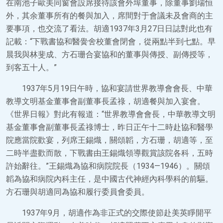
在南池子歐美同窗會設席接待該會外埠董事，除董事劉瑞恒
外，其余董事所有的餐與加入，席間對于會議未及會商的主
要事項，也交流了看法。胡適1937年3月27日日誌對此也有
記載：“下戰書協和醫黌舍校董會閉會，從兩點半到七點。早
晨我與林斐成、方石珊合宴協和的董事與傳授、副傳授等，
到客五十人。”
1937年5月19日午時，協和宴請世界教導會會長、中華
教導文明基金董事會副董事長孟祿，胡適餐與加入宴會。
《世界日報》對此有報道：“世界教導會會長，中華教導文明
基金董事會副董事長孟祿博士，昨日正午十二時赴協和醫學
院應當院歡宴，列席王錫熾，關頌韜，方石珊，胡適等，至
二時半盡歡而散，下戰書由王錫熾領導觀賞該院各科，五時
許始辭往。”王錫熾為協和病院院長（1934—1946）。關頌
韜為協和病院內科主任，是中國古代神經內科學科的前驅。
方石珊與胡適同為協和履行委員會委員。
1937年9月，胡適作為非正式的交際使節赴美英睜開平