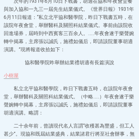
次年的1931年6月10日下戰書，胡適在協和年夜會堂餐
與加入協和一九三一屆先生結業儀式。《世界日報》1931年
6月11日報道：“私立北平協和醫學院，昨日下戰書五時，在
該院年夜會堂，舉辦醫科及關照科結業儀式。事前由該院收
回進場券，屆時到中西賓客三百余人。……年夜會遂于樂聲婉
轉中揭幕，主席張以誠氏，施禮如儀后，即請該院董事胡適
演講。”現將報道收拾如下：
協和醫學院昨舉辦結業禮胡適有長篇演說
小樹屋
私立北平協和醫學院，昨日下戰書五時，在該院年夜會
堂，舉辦醫科及關照科結業儀式。（中略……）年夜會遂于樂
聲婉轉中揭幕，主席張以誠氏，施禮如儀后，即請該院董事
胡適演講。略謂：
二十余年前，曾讀現代名人言謂“收穫甚為豐盛，但工人
甚少”。現協和既屆結業盛典，結業諸君行將至社會辦事，無