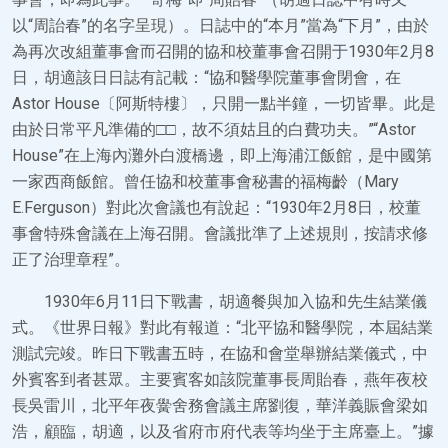
以“周詒春”的名字呈現）。日誌中的“本月”當為“下月”，由於
為再次改組董事會而召開的協和校董事會召開于1930年2月8
日，胡適該日日誌有記載：“協和醫學院董事會閉會，在
Astor House〔阿斯特樓〕，只開一點半鐘，一切皆畢。此是
由於日常平凡準備的□□，故不須姑且的白費功夫。”“Astor
House”在上海內灘外白渡橋邊，即上海浦江飯館，是中國第
一家西商飯館。曾任協和校董事會秘書的福梅齡（Mary
E.Ferguson）對此次會議也有說起：“1930年2月8日，校董
事會特殊會議在上海召開。會議批準了上述規則，按請求修
正了治理章程”。
1930年6月11日下戰書，胡適餐與加入協和先生結業儀
式。《世界日報》對此有報道：“北平協和醫學院，本屆結業
測試完竣。昨日下戰書五時，在協和會堂舉辦結業儀式，中
外賓客到者甚眾。主要賓客如該院董事長周貽春，燕年夜校
長吳雷川，北平年夜黌舍務會議主席劉復，華洋義賑會梁如
浩，顧臨，胡適，以及省府市府代表等均坐于主席臺上。”據