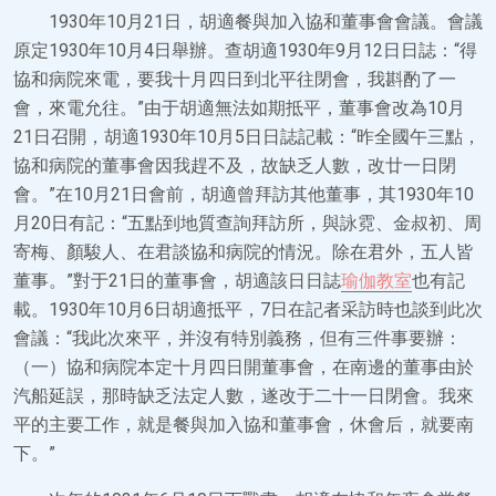
1930年10月21日，胡適餐與加入協和董事會會議。會議
原定1930年10月4日舉辦。查胡適1930年9月12日日誌：“得
協和病院來電，要我十月四日到北平往閉會，我斟酌了一
會，來電允往。”由于胡適無法如期抵平，董事會改為10月
21日召開，胡適1930年10月5日日誌記載：“昨全國午三點，
協和病院的董事會因我趕不及，故缺乏人數，改廿一日閉
會。”在10月21日會前，胡適曾拜訪其他董事，其1930年10
月20日有記：“五點到地質查詢拜訪所，與詠霓、金叔初、周
寄梅、顏駿人、在君談協和病院的情況。除在君外，五人皆
董事。”對于21日的董事會，胡適該日日誌
瑜伽教室
也有記
載。1930年10月6日胡適抵平，7日在記者采訪時也談到此次
會議：“我此次來平，并沒有特別義務，但有三件事要辦：
（一）協和病院本定十月四日開董事會，在南邊的董事由於
汽船延誤，那時缺乏法定人數，遂改于二十一日閉會。我來
平的主要工作，就是餐與加入協和董事會，休會后，就要南
下。”