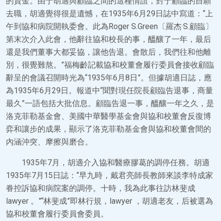
的資金。由于胡適與顧臨之間的這種情誼，對于顧臨的自願
去職，胡適覺得很是遺憾，在1935年6月29日誌中寫道：“上
午到協和病院開執委會。此為Roger S.Green〔羅杰·S.顧臨〕
第末次介入此會，他辭往協和校長的事，醞釀了一年，最后
還是我們董事大都妥協，讓他告退。會散后，我們往和他離
別，很覺難熬。”福梅齡記載協和校董會履行委員會接收顧臨
辭呈的會議召開時光為“1935年6月8日”。但據胡適日誌，應
為1935年6月29日。報道中“聞對現任院長顧臨告退事，商量
最久”一語包括大批信息。顧臨告退一事，醞釀一年之久，是
洛克菲勒基金會、美國中華醫學基金會與協和校董會反復博
弈和讓步的成果，顯示了洛克菲勒基金會與協和校董會間的
內涵沖突、摩擦與磨合。
1935年7月，胡適介入協和醫療膠葛的調停任務。胡適
1935年7月15日誌：“早九時，戴君亮師長教師來談李特成家
眷控訴協和病院案的調停。十時，我為此事往訪林斐成
lawyer 。”“林斐成”即林行規，lawyer ，胡適老友，后被選為
協和校董會履行委員會委員。