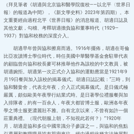
（拜見筆者《胡適與北京協和醫學院復校——以北平〈世界日
報〉的報道為中間》，《新文學史料》2023年第四期）。本
文重要經由過程北平《世界日報》的消息報道、胡適日誌及
其他文獻，勾稽、考釋胡適擔負協和董事時代（1929—
1937）對協和校務的深度介入。
胡適早年曾與協和擦肩而過。1916年擺佈，胡適在哥倫
比亞攻讀博士學位時代，時任美國中華醫學基金會駐華代表
的顧臨曾向協和校長麥可林推舉他作為該校的中文教員，被
胡適婉拒。胡適第一次正式介入協和的運動應當是1921年9
月19日餐與加入該校的揭幕儀式。胡適日誌記載：“三時，到
協和醫黌舍，代表北年夜，介入正式揭幕儀式。是日儀式極
嚴厲，頗似歐美年夜學行結業式時。是日著學位禮服餐與加
入排隊者，約有一百余人，年夜大都皆博士服，歐洲各年夜
學之博士服更濃麗壯不雅。自有北京以來，不曾有如許一個
莊重典禮。（現代朝服上朝，不知視此若何？）”1920年
月，胡適是協和多位中國常識分子參謀之一，與協和的焦點
引導層和教職職員皆有親密來往，經由過程此種方法施展對