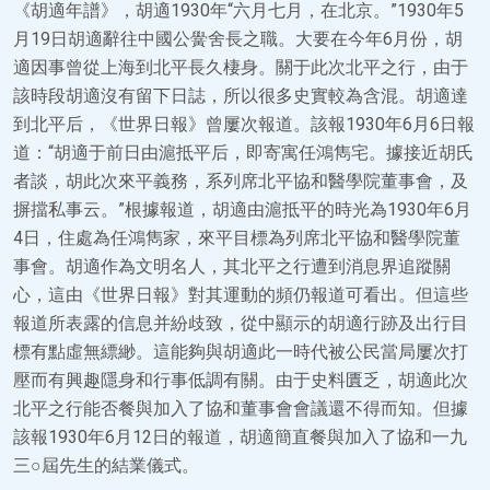
《胡適年譜》，胡適1930年“六月七月，在北京。”1930年5
月19日胡適辭往中國公黌舍長之職。大要在今年6月份，胡
適因事曾從上海到北平長久棲身。關于此次北平之行，由于
該時段胡適沒有留下日誌，所以很多史實較為含混。胡適達
到北平后，《世界日報》曾屢次報道。該報1930年6月6日報
道：“胡適于前日由滬抵平后，即寄寓任鴻雋宅。據接近胡氏
者談，胡此次來平義務，系列席北平協和醫學院董事會，及
摒擋私事云。”根據報道，胡適由滬抵平的時光為1930年6月
4日，住處為任鴻雋家，來平目標為列席北平協和醫學院董
事會。胡適作為文明名人，其北平之行遭到消息界追蹤關
心，這由《世界日報》對其運動的頻仍報道可看出。但這些
報道所表露的信息并紛歧致，從中顯示的胡適行跡及出行目
標有點虛無縹緲。這能夠與胡適此一時代被公民當局屢次打
壓而有興趣隱身和行事低調有關。由于史料匱乏，胡適此次
北平之行能否餐與加入了協和董事會會議還不得而知。但據
該報1930年6月12日的報道，胡適簡直餐與加入了協和一九
三○屆先生的結業儀式。