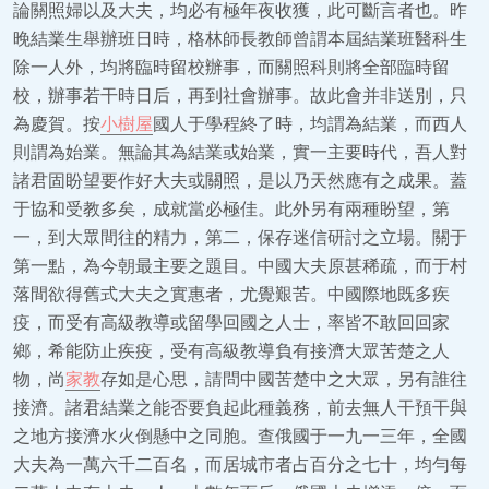
論關照婦以及大夫，均必有極年夜收獲，此可斷言者也。昨
晚結業生舉辦班日時，格林師長教師曾謂本屆結業班醫科生
除一人外，均將臨時留校辦事，而關照科則將全部臨時留
校，辦事若干時日后，再到社會辦事。故此會并非送別，只
為慶賀。按
小樹屋
國人于學程終了時，均謂為結業，而西人
則謂為始業。無論其為結業或始業，實一主要時代，吾人對
諸君固盼望要作好大夫或關照，是以乃天然應有之成果。蓋
于協和受教多矣，成就當必極佳。此外另有兩種盼望，第
一，到大眾間往的精力，第二，保存迷信研討之立場。關于
第一點，為今朝最主要之題目。中國大夫原甚稀疏，而于村
落間欲得舊式大夫之實惠者，尤覺艱苦。中國際地既多疾
疫，而受有高級教導或留學回國之人士，率皆不敢回回家
鄉，希能防止疾疫，受有高級教導負有接濟大眾苦楚之人
物，尚
家教
存如是心思，請問中國苦楚中之大眾，另有誰往
接濟。諸君結業之能否要負起此種義務，前去無人干預干與
之地方接濟水火倒懸中之同胞。查俄國于一九一三年，全國
大夫為一萬六千二百名，而居城市者占百分之七十，均勻每