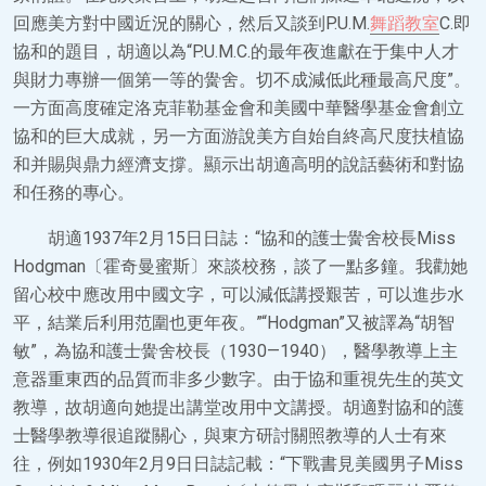
回應美方對中國近況的關心，然后又談到P.U.M.
舞蹈教室
C.即
協和的題目，胡適以為“P.U.M.C.的最年夜進獻在于集中人才
與財力專辦一個第一等的黌舍。切不成減低此種最高尺度”。
一方面高度確定洛克菲勒基金會和美國中華醫學基金會創立
協和的巨大成就，另一方面游說美方自始自終高尺度扶植協
和并賜與鼎力經濟支撐。顯示出胡適高明的說話藝術和對協
和任務的專心。
胡適1937年2月15日日誌：“協和的護士黌舍校長Miss
Hodgman〔霍奇曼蜜斯〕來談校務，談了一點多鐘。我勸她
留心校中應改用中國文字，可以減低講授艱苦，可以進步水
平，結業后利用范圍也更年夜。”“Hodgman”又被譯為“胡智
敏”，為協和護士黌舍校長（1930—1940），醫學教導上主
意器重東西的品質而非多少數字。由于協和重視先生的英文
教導，故胡適向她提出講堂改用中文講授。胡適對協和的護
士醫學教導很追蹤關心，與東方研討關照教導的人士有來
往，例如1930年2月9日日誌記載：“下戰書見美國男子Miss