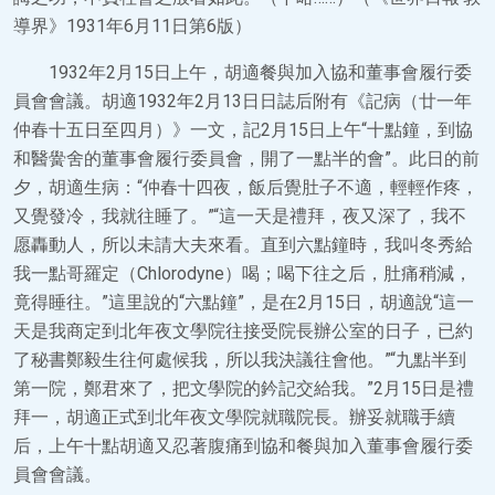
導界》1931年6月11日第6版）
1932年2月15日上午，胡適餐與加入協和董事會履行委
員會會議。胡適1932年2月13日日誌后附有《記病（廿一年
仲春十五日至四月）》一文，記2月15日上午“十點鐘，到協
和醫黌舍的董事會履行委員會，開了一點半的會”。此日的前
夕，胡適生病：“仲春十四夜，飯后覺肚子不適，輕輕作疼，
又覺發冷，我就往睡了。”“這一天是禮拜，夜又深了，我不
愿轟動人，所以未請大夫來看。直到六點鐘時，我叫冬秀給
我一點哥羅定（Chlorodyne）喝；喝下往之后，肚痛稍減，
竟得睡往。”這里說的“六點鐘”，是在2月15日，胡適說“這一
天是我商定到北年夜文學院往接受院長辦公室的日子，已約
了秘書鄭毅生往何處候我，所以我決議往會他。”“九點半到
第一院，鄭君來了，把文學院的鈐記交給我。”2月15日是禮
拜一，胡適正式到北年夜文學院就職院長。辦妥就職手續
后，上午十點胡適又忍著腹痛到協和餐與加入董事會履行委
員會會議。