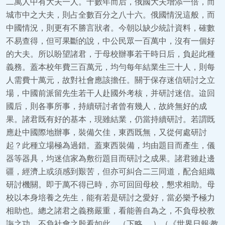
二萬人中有大夫一人。十數年而后，俄國大夫增添一倍，而
城市中之大夫，則占全數百分之八十六。俄國情況這般，而
中國情況，則更有不勝言狀者。今朝以缺少統計資料，確數
不易查得，但可果斷的說，中公民眾一百萬中，沒有一個好
的大夫。所以盼望諸君，于母校辦事若干時日后，負起此種
義務。蓋本校年費三百萬元，均勻每年結業生三十人，則每
人需費十萬元，故對社會應該擔任。關于保存迷信研討之立
場，中國前派留先生若干人赴國外考核，并研討迷信。迨回
國后，則各事所事，持續研討者曾有幾人，故終無好的成
果。諸君既有好的基本，現雖結業，仍當持續研討。若謂既
應赴中國際地辦事，裝備欠佳，東西既無，又從何處研討
起？此種立場極為過錯。蓋東西裝備，均由題目而產生，儀
器等器具，均迷信家為敷衍題目而研討之成果。諸君雖赴邊
疆，經濟上或須感到艱苦，但亦可糾合二三同道，配合組織
研討機關。即于萬不得已時，亦可回回母校，懇求相助。母
校以本身培養之先生，能有若是研討之愛好，當必樂予極力
相助也。總之諸君之義務嚴重，看能善自為之，不負母校教
誨之功，不負社會之殷看如此。（下略……）（《世界日報·教