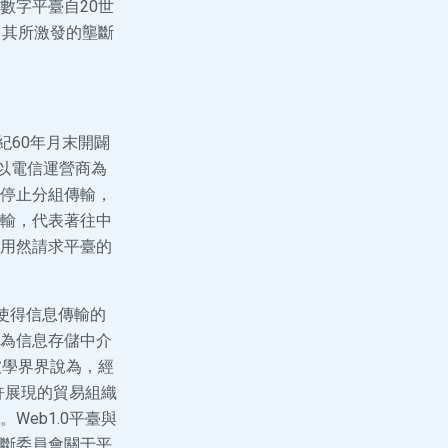
數字平臺自20世
，其所激發的壟斷
世紀60年月末開闢
構建的以電信運營商為
停止分組傳輸，
輸，代表著往中
用然請求平臺的
轉使得信息傳輸的
為信息存儲中介
臺被學界界說為，經
或許展現的貿易組織
eb1.0平臺與
斷委員會關于平