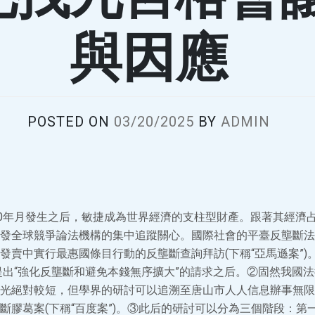
與因應
POSTED ON
03/20/2025
BY
ADMIN
90年月發生之后，敏捷成為世界經濟的支柱型財產。跟著其經濟
發全球競爭論法機構的集中追蹤關心。國際社會的平臺反壟斷法律
發賣中實行最惠國條目行動的反壟斷查詢拜訪(下稱“亞馬遜案”)
心提出“強化反壟斷和避免本錢無序擴大”的請求之后。②固然我國
光絕對較短，但學界的研討可以追溯至唐山市人人信息辦事無限
膠葛案(下稱“百度案”)。③此后的研討可以分為三個階段：第一階段