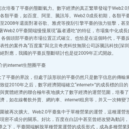
狀初次培養了平臺的壟斷氣力。數字經濟的真正繁華發端于Web2.
各類平臺，如百度、阿里、騰訊等。Web2.0成長初期，各類平
至2008年還面對著谷歌、雅虎等搜刮引擎平臺的強力狙擊，甚
跟著Web2.0平臺開端慢慢展現“贏者通吃”的特征，市場集中化成
后，各個頭部平臺的市場位置正式確立。也恰是在這個時代，平臺
表性的案件為“百度案”與北京奇虎科技無限公司訴騰訊科技(深圳
6)與之絕對應，我國的平臺反壟斷研討也是從2009年正式開啟。
的internet生態圈平臺
狀擴大了平臺的界說，但處于該形狀的平臺仍然只是數字信息的傳輸
2010年之后，數字經濟開端確立“internet+”的成長標的目的，即
與實體經濟的聯合極年夜地擴大了數字經濟的運營范圍，培養了We
濟，如在線餐飲外賣、網約車、internet租房等，并又一次轉變
圍被再次擴大。Web2.0平臺集中于單種營業的運營，這種運營
現密不成分的關系。好比，百度在白話中甚至曾經改變為動詞，
t+”的領導之下，平臺開端解脫單種營業運營的成長形式，成為多種營