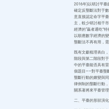
2016年)以研討
確定反壟斷法對于數
意直接認定命字平臺的
主，較少研討相干市
經濟的“贏者通吃”
以順應數字經濟的變
壟斷法不再有用，需
既有文獻梳理表白，
階段與第二階段對于
中的平臺能否具有雷
個題目——對平臺壟
壟斷行動的嬗變與同
律例制的壟斷行動，
關系著將來平臺管理
二、平臺的形狀演化