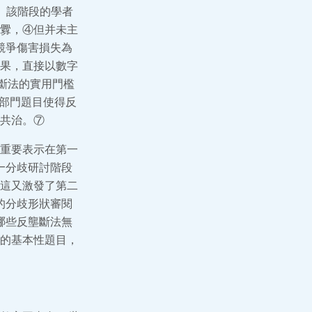
。該階段的學者
釁，④但并未主
和競爭傷害損失為
果，直接以數字
斷法的實用門檻
的部門題目使得反
共治。⑦
重要表示在第一
—分歧研討階段
這又激發了第二
的分歧形狀審閱
哪些反壟斷法無
的基本性題目，