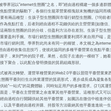
象被學界冠以“internet生態圈”之名，即“經由過程構建一個多邊
焦點營業的驅動下，各個衍生籠罩營業模塊顛末無機的協同而構
t生態圈重要有兩品種型：生孩子型生態圈與市場行銷型生態圈。(19)前
寶)作為焦點打造，后者則經由過程不花錢供給的主營營業(如微信
這兩類生態圈的目的分歧，但盈利方法存在差別。生孩子型生態
重要盈利手腕。市場行銷型生態圈的重要利潤不來自用戶端，是
市場行銷利潤。學界對此尚未有同一的稱號，本文稱之為interne
20)即經由過程收集信息技巧，使彼此協同的多種平臺營業在焦點平
屋子，來到門外的院子裡。果然，在院子左邊的一棵樹下，她看
接下聚合，以此配合發明價值的貿易組織形狀。
式被再次轉變。運營單種營業的Web2.0平臺以晉陞平臺營業東
net生態圈平臺則衍生出跨業運營的貿易形式，逐步成長成為凝集各類in
供給“一站式”的花費體驗，同時知足用戶的多種需求。(21)其
面是，平臺在主營營業之余進軍其他平臺營業。這種形式又可以
經由過程自行開闢供給其他平臺營業，如騰訊在微信中植進伴侶
，以及平臺經由過程并購、持股等方法吸納其他平臺進進統一生