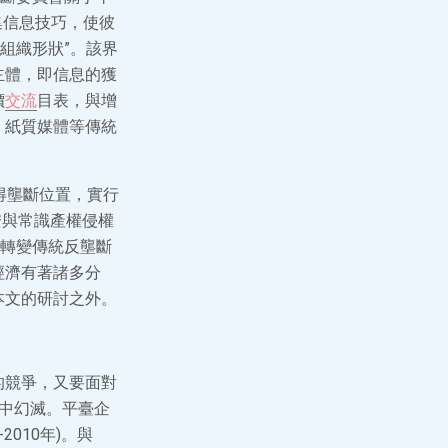
集信息技巧，使彼
組織形狀”。該界
主體，即信息的獲
價
交流
目表，與增
、紙質媒體等傳統
得壟斷位置，實行
安與常識產權侵權
轉變傳統反壟斷
經濟有著諸多分
本文的研討之外。
的競爭，又要面對
集中幻滅。平臺企
010年)。與