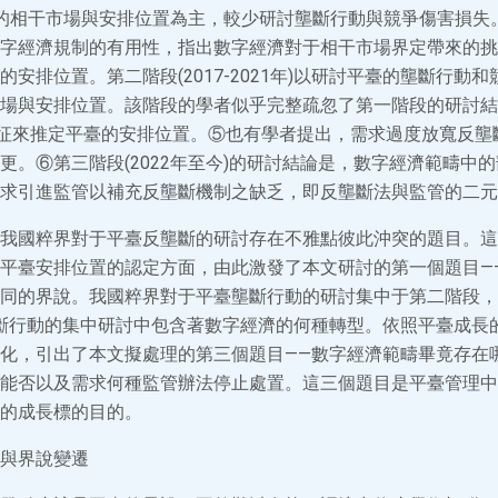
平臺的相干市場與安排位置為主，較少研討壟斷行動與競爭傷害損失
字經濟規制的有用性，指出數字經濟對于相干市場界定帶來的挑
安排位置。第二階段(2017-2021年)以研討平臺的壟斷行動
場與安排位置。該階段的學者似乎完整疏忽了第一階段的研討結
特征來推定平臺的安排位置。⑤也有學者提出，需求過度放寬反壟
更。⑥第三階段(2022年至今)的研討結論是，數字經濟範疇中
求引進監管以補充反壟斷機制之缺乏，即反壟斷法與監管的二元
我國粹界對于平臺反壟斷的研討存在不雅點彼此沖突的題目。這
平臺安排位置的認定方面，由此激發了本文研討的第一個題目—
同的界說。我國粹界對于平臺壟斷行動的研討集中于第二階段，
斷行動的集中研討中包含著數字經濟的何種轉型。依照平臺成長
化，引出了本文擬處理的第三個題目——數字經濟範疇畢竟存在
能否以及需求何種監管辦法停止處置。這三個題目是平臺管理中
的成長標的目的。
與界說變遷