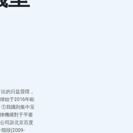
占比的日益晉陞，
始于2016年歐
。①我國則集中呈
法律機構對于平臺
公司訴北京百度
(2009-