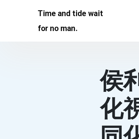
Skip
to
Time and tide wait
content
for no man.
侯
化
同