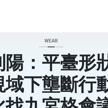
WEAR
利陽：平臺形
視域下壟斷行
化找九宮格會