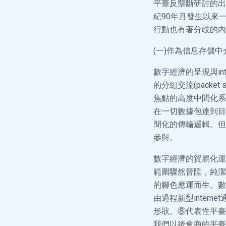
平臺反壟斷研討的出
紀90年月發生以來
行動也有著分歧的內
(一)作為信息存儲中介
數字經濟的呈現與int
的分組交流(packet 
焦點的高度中間化系
在一切數據包達到目
間化的傳輸邏輯。但
參與。
數字經濟的貿易化運
範圍驟然晉陞，純潔
的腳色應運而生。數字經
由過程新型inte
形狀。⑧代表性平臺
我們以後會商的平臺