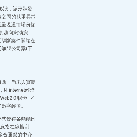
0形狀，該形狀發
臺之間的競爭異常
至呈現過市場份額
長的趨向愈演愈
反壟斷案件開端在
)無限公司案(下
東西，尚未與實體
internet經濟
b2.0形狀中不
了數字經濟。
形式使得各類頭部
意指在線搜刮。
業聚合運營的中介