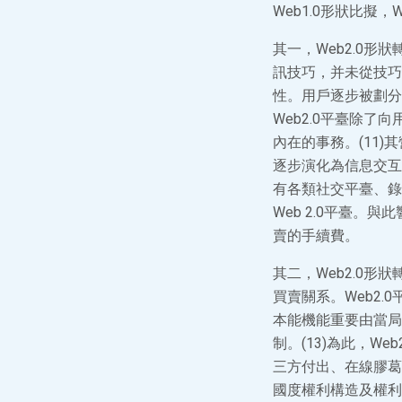
Web1.0形狀比擬
其一，Web2.0形
訊技巧，并未從技巧
性。用戶逐步被劃分
Web2.0平臺除
內在的事務。(11
逐步演化為信息交互
有各類社交平臺、錄
Web 2.0平臺。
賣的手續費。
其二，Web2.0形
買賣關系。Web2
本能機能重要由當局
制。(13)為此，W
三方付出、在線膠葛
國度權利構造及權利構