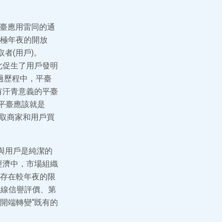
0平臺應用雷同的通
極年夜的開放
者(用戶)。
此促生了用戶發明
經過歷程中，平臺
具有汗青意義的平臺
平臺應該就是
收取商家和用戶買
，與用戶是純潔的
經濟中，市場組織
存在較年夜的限
在線信譽評價、第
開端轉變“既有的