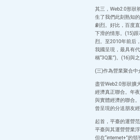
其三，Web2.0形
生了我們此刻熟知的
劇烈。好比，百度直
下滑的情形。(15)
烈。至2010年前
我國呈現，最具有代
稱“3Q案”)。(1
(三)作為營業聚合中介
盡管Web2.0形
經濟真正聯合。年夜致從
與實體經濟的聯合。
曾呈現的分送朋友經
起首，平臺的運營范
平臺與其運營營業浮
但在“interne