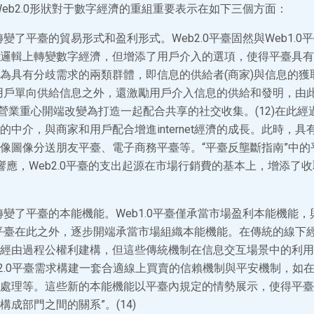
，Web2.0形狀對于數字經濟的重組重要表示在如下三個方面：
狀轉變了平臺的貿易形式和盈利形式。Web2.0平臺固然與Web1.
邏輯上轉變數字經濟，但增添了用戶介入的選項，使得平臺具有
為具有分歧需求的兩類群體，即信息的供給者(商家)與信息的獲取
了向用戶單向供給信息之外，還激勵用戶介入信息的供給和發明，由
)其營業重心開端改變為打造一起配合共享的社交收集。(12)在此
的中介，與商家和用戶配合增進internet經濟的成長。此時，
像圖像分送朋友平臺、電子商務平臺等。“平臺反壟斷指南”中的
與此響應，Web2.0平臺的支出起源在市場行銷費的基本上，增添了
狀轉變了平臺的本能機能。Web1.0平臺僅承當市場盈利本能機能
.0平臺在此之外，逐步開端承當市場組織本能機能。在傳統的線下
經由過程公權利建構，但這些傳統機制在信息交互場景中的利用
eb2.0平臺需求構建一套合適線上買賣的信賴機制與平安機制，如
處理等。這些新的本能機能以平臺內規定的情勢展示，使得平臺
成部門之間的關系”。(14)