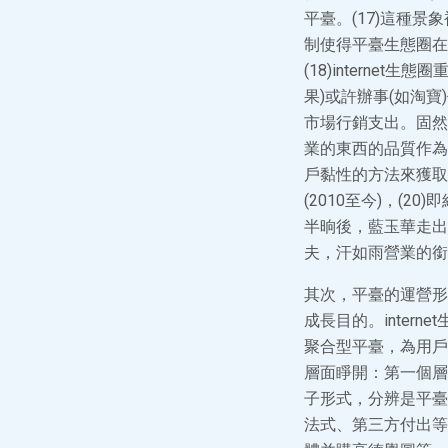
平臺。(17)這種景
制使得平臺生態圈在
(18)interne
果)或許辦事(如淘
市場行銷支出。固然
業的東西的品質作為
戶黏性的方法來獲取
(2010至今)，(
半晌後，藍玉華走出
夫，汗如雨營業的銜
其次，平臺的運營形
成長目的。inter
聚合型平臺，為用戶
層面睜開：第一個層
子形式，分辨是平臺
法式、第三方付出等