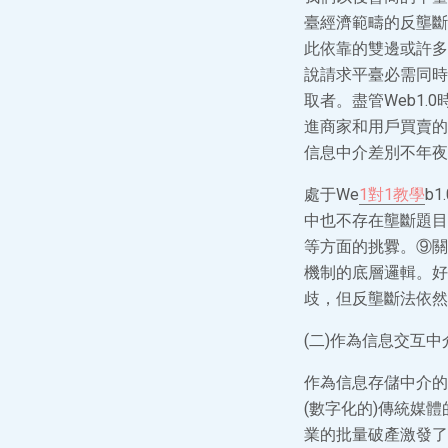
臺經濟範疇的反壟斷
此依靠的雙邊或許多
說請求平臺必需同時
取者。盡管Web1
進商家和用戶買賣的
信息中介差別不年夜
處于We
1對1教學
b
中也不存在壟斷題目
等方面的挑釁。⑨關
機制的底層邏輯。好
歧，但反壟斷法依然
(二)作為信息交互中介
作為信息存儲中介的
(數字化的)傳統媒
業的批量破產激發了業