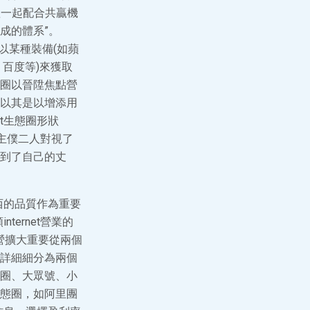
群體一起配合共贏機
成的體系”。
者以某種裝備(如蘋
、百度等)來獲取
圈以晉陞焦點營
以其是以增添用
t生態圈形狀
臺主僕二人對視了
到了自己的丈
西的品質作為重要
ternet營業的
運營擴大重要從兩個
詳細細分為兩個
圈、大眾號、小
態圈，如阿里團