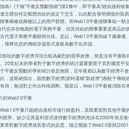
指南》(下稱“平臺反壟斷指南”)第2條中，即平臺為“經由過程收
邊主體在特定載體供給的規定下交互，以此配合發明價值的貿易
辦事兩種或兩種以上的用戶群體。而Web1.0平臺僅辦事統一類
.0時代也存在晚期的電子商務平臺，但其供給的辦事重要是商品的
古代電子商務平臺顯明分歧。是以，Web1.0平臺與線下藏書樓
，僅將信息的傳統存儲形式進級為數字化存儲。
1.0形狀的數字經濟浮現出較為劇烈的競爭效應，簡直沒有平臺取
。20世紀末的學者對于數字經濟的研討還重要限于其對國度平
于平臺反壟斷的學術研討很是無限，且年夜都以為數字經濟不會
比，波斯納指出，固然數字經濟(彼時還稱“新經濟”)相較于傳統
有用，無須對之作出特殊調劑。⑩是以，Web1.0平臺被消除在
的Web2.0平臺
Web1.0平臺只能經由過程市場行銷盈利，其既要面對其他平臺
體的競爭。缺少立異盈利形式使得數字經濟的泡沫在2000年前后
界對數字經濟成長形式的反思，隨之開啟了Web2.0形狀(2001-2