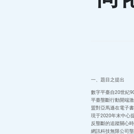
一、題目之提出
數字平臺自20世紀
平臺壟斷行動開端激
盟對亞馬遜在電子書
現于2020年末中
反壟斷的追蹤關心時
網訊科技無限公司壟斷