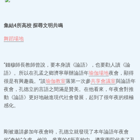
集結4所高校 探尋文明共鳴
舞蹈場地
“錢穆師長教師曾說，要本身讀《論語》，也要勸人讀《論
語》。所以在孔孟之鄉濟寧舉辦論語年
瑜伽場地
夜會，顯得
很是有興趣義。”談
瑜伽教室
落第一次參
共享會議室
與論語年
夜會，孔德立的言語之間滿是贊美。在他看來，年夜會對推
動《論語》更好地融進現代社會發展，起到了很年夜的積極
感化。
剛被邀請參加年夜會時，孔德立就發現了本年論語年夜會
的“奇妙”之處。他說，參賽的4所高校中，濟寧學院代表了孔