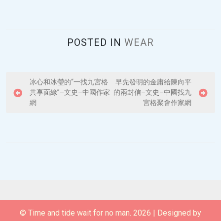
POSTED IN
WEAR
P
冰心和冰瑩的“一找九宮格
早先發明的金庸給陳向平
共享面緣”–文史–中國作家
的兩封信–文史–中國找九
o
網
宮格聚會作家網
s
t
n
a
v
i
g
© Time and tide wait for no man. 2026
|
Designed by
a