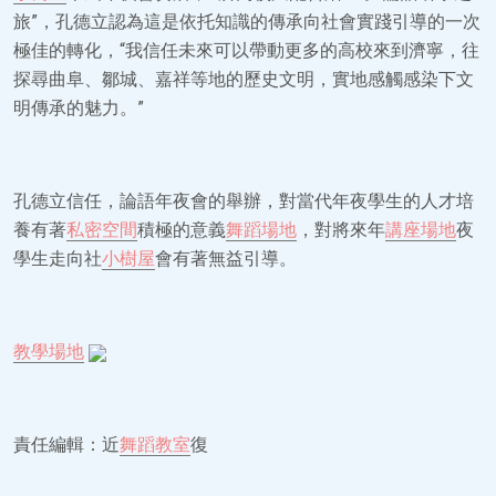
旅”，孔德立認為這是依托知識的傳承向社會實踐引導的一次
極佳的轉化，“我信任未來可以帶動更多的高校來到濟寧，往
探尋曲阜、鄒城、嘉祥等地的歷史文明，實地感觸感染下文
明傳承的魅力。”
孔德立信任，論語年夜會的舉辦，對當代年夜學生的人才培
養有著
私密空間
積極的意義
舞蹈場地
，對將來年
講座場地
夜
學生走向社
小樹屋
會有著無益引導。
教學場地
責任編輯：近
舞蹈教室
復