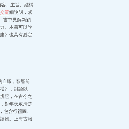
內容、主旨、結構
交流
細說明，緊
。書中見解新穎
力。本書可以說
庸》也具有必定
的血脈，影響前
禮》，討論以
辨證，在古今之
，對年夜眾清楚
繪，包含行禮圖、
讀物。上海古籍