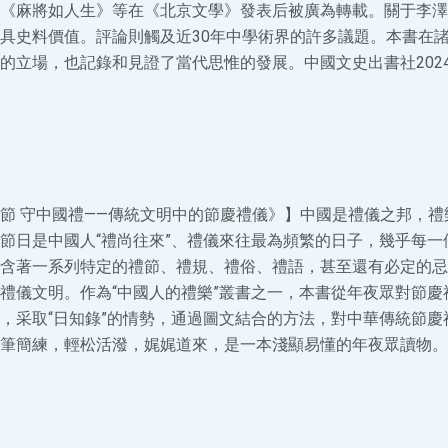
《麻將如人生》等在《北京文學》發表后被廣為轉載。關于李澤
具史料價值。評論則觸及近30年中學術界的許多議題。本書在
的立場，也記錄和見證了當代思惟的發展。中國文史出書社202
節 守中國禮——傳統文明中的節慶禮儀》】中國是禮儀之邦，禮
節日是中國人“禮尚往來”、禮儀來往最為頻繁的日子，幾乎每一
含著一系列特定的禮節、禮規、禮俗、禮語，甚至還有必定的忌
禮儀文明。作為“中國人的禮樂”叢書之一，本書從年夜眾對節慶
，采取“日知錄”的情勢，通過圖文結合的方法，對中華傳統節慶
筆簡練，輕松活潑，娓娓道來，是一本淺顯易懂的年夜眾讀物。齊