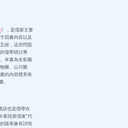
租
》，是儒家主要
于四書內容以及
五經，這些問題
的儒學研討專
。本書為全彩圖
物圖、山川圖
書的內容體系有
書。
應該也是儒學在
年夜陸新儒家”代
的隨筆兼有詩情