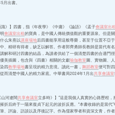
年5月出書。
通識》】四書，指《年夜學》《中庸》《論語》《孟子
會議室出
明
會議室出租
的寶典，是中國人傳統價值觀的重要源泉。但是關
什么朱熹以
講座場地
后四書能享用這般尊榮，甚至于位置不亞于
中、精研有得者，缺乏以解答。作者郭齊勇師長教師是當代有名
講解和研討四書的結晶，為讀者供給了一個清楚四書的合適門徑
優美插圖，包含與《四書》相關的文獻
瑜伽教室
圖、實物圖、人
染四
教學場地
書呈現的精力意境。讀此一書，
舞蹈教室
便可對四
從而清楚中國人的精力家底。中華書局2024年1月出
共享會議室
《山河遼闊
共享會議室
立多時》】“這是我個人真實的心路歷程，
摧折后終于一陽來復貞下起元的波折反應。”本書收錄的是當代“
筆、評論、訪談以及序後記字。作為儒家學者和資深文青，作者