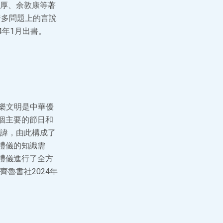
厚、余敦康等著
諸多問題上的言說
4年1月出書。
樂文明是中華優
個主要的節日和
諱，由此構成了
禮儀的知識需
禮儀進行了全方
魯書社2024年