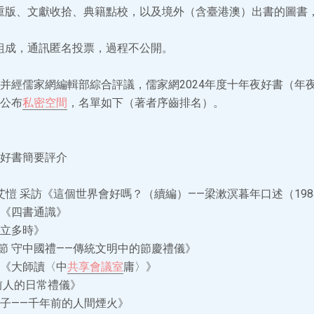
訂重版、文獻收拾、典籍點校，以及境外（含臺港澳）出書的圖書
者組成，通訊匿名投票，過程不公開。
并經儒家網編輯部綜合評議，儒家網2024年度十年夜好書（年
公布
私密空間
，名單如下（著者序齒排名）。
好書簡要評介
美]艾愷 采訪《這個世界會好嗎？（續編）——梁漱溟暮年口述（1984
《四書通識》
闊立多時》
國節 守中國禮——傳統文明中的節慶禮儀》
著《大師讀〈中
共享會議室
庸〉》
《前人的日常禮儀》
日子——千年前的人間煙火》