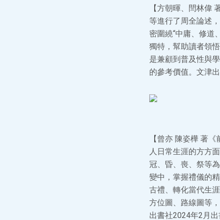
【方朝暉、閆林偉 
等進行了周全論述，
密圍繞“中庸、修道
獨特，幫助讀者領悟
是兼顧到普及性與學
的參考價值。文津出書
【曾亦 陳姿樺 著
人日常生涯的方方面
冠、昏、喪、祭等為
變中，掌握禮儀的精
古禮、轉化當代生涯
方位圖、路線圖等，
出書社2024年2月