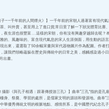
日子——千年前的人間煙火》】一千年前的宋朝人過著富有現代氣
茶、叫外賣，甚至用上了進口貨;常日里了解一下狀況體育比賽
，夜生涯也很豐富……這樣的宋朝，你有沒有興趣穿越歸去呢？
雅的、風趣味的、富含現代氣息的宋人生涯側面，用生動的語言
現出來，還選取了50余幅宋畫與宋代器物圖片作為配圖。作者
，讓我們領略蘊躲在歷史與傳統中的日常之美，感觸感染過小日
8月出書。
偉 攝影《與孔子相遇：跟著傳授游三孔》】曲阜“三孔”指的是孔
棲身、祭奠、學習的處所，是儒家文明的源頭和發源地。曲阜“
中華優秀傳統文明的根脈地點、感情所系，是中國歷代紀念孔子