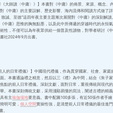
著《大師讀〈中庸〉》】本書對《中庸》的佈景、來源、概念、
對《中庸》的主要誤解、歷史影響、海內流傳和閱讀方式做了詳
、致誠、至德”這四年夜主要主題漸次展開對《中庸》的深刻解讀
《中庸》思惟的胸無點墨，以及此中所傳遞的穿越時代的永恒氣
術性，不僅可以為年夜眾供給一個普及性讀物，對學者研討《中
社2024年9月出書。
《前人的日常禮儀》】中國現代禮儀，作為貫穿國家、社會、家庭
面。本書通論禮之精意，然后以三《禮》為中間，結合《朱子家
焦點的前人日常禮儀。深刻文獻，面對日常，重視傳統與現代的
華。本書深刻傳統文獻，采用淺顯易懂的寫法，闡述古禮的精義
具有主
瑜伽場地
要意義。書中配圖100多張，有近50張作者手
簡明可愛，
個人空間
實操性強，是清楚前人日常禮儀的最佳進門
出書。