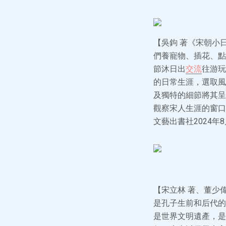
【吳鉤 著《宋朝小
們養寵物、插花、點
節沐日出
交流
往游玩
的日常生涯，選取風
及獨特的細節將其呈
觀察宋人生涯的窗口
文藝出書社2024年
【宋立林 著、董少
是孔子生前和后代的
是世界文明遺產，是