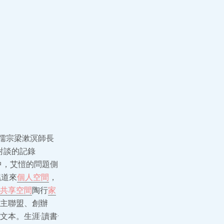
代儒宗梁漱溟師長
對談的記錄
中，艾愷的問題側
娓道來
個人空間
，
共享空間
陶行
家
主聯盟、創辦
本。生涯·讀書·