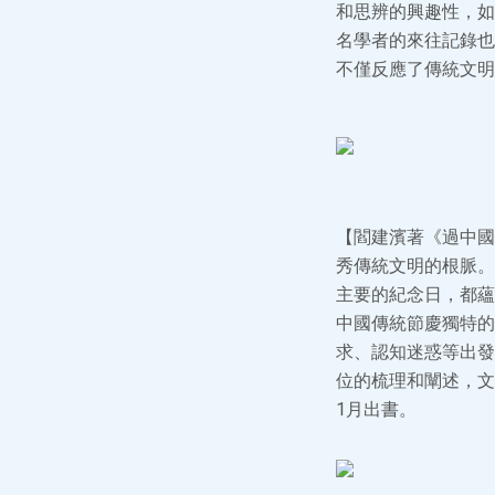
和思辨的興趣性，如
名學者的來往記錄也
不僅反應了傳統文明
【閻建濱著《過中國
秀傳統文明的根脈。
主要的紀念日，都蘊
中國傳統節慶獨特的
求、認知迷惑等出發
位的梳理和闡述，文
1月出書。