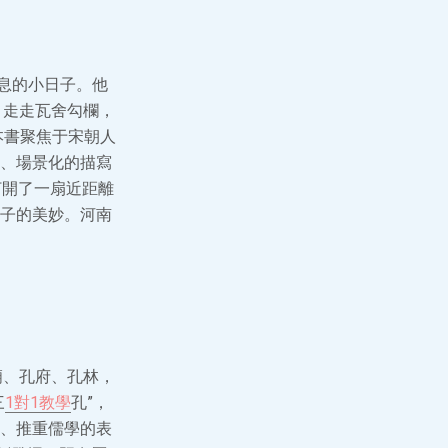
息的小日子。他
、走走瓦舍勾欄，
本書聚焦于宋朝人
、場景化的描寫
打開了一扇近距離
子的美妙。河南
廟、孔府、孔林，
三
1對1教學
孔”，
、推重儒學的表