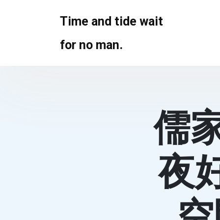
Skip
to
Time and tide wait
content
for no man.
儒家
夜
空