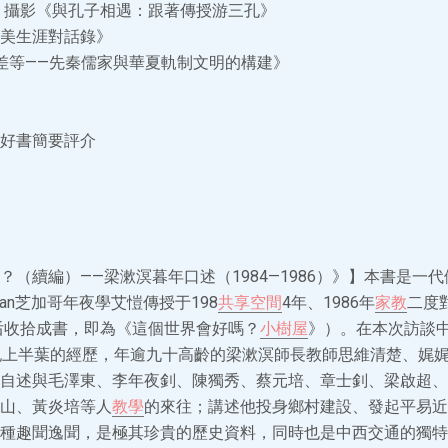
少偉 攝影《與孔子相遇：跟著傳授游三孔》
共美生涯對話錄》
愛有差等——先秦儒家與華夏軌制文明的構建》
好書簡要評介
？（續編）——梁漱溟暮年口述（1984—1986）》】本書是一
ican芝加哥年夜學艾愷傳授于198
共享空間
4年、1986年
家教
二度
談后收拾成書，即為《這個世界會好嗎？
小樹屋
》）。在本次訪談
紀上半葉的經歷，年逾九十高齡的梁漱溟師長教師思維清楚、娓
自述與毛澤東、李年夜釗、陳獨秀、蔡元培、章士釗、梁啟超、
山、黃炎培等人
教學
的來往；講述他投身鄉村建設、發起平易近
種趣聞逸聞，是極其珍貴的歷史資料，同時也是中西交通的獨特文