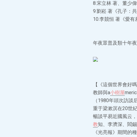
8.宋立林 著、董
9.劉崧 著《孔子：
10.李競恒 著《
年夜眾普及類十年夜
【《這個世界會好嗎
教師與a
小樹屋
mer
（1980年頭次訪
重于梁漱溟在20世
暢談平易近國風云，
教
知、李濟深、閻錫
《光亮報》期間的種