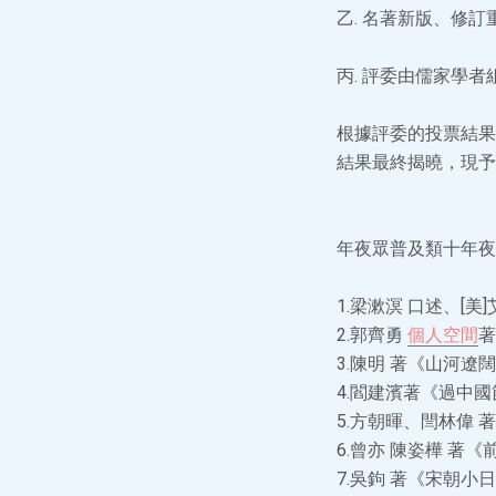
乙. 名著新版、修
丙. 評委由儒家學
根據評委的投票結果
結果最終揭曉，現予
年夜眾普及類十年夜
1.梁漱溟 口述、[
2.郭齊勇
個人空間
著
3.陳明 著《山河遼
4.閻建濱著《過中
5.方朝暉、閆林偉 
6.曾亦 陳姿樺 著
7.吳鉤 著《宋朝小