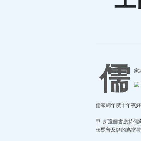
儒
家
儒家網年度十年夜好
甲. 所選圖書應持
夜眾普及類的應當持