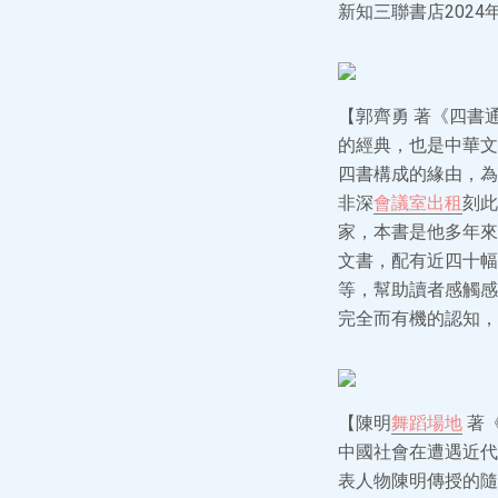
新知三聯書店2024
【郭齊勇 著《四書
的經典，也是中華文
四書構成的緣由，為
非深
會議室出租
刻此
家，本書是他多年來
文書，配有近四十幅
等，幫助讀者感觸感
完全而有機的認知，
【陳明
舞蹈場地
著
中國社會在遭遇近代
表人物陳明傳授的隨