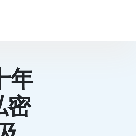
十年
私密
及