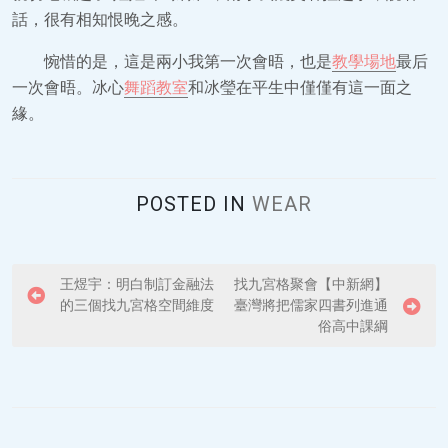
話，很有相知恨晚之感。
惋惜的是，這是兩小我第一次會晤，也是
教學場地
最后
一次會晤。冰心
舞蹈教室
和冰瑩在平生中僅僅有這一面之
緣。
POSTED IN
WEAR
P
王煜宇：明白制訂金融法
找九宮格聚會【中新網】
的三個找九宮格空間維度
臺灣將把儒家四書列進通
o
俗高中課綱
s
t
n
a