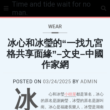
Time and tide wait for no
Skip
to
man.
content
WEAR
冰心和冰瑩的“一找九宮
格共享面緣”–文史–中國
作家網
POSTED ON
03/24/2025
BY
ADMIN
冰
心和冰瑩
小樹屋
都是筆名，冰心
的原名是謝婉瑩，冰瑩的原名是謝叫
崗。冰心是福建長樂人，冰瑩是湖南