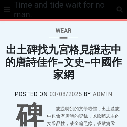
Time and tide wait for no
Skip
to
man.
content
WEAR
出土碑找九宮格見證志中
的唐詩佳作–文史–中國作
家網
POSTED ON
03/08/2025
BY
ADMIN
碑
志是特別的文學載體，出土墓志
中也會有唐詩的記錄，以吹噓志主的
文采品性，或全篇照錄，或散篇零