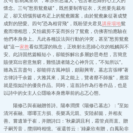
次句“欲制萬里衣”，牽涉所思遠人，包含著思婦對心上人的
懷念。三句“愁剪鴛鴦破”，既然要制寄征衣，天然要先裁布
疋，卻又煩惱剪破布疋上的鴛鴦圖案，由於鴛鴦象征著成雙
成對的戀愛。四句“恐為相背飛”，既盼望夫君見
講座場地
鴛
鴦而增相思，又怕裁剪不妥而拆分了鴛鴦，仿佛害怕應驗在
他們本身身上。凡此各種設法與行動的沖突，甚至“愁剪鴛鴦
破”這一
家教
看似荒謬的執念，正映射出思婦心坎的牴觸與不
安。此詩固然篇幅短小，卻能拆解出多層妙思奇想，言簡意
賅便寫出密意無窮，難怪讀者隨之心神升沉，“不知所以”。
雖為五言盡句，卻能得古風神韻，頗顯興寄。墓志言張曄“著
古律詩千余篇，大雅其來，莫之能上，覽者靡不師服”，應當
就是指如許的優良作品。同時，這首詩作為行卷作品，也是
以詩中的女主人公隱喻本身應舉前的忐忑心態。
陽修己與崔融贈答詩。陽奉潤撰《陽修己墓志》：“至如
清河崔融、瑯瑘王方損、長樂馮元凱、安陸郝懿，并相友
善。嘗遺筆于崔，并贈詩曰：‘秋豪調且利，霜管貞而直。贈
子嗣芳音，攬搦時相憶。’崔還答云：‘綠豪欣有贈，白鳳恥非