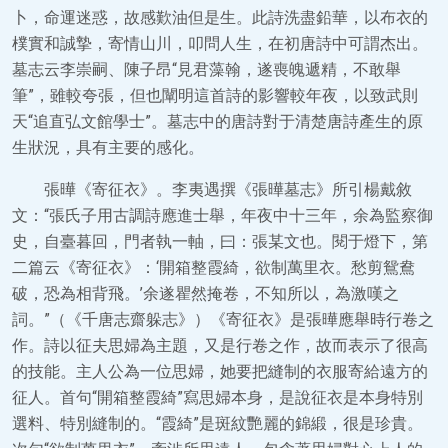
卜，命運迷惑，故感歎油但是生。此詩洗盡鉛華，以布衣的
樸實和誠摯，寄情山川，叩問人生，在初唐詩中可謂杰出。
墓志云李崇嗣、陳子昂“見君藻翰，遂喪魄遞精，不敢舉
筆”，雖較夸張，但也闡明這首詩的影響較年夜，以致武則
天“追直弘文館學士”。墓志中的唐詩對于清楚唐詩產生的原
生狀況，具有主要的感化。
張曄《寄征衣》。李夷遇撰《張曄墓志》所引楊戴敘
文：“張氏子用古調詩應進士舉，年夜中十三年，余為監察御
史，自臺暮回，門者執一軸，曰：張某文也。閱于燈下，第
二篇云《寄征衣》：‘開箱整霞綺，欲制萬里衣。愁剪鴛鴦
破，恐為相背飛。’余遂瞿然掩卷，不知所以，為激嘆之
詞。”（《千唐志齋躲志》）《寄征衣》是張曄應舉時行卷之
作。詩以征夫思婦為主題，又是行卷之作，故而表示了很高
的技能。主人公為一位思婦，她要把縫制的衣服寄給遠方的
征人。首句“開箱整霞綺”寫思婦本身，是說征衣是本身特別
選料、特別縫制的。“霞綺”是斑紋艷麗的錦緞，很是珍貴。