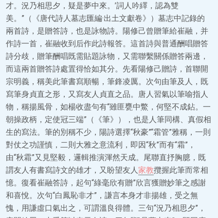
才。況乃相思夕，疑是夢中來。’詞人吟繹，認為雙
美。”（《唐代詩人墓志匯編·出土文獻卷》）墓志中記錄的
兩首詩，是贈答詩，也是詠物詩。陽修己曾贈筆給崔融，并
作詩一首，崔融收到后作此詩報答。這首詩與普通酬唱贈答
詩分歧，贈筆酬唱既需貼題詠物，又需聯繫關係贈答兩邊，
而這兩首贈答詩處置得恰如其分。先看陽修己贈詩，首聯開
宗明義，稱美此筆書寫順暢，筆鋒凌厲。次句由筆及人，既
寫筆身貞直之形，又寫友人貞直之品。唐人習氣以筆喻指人
物，稱揚風骨，如楊收盡句有“雖匪甕中鱉，何堅不成鉆。一
朝操政柄，定使冠三端”（《筆》），也是人筆同構、真假相
生的寫法。筆的別稱不少，陽詩選擇“秋豪”“霜管”雅稱，一則
對仗之功謹慎，二則大雅之意流利，即因“秋”而有“霜”，
由“秋霜”又見堅毅，邏輯推演渾然天成。尾聯直抒胸臆，既
謂友人有書寫詩文的雄才，又盼望友人
家教
攬握此筆而常相
憶。復看崔融答詩，起句“綠毫欣有贈”欣言獲贈妙筆之感謝
和喜悅。次句“白鳳恥非才”，謙言本身才非揚雄，受之無
愧，用謙虛口氣出之，可謂溫良得體。三句“況乃相思夕”，