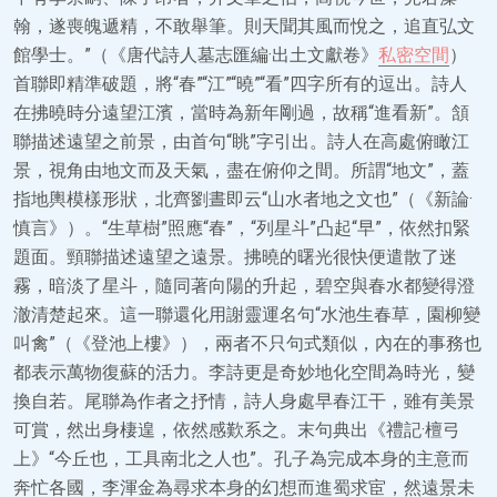
翰，遂喪魄遞精，不敢舉筆。則天聞其風而悅之，追直弘文
館學士。”（《唐代詩人墓志匯編·出土文獻卷》
私密空間
）
首聯即精準破題，將“春”“江”“曉”“看”四字所有的逗出。詩人
在拂曉時分遠望江濱，當時為新年剛過，故稱“進看新”。頷
聯描述遠望之前景，由首句“眺”字引出。詩人在高處俯瞰江
景，視角由地文而及天氣，盡在俯仰之間。所謂“地文”，蓋
指地輿模樣形狀，北齊劉晝即云“山水者地之文也”（《新論·
慎言》）。“生草樹”照應“春”，“列星斗”凸起“早”，依然扣緊
題面。頸聯描述遠望之遠景。拂曉的曙光很快便遣散了迷
霧，暗淡了星斗，隨同著向陽的升起，碧空與春水都變得澄
澈清楚起來。這一聯還化用謝靈運名句“水池生春草，園柳變
叫禽”（《登池上樓》），兩者不只句式類似，內在的事務也
都表示萬物復蘇的活力。李詩更是奇妙地化空間為時光，變
換自若。尾聯為作者之抒情，詩人身處早春江干，雖有美景
可賞，然出身棲遑，依然感歎系之。末句典出《禮記·檀弓
上》“今丘也，工具南北之人也”。孔子為完成本身的主意而
奔忙各國，李渾金為尋求本身的幻想而進蜀求宦，然遠景未