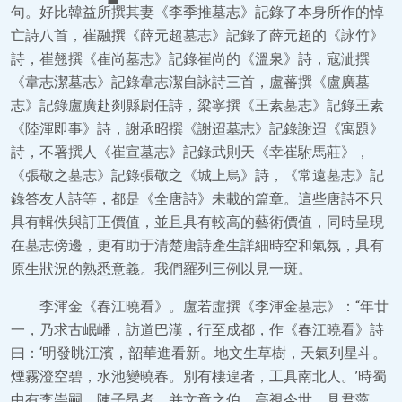
句。好比韓益所撰其妻《李季推墓志》記錄了本身所作的悼
亡詩八首，崔融撰《薛元超墓志》記錄了薛元超的《詠竹》
詩，崔翹撰《崔尚墓志》記錄崔尚的《溫泉》詩，寇泚撰
《韋志潔墓志》記錄韋志潔自詠詩三首，盧蕃撰《盧廣墓
志》記錄盧廣赴剡縣尉任詩，梁寧撰《王素墓志》記錄王素
《陸渾即事》詩，謝承昭撰《謝迢墓志》記錄謝迢《寓題》
詩，不署撰人《崔宣墓志》記錄武則天《幸崔駙馬莊》，
《張敬之墓志》記錄張敬之《城上烏》詩，《常遠墓志》記
錄答友人詩等，都是《全唐詩》未載的篇章。這些唐詩不只
具有輯佚與訂正價值，並且具有較高的藝術價值，同時呈現
在墓志傍邊，更有助于清楚唐詩產生詳細時空和氣氛，具有
原生狀況的熟悉意義。我們羅列三例以見一斑。
李渾金《春江曉看》。盧若虛撰《李渾金墓志》：“年廿
一，乃求古岷嶓，訪道巴漢，行至成都，作《春江曉看》詩
曰：‘明發眺江濱，韶華進看新。地文生草樹，天氣列星斗。
煙霧澄空碧，水池變曉春。別有棲遑者，工具南北人。’時蜀
中有李崇嗣、陳子昂者，并文章之伯，高視今世，見君藻