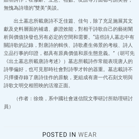
無愧為詩壇的“雙美”美談。
出土墓志所載唐詩不乏佳篇、佳句，除了充足施展其文
獻及史料層面的補遺、參證效能，對相干詩歌自己的藝術闡
析與價值抉發也另有必定的空間和需要。“這些詩人墓志中有
關詩歌的記錄，對唐詩的輯佚、詩歌產生佈景的考核、詩人
立品行事的印證，都具有原典價值和原生態意義。”（胡可先
《出土墓志所載唐詩考述》）墓志所載詩作常能表現唐人的
詩學偏好，也可見那時社會對詩學才幹的器重。墓志載詩不
只擇優存錄了唐詩佳作的原貌，更組成有唐一代石刻文明與
詩歌文明交相照映的活潑正面。
（作者：徐煥，系中國社會迷信院文學研討所助理研討
員）
POSTED IN
WEAR