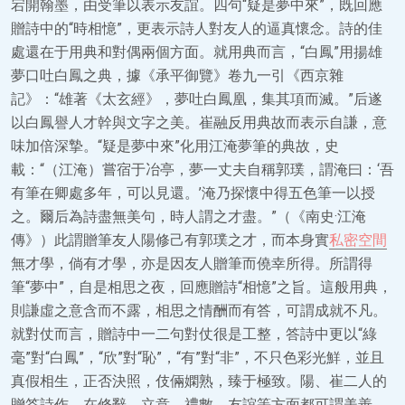
宕開翰墨，由受筆以表示友誼。四句“疑是夢中來”，既回應
贈詩中的“時相憶”，更表示詩人對友人的逼真懷念。詩的佳
處還在于用典和對偶兩個方面。就用典而言，“白鳳”用揚雄
夢口吐白鳳之典，據《承平御覽》卷九一引《西京雜
記》：“雄著《太玄經》，夢吐白鳳凰，集其項而滅。”后遂
以白鳳譽人才幹與文字之美。崔融反用典故而表示自謙，意
味加倍深摯。“疑是夢中來”化用江淹夢筆的典故，史
載：“（江淹）嘗宿于冶亭，夢一丈夫自稱郭璞，謂淹曰：‘吾
有筆在卿處多年，可以見還。’淹乃探懷中得五色筆一以授
之。爾后為詩盡無美句，時人謂之才盡。”（《南史·江淹
傳》）此謂贈筆友人陽修己有郭璞之才，而本身實
私密空間
無才學，倘有才學，亦是因友人贈筆而僥幸所得。所謂得
筆“夢中”，自是相思之夜，回應贈詩“相憶”之旨。這般用典，
則謙虛之意含而不露，相思之情酬而有答，可謂成就不凡。
就對仗而言，贈詩中一二句對仗很是工整，答詩中更以“綠
毫”對“白鳳”，“欣”對“恥”，“有”對“非”，不只色彩光鮮，並且
真假相生，正否決照，伎倆嫻熟，臻于極致。陽、崔二人的
贈答詩作，在修辭、立意、禮數、友誼等方面都可謂美善，