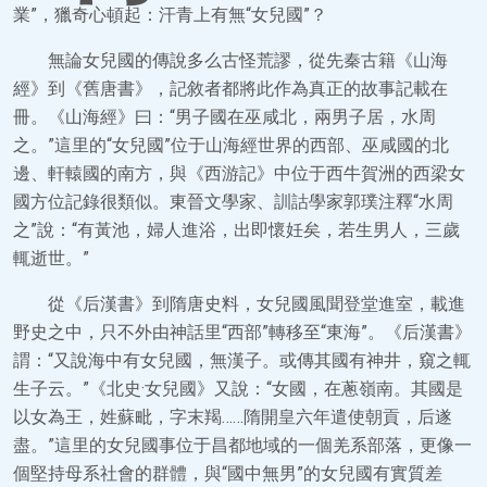
業”，獵奇心頓起：汗青上有無“女兒國”？
無論女兒國的傳說多么古怪荒謬，從先秦古籍《山海
經》到《舊唐書》，記敘者都將此作為真正的故事記載在
冊。《山海經》曰：“男子國在巫咸北，兩男子居，水周
之。”這里的“女兒國”位于山海經世界的西部、巫咸國的北
邊、軒轅國的南方，與《西游記》中位于西牛賀洲的西梁女
國方位記錄很類似。東晉文學家、訓詁學家郭璞注釋“水周
之”說：“有黃池，婦人進浴，出即懷妊矣，若生男人，三歲
輒逝世。”
從《后漢書》到隋唐史料，女兒國風聞登堂進室，載進
野史之中，只不外由神話里“西部”轉移至“東海”。《后漢書》
謂：“又說海中有女兒國，無漢子。或傳其國有神井，窺之輒
生子云。”《北史·女兒國》又說：“女國，在蔥嶺南。其國是
以女為王，姓蘇毗，字末羯……隋開皇六年遣使朝貢，后遂
盡。”這里的女兒國事位于昌都地域的一個羌系部落，更像一
個堅持母系社會的群體，與“國中無男”的女兒國有實質差