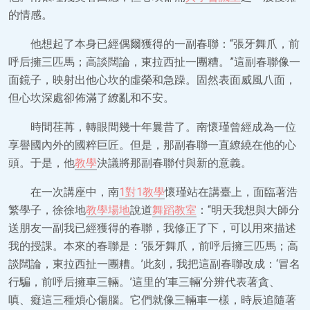
的情感。
他想起了本身已經偶爾獲得的一副春聯：“張牙舞爪，前
呼后擁三匹馬；高談闊論，東拉西扯一團糟。”這副春聯像一
面鏡子，映射出他心坎的虛榮和急躁。固然表面威風八面，
但心坎深處卻佈滿了繚亂和不安。
時間荏苒，轉眼間幾十年曩昔了。南懷瑾曾經成為一位
享譽國內外的國粹巨匠。但是，那副春聯一直繚繞在他的心
頭。于是，他
教學
決議將那副春聯付與新的意義。
在一次講座中，南
1對1教學
懷瑾站在講臺上，面臨著浩
繁學子，徐徐地
教學場地
說道
舞蹈教室
：“明天我想與大師分
送朋友一副我已經獲得的春聯，我修正了下，可以用來描述
我的授課。本來的春聯是：‘張牙舞爪，前呼后擁三匹馬；高
談闊論，東拉西扯一團糟。’此刻，我把這副春聯改成：‘冒名
行騙，前呼后擁車三輛。’這里的‘車三輛’分辨代表著貪、
嗔、癡這三種煩心傷腦。它們就像三輛車一樣，時辰追隨著