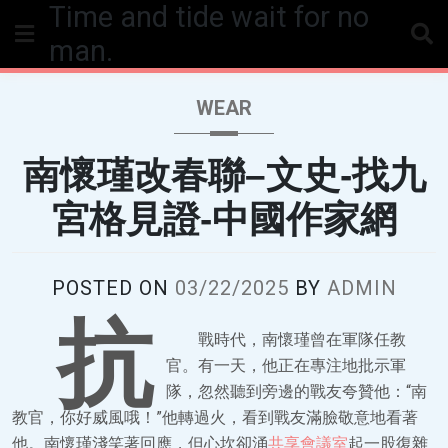
Time and tide wait for no
Skip
to
man.
content
WEAR
南懷瑾改春聯–文史-找九
宮格見證-中國作家網
POSTED ON
03/22/2025
BY
ADMIN
抗
戰時代，南懷瑾曾在軍隊任教
官。有一天，他正在專注地批示軍
隊，忽然聽到旁邊的戰友夸贊他：“南
教官，你好威風哦！”他轉過火，看到戰友滿臉敬意地看著
他。南懷瑾淺笑著回應，但心坎卻涌
共享會議室
起一股復雜