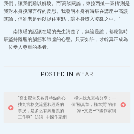
我們，讓我們難以解脫。而‘高談闊論，東拉西扯一團糟’則是
我對本身授課言行的反思。我發明本身有時辰在講座中高談
闊論，但卻老是難以捉住重點，讓本身墮入凌亂之中。”
南懷瑾的話讓在場的先生清楚了，無論是誰，都應當時
辰堅持甦醒的腦筋和謙虛的心態。只要如許，才幹真正成為
一位受人尊重的學者。
POSTED IN
WEAR
P
“寫出配合又各具特點的心
楊沫找九宮格分享：一
找九宮格交流靈和經過的
個“極真摯，極本質”的作
o
事況，是多么有興趣義的
家–文史–中國作家網
s
工作啊”–訪談–中國作家網
t