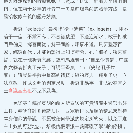
過火癡迷原創的時期氣氛中已然成了拼集、騎墻與平淡的別
稱，但在兩千多年的汗青中一向是輝煌高尚的治學方法，是
醫治教條主義的靈丹妙藥。
折衷（eclectic）最後指“從中遴選”（ex-legein），即不
淪于一偏，不黨不私，不盲從威望，不逢迎潮水，敢于打破
門戶偏見，擇善而從，持平而論，即事求道。只要整潔百
家，綜羅百代，才能夠談得上淵博精微。孔子繼圣，獨秀前
哲，就在于他折衷六經，故司馬遷贊曰：“自皇帝貴爵，中國
言六藝者折衷于夫子，可謂至圣矣！”（《史記·孔子世
家》）這就是半數中最高的禮贊：镕冶經典，翔集子史，立
法立教，終成文明的判定尺度。折衷非易事，非弘毅睿智之
士
會議室出租
不克不及為。
色諾芬自稱從英明的前人所奉送的可貴遺產中遴選出好
工具，精研商討并傳諸后世。西塞羅也以溫順的猜忌來對待
本身信仰的學說，不愿被任何學派的規定所約束，以免于進
主出奴的可悲地步。培根仇恨宗派主義障礙了學問的停頓，