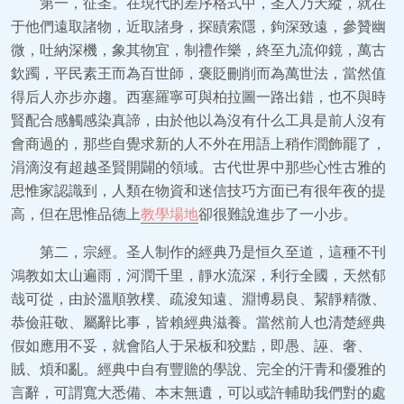
第一，征圣。在現代的差序格式中，圣人乃天縱，就在
于他們遠取諸物，近取諸身，探賾索隱，鉤深致遠，參贊幽
微，吐納深機，象其物宜，制禮作樂，終至九流仰鏡，萬古
欽躅，平民素王而為百世師，褒貶刪削而為萬世法，當然值
得后人亦步亦趨。西塞羅寧可與柏拉圖一路出錯，也不與時
賢配合感觸感染真諦，由於他以為沒有什么工具是前人沒有
會商過的，那些自覺求新的人不外在用語上稍作潤飾罷了，
涓滴沒有超越圣賢開闢的領域。古代世界中那些心性古雅的
思惟家認識到，人類在物資和迷信技巧方面已有很年夜的提
高，但在思惟品德上
教學場地
卻很難說進步了一小步。
第二，宗經。圣人制作的經典乃是恒久至道，這種不刊
鴻教如太山遍雨，河潤千里，靜水流深，利行全國，天然郁
哉可從，由於溫順敦樸、疏浚知遠、淵博易良、絜靜精微、
恭儉莊敬、屬辭比事，皆賴經典滋養。當然前人也清楚經典
假如應用不妥，就會陷人于呆板和狡黠，即愚、誣、奢、
賊、煩和亂。經典中自有豐贍的學說、完全的汗青和優雅的
言辭，可謂寬大悉備、本末無遺，可以或許輔助我們對的處