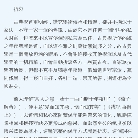
折衷
古典學首重明經，講究學術傳承和積聚，卻并不拘泥于
家法，不守一家一派的舊說，由於它不是任何一個門戶的私
人財富，也歷來不以宣傳個別私言為己任。古典學所傳的統
之年夜者就是道，而以道不雅之則萬物無貴賤之分，故古典
學是一個開放包涵的體系，不會謝絕接收其他學派以及古代
學問的一切精華，而會自動折衷各方，融貫古今。百家眾技
皆有所長，但都不克不及獨專年夜道，假如逝世守宗派，黨
同伐異，得一察而自好，各引一端，崇其所善，則道術為全
國裂矣。
前人理解“常人之患，蔽于一曲而暗于年夜理”（《荀子·
解蔽》），便主意“愛而知其惡，憎而知其善”（《禮記·曲禮
上》），以道體和私心來防禦保守能夠帶來的僵化，戰勝陳
陳相因和抱殘守缺必定形成的惡果。而廓然至公的氣度須以
博采眾長為基本，這種完整的保守方式就是折衷。這個詞在