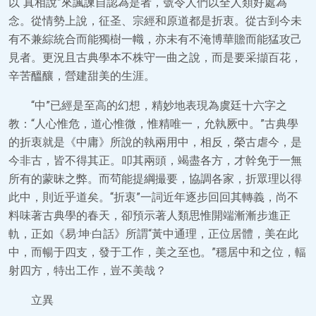
以“真相說”來諷諫自認為是者，號令人們以全人類好處為
念。從情勢上說，征圣、宗經和原道都是折衷。從古到今未
有不兼綜統合而能獨樹一幟，亦未有不淹博華贍而能猛攻己
見者。更況且古典學本不株守一曲之說，而是要采擷百花，
辛苦醞釀，營建甜美的生涯。
“中”已經是至高的幻想，精妙地表現為虞廷十六字之
教：“人心惟危，道心惟微，惟精唯一，允執厥中。”古典學
的折衷就是《中庸》所說的執兩用中，相反，榮古虐今，是
今非古，皆不得其正。叩其兩頭，竭盡各方，才幹免于一無
所有的蒙昧之弊。而茍能提綱撮要，協調各家，折眾理以得
此中，則近乎道矣。“折衷”一詞近年逐步回回其轉義，尚不
料味著古典學的春天，卻預示著人類思惟開端漸漸步進正
軌，正如《易·坤·白話》所謂“黃中通理，正位居體，美在此
中，而暢于四支，發于工作，美之至也。”穩居中和之位，輻
射四方，特出工作，豈不美哉？
立異