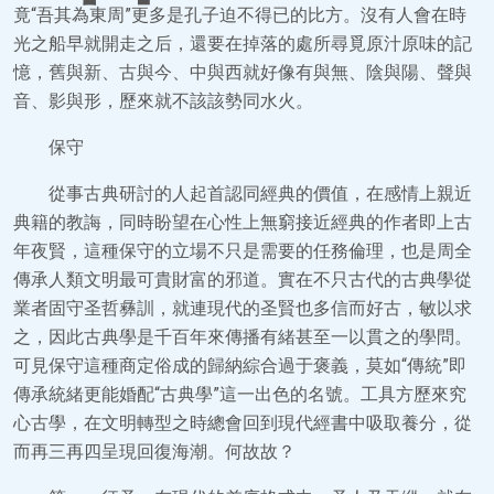
竟“吾其為東周”更多是孔子迫不得已的比方。沒有人會在時
光之船早就開走之后，還要在掉落的處所尋覓原汁原味的記
憶，舊與新、古與今、中與西就好像有與無、陰與陽、聲與
音、影與形，歷來就不該該勢同水火。
保守
從事古典研討的人起首認同經典的價值，在感情上親近
典籍的教誨，同時盼望在心性上無窮接近經典的作者即上古
年夜賢，這種保守的立場不只是需要的任務倫理，也是周全
傳承人類文明最可貴財富的邪道。實在不只古代的古典學從
業者固守圣哲彝訓，就連現代的圣賢也多信而好古，敏以求
之，因此古典學是千百年來傳播有緒甚至一以貫之的學問。
可見保守這種商定俗成的歸納綜合過于褒義，莫如“傳統”即
傳承統緒更能婚配“古典學”這一出色的名號。工具方歷來究
心古學，在文明轉型之時總會回到現代經書中吸取養分，從
而再三再四呈現回復海潮。何故故？