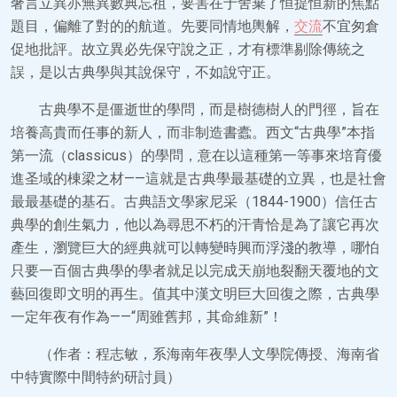
奢言立異亦無異數典忘祖，要害在于舍棄了恒提恒新的焦點
題目，偏離了對的的航道。先要同情地輿解，
交流
不宜匆倉
促地批評。故立異必先保守說之正，才有標準剔除傳統之
誤，是以古典學與其說保守，不如說守正。
古典學不是僵逝世的學問，而是樹德樹人的門徑，旨在
培養高貴而任事的新人，而非制造書蠹。西文“古典學”本指
第一流（classicus）的學問，意在以這種第一等事來培育優
進圣域的棟梁之材——這就是古典學最基礎的立異，也是社會
最最基礎的基石。古典語文學家尼采（1844-1900）信任古
典學的創生氣力，他以為尋思不朽的汗青恰是為了讓它再次
產生，瀏覽巨大的經典就可以轉變時興而浮淺的教導，哪怕
只要一百個古典學的學者就足以完成天崩地裂翻天覆地的文
藝回復即文明的再生。值其中漢文明巨大回復之際，古典學
一定年夜有作為——“周雖舊邦，其命維新”！
（作者：程志敏，系海南年夜學人文學院傳授、海南省
中特實際中間特約研討員）