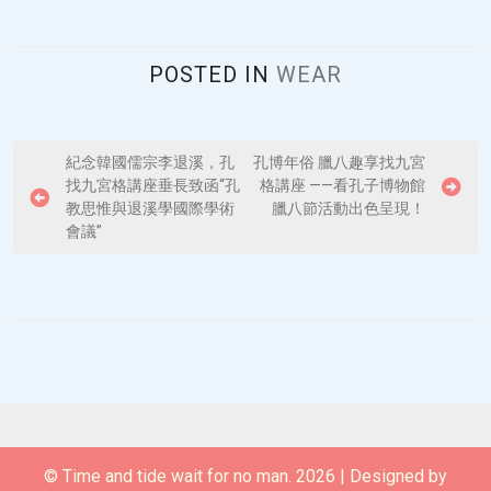
POSTED IN
WEAR
P
紀念韓國儒宗李退溪，孔
孔博年俗 臘八趣享找九宮
找九宮格講座垂長致函“孔
格講座 ——看孔子博物館
o
教思惟與退溪學國際學術
臘八節活動出色呈現！
s
會議”
t
n
a
v
i
g
a
© Time and tide wait for no man. 2026
|
Designed by