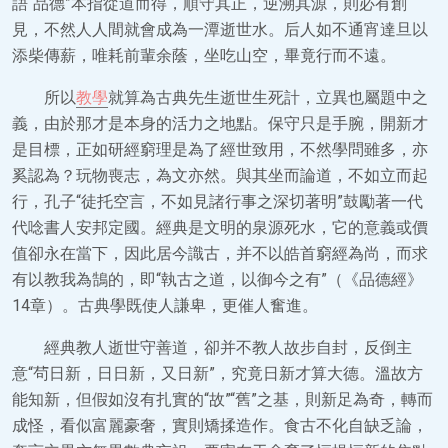
語“品德”本指從道而得，順守其正，逆溯其源，則必有創
見，不然人人間就會成為一潭逝世水。后人如不通宵達旦以
添柴傳薪，唯耗前輩余蔭，坐吃山空，畢竟行而不遠。
所以
教學
就算為古典先生逝世生死計，立異也屬題中之
義，由於那才是本身的活力之地點。保守只是手腕，開新才
是目標，正如研經窮理是為了經世致用，不然學問雖多，亦
奚認為？玩物喪志，為文亦然。與其坐而論道，不如立而起
行，孔子“徒托空言，不如見諸行事之深切著明”鼓勵著一代
代唸書人安邦定國。經典是文明的泉源死水，它的意義或價
值卻永在當下，因此居今識古，并不以皓首窮經為尚，而求
有以教我為鵠的，即“執古之道，以御今之有”（《品德經》
14章）。古典學既使人謙卑，更催人奮進。
經典教人逝世守善道，卻并不教人故步自封，反倒主
意“茍日新，日日新，又日新”，究竟日新才算大德。溫故方
能知新，但假如沒有扎實的“故”“舊”之基，則新足為奇，轉而
成怪，看似富麗豪奢，實則矯揉造作。食古不化自缺乏論，