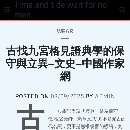
Time and tide wait for no
Skip
to
man.
content
WEAR
古找九宮格見證典學的保
守與立異–文史–中國作家
網
POSTED ON
03/09/2025
BY
ADMIN
古
典學崇尚現代經典，是為保守；
但“祖述堯舜，憲章文武”并不是泥古的
代名詞，更不是思惟復辟的標語，究