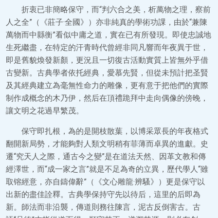
折衷已非簡略保守，而“判六合之美，析萬物之理，察前
人之全”（《莊子·全國》）亦非純真的學術功課，由於“兼陳
萬物而中縣衡”看似中庸之道，實在已有所發現。即使忠誠地
生死繼盡，在特定的汗青時代曾經非同凡響而年夜異于世，
即是舊貌煥發新顏，更況且一切復古活動實質上皆無外乎借
古變新。古典學者依托經典，愛慕先賢，但從未預計把圣賢
及其經典建立為毫無性命力的雕像，更有意于把他們的實際
制作成概念的木乃伊，然后在頂禮跪拜中走向偶像的傍晚，
讓文明之花過早繁茂。
保守即扎根，為的是開枝散葉，以博采眾長的年夜格式
翻開新局勢，才能夠對人類文明稍有菲薄而卓異的進獻。史
遷“究天人之際，通古今之變”是在道法天然、因革文教和傳
經澤世，而“成一家之言”就是不足為奇的立異，歷代學人“雖
取镕經意，亦自鑄偉辭”（《文心雕龍·辨騷》）更是保守以
出新的盡佳詮釋。古典學保持守先以待后，這里的后即為
新。師法而非沿襲，傳道則務往陳言，泥古反倒害古。古