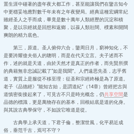
置生涯中碰著的盡年夜大都工作，甚至能讓我們在鑒古知今
中更穩妥地應對數千年未有之年夜變局。經典這種宏綱常紀
雖經圣人之手而成，畢竟是數十萬年人類經歷的沉淀和積
聚，是以宗經就是回想和返鄉，以葆人類壯闊、樸素和開闊
爽朗的精力底色。
第三，原道。圣人俯仰六合，鑒周日月，窮神知化，不
是要誇耀傖夫俗人的聰明，而是在代天立言。夫子述而不
作，述的就是天道，由於天然才是真正的作者，而先賢所撰
的典籍無非忠誠記載了“如是我聞”。人們遠思先圣，志乎舊
道，實質上是服從不移至理：征圣和宗經終極是為了原道。
老子《品德經》“能知古始，是謂道紀”（14章）曾經把古與
道慎密銜接起來了，可見古不只是時光概念，仍
共享空間
是
品德的標識，更是萬物存在的基本，回根結底是道的化身。
與其說古典學保守，不如說它唯道是從。
古典學上承天道，下君子倫，整潔世風，化平易近成
俗，垂范千古，焉可不守？