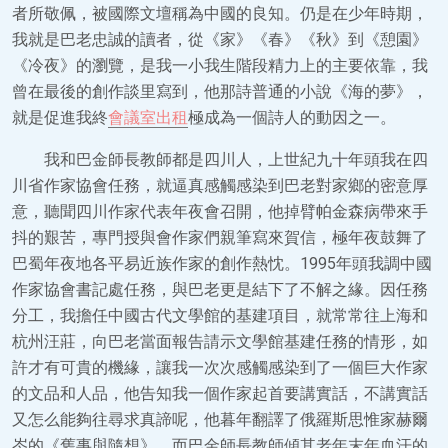
者所敬佩，被國際文壇稱為中國的良知。仍是在少年時期，
我就是巴老忠誠的讀者，從《家》《春》《秋》到《憩園》
《冷夜》的瀏覽，是我一小我生階段精力上的主要依靠，我
曾在最後的創作談里寫到，他那詩普通的小說《海的夢》，
就是促進我終
會議室出租
極成為一個詩人的動因之一。
我和巴金師長教師都是四川人，上世紀九十年頭我在四
川省作家協會任務，就逼真感觸感染到巴老對家鄉的密意厚
意，聽聞四川作家代表年夜會召開，他掉臂帕金森病帶來手
抖的艱苦，專門授與會作家們親筆寫來賀信，極年夜鼓舞了
巴蜀年夜地各平易近族作家的創作熱忱。1995年頭我調中國
作家協會書記處任務，與巴老更是結下了不解之緣。因任務
分工，我擔任中國古代文學館的基建項目，就常常往上海和
杭州汪莊，向巴老當面報告請示文學館基建任務的情形，如
許才有可貴的機緣，讓我一次次感觸感染到了一個巨大作家
的文品和人品，他告知我一個作家起首要講實話，不講實話
又怎么能夠往尋求真諦呢，他暮年翻譯了俄羅斯思惟家赫爾
岑的《舊事與隨想》，而巴金師長教師傾其老年末年血汗的