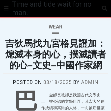
Time and tide wait for no
Skip
to
man.
content
WEAR
吉狄馬找九宮格見證加：
熄滅本身的心，撲滅讀者
的心–文史–中國作家網
POSTED ON
03/18/2025
BY
ADMIN
巴
金師長教師是我國古代文學史
上，被公認的文學巨匠，其宏大的創
作成績和高尚的人格，一向被后世讀