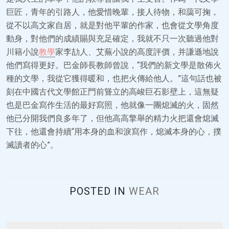
巨匠，青年的引路人，他愛惜晚輩，接人待物，和藹可掬，
從不以高文家自居，就是對他平輩的作家，也會從文學角度
動身，對他們的成績賜與充足確定，我就不只一次聽過他對
川籍小說
教學
家李劼人、艾蕪小說的高度評價，并謙遜地說
他們寫得更好。巴金師長教師曾說，“我們的新文學是散佈火
種的文學，我從它獲得暖和，也把火傳給他人。”這句話也被
刻在中國古代文學館正門前聳立的高峻巨石影壁上，這無疑
也是巴金寫作生活的最好寫照，他就像一團熄滅的火，固然
他已分開我們良多年了，但他高高擎舉的精力火把還會熄滅
下往，他還會持續“用本身的血和淚寫作，熄滅本身的心，撲
滅讀者的心”。
POSTED IN
WEAR