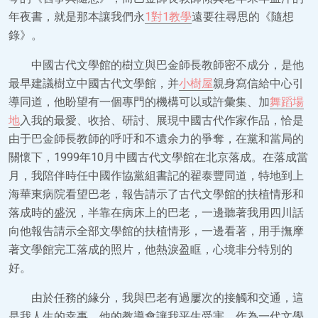
年夜書，就是那本讓我們永
1對1教學
遠要往尋思的《隨想
錄》。
中國古代文學館的樹立與巴金師長教師密不成分，是他
最早建議樹立中國古代文學館，并
小樹屋
親身寫信給中心引
導同道，他盼望有一個專門的機構可以或許彙集、加
舞蹈場
地
入我的最愛、收拾、研討、展現中國古代作家作品，恰是
由于巴金師長教師的呼吁和不遺余力的爭奪，在黨和當局的
關懷下，1999年10月中國古代文學館在北京落成。在落成當
月，我陪伴時任中國作協黨組書記的翟泰豐同道，特地到上
海華東病院看望巴老，報告請示了古代文學館的扶植情形和
落成時的盛況，半靠在病床上的巴老，一邊聽著我用四川話
向他報告請示全部文學館的扶植情形，一邊看著，用手撫摩
著文學館完工落成的照片，他熱淚盈眶，心境非分特別的
好。
由於任務的緣分，我與巴老有過屢次的接觸和交通，這
是我人生的幸事，他的教導會讓我平生受害。作為一代文學