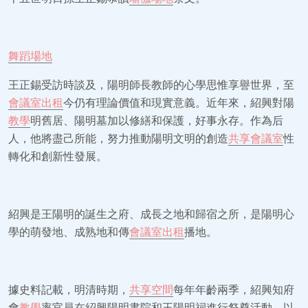
舞蹈場地
王正錫受訪時談及，陽明師長教師的心學思惟享譽世界，至
會議室出租
今仍有理論價值和現實意義。近年來，紹興對陽
教學
明舊居、陽明墓加以修繕和保護，好事永存。作為后
人，他將盡己所能，努力推動陽明文明的創造
共享會議室
性
轉化和創新性發展。
紹興是王陽明的誕生之府、成長之地和歸宿之所，是陽明心
學的萌發地、成熟地和傳
會議室出租
播地。
據史料記載，明清時期，
共享空間
每年年齡兩季，紹興知府
會
教學
率官員在紹興陽明書院和王陽明祠進行祭奠活動，以