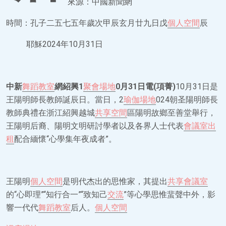
來源：中國新聞網
時間：孔子二五七五年歲次甲辰玄月廿九日戊
個人空間
辰
耶穌2024年10月31日
中新
舞蹈教室
網紹興1
聚會場地
0月31日電(項菁)
10月31日是
王陽明師長教師誕辰日。當日，2
瑜伽場地
024朝圣陽明師長
教師典禮在浙江紹興越城
共享空間
區陽明故鄉至善堂舉行，
王陽明后裔、陽明文明研討學者以及各界人士代表
會議室出
租
配合緬懷“心學集年夜成者”。
王陽明
個人空間
是明代杰出的思惟家，其提出
共享會議室
的“心即理”“知行合一”“致知己
交流
”等心學思惟蜚聲中外，影
響一代代
舞蹈教室
后人。
個人空間