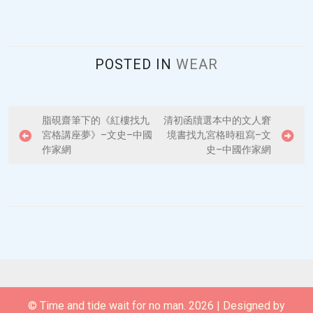
POSTED IN
WEAR
P
脂硯齋筆下的《紅樓找九
清初函牘選本中的文人窘
宮格講座夢》–文史–中國
境書找九宮格時租寫–文
o
作家網
史–中國作家網
s
t
n
a
v
i
g
© Time and tide wait for no man. 2026
|
Designed by
a