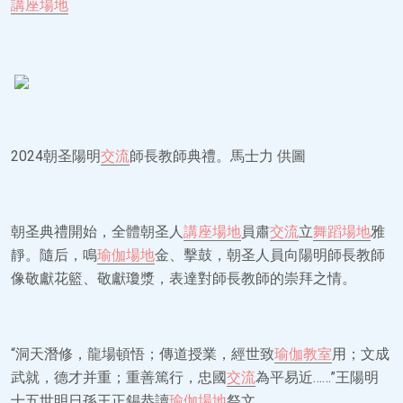
講座場地
2024朝圣陽明
交流
師長教師典禮。馬士力 供圖
朝圣典禮開始，全體朝圣人
講座場地
員肅
交流
立
舞蹈場地
雅
靜。隨后，鳴
瑜伽場地
金、擊鼓，朝圣人員向陽明師長教師
像敬獻花籃、敬獻瓊漿，表達對師長教師的崇拜之情。
“洞天潛修，龍場頓悟；傳道授業，經世致
瑜伽教室
用；文成
武就，德才并重；重善篤行，忠國
交流
為平易近……”王陽明
十五世明日孫王正錫恭讀
瑜伽場地
祭文。