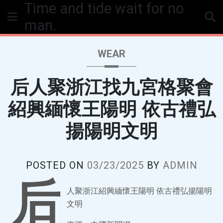
Time and tide wait for no
Skip
to
man.
content
WEAR
后人聚浙江找九宮格聚會
紹興緬懷王陽明 依古禮弘
揚陽明文明
POSTED ON
03/23/2025
BY
ADMIN
后
人聚浙江紹興緬懷王陽明 依古禮弘揚陽明
文明