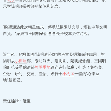
示對陽明師長教師的敬佩和紀念。
“盼望通過此次朝圣儀式，傳承弘揚陽明文明，增強中華文明
自負。”紹興市王陽明研討會會長張校軍受訪時說。
近年來，紹興加強“陽明遺跡群”的考古發掘和保護應用，對
陽明故
小樹屋
鄉、陽明洞天、陽明園、陽明紀念館、王陽明
伯府第等重點遺跡
教學場地
遺存進行修繕，打造了集祭奠、
企盼、研討、交通、體悟、踐行于
小樹屋
一體的“心學圣
地”新圖景。
責任編輯：近復