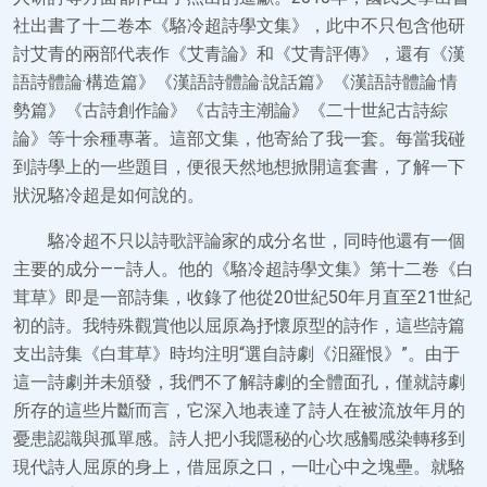
社出書了十二卷本《駱冷超詩學文集》，此中不只包含他研
討艾青的兩部代表作《艾青論》和《艾青評傳》，還有《漢
語詩體論·構造篇》《漢語詩體論·說話篇》《漢語詩體論·情
勢篇》《古詩創作論》《古詩主潮論》《二十世紀古詩綜
論》等十余種專著。這部文集，他寄給了我一套。每當我碰
到詩學上的一些題目，便很天然地想掀開這套書，了解一下
狀況駱冷超是如何說的。
駱冷超不只以詩歌評論家的成分名世，同時他還有一個
主要的成分——詩人。他的《駱冷超詩學文集》第十二卷《白
茸草》即是一部詩集，收錄了他從20世紀50年月直至21世紀
初的詩。我特殊觀賞他以屈原為抒懷原型的詩作，這些詩篇
支出詩集《白茸草》時均注明“選自詩劇《汨羅恨》”。由于
這一詩劇并未頒發，我們不了解詩劇的全體面孔，僅就詩劇
所存的這些片斷而言，它深入地表達了詩人在被流放年月的
憂患認識與孤單感。詩人把小我隱秘的心坎感觸感染轉移到
現代詩人屈原的身上，借屈原之口，一吐心中之塊壘。就駱