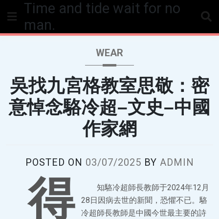
Time and tide wait for no
Skip
to
man.
content
WEAR
吳找九宮格教室思敬：密
意悼念駱冷超–文史–中國
作家網
POSTED ON
03/07/2025
BY
ADMIN
得
知駱冷超師長教師于2024年12月
28日因病去世的新聞，恐懼不已。駱
冷超師長教師是中國今世最主要的詩