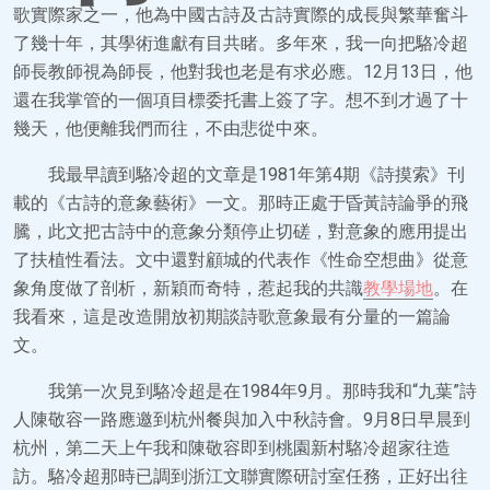
歌實際家之一，他為中國古詩及古詩實際的成長與繁華奮斗
了幾十年，其學術進獻有目共睹。多年來，我一向把駱冷超
師長教師視為師長，他對我也老是有求必應。12月13日，他
還在我掌管的一個項目標委托書上簽了字。想不到才過了十
幾天，他便離我們而往，不由悲從中來。
我最早讀到駱冷超的文章是1981年第4期《詩摸索》刊
載的《古詩的意象藝術》一文。那時正處于昏黃詩論爭的飛
騰，此文把古詩中的意象分類停止切磋，對意象的應用提出
了扶植性看法。文中還對顧城的代表作《性命空想曲》從意
象角度做了剖析，新穎而奇特，惹起我的共識
教學場地
。在
我看來，這是改造開放初期談詩歌意象最有分量的一篇論
文。
我第一次見到駱冷超是在1984年9月。那時我和“九葉”詩
人陳敬容一路應邀到杭州餐與加入中秋詩會。9月8日早晨到
杭州，第二天上午我和陳敬容即到桃園新村駱冷超家往造
訪。駱冷超那時已調到浙江文聯實際研討室任務，正好出往