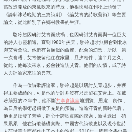
當改造開放的東風吹來的時辰，他很快就在刊物上頒發了
《論郭沫若晚期的三篇詩劇》《論艾青的詩歌藝術》等主要
論文，從此離別了在鄉村教書的生涯。
駱冷超因研討艾青而致禍，也因研討艾青而與一位巨大
的詩人心靈相通。直到1980年炎天，駱冷超才無機會到北京
與艾青會晤。他們有著類似的命運、配合的幻想，所以，第
一次會晤，艾青便留他住在家里，旦夕相伴，達半月之久。
從此，他每次來京，必會往造訪艾青。他們的友情，成了詩
人與評論家來往的典范。
作為一位詩歌評論家，駱冷超是以研討艾青起步，并獲
得主要成績的，可是他的研討并沒有只逗留在艾青上。在戴
著荊冠的22年中，他不斷
共享會議室
地瀏覽、思慮、寫作，
為日后的學術起飛做了充足的預備。進進汗青的新時代后，
他更是煥發了芳華，靜心于詩歌實際的摸索，新著迭出，碩
果累累，他在詩歌基礎實際、中國古代詩歌史以及現今世詩
人研討等方面都作出了杰出的進獻。2010年，國民文學出書