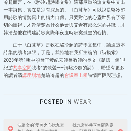
冷超而言，在《駱冷超詩學文集》這部厚重的論文集中支出
一本詩集，實在是別有深意的。《白茸草》可以說是駱冷超
用詩歌的情勢寫出的精力自傳。只要對他的心靈世界有了深
切的懂得，才幹清楚為什么他會與艾青有那么深的共識，才
幹清楚他在構建詩歌實際年夜廈時寂寞孤盡的心情。
由于《白茸草》是收在駱冷超的詩學文集中，讀過這本
詩集的讀者無限，于是，我特地在我所主編的《詩摸索》
2023年第1輯中頒發了黃紀云師長教師的長文《凝聽一個“世
紀游
共享空間
牧者”的歌聲——讀駱冷超的詩》，盼望有更多
的讀者清
講座場地
楚駱冷超的
會議室出租
詩情面懷與理想。
POSTED IN
WEAR
P
沈從文的“愛美之心找九宮
找九宮格共享空間陶慶