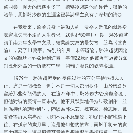
路同業，聊天的機遇更多了，聽駱冷超談他的曩昔，談他的
治學，我對駱冷超的生涯途徑與詩學主意有了深切的清楚。
在我看來，駱冷超身上最動人的、最令人敬佩的就是身
處窘境矢志不渝的人生尋求。20世紀50年月中期，駱冷超就
讀于南京年夜學中文系，結業論文寫的是艾青，題為《艾青
論》，寫了11萬字。特別的年月，未等辯論，駱冷超就因論
文的寫尷尬刁難象遭到連累，年僅22歲的他戴著荊冠被分派
到溫州郊區的一所鄉村中學，開端了漫長的教墨客涯。
1979年，駱冷超所受的長達22年的不公平待遇得以改
正。這是一個機會，但并不是一切人都能捉住，由於機會只
留給那些有預備的人。在這22年中，駱冷超盡管身處窘境，
但他對詩的癡情一直未改。他不只默默地保持詩歌創作，並
且保持他的詩歌研討，陸續為郭沫若、臧克家、徐志摩、戴
看舒等詩人寫專論，明知不克不及頒發，卻保持不懈地寫下
往。在孤寂的歲月里，這是他幻想的依靠；而對于將來的實
際大師來說，這是極端可貴的思想練習與學術積聚。于是，