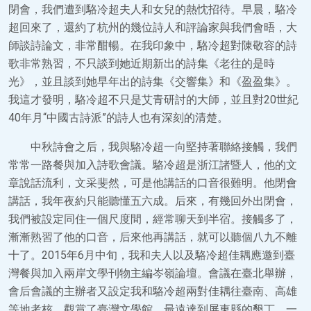
閉會，我們遭到駱冷超夫人和女兒的熱忱招待。早晨，駱冷
超回來了，還約了杭州的幾位詩人和評論家與我們會晤，大
師談詩論文，非常酣暢。在我印象中，駱冷超對陳敬容的詩
歌非常熟習，不只談到她近期新出的詩集《老往的是時
光》，並且談到她早年出的詩集《交響集》和《盈盈集》。
我這才發明，駱冷超不只是艾青研討的大師，並且對20世紀
40年月“中國古詩派”的詩人也有深刻的清楚。
中秋詩會之后，我與駱冷超一向堅持著聯絡接觸，我們
常常一路餐與加入詩歌會議。駱冷超是浙江諸暨人，他的文
章說話流利，文采斐然，可是他講話的口音很難明。他閉會
講話，我年夜約只能聽懂五六成。后來，有幾回外出閉會，
我們被設定同住一個尺度間，經常聊天到半宿。接觸多了，
漸漸熟習了他的口音，后來他再講話，就可以聽個八九不離
十了。2015年6月中旬，我和夫人以及駱冷超佳耦應邀到臺
灣餐與加入兩岸文學刊物主編岑嶺論壇。會議在臺北舉辦，
會后會議的主辦者又設定我和駱冷超兩對佳耦往臺南、高雄
等地考核，觀賞了臺灣文學館，最遠達到屏東縣的墾丁。一