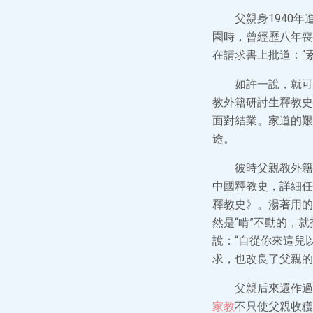
父親身1940
園時，曾經歷八年喪
在請求書上批道：“
如許一說，就可
教外籍研討生釋教史
面對結業。家道的艱
途。
彼時父親教外籍研
中國釋教史，詳細任
釋教史》。湯著用的
然是“啃”不動的，
說：“自從你來這兒
求，也改良了父親的
父親后來還作過西
家教
不只使父親收穫