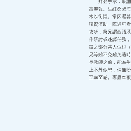
拜登手示，展誦
當奉報。生紅桑碧海
木以銜懼。常因遲暮
聊資濟助，際遇可看
攻研，吳兄謂西語系
作研討或迻譯任務，
設之部分某人位也（
兄等雖不免難免過時
長教師之前，能為生
上不外假想，倘無盼
至幸至感。專肅奉覆