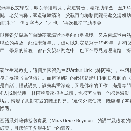
年進燕年夜文學院，即以學績精良，家道貧苦，獲領助學金。至19
亂，老父古稀，家道確屬清冷，父親再向梅貽寶院長遞交請領助
素昧生平，但文字盡才子才也。”再次批準了助學金。
以懂得父親為何向陳夢家講述本身的出身處境，又為何講述由熱
職位的緣故。此信未落年月，但可以判定是寫于1949年。那時
巨，學業的前程，都在父親斟酌之中，也正在尋覓處理道路，探
討生釋教史，這個美國留先生即Arthur Link（林阿釋）。林
務是要譯《高僧傳》。而這項研討的必修是湯用彤師長教師的《
是白話，體裁講究，詞義典重深邃，又是佛家的工作，滿是專門
就托人找到父親。林阿釋后來很有成績，也很著名看，他很是激動
以后，轉變了我對前途的瞻望打算。”這份外教任務，既處理了本
際遇。
語系外籍傳授包貴思（Miss Grace Boynton）的講堂及改
頗豐，且緩解了父親生涯上的窘況。