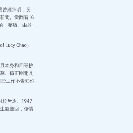
只眼曾經掉明，另
新聞。當翻看16
的一整版。由於
cy Chao）
且本身和四哥抄
蕤、孫正剛開具
這些工作不告知你
校斥逐。1947
生氣難回，傷情