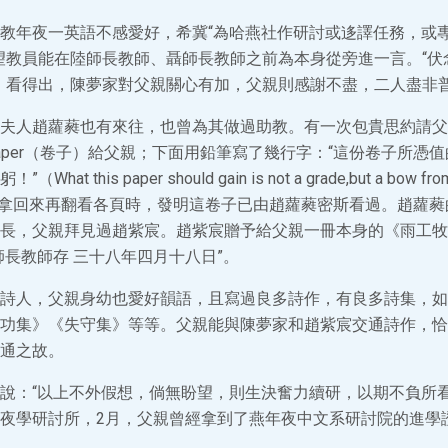
教年夜一英語不感愛好，希冀“為哈燕社作研討或迻譯任務，或
望教員能在陸師長教師、聶師長教師之前為本身從旁進一言。“伏
，看得出，陳夢家對父親關心有加，父親則感謝不盡，二人盡非
夫人趙蘿蕤也有來往，也曾為其做過助教。有一次包貴思約請父
aper（卷子）給父親；下面用鉛筆寫了幾行字：“這份卷子所憑
 this paper should gain is not a grade,but a bow from
）當父親拿回來再翻看各頁時，發明這卷子已由趙蘿蕤密斯看過。趙蘿
長，父親拜見過趙紫宸。趙紫宸贈予給父親一冊本身的《雨工牧
師長教師存 三十八年四月十八日”。
詩人，父親身幼也愛好韻語，且寫過良多詩作，有良多詩集，如
功集》《失守集》等等。父親能與陳夢家和趙紫宸交通詩作，恰
通之故。
說：“以上不外假想，倘無盼望，則生決奮力續研，以期不負所看。”
夜學研討所，2月，父親曾經拿到了燕年夜中文系研討院的進學