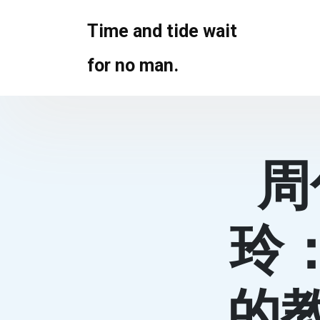
Skip
to
Time and tide wait
content
for no man.
周
玲
的