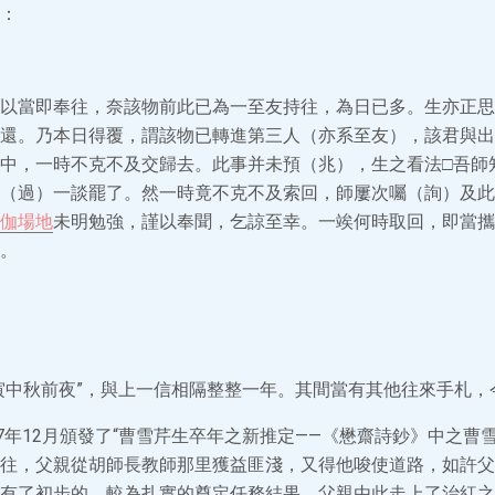
：
以當即奉往，奈該物前此已為一至友持往，為日已多。生亦正思
還。乃本日得覆，謂該物已轉進第三人（亦系至友），該君與出
中，一時不克不及交歸去。此事并未預（兆），生之看法□吾師
（過）一談罷了。然一時竟不克不及索回，師屢次囑（詢）及此
伽場地
未明勉強，謹以奉聞，乞諒至幸。一竢何時取回，即當攜
。
寅中秋前夜”，與上一信相隔整整一年。其間當有其他往來手札，
47年12月頒發了“曹雪芹生卒年之新推定——《懋齋詩鈔》中之曹
往，父親從胡師長教師那里獲益匪淺，又得他唆使道路，如許父親
有了初步的、較為扎實的奠定任務結果。父親由此走上了治紅之