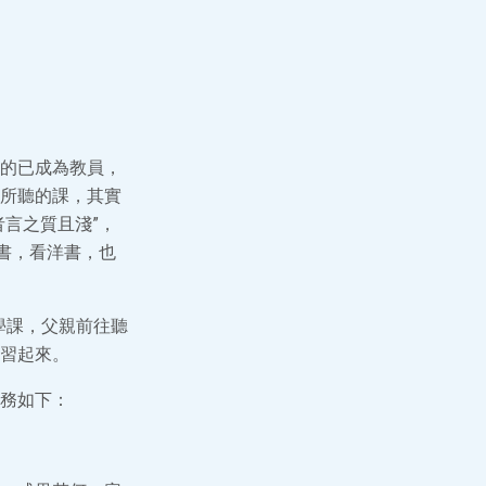
的已成為教員，
所聽的課，其實
言之質且淺”，
書，看洋書，也
學課，父親前往聽
習起來。
務如下：