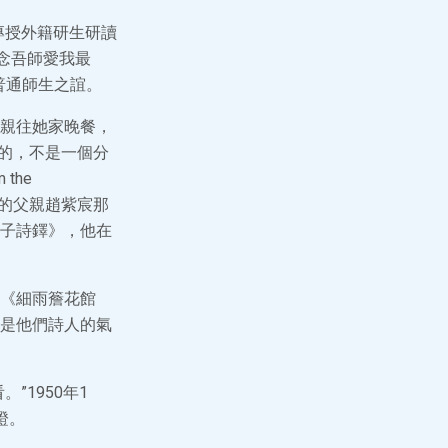
專授外籍研生研讀
念吾師愛我最
普通師生之誼。
親往她家晚餐，
值的，不是一個分
 the
蕤的父親趙紫宸那
子詩鐸》，他在
《細雨簷花館
是他們詩人的氣
1950年1
證。