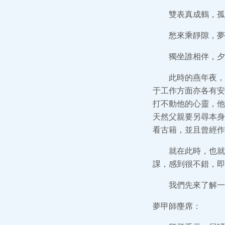
雙表真成鶴，孤
愁來乘靜隙，夢
獨坐誰相伴，夕
此時的燕年夜，
于工作方面亦各有安
打不動他的心靈，他
天然父親要另尋本身
看古籍，並且曾經作
就在此時，也就
課，感到很不錯，即
我們先來了解一
夢甲師麈席：