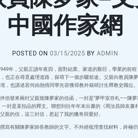
中國作家網
POSTED ON
03/15/2025
BY
ADMIN
949年，父親正讀年夜四，面對結業。家道的艱巨，學業的前
中，也正在尋覓處理道路，探尋下一個步驟前途。父親向教員陳
處境，也講述若何由熱情同學先容獲得教外籍研討生釋教史職位
伴侶發來兩封父親致陳夢家的信函，一封是“夢甲室存札——陳
，一封是某拍品的釋文。聯想到往年年末出書的《周汝昌師友書
父親的信，這三封信，惹起了我的獵奇與愛好。
撰寫有關陳夢家師長教師的文字。不外經梳理查找材料，終極仍