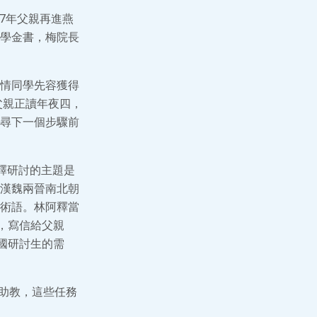
47年父親再進燕
學金書，梅院長
情同學先容獲得
父親正讀年夜四，
尋下一個步驟前
阿釋研討的主題是
漢魏兩晉南北朝
術語。林阿釋當
，寫信給父親
國研討生的需
卷的助教，這些任務