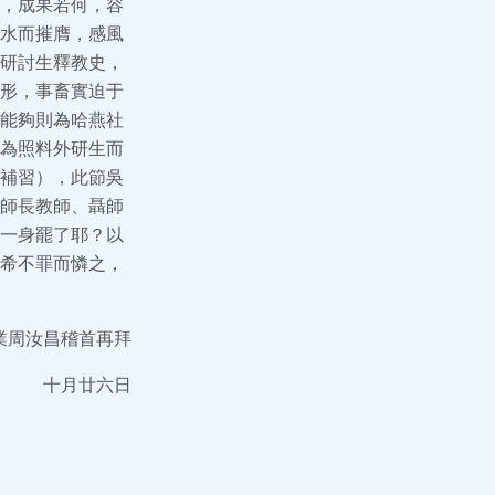
，成果若何，容
水而摧膺，感風
研討生釋教史，
形，事畜實迫于
能夠則為哈燕社
為照料外研生而
補習），此節吳
師長教師、聶師
一身罷了耶？以
希不罪而憐之，
業周汝昌稽首再拜
十月廿六日