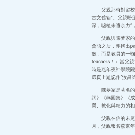
父親那時對留校
古文舊籍”。父親盼
深，噓植未遺余力”
父親與陳夢家的
會晤之后，即掏出p
數，而是教員的一鞠躬！”（What
teachers！
時是燕年夜神學院院
扉頁上題記作“汝昌
陳夢家是著名的
詞》《燕園集》《成
質、教化與精力的相
父親在信的末尾
月，父親報名燕京年