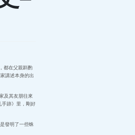
程，都在父親斟酌
夢家講述本身的出
。
夢家及其友朋往來
札手跡》里，剛好
是發明了一些蛛