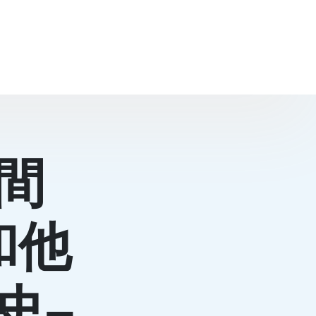
間
和他
史–