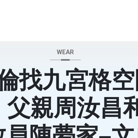
WEAR
倫找九宮格空
：父親周汝昌
教員陳夢家–文