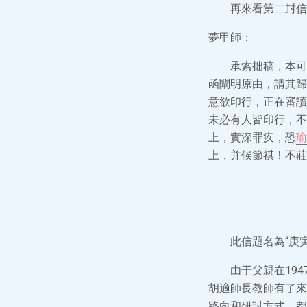
再來看第二封信
夢甲師：
承索拙稿，本可
函闡明原由，請其歸
意欲印行，正在審讀
未必有人皆印行，不
上，實深罪疚，恐
瑜
上，并候節祺！不莊
此信題名為“庚
由于父親在19
胡適師長教師有了來
路向和研討方式，都