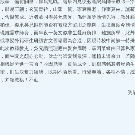
殷拳，備荷關垂，躲寫無既。誕辰內覓便必造謁高師長教師一洽
，眼易三朝；玄鬢青衿，山艱一簣。家衰親老，仰事莫由。誦菽
，含恨無成。近者蒙同學吳允曾兄、孫錚弟等熱情先容，教外籍
稍佳。復承吳兄斟酌能否有被校方留用之能夠，生擅自度今朝情
現雖需求師資，而年夜一英文似非生愛好所鐘，難施所學。此外
或專授外籍研生研讀古文舊籍最為合適，因現時校中尚缺一特殊
此次教釋教史，吳兄謂照理應由黌舍雇聘，茲因某緣由只算私家
，而生聞之頗亦心動。伏念吾師愛我最深，噓植未遺余力，若陸
相機從旁進一言否？脫因鼎重，實借成全，則銜感銘篆者豈弟生
望，則生決奮力續研，以期不負所看。恃愛奉瀆，各種不情，統
，并頌教祺！不莊。
受