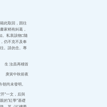
籍此取回，因往
書家稍有糾葛，
知。私衷該物□隨
，仍不克不及奉
往。請勿念。專
生 汝昌再稽首
庚寅中秋前夜
今朝尚未發明。
雪芹”一文，后與
的“紅學”基礎
路，其《紅樓夢