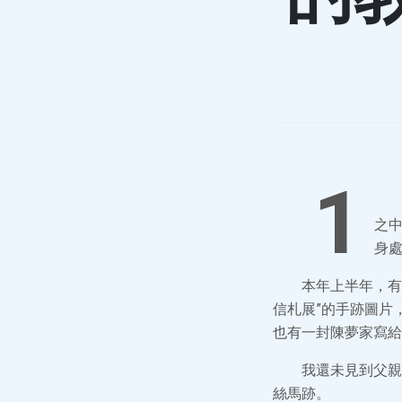
1
之
身
本年上半年，有
信札展”的手跡圖片
也有一封陳夢家寫給
我還未見到父親
絲馬跡。