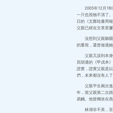
2005年12
一只也視物不清了。
日的《文匯唸書周報
父親已經在文章里屢
沒想到父親聽罷，
的重視，還曾做過她
父親又談到本身
寫胡適的《甲戌本》
證實，證實父親是以
們，未來都沒有人了
父親平生兩次進
年，當父親第二次踏
易觸。他曾獨坐在燕
林湖非不美，至