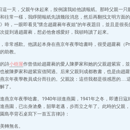
月18日這一天，父親午休起來，按例讓我給他讀報紙。那時父親一
和往常一樣，我睜開報紙先讀幾段消息，然后再翻找文明方面的
》時，一眼即看見“懷念趙蘿蕤年夜姐”的年夜題目，並且是很長
次提到過趙蘿蕤，想必他會感愛好，我頓時讀了起來。
非常感歎。他講起本身在燕京年夜學唸書時，很受趙蘿蕤（Prof.Lu
的助教。
的詩
小樹屋
作曾借給趙蘿蕤的愛人陳夢家和她的父親趙紫宸，並
也被陳夢家和趙紫宸借閱過。后來父親到成都教書，也是由趙蘿
燕京年夜學教員成分而往的。父親說：這些我都是很感恩的……
解了。
進燕京年夜學唸書。1940年頭進燕園，1941年之冬，即遭日寇封
進燕園，已出身滄桑，韶華老邁，步而立之年了。此時的父親，
園島亭背石桌寫下一首五言律詩：
美轉無名。