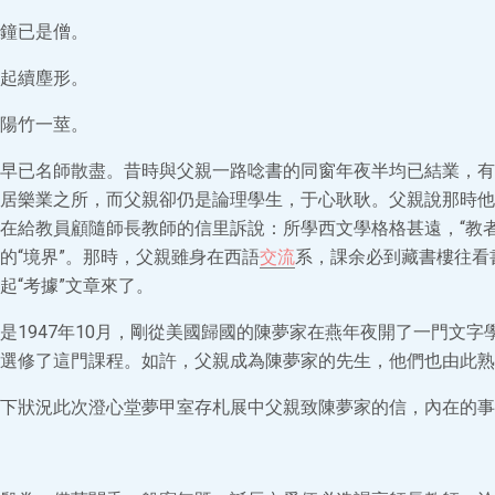
鐘已是僧。
起續塵形。
陽竹一莖。
早已名師散盡。昔時與父親一路唸書的同窗年夜半均已結業，有
居樂業之所，而父親卻仍是論理學生，于心耿耿。父親說那時他
在給教員顧隨師長教師的信里訴說：所學西文學格格甚遠，“教者
的“境界”。那時，父親雖身在西語
交流
系，課余必到藏書樓往看
起“考據”文章來了。
是1947年10月，剛從美國歸國的陳夢家在燕年夜開了一門文字
選修了這門課程。如許，父親成為陳夢家的先生，他們也由此熟
下狀況此次澄心堂夢甲室存札展中父親致陳夢家的信，內在的事