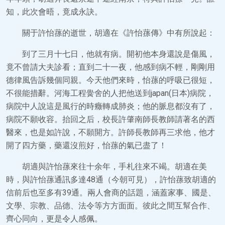
知，此次會晤，竟成永訣。
關于許怡蓀的逝世，胡適在《許怡蓀傳》中有所說起：
到了三月十七日，他就有病。開初他本身還說是傷風，
竟不曾請大夫診看；直到二十一夜，他感到病不輕，剛剛用
德律風告訴幾個同親。今天他們來時，怡蓀的呼吸已很短，
不很能措辭。河海工程黌舍的人把他送到japan(日本)病院，
病院中人說這是風行的時癥轉成肺炎；他的脈息都沒有了，
病院不願收容。抬回之后，校長許肇南師長教師請著名的西
醫來，也是如許說，不願開方。許師長教師再三求他，他才
開了四方藥，藥還沒煎好，怡蓀的氣已盡了！
胡適與許怡蓀來往十余年，手札往來不竭。胡適在美
時，與許怡蓀通訊多達48通（今朝可見），許怡蓀致胡適的
信前后也至多有39通。兩人會商的話題，涵蓋家事、國是、
文學、宗教、品德、法令等方方面面。彼此之間互幫合作、
齊心同向，更是令人感佩。