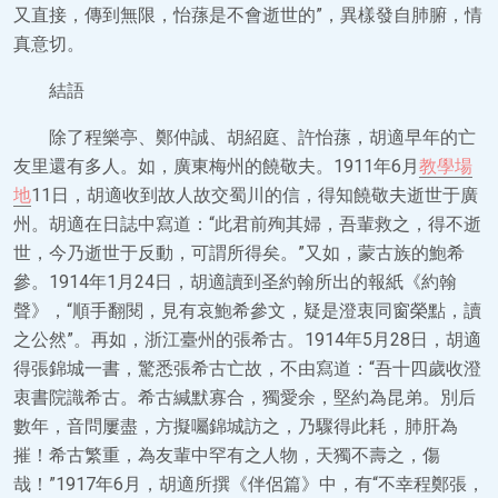
又直接，傳到無限，怡蓀是不會逝世的”，異樣發自肺腑，情
真意切。
結語
除了程樂亭、鄭仲誠、胡紹庭、許怡蓀，胡適早年的亡
友里還有多人。如，廣東梅州的饒敬夫。1911年6月
教學場
地
11日，胡適收到故人故交蜀川的信，得知饒敬夫逝世于廣
州。胡適在日誌中寫道：“此君前殉其婦，吾輩救之，得不逝
世，今乃逝世于反動，可謂所得矣。”又如，蒙古族的鮑希
參。1914年1月24日，胡適讀到圣約翰所出的報紙《約翰
聲》，“順手翻閱，見有哀鮑希參文，疑是澄衷同窗榮點，讀
之公然”。再如，浙江臺州的張希古。1914年5月28日，胡適
得張錦城一書，驚悉張希古亡故，不由寫道：“吾十四歲收澄
衷書院識希古。希古緘默寡合，獨愛余，堅約為昆弟。別后
數年，音問屢盡，方擬囑錦城訪之，乃驟得此耗，肺肝為
摧！希古繁重，為友輩中罕有之人物，天獨不壽之，傷
哉！”1917年6月，胡適所撰《伴侶篇》中，有“不幸程鄭張，