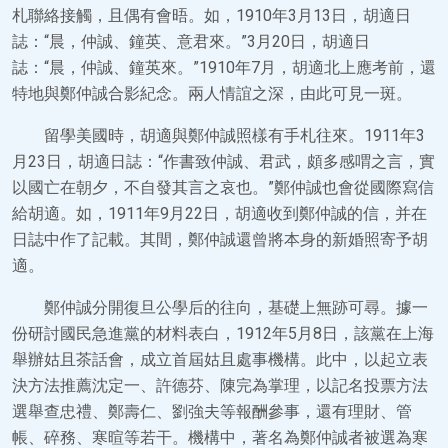
札聯絡接觸，且偶有會晤。如，1910年3月13日，胡適日
誌：“晨，仲誠、鐘英、意君來。”3月20日，胡適日
誌：“晨，仲誠、鐘英來。”1910年7月，胡適北上應考前，還
特地與鄭仲誠合影紀念。兩人情誼之深，由此可見一斑。
留學美國時，胡適與鄭仲誠照樣有手札往來。1911年3
月23日，胡適日誌：“作書致仲誠、君武，頗多感喟之言，實
以國亡在朝夕，不自發其言之哀也。”鄭仲誠也會從國際寫信
給胡適。如，1911年9月22日，胡適收到鄭仲誠的信，并在
日誌中作了記載。其間，鄭仲誠還曾將本身的新婚照寄予胡
適。
鄭仲誠分開復旦公學后的往向，基礎上無跡可尋。據一
份研討國民急進黨的材料表白，1912年5月8日，該黨在上海
舉辦姑且茶話會，成立首屆姑且處事機構。此中，以起立表
決方法推薦沈定一、許德芬、陳完為掌理，以記名投票方法
選舉查忠禮、鄭壽仁、劉強夫等報酬參事，還有理財、管
帳、碎務、寒暄等若干。機構中，著名為鄭仲誠者被選為寒