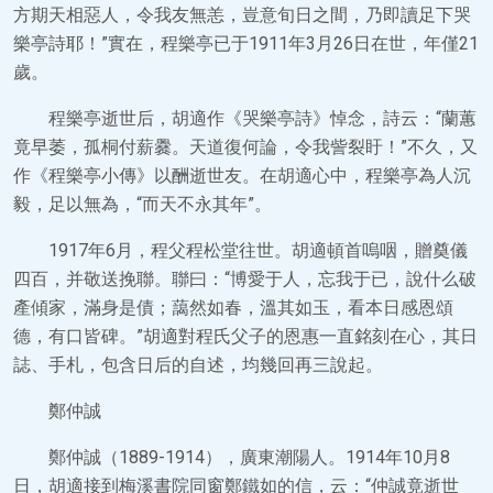
方期天相惡人，令我友無恙，豈意旬日之間，乃即讀足下哭
樂亭詩耶！”實在，程樂亭已于1911年3月26日在世，年僅21
歲。
程樂亭逝世后，胡適作《哭樂亭詩》悼念，詩云：“蘭蕙
竟早萎，孤桐付薪爨。天道復何論，令我訾裂盱！”不久，又
作《程樂亭小傳》以酬逝世友。在胡適心中，程樂亭為人沉
毅，足以無為，“而天不永其年”。
1917年6月，程父程松堂往世。胡適頓首嗚咽，贈奠儀
四百，并敬送挽聯。聯曰：“博愛于人，忘我于已，說什么破
產傾家，滿身是債；藹然如春，溫其如玉，看本日感恩頌
德，有口皆碑。”胡適對程氏父子的恩惠一直銘刻在心，其日
誌、手札，包含日后的自述，均幾回再三說起。
鄭仲誠
鄭仲誠（1889-1914），廣東潮陽人。1914年10月8
日，胡適接到梅溪書院同窗鄭鐵如的信，云：“仲誠竟逝世