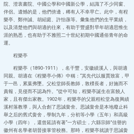
院、澄衷書院、中國公學和中國新公學，結識了不少同窗、
伴侶。遺憾的是，他們傍邊，稀有人不幸早亡。此中，有程
樂亭、鄭仲誠、胡紹庭、許怡蓀等。彙集他們的生平業績，
以及清楚他們與胡適的往來，有助于豐盛對早年胡適思惟生
涯的熟悉，也有助于不雅照二十世紀初期中國通俗青年的命
運。
程樂亭
程樂亭（1890-1911），名干豐，安徽績溪人，與胡適
同親。胡適在《程樂亭小傳》中稱：“其先代以服賈致富，甲
于一邑，累葉弗墜。父松堂師長教師，敦樸長者，好施而不
責報，見侵而不認為忤。”從中可知，程樂亭誕生在富饒人
家，且有傑出家教。1902年，程樂亭的父親程松堂為復興績
溪村落教導，與人合創了思誠黌舍。思誠黌舍是本地廢止科
舉之后的舊式黌舍，學制九年，分初等小學（五年）和高級
小學（四年），還曾延請有著“一方碩士，六縣宗師”佳譽的
徽州有名學者胡晉接掌管校務。那時，程樂亭就讀于思誠黌