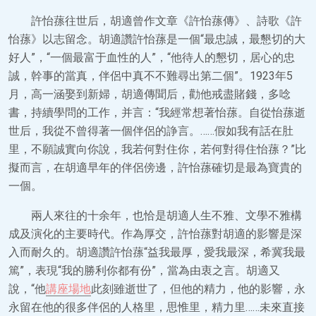
許怡蓀往世后，胡適曾作文章《許怡蓀傳》、詩歌《許
怡蓀》以志留念。胡適讚許怡蓀是一個“最忠誠，最懇切的大
好人”，“一個最富于血性的人”，“他待人的懇切，居心的忠
誠，幹事的當真，伴侶中真不不難尋出第二個”。1923年5
月，高一涵娶到新婦，胡適傳聞后，勸他戒盡賭錢，多唸
書，持續學問的工作，并言：“我經常想著怡蓀。自從怡蓀逝
世后，我從不曾得著一個伴侶的諍言。……假如我有話在肚
里，不願誠實向你說，我若何對住你，若何對得住怡蓀？”比
擬而言，在胡適早年的伴侶傍邊，許怡蓀確切是最為寶貴的
一個。
兩人來往的十余年，也恰是胡適人生不雅、文學不雅構
成及演化的主要時代。作為厚交，許怡蓀對胡適的影響是深
入而耐久的。胡適讚許怡蓀“益我最厚，愛我最深，希冀我最
篤”，表現“我的勝利你都有份”，當為由衷之言。胡適又
說，“他
講座場地
此刻雖逝世了，但他的精力，他的影響，永
永留在他的很多伴侶的人格里，思惟里，精力里……未來直接