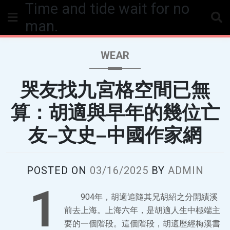
Time and tide wait for no
Skip
to
man.
content
WEAR
哭友找九宮格空間已無
算：胡適與早年的幾位亡
友–文史–中國作家網
POSTED ON
03/16/2025
BY
ADMIN
1
904年，胡適追隨其兄胡紹之分開績溪
前去上海。上海六年，是胡適人生中極端主
要的一個階段。這個階段，胡適歷經梅溪書