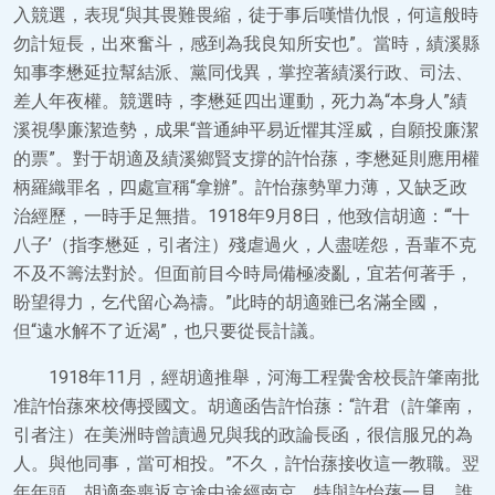
入競選，表現“與其畏難畏縮，徒于事后嘆惜仇恨，何這般時
勿計短長，出來奮斗，感到為我良知所安也”。當時，績溪縣
知事李懋延拉幫結派、黨同伐異，掌控著績溪行政、司法、
差人年夜權。競選時，李懋延四出運動，死力為“本身人”績
溪視學廉潔造勢，成果“普通紳平易近懼其淫威，自願投廉潔
的票”。對于胡適及績溪鄉賢支撐的許怡蓀，李懋延則應用權
柄羅織罪名，四處宣稱“拿辦”。許怡蓀勢單力薄，又缺乏政
治經歷，一時手足無措。1918年9月8日，他致信胡適：“‘十
八子’（指李懋延，引者注）殘虐過火，人盡嗟怨，吾輩不克
不及不籌法對於。但面前目今時局備極凌亂，宜若何著手，
盼望得力，乞代留心為禱。”此時的胡適雖已名滿全國，
但“遠水解不了近渴”，也只要從長計議。
1918年11月，經胡適推舉，河海工程黌舍校長許肇南批
准許怡蓀來校傳授國文。胡適函告許怡蓀：“許君（許肇南，
引者注）在美洲時曾讀過兄與我的政論長函，很信服兄的為
人。與他同事，當可相投。”不久，許怡蓀接收這一教職。翌
年年頭，胡適奔喪返京途中途經南京，特與許怡蓀一見。誰