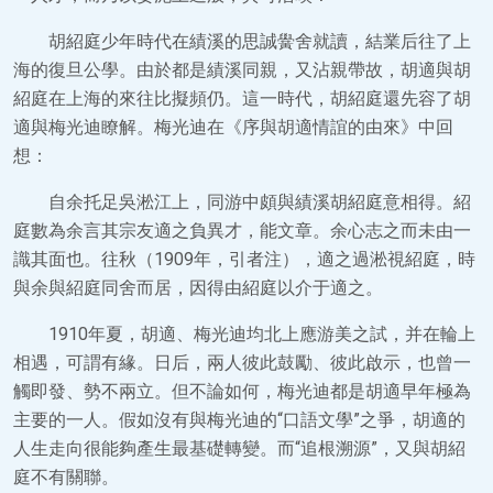
胡紹庭少年時代在績溪的思誠黌舍就讀，結業后往了上
海的復旦公學。由於都是績溪同親，又沾親帶故，胡適與胡
紹庭在上海的來往比擬頻仍。這一時代，胡紹庭還先容了胡
適與梅光迪瞭解。梅光迪在《序與胡適情誼的由來》中回
想：
自余托足吳淞江上，同游中頗與績溪胡紹庭意相得。紹
庭數為余言其宗友適之負異才，能文章。余心志之而未由一
識其面也。往秋（1909年，引者注），適之過淞視紹庭，時
與余與紹庭同舍而居，因得由紹庭以介于適之。
1910年夏，胡適、梅光迪均北上應游美之試，并在輪上
相遇，可謂有緣。日后，兩人彼此鼓勵、彼此啟示，也曾一
觸即發、勢不兩立。但不論如何，梅光迪都是胡適早年極為
主要的一人。假如沒有與梅光迪的“口語文學”之爭，胡適的
人生走向很能夠產生最基礎轉變。而“追根溯源”，又與胡紹
庭不有關聯。