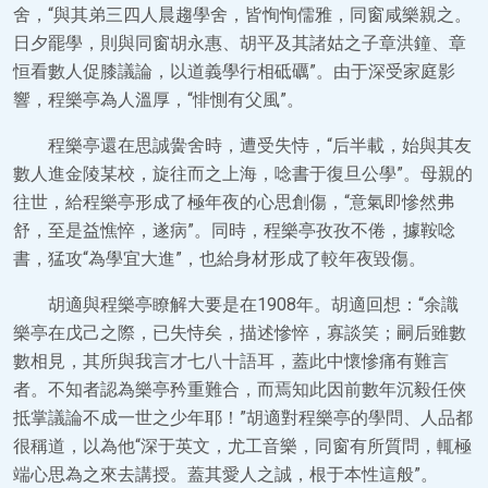
舍，“與其弟三四人晨趨學舍，皆恂恂儒雅，同窗咸樂親之。
日夕罷學，則與同窗胡永惠、胡平及其諸姑之子章洪鐘、章
恒看數人促膝議論，以道義學行相砥礪”。由于深受家庭影
響，程樂亭為人溫厚，“悱惻有父風”。
程樂亭還在思誠黌舍時，遭受失恃，“后半載，始與其友
數人進金陵某校，旋往而之上海，唸書于復旦公學”。母親的
往世，給程樂亭形成了極年夜的心思創傷，“意氣即慘然弗
舒，至是益憔悴，遂病”。同時，程樂亭孜孜不倦，據鞍唸
書，猛攻“為學宜大進”，也給身材形成了較年夜毀傷。
胡適與程樂亭瞭解大要是在1908年。胡適回想：“余識
樂亭在戊己之際，已失恃矣，描述慘悴，寡談笑；嗣后雖數
數相見，其所與我言才七八十語耳，蓋此中懷慘痛有難言
者。不知者認為樂亭矜重難合，而焉知此因前數年沉毅任俠
抵掌議論不成一世之少年耶！”胡適對程樂亭的學問、人品都
很稱道，以為他“深于英文，尤工音樂，同窗有所質問，輒極
端心思為之來去講授。蓋其愛人之誠，根于本性這般”。