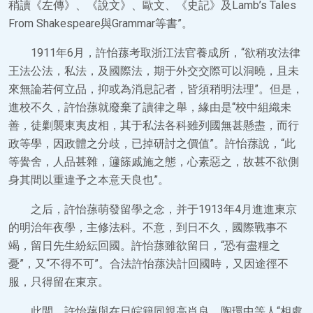
稍讀《左傳》、《說文》、歐文、《史記》及Lamb’s Tales
From Shakespeare與Grammar等書”。
1911年6月，許怡蓀考取浙江法官養成所，“欲稍攻法律
王法公法，私法，及國際法，期于外交交際可以洞曉，且未
來無論若何立品，抑或為消息記者，皆須稍明法理”。但是，
進校不久，許怡蓀就廢棄了讀律之舉，緣由是“校中組織未
善，徒剿襲東夷皮相，其于私法各科雖列國無甚懸盡，而行
政等學，因政體之分歧，已掉研討之價值”。許怡蓀說，“此
等黌舍，人品甚雜，籧篨戚施之態，心素惡之，故甚不欲側
身其間以重違予之本意天良也”。
之后，許怡蓀萌發留學之念，并于1913年4月進進東京
的明治年夜學，主修法科。不意，到日不久，國際戰事不
竭，留日先生紛紜回國。許怡蓀雖欲留日，“恐有盡糧之
憂”，又“不得不可”。合法許怡蓀決計回國時，又因途徑不
服，只得留在東京。
此間，許怡蓀與在日皖籍同親高肖良、陶環中等人“相處