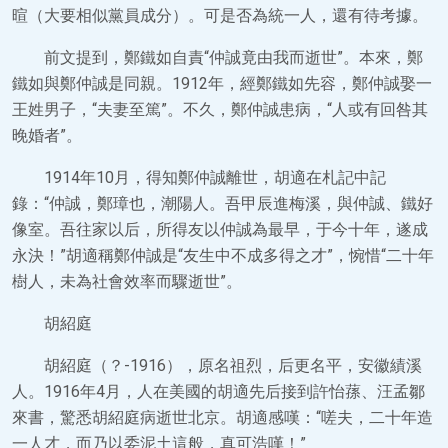
暄（大要相似黨員成分）。可是否為統一人，還有待考據。
前文提到，鄭鐵如自責“仲誠竟由我而逝世”。本來，鄭
鐵如與鄭仲誠是同親。1912年，經鄭鐵如先容，鄭仲誠娶一
王姓男子，“夫妻至篤”。不久，鄭仲誠患病，“人或有回咎其
晚婚者”。
1914年10月，得知鄭仲誠離世，胡適在札記中記
錄：“仲誠，鄭璋也，潮陽人。吾甲辰進梅溪，與仲誠、鐵好
像室。吾往家以后，所得友以仲誠為最早，于今十年，遂成
永決！”胡適稱鄭仲誠是“友生中不成多得之才”，惋惜“二十年
樹人，未為社會效率而驟逝世”。
胡紹庭
胡紹庭（？-1916），原名祖烈，后更名平，安徽績溪
人。1916年4月，人在美國的胡適先后接到許怡蓀、汪孟鄒
來書，驚悉胡紹庭病逝世北京。胡適感嘆：“嗟夫，二十年造
一人才，而乃以委泥土這般，真可浩嘆！”