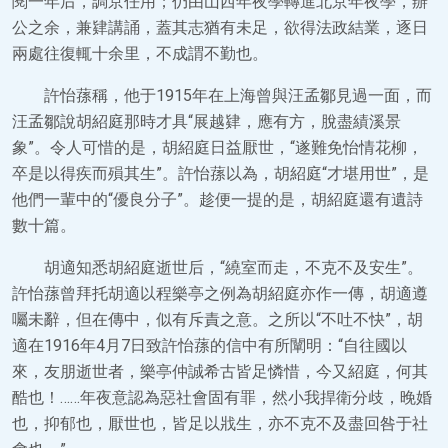
閱一年后，調京任用；仍由山西年夜學轉進北京年夜學，辦
公之余，兼肄講誦，蓋其志猶有未足，欲得法政結業，逐日
兩處往復輒十余里，不成謂不勤也。
許怡蓀稱，他于1915年在上海曾與汪孟鄒見過一面，而
汪孟鄒說胡紹庭那時才具“展越肄，應有方，脫盡績溪景
象”。令人可惜的是，胡紹庭日益厭世，“遂難免怡情花柳，
卒是以得疾而殞其生”。許怡蓀以為，胡紹庭“才堪用世”，是
他們一輩中的“優良分子”。趁便一提的是，胡紹庭還有遺詩
數十篇。
胡適知悉胡紹庭逝世后，“繞室而走，不克不及安生”。
許怡蓀曾拜托胡適以程樂亭之例為胡紹庭亦作一傳，胡適遵
囑未辭，但在傳中，似有斥責之意。之所以“不吐不快”，胡
適在1916年4月7日致許怡蓀的信中有所闡明：“自往國以
來，友朋逝世者，樂亭仲誠希古皆足憐惜，今又紹庭，何其
酷也！……年夜意認為惡社會固有罪，然小我捍衛分歧，晚婚
也，抑郁也，厭世也，皆足以戕生，亦不克不及盡回咎于社