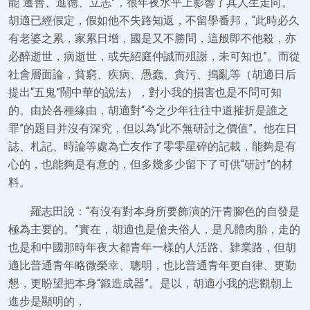
能“遷善、進德、立志”，很年夜水平上影響了其人生走向。
胡適已經假定，假如他不失路知返，不留學番邦，“此時必久
有老婆之累，家累日增，國是又不勝問，這般即不他殺，亦
必醉逝世，病逝世，或先紹庭仲誠而殂謝，未可知也”。而從
社會層面論，貧窮、疾病、愚蠢、貪污、搗亂等（胡適日后
提出“五鬼”鬧中華的說法），對小我的損害也是不問可知
的。由於各種緣由，胡適對“今之少年往往中道摧折是誰之
罪”的題目并沒有深究，但以為“此不無研討之價值”。他在日
誌、札記、時論等處為亡友作了零零星碎的記載，能夠是有
心的，也能夠是有意的，但多幾多少留下了可供“研討”的材
料。
羅志田說：“有沒有對本身所要飾演的汗青腳色的自發是
極為主要的。”實在，胡適也是傖夫俗人，是凡體肉胎，走的
也是和中國那時年夜大都青年一樣的人活路、肄業路，但胡
適比普通青年略微榮幸、聰明，也比普通青年更自律、更勤
懇，更盼望把本身“鍛造成器”。是以，胡適小我的悲觀朝上
進步是顯明的，