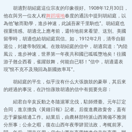
胡適對胡紹庭這位宗友的印象很好。1908年12月30日，
他在與另一位友人程
舞蹈場地
春度的通訊中提到胡紹庭，以
為他“敏而勤學，進步神速，此誠吾家千里駒也”。胡紹庭也
很重情感。胡適北上應考前，還特地前來看望、送別。美國
留學時，胡適也給胡紹庭寫信。如，1912年2月，清帝自願
退位，封建帝制毀滅。在致胡紹庭的信中，胡適寫道：“內陸
風云，進步神速，世界第一年夜共和國已呱呱墮地矣！往國
游子翹企西看，雀躍鼓舞，何能自已耶！”信中，胡適還表
現“恨不克不及飛回為新國效率耳”。
胡紹庭的平生，似乎沒有什么大張旗鼓的豪舉，其后來
的經過的事況，在許怡蓀致胡適的信中有扼要先容：
紹君自辛亥反動之冬隨滬軍北伐，駐師煙臺。元年訂定
合同，進京擔負《黃鐘日報》記者。后復進農政黌舍，蓋有
志于蒙躲殖邊工作。結業后，由農林部特派山西籌備不雅測
分所事；公余之暇，復在山西年夜學肄習法政，考輒前茅。