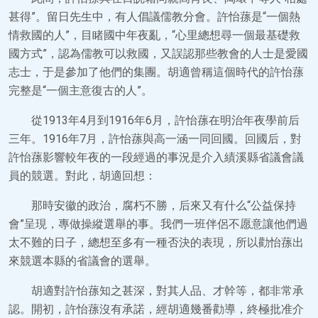
甚得”。留日先生中，有人倡議儒教分會。許怡蓀是“一個熱
情救國的人”，目睹國中年夜亂，“心里總想尋一個最基礎救
國方式”，認為儒教可以救國，又誤認那些教會的人士是愛國
志士，于是參加了他們的集團。胡適曾稱這個時代的許怡蓀
完整是“一個主意復古的人”。
從1913年4月到1916年6月，許怡蓀在明治年夜學前后
三年。1916年7月，許怡蓀與高一涵一同回國。回國后，對
許怡蓀影響較年夜的一段經過的事況是介入績溪縣省議會議
員的競選。對此，胡適回想：
那時安徽的政治，腐朽不勝，后來又有什么“公益保持
會”呈現，專做操縱選舉的事。我們一班伴侶不愿意讓他們過
太不難的日子，總想至多有一種否決的表現，所以勸怡蓀出
來競選本縣的省議會的選舉。
胡適對許怡蓀知之甚深，對其人品、才幹等，都非常承
認。開初，許怡蓀沒有承諾，經胡適幾番勸導，終極批准介