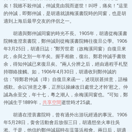
矣！我雖不殺仲誠，仲誠竟由我而逝世！叫呼，痛矣！”這里
的仲誠，即鄭仲誠，是胡適就讀梅溪書院時的同窗，也是胡
適到上海后最早交友的伴侶之一。
胡適與鄭仲誠同窗的時光不長。1905年，胡適從梅溪書
院轉進澄衷書院，鄭仲誠則從梅溪書院轉往復旦公學。1906
年3月25日，胡適日誌：“鄭芳世君（故梅溪同窗）自復旦來
此，余與之別一年半矣。握手相敘，復出。鄭君仲誠手書致
余，得知仲誠已來復旦矣。”兩人分辨之后，經由過程手札堅
持聯絡接觸。如，1906年4月30日，胡適收到鄭仲誠的
信：“得鄭君仲誠（璋）自復旦來函一，述現狀甚掉意，語極
感歎。余以‘掉意之事，正所以操練改日處世之才幹’慰之。仲
誠為余至交，年十七，粵之潮人，余梅溪同窗也。”可知，鄭
仲誠生于1889年，
共享空間
逝世時才25歲。
胡適在澄衷書院時，曾有過外出游玩經過的事況。1906
年5月28日，黌舍活動會后放假三日，胡適想坐火車往吳
淞。于是，他信約鄭仲誠屆時在蕰藻浜相會。兩日后，胡適