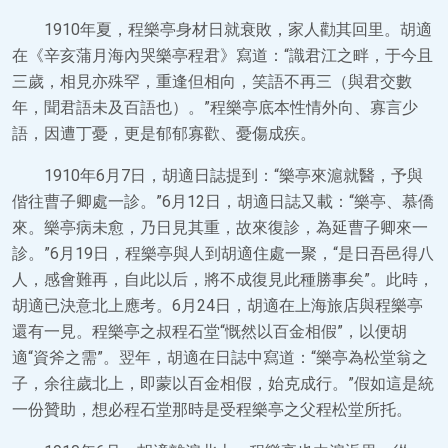
1910年夏，程樂亭身材日就衰敗，家人勸其回里。胡適
在《辛亥蒲月海內哭樂亭程君》寫道：“識君江之畔，于今且
三歲，相見亦殊罕，重逢但相向，笑語不再三（與君交數
年，聞君語未及百語也）。”程樂亭底本性情外向、寡言少
語，因遭丁憂，更是郁郁寡歡、憂傷成疾。
1910年6月7日，胡適日誌提到：“樂亭來滬就醫，予與
偕往曹子卿處一診。”6月12日，胡適日誌又載：“樂亭、慕僑
來。樂亭病未愈，乃日見其重，故來復診，為延曹子卿來一
診。”6月19日，程樂亭與人到胡適住處一聚，“是日吾邑得八
人，感會難再，自此以后，將不成復見此種勝事矣”。此時，
胡適已決意北上應考。6月24日，胡適在上海旅店與程樂亭
還有一見。程樂亭之叔程石堂“慨然以百金相假”，以便胡
適“資斧之需”。翌年，胡適在日誌中寫道：“樂亭為松堂翁之
子，余往歲北上，即蒙以百金相假，始克成行。”假如這是統
一份贊助，想必程石堂那時是受程樂亭之父程松堂所托。