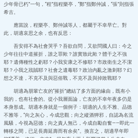
少年骨已朽”一句，“程”指程樂亭，“鄭”指鄭仲誠，“張”則指張
希古。
應當說，程樂亭、鄭仲誠等人，都屬于不幸早亡。對
此，胡適哀思之余，也有反思：
吾安得不為社會哭乎？吾欲自問，又欲問國人曰：今之
少年往往中道摧折，誰之罪歟？誰實致此歟？體干之不強
耶？遺傳種性之虧耶？小我安康之不修耶？市政衛生之不潔
耶？小我之戕賊耶？社會之遺毒耶？政治內亂之激刺耶？幻
想之不達，不克不及與惡俗戰，不克不及與掉敗戰耶？
胡適為朋輩亡友的“摧折”總結了多方面的緣由，既有小
我的，也有社會的。從小我層面論，亡友的不幸年夜多仍是
本身形成。胡適本身就是一個例子：胡適的人生不雅、品德
不雅等，“向之灰心，今成悲觀；向之縱酒狎邪，自認為名流
風騷，今視為惡德；向之責人無己，今成自勵自奮——即此一
轉移之間，已足長壽延壽而有余矣”。換言之，胡適早年即