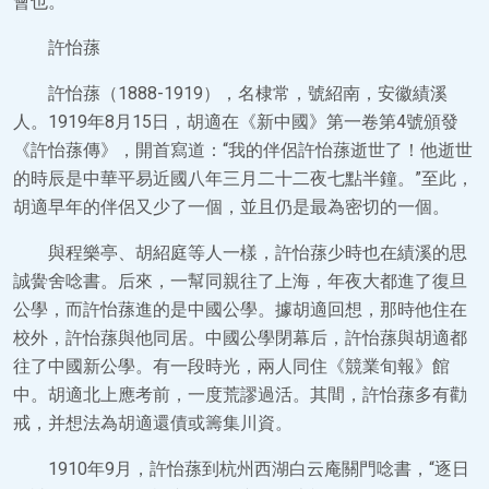
會也。”
許怡蓀
許怡蓀（1888-1919），名棣常，號紹南，安徽績溪
人。1919年8月15日，胡適在《新中國》第一卷第4號頒發
《許怡蓀傳》，開首寫道：“我的伴侶許怡蓀逝世了！他逝世
的時辰是中華平易近國八年三月二十二夜七點半鐘。”至此，
胡適早年的伴侶又少了一個，並且仍是最為密切的一個。
與程樂亭、胡紹庭等人一樣，許怡蓀少時也在績溪的思
誠黌舍唸書。后來，一幫同親往了上海，年夜大都進了復旦
公學，而許怡蓀進的是中國公學。據胡適回想，那時他住在
校外，許怡蓀與他同居。中國公學閉幕后，許怡蓀與胡適都
往了中國新公學。有一段時光，兩人同住《競業旬報》館
中。胡適北上應考前，一度荒謬過活。其間，許怡蓀多有勸
戒，并想法為胡適還債或籌集川資。
1910年9月，許怡蓀到杭州西湖白云庵關門唸書，“逐日