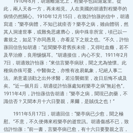
1910年6月，胡適離滬北上，程樂亭也由滬返里。從
此，兩人天各一方，再未相見。人在美國的胡適對程樂亭的
病情仍然關心。1910年12月15日，在致許怡蓀的信中，胡適
寫道：“樂亭病體，不知已就痊否？樂亭之病，雖由體弱，然
其人洞達世事，或難免思慮膺心，病中殊非所宜，頃已以一
書規之，如足下亦同愚見，亦看足下之規之也。”不久，許怡
蓀回信告知胡適：“近聞樂亭君舊疾未痊，又得吐血癥，若不
及早治療，良用惕惕耳。”胡適接信，內心不安。1911年2月
7日，胡適致許怡蓀：“來信言樂亭病狀，聞之尤為愴懷。此
種病亦殊可憂，中醫御之，亦惟有改易氣象，圮絕人事二
法。弟意還須勸之出外求醫，若沿襲鄉里，改日后悔不成及
矣。”近一個月后，胡適從許怡蓀處知程樂亭之病“無起色”。
1911年4月，許怡蓀信告胡適：“樂亭之病，聞現已勿藥，不
識信否？又聞本月十六日娶親，果爾，是賊伐之也！”
1911年5月17日，胡適回信：“樂亭病已少愈，聞之極
慰。”不意，不久便傳來程樂亭的逝世訊。胡適傷感不已，致
信許怡蓀：“前一書，言樂亭病已愈，有十六日要娶親之言，