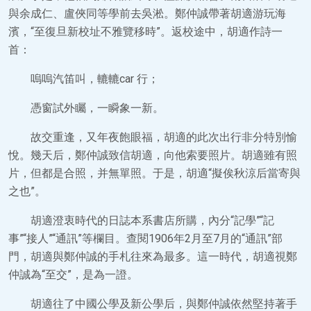
與余成仁、盧俠同等學前去吳淞。鄭仲誠帶著胡適游玩海
濱，“至復旦新校址不雅覽移時”。返校途中，胡適作詩一
首：
嗚嗚汽笛叫，轆轆car 行；
憑窗試外矚，一瞬象一新。
故交重逢，又年夜飽眼福，胡適的此次出行非分特別愉
悅。幾天后，鄭仲誠致信胡適，向他索要照片。胡適雖有照
片，但都是合照，并無單照。于是，胡適“擬俟秋涼后當寄與
之也”。
胡適澄衷時代的日誌本系書店所購，內分“記學”“記
事”“接人”“通訊”等欄目。查閱1906年2月至7月的“通訊”部
門，胡適與鄭仲誠的手札往來為最多。這一時代，胡適視鄭
仲誠為“至交”，是為一證。
胡適往了中國公學及新公學后，與鄭仲誠依然堅持著手