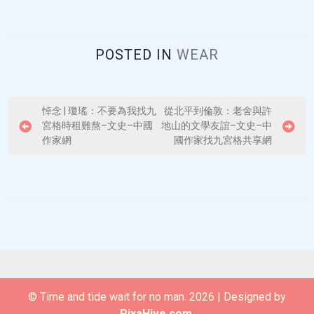
POSTED IN
WEAR
P
悼念 | 瓊瑤：不要為我找九
從北平到倫敦：老舍與許
宮格時租難熬–文史–中國
地山的文學友誼–文史–中
o
作家網
國作家找九宮格共享網
s
t
n
a
v
i
g
© Time and tide wait for no man. 2026
|
Designed by
a
PixaHive.com
.