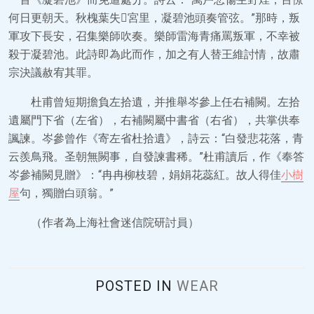
何日更朝天。秋槐葉失宮里，凝碧池頭奏管弦。”那時，叛
軍攻下長安，召集樂師吹奏。樂師雷海青痛罵叛軍，不幸被
殺于凝碧池。此詩即為此而作，加之有人替王維討情，故肅
宗決議赦宥其罪。
杜甫曾短期擔負左拾遺，并推舉岑參上任右補闕。左拾
遺屬門下省（左省），右補闕屬中書省（右省），共掌供奉
諷諫。岑參曾作《寄左省杜拾遺》，詩云：“白發悲花落，青
云羨鳥飛。圣朝無闕事，自發諫書稀。”杜甫讀后，作《奉答
岑參補闕見贈》：“冉冉柳枝碧，娟娟花蕊紅。故人得佳
小樹
屋
句，獨贈白頭翁。”
（作者為上海社會迷信院研討員）
POSTED IN
WEAR