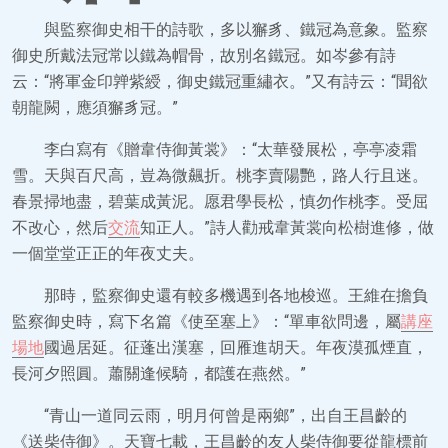
與監察御史相干的詩歌，多以獬豸、鐵冠為意象。監察
御史所戴法冠常以鐵為帽骨，故別名鐵冠。如岑參有詩
云：“將軍金印亸紫綬，御史鐵冠重繡衣。”又有詩云：“聞欲
朝龍闕，應須獬豸冠。”
李白寫有《贈韋侍御黃裳》：“太華發展松，亭亭凌霜
雪。天與百尺高，豈為微飆折。桃李賣陽艷，路人行且迷。
春景掃地盡，碧葉成黃泥。愿君學長松，慎勿作桃李。受屈
不改心，然后
交流
知正人。”詩人勸戒韋黃裳向松樹進修，做
一個堂堂正正的年夜丈夫。
那時，監察御史還有較多機遇到各地梭巡。王維在擔負
監察御史時，寫下名篇《使至塞上》：“單車欲問邊，屬
講座
場地
國過居延。征蓬出漢塞，回雁進胡天。年夜漠孤煙直，
長河夕照圓。蕭關逢候騎，都護在燕然。”
“青山一道同云雨，明月何曾是兩鄉”，出自王昌齡的
《送柴侍御》。天寶七載，王昌齡的友人柴侍御要從龍標前