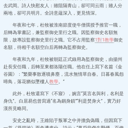
去武岡。詩人快慰友人：雖阻隔青山，卻可同云雨；雖人分
兩地，卻可共明月。全詩意蘊深入，更見情深。
年夜和七年，杜牧被淮南節度使牛僧孺授予推官一職，
后轉為掌書記，兼監察御史里行之職。因監察御史名額無
限，故專設監察御史里行之職。它不占用監察
1對1教學
御史
名額，待相干名額空白后再轉為監察御史。
年夜和九年，杜牧被朝廷正式錄用為監察御史，由揚州
赴長安任職，后轉至東都洛陽任職。他在任上寫下名篇《金
谷園》：“繁榮事散逐噴鼻塵，流水無情草自春。日暮春風怨
啼鳥，落花猶似墜樓人
教學
。”
此外，杜牧還寫下《不寢》，婉言“莫言名與利，名利是
身仇”。白居易也曾寫過“名為錮身鎖”“利是焚身火”，實乃好
漢所見略同。
安史之亂時，王維陷于叛軍之中并擔負偽職，但因寫下
一首《凝碧池》而免遭處分。詩云：“萬戶悲傷生野煙，百僚