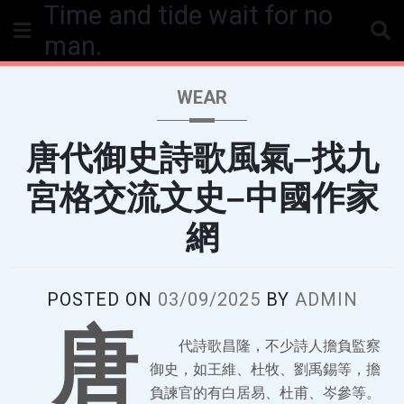
Time and tide wait for no
Skip
to
man.
content
WEAR
唐代御史詩歌風氣–找九
宮格交流文史–中國作家
網
POSTED ON
03/09/2025
BY
ADMIN
唐
代詩歌昌隆，不少詩人擔負監察
御史，如王維、杜牧、劉禹錫等，擔
負諫官的有白居易、杜甫、岑參等。