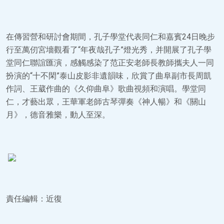
在傳習營和研討會期間，孔子學堂代表同仁和嘉賓24日晚步
行至萬仞宮墻觀看了“年夜哉孔子”燈光秀，并開展了孔子學
堂同仁聯誼匯演，感觸感染了范正安老師長教師攜夫人一同
扮演的“十不閑”泰山皮影非遺韻味，欣賞了曲阜副市長周凱
作詞、王葳作曲的《久仰曲阜》歌曲視頻和演唱。學堂同
仁，才藝出眾，王華軍老師古琴彈奏《神人暢》和《關山
月》，德音雅樂，動人至深。
責任編輯：近復