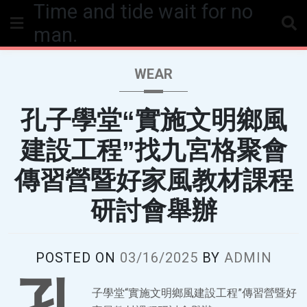
Time and tide wait for no
Skip
to
man.
content
WEAR
孔子學堂“實施文明鄉風
建設工程”找九宮格聚會
傳習營暨好家風教材課程
研討會舉辦
POSTED ON
03/16/2025
BY
ADMIN
子學堂“實施文明鄉風建設工程”傳習營暨好