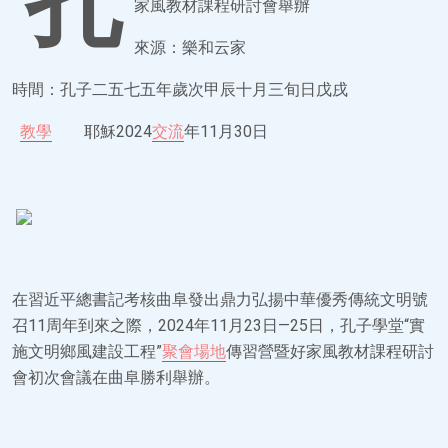
孔
家風教材課程研討會舉辦
來源：樂和云家
時間：孔子二五七五年歲次甲辰十月三旬日戊戌
教學
耶穌2024
交流
年11月30日
在習近平總書記考核曲阜發出鼎力弘揚中華優秀傳統文明號
召11周年到來之際，2024年11月23日—25日，孔子學堂“實
施文明鄉風建設工程”
聚會場地
傳習營暨好家風教材課程研討
會初次會議在曲阜勝利舉辦。