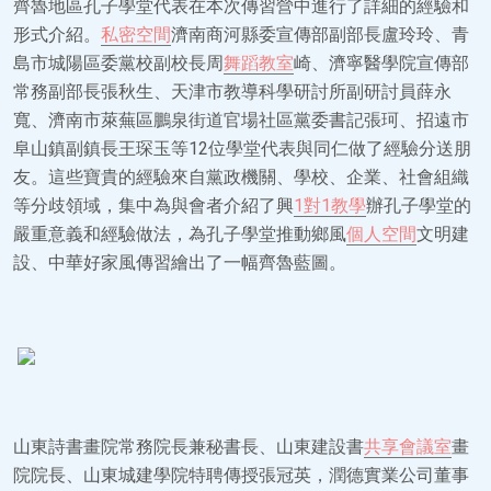
齊魯地區孔子學堂代表在本次傳習營中進行了詳細的經驗和
形式介紹。
私密空間
濟南商河縣委宣傳部副部長盧玲玲、青
島市城陽區委黨校副校長周
舞蹈教室
崎、濟寧醫學院宣傳部
常務副部長張秋生、天津市教導科學研討所副研討員薛永
寬、濟南市萊蕪區鵬泉街道官場社區黨委書記張珂、招遠市
阜山鎮副鎮長王琛玉等12位學堂代表與同仁做了經驗分送朋
友。這些寶貴的經驗來自黨政機關、學校、企業、社會組織
等分歧領域，集中為與會者介紹了興
1對1教學
辦孔子學堂的
嚴重意義和經驗做法，為孔子學堂推動鄉風
個人空間
文明建
設、中華好家風傳習繪出了一幅齊魯藍圖。
山東詩書畫院常務院長兼秘書長、山東建設書
共享會議室
畫
院院長、山東城建學院特聘傳授張冠英，潤德實業公司董事