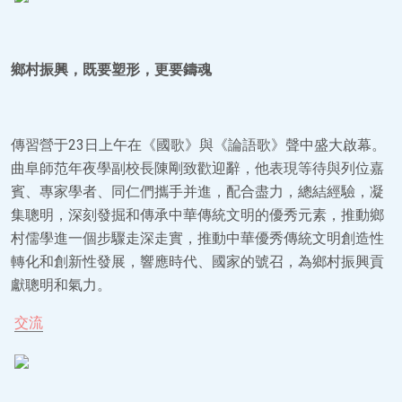
鄉村振興，既要塑形，更要鑄魂
傳習營于23日上午在《國歌》與《論語歌》聲中盛大啟幕。
曲阜師范年夜學副校長陳剛致歡迎辭，他表現等待與列位嘉
賓、專家學者、同仁們攜手并進，配合盡力，總結經驗，凝
集聰明，深刻發掘和傳承中華傳統文明的優秀元素，推動鄉
村儒學進一個步驟走深走實，推動中華優秀傳統文明創造性
轉化和創新性發展，響應時代、國家的號召，為鄉村振興貢
獻聰明和氣力。
交流