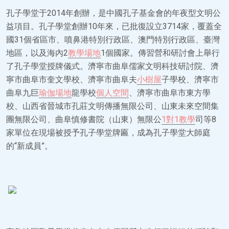
孔子學堂于2014年創辦，是中國孔子基金會的年夜型文明公
益項目。孔子學堂創辦10年來，已批復設立3714家，覆蓋全
國31個省區市、噴鼻港特別行政區、澳門特別行政區、臺灣
地區，以及海內2
教學場地
1個國家。傳習營和研討會上舉行
了孔子學堂授牌儀式。濟寧市曲阜儒家文明科技研討院、濟
寧市曲阜市奎文學校、濟寧市曲阜夫
小樹屋
子學校、濟寧市
曲阜九巨
瑜伽場地
龍學校
個人空間
、濟寧市曲阜市東方學
校、山西省晉城市孔莊文明傳播無限公司、山東未來空間集
團無限公司、曲阜慎修書院（山東）無限公
1對1教學
司等8
家單位在現場被授予孔子學堂牌匾，成為孔子學堂大師庭
的“新成員”。