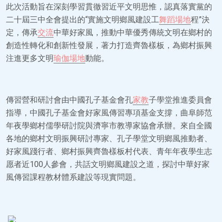
此次活動旨在深刻學習貫徹習近平文明思惟，認真落實黨的
二十屆三中全會提出的“實施文明鄉風建設工
舞蹈場地
程”決
定，傳承
交流
中華好家風，推動中華優秀傳統文明在鄉村的
創造性轉化和創新性發展，著力打造齊魯樣板，為鄉村振興
注進更多文明
瑜伽場地
動能。
傳習營和研討會由中國孔子基金會孔
家教
子學堂推進委員會
指導，中國孔子基金會好家風傳習專項基金支撐，曲阜師范
年夜學鄉村儒學研討院與濟寧市教導家協會承辦。來自全國
各地的鄉村文明振興研討專家、孔子學堂文明鄉風推動者、
好家風踐行者、鄉村振興齊魯樣板村代表、青年年夜學生志
愿者近100人參會，共話文明鄉風建設之道，探討中華好家
風傳習課程教材體系建設等現實問題。