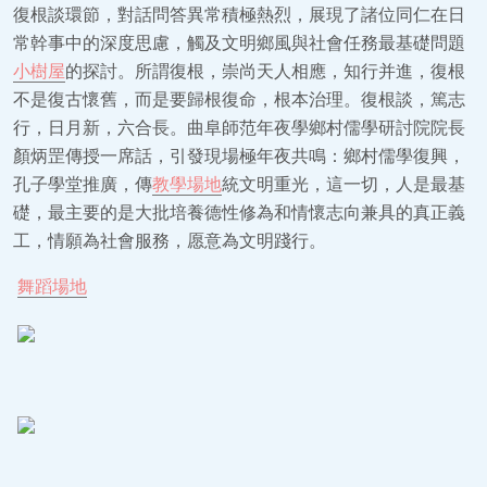
復根談環節，對話問答異常積極熱烈，展現了諸位同仁在日
常幹事中的深度思慮，觸及文明鄉風與社會任務最基礎問題
小樹屋
的探討。所謂復根，崇尚天人相應，知行并進，復根
不是復古懷舊，而是要歸根復命，根本治理。復根談，篤志
行，日月新，六合長。曲阜師范年夜學鄉村儒學研討院院長
顏炳罡傳授一席話，引發現場極年夜共鳴：鄉村儒學復興，
孔子學堂推廣，傳
教學場地
統文明重光，這一切，人是最基
礎，最主要的是大批培養德性修為和情懷志向兼具的真正義
工，情願為社會服務，愿意為文明踐行。
舞蹈場地