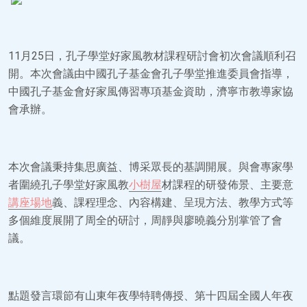
11月25日，孔子學堂好家風教材課程研討會初次會議順利召
開。本次會議由中國孔子基金會孔子學堂推進委員會指導，
中國孔子基金會好家風傳習專項基金資助，濟寧市教導家協
會承辦。
本次會議秉持集思廣益、博采眾長的基調開展。與會專家學
者圍繞孔子學堂好家風教
小樹屋
材課程的研發佈景、主要意
講座場地
義、課程理念、內容構建、呈現方法、教學方式等
多個維度展開了周全的研討，周靜與廖曉義分別掌管了會
議。
點題發言環節有山東年夜學特聘傳授、第十四屆全國人年夜