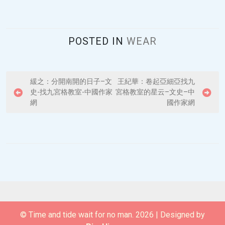
POSTED IN
WEAR
P
緩之：分開南開的日子–文
王紀華：卷起亞細亞找九
史-找九宮格教室-中國作家
宮格教室的星云–文史–中
o
網
國作家網
s
t
n
a
v
i
g
© Time and tide wait for no man. 2026
|
Designed by
a