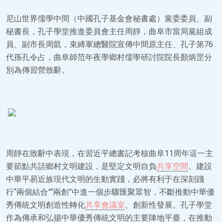
尼山世界儒學中間（中國孔子基金會秘書處）黨委委員、副
秘書長，孔子學堂推進委員會主任周靜，曲阜市當局黨組成
員、副市長周凱，束縛軍總醫院宣傳中間原主任、孔子第76
代孫孔令占，曲阜師范年夜學鄉村儒學研討院院長顏炳罡分
別為傳習營致辭。
周靜在致辭中表現，在習近平總書記考核曲阜11周年這一主
要節點共話鄉村文明建設，是堅定文明自負
共享空間
、建設
中華平易近族現代文明的生動實踐，必將有利于在深刻踐
行“兩個結合”“兩創”中進一個步驟匯聚眾智，不斷推動中華優
秀傳統文明創造性轉化
共享會議室
、創新性發展。孔子學堂
作為傳承和弘揚中華優秀傳統文明的主要陣地平臺，在推動