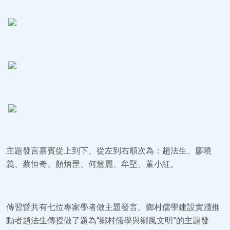
主題發言嘉賓從上到下、從左到右順次為：趙法生、廖曉
義、蔡恒奇、顏炳罡、何慧麗、牟堅、董小紅。
傳習營共有七位專家學者做主題發言。鄉村儒學建設實踐推
動者趙法生傳授做了題為“鄉村儒學與鄉風文明”的主題發