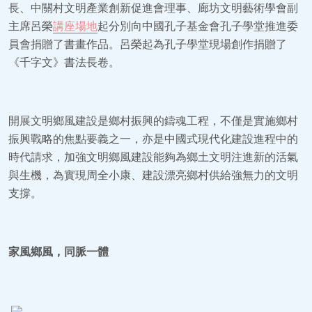
長、中關村文明產業創新促進會理事、廊坊文明藝術學會副
主席呂榮
講座場地
起分別向中國孔子基金會孔子學堂推進委
員會捐贈了書畫作品。呂榮起為孔子學堂現場創作捐贈了
《千字文》書法長卷。
開展文明鄉風建設是鄉村振興的鑄魂工程，不僅是實施鄉村
振興戰略的焦點要義之一，亦是中國式現代化建設進程中的
時代請求，加強文明鄉風建設能夠為鄉土文明注進新的活氣
與生機，為實現周全小康、建設漂亮鄉村供給強無力的文明
支撐。
家風鄉風，同脈一體