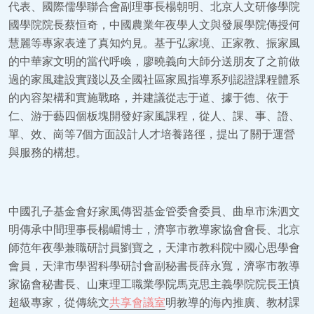
代表、國際儒學聯合會副理事長楊朝明、北京人文研修學院
國學院院長蔡恒奇，中國農業年夜學人文與發展學院傳授何
慧麗等專家表達了真知灼見。基于弘家境、正家教、振家風
的中華家文明的當代呼喚，廖曉義向大師分送朋友了之前做
過的家風建設實踐以及全國社區家風指導系列認證課程體系
的內容架構和實施戰略，并建議從志于道、據于德、依于
仁、游于藝四個板塊開發好家風課程，從人、課、事、證、
單、效、崗等7個方面設計人才培養路徑，提出了關于運營
與服務的構想。
中國孔子基金會好家風傳習基金管委會委員、曲阜市洙泗文
明傳承中間理事長楊嵋博士，濟寧市教導家協會會長、北京
師范年夜學兼職研討員劉寶之，天津市教科院中國心思學會
會員，天津市學習科學研討會副秘書長薛永寬，濟寧市教導
家協會秘書長、山東理工職業學院馬克思主義學院院長王慎
超級專家，從傳統文
共享會議室
明教導的海內推廣、教材課