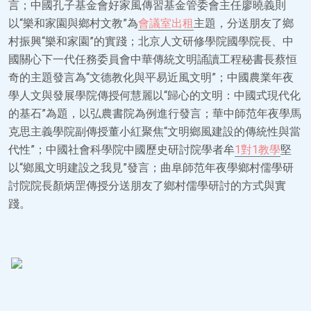
言；中國孔子基金會好家風傳習基金管委會主任廖曉義則
以“樂和家園與鄉村文教”為
會議室出租
主題，分送朋友了鄉
村振興“樂和家園”的實踐；北京人文研修學院國學院長、中
國關心下一代任務委員會中華傳統文明誦讀工程秘書長蔡恒
奇的主題發言為“文德教化與平易近風文明”；中國農業年夜
學人文與發展學院傳授何慧麗以“歸心的文明：中國式現代化
的基石”為題，以弘農書院為例進行發言；華中師范年夜學馬
克思主義學院副傳授董小紅聚焦“文明鄉風建設的傳統性與當
代性”；中國社會科學院中國歷史研討院學者牟
1對1教學
堅
以“鄉風文明建設之我見”發言；曲阜師范年夜學鄉村儒學研
討院院長顏炳罡傳授分送朋友了鄉村儒學研討的方式與實
踐。