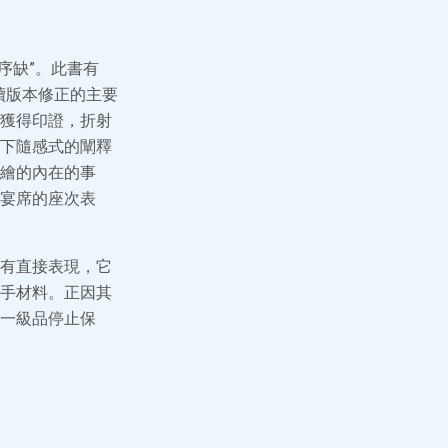
序缺”。此書有
續版本修正的主要
獲得印證，折射
下隨感式的闡釋
繪的內在的事
宴席的座次表
有直接表現，它
手材料。正因其
一級品停止保