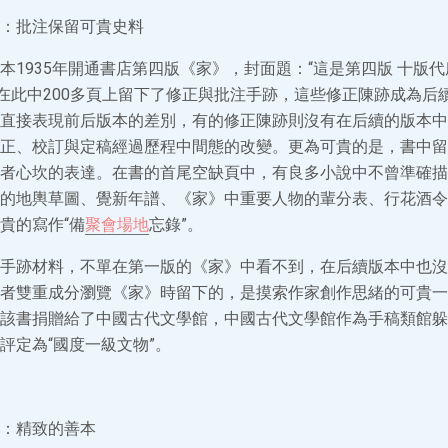
：批注保留可貴史料
本1935年開通書店第四版《家》，封面題：“這是第四版 十版代
己在此中200多頁上留下了修正與批注手跡，這些修正陳跡成為后
直接表現前后版本的差別，有的修正陳跡則沒有在后續的版本中
正、校訂與定稿經過歷程中間態的改變。更為可貴的是，書中留
者心坎的表達。在書的首尾空缺頁中，有良多小說中不曾準確描
的地輿草圖、覺新年譜、《家》中重要人物的輩分表、行花酒令
貴的寫作“備
聚會場地
忘錄”。
手跡材料，不單在第一版的《家》中看不到，在后續版本中也沒
者雙重成分瀏覽《家》時留下的，是摸索作家創作思緒的可貴一
該書捐贈給了中國古代文學館，中國古代文學館作為手稿類館躲
評定為“國度一級文物”。
：精致的善本