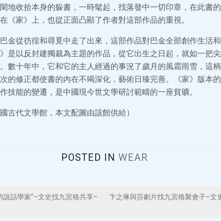
閑地收拾本身的躲書，一時髦起，找落發中一切印章，在此書的
在《家》上，也從正面凸顯了作者對這部作品的重視。
巴金從彷徨和尋覓中走了出來，這部作品對巴金全部創作生活和
》是以反封建獨裁為主題的作品，從它出生之日起，就如一把尖
。數十年中，它和它的主人經過的事況了歲月的風霜雨雪，這柄
次的修正都使書的內在不竭深化，藝術日臻完善。《家》版本的
作技能的變遷，是中國現今世文學研討範疇的一座貧礦。
國古代文學館，本文配圖由該館供給）
POSTED IN
WEAR
的說話學家”–文史找九宮格共享–
卞之琳與莎劇片找九宮格聚會子–文