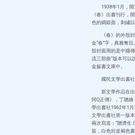
1938年1月，
《春》出書刊行，開
色的綢緞面，刺繡以
《春》的外殼封
金“春”字，典雅奪
殼封面用的是中國傳
流三部曲”版本可以
金躲書文庫中。
國民文學出書社
新文學作品在出
阿Q正傳》，丁聰繪
學出書社1962年1
文學出書社第一版本
兩次寫道：“贈濟生
裝，白色封皮褐色書