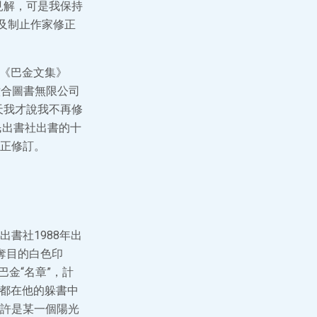
見解，可是我保持
及制止作家修正
的《巴金文集》
六合圖書無限公司
天我才說我不再修
民出書社出書的十
正修訂。
書社1988年出
奪目的白色印
巴金“名章”，計
印章都在他的躲書中
許是某一個陽光