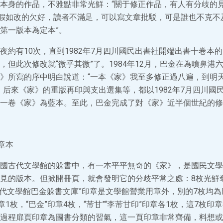
本身的作品，不雅點非常光鮮：“關于修正作品，有人有分歧的
“假如改的欠好，讀者不滿足，可以寫文章批駁，可是誰也不克不
第一版本為定本”。
夜約有10次，直到1982年7月四川國民出書社開端出書十卷本
，但此次修改就“微乎其微”了。1984年12月，巴金在為噴鼻港
》所寫的序中明白說道：“一本《家》我至多修正過八遍，到明
，后來《家》的重版再印與支出選集等，都以1982年7月四川國
一卷《家》為藍本。至此，巴金完成了對《家》近半個世紀的修
章本
國古代文學館的躲書中，有一本平平無奇的《家》，是國民文學出
見的版本。但掀開冊頁，就會發明它的分歧平常之處：8枚光鮮
古代文學館巴金躲書文庫”印章是文學館營業用章外，別的7枚均為
印章1枚，“巴金”印章4枚，“芾甘”“李芾甘印”印章各1枚，這7枚
過程扉頁印章為圖書分類的習氣，這一頁印章非常齊備，料想或