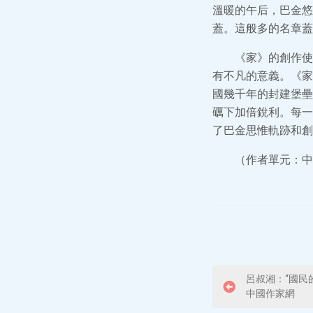
溫暖的午后，巴金悠
蓋。這般多的名章蓋
《家》的創作使
有不凡的意義。《家
國幾千年的封建堡壘
礪下加倍銳利。每一
了巴金思惟軌跡和創
（作者單元：中
P
呂叔湘：“國民
中國作家網
o