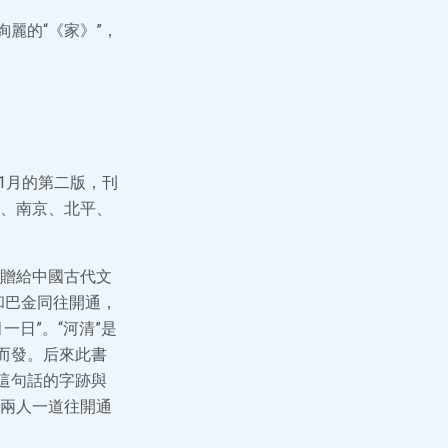
麗的“《家》”，
1月的第二版，刊
、南京、北平、
贈給中國古代文
和巴金同往開通，
日”。“河清”是
而發。后來此書
這句話的字跡與
兩人一道往開通