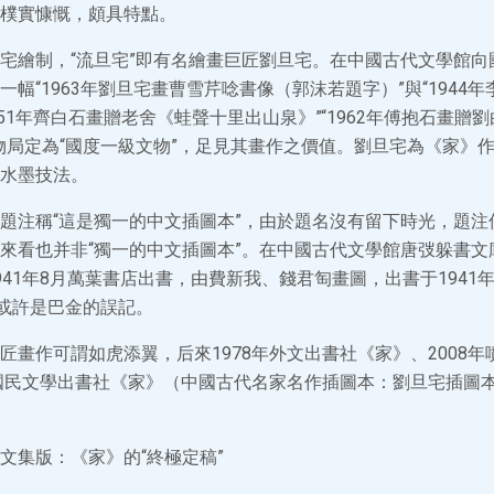
gn樸實慷慨，頗具特點。
宅繪制，“流旦宅”即有名繪畫巨匠劉旦宅。在中國古代文學館向
幅“1963年劉旦宅畫曹雪芹唸書像（郭沫若題字）”與“1944
951年齊白石畫贈老舍《蛙聲十里出山泉》”“1962年傅抱石畫贈
物局定為“國度一級文物”，足見其畫作之價值。劉旦宅為《家》作
水墨技法。
題注稱“這是獨一的中文插圖本”，由於題名沒有留下時光，題注
來看也并非“獨一的中文插圖本”。在中國古代文學館唐弢躲書文
41年8月萬葉書店出書，由費新我、錢君匋畫圖，出書于1941年
，或許是巴金的誤記。
匠畫作可謂如虎添翼，后來1978年外文出書社《家》、2008
年國民文學出書社《家》（中國古代名家名作插圖本：劉旦宅插圖
文集版：《家》的“終極定稿”