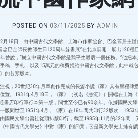
POSTED ON
03/11/2025
BY
ADMIN
2月18日，由中國古代文學館、上海市作家協會、巴金舊居主辦
留念巴金師長教師生日120周年躲書展”在北京展開，展出120
年曾說，“樹立中國古代文學館是我平生最后一個任務。”他把本
手稿、手札，以及15萬元的稿費捐給中國古代文學館，此中就包含
》的各類版本。
注視，20世紀30年月草創作完成的長篇小說《家》具有里程碑
位置。1931年4月18日，《家》（初名《急流》）開端在上海
海開通書店印行單行本第一版，問世至今已有90余年。依據國民文
版問世至1951年4月，《家》在18年間共印行32版次；1953
由國民文學出書社從頭排版印行，截至1985年11月的32年間，
《中國古代文學史》中對《家》的評價，它是新文學史上擁有讀