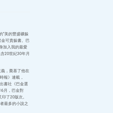
的“美的豐盛礦躲
種巴金可貴躲書。巴
身加入我的最愛
20世紀30年月
意義，奠基了他在
《時報》連載，
學出書社《巴金選
年6月，巴金對
又印了20版次。
者最多的小說之