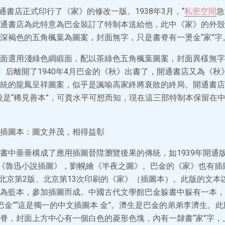
開通書店正式印行了《家》的修改一版。1938年3月，“
私密空間
急
通書店為此特意為巴金裝訂了特制本送給他，此中《家》的外殼
深褐色的五角楓葉為圖案，封面無字，只是書脊有一燙金“家”字
面選用淺綠色綢緞面，配以茶綠色五角楓葉圖案，封面異樣無字
目。后離開了1940年4月巴金的《秋》出書了，開通書店又為《
統的龍鳳呈祥圖案，似乎是諷喻高家終將衰敗的終局。開通書店
說是“稀見善本”，可貴水平可想而知，現在這三部特制本保留在
插圖本：圖文并茂，相得益彰
書中垂垂構成了應用插圖晉陞瀏覽後果的傳統，如1939年開通
《魯迅小說插圖》，劉幌繪《半夜之圖》。巴金的《家》也有插
月北京第2版、北京第13次印刷的《家》（插圖本）。此版的文本以
為藍本，參加插圖而成。中國古代文學館巴金躲書中躲有一本，
 巴金”“這是獨一的中文插圖本 金”。濟生是巴金的弟弟李濟生。
脊，封面上方中心有一個白色的菱形色塊，內有一隸書“家”字，