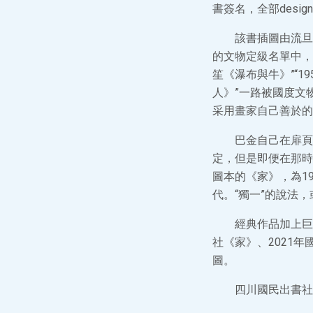
書簽名，全部desi
該書插圖由流旦
的文物定級名單中，一
笙《瀑布與牛》”“1
人》”一路被國度文
采用畫家自己善於的
巴金自己在扉頁
定，但是即便在那時
圖本的《家》，為19
代。“獨一”的說法
經典作品加上巨
社《家》、2021
圖。
四川國民出書社