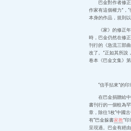
巴金對作者修正
作家有這個權力”，
本身的作品，規則以
《家》的修正年
時，巴金仍然在修正
刊行的《急流三部曲
改了。”正如其所說
卷本《巴金文集》第
“信手拈來”的印
在巴金捐贈給中
書刊行的一個較為罕
章，除往1枚“中國
有“巴金躲書
家教
”
呈現過。巴金有經由