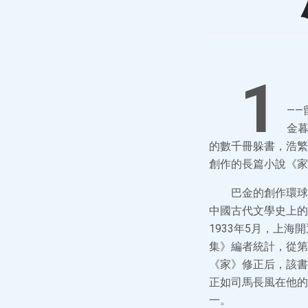
1
——
金暮
的數千冊躲書，浩繁
創作的長篇小說《家
巴金的創作環球
中國古代文學史上的
1933年5月，上
集》編者統計，從第一
《家》修正后，該書
正如司馬長風在他的
一。