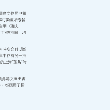
國度文物局申報
年李可染畫贈陽翰
劉白羽《湘夫
了7幅插圖，均
何時所寫難以斷
庫中存有另一插
的上海“孤島”時
年噴鼻港文匯出書
本）都應用了插