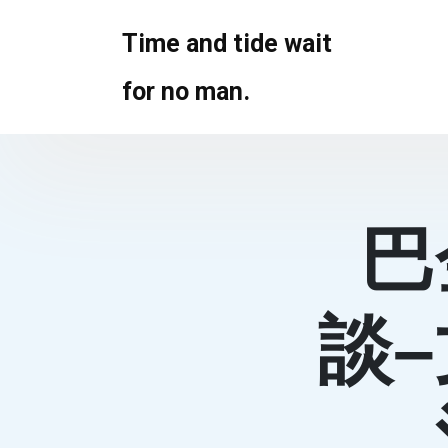
Skip
to
Time and tide wait
content
for no man.
巴
談