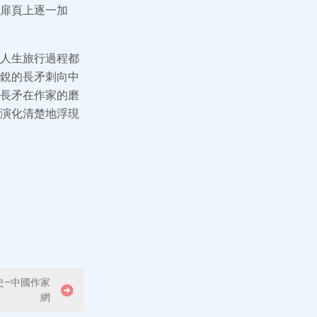
扉頁上逐一加
人生旅行過程都
銳的長矛刺向中
長矛在作家的磨
演化清楚地浮現
史–中國作家
網