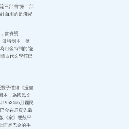
流三部曲”第二部
封面用的是淺褐
。
，書脊燙
秋》做特制本，硬
為巴金特制的“急
中國古代文學館巴
版豐子愷繪《漫畫
圖本，為國民文
1953年6月國民
巴金在扉頁先后
此版《家》硬殼平
上面是巴金的手