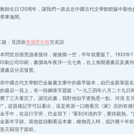
教師生日120周年，讓我們一路走近中國古代文學館館躲中顏色絢
舊事逸聞。
第二版：見證故
會議室出租
交友誼
本問世后很受讀者接待，被搶購一空，半年就重版了。1933年1
印刷公司印刷，書價為年夜洋一元七角，在上海開通書店及廣州
通書店分店發賣。
存中國古代文學館巴金躲書文庫中的最早版本，由巴金親筆簽名
的最后一頁上，有一段鋼筆字題跋：“一九三四年八月二十九日
費了三天看完了。讀完此書，我對他似乎更熟悉一點。河清 玄月一
字”，從題後記字可以看出，這是黃源一口吻看完《家》后的有感
金手中，在這行字旁，巴金寫下：“看到河清的字，覺得親熱。”
金暮年字跡。當他從頭翻看這本書，睹物思人時，或許幾十年前
形又顯現于面前。