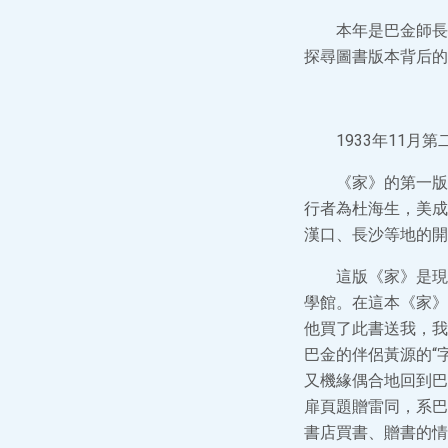
本年是巴金師長
探尋圖書版本背后的
1933年11月
《家》的第一版
行者為杜海生，美成
漢口、長沙等地的開
這版《家》是現
學館。在這本《家》
他買了此書送我，我
巴金的伴侶黃源的“
又機緣偶合地回到巴
扉頁題贈雷同，系巴
書店買書、贈書的情