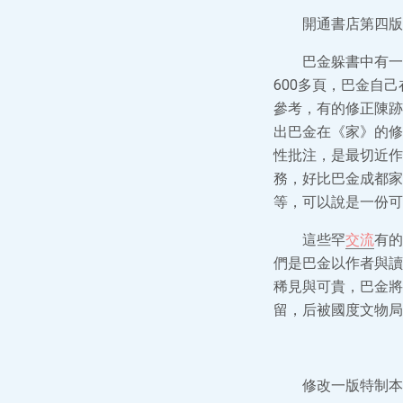
開通書店第四版
巴金躲書中有一
600多頁，巴金自
參考，有的修正陳跡
出巴金在《家》的修
性批注，是最切近作
務，好比巴金成都家
等，可以說是一份可
這些罕
交流
有的
們是巴金以作者與讀
稀見與可貴，巴金將
留，后被國度文物局
修改一版特制本