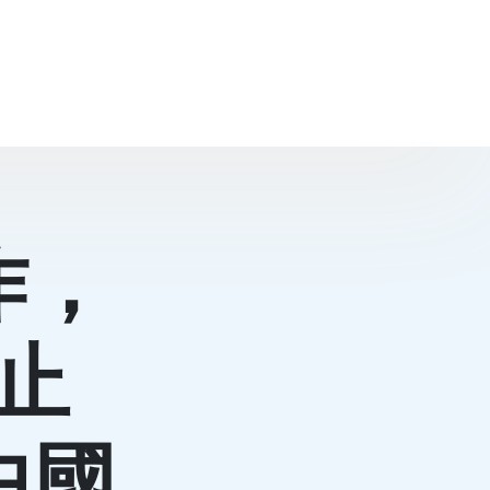
作，
止
中國