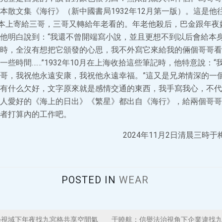
本散文集《海行》（新中國書局1932年12月第一版）。這是他
練本上寄給三哥，三哥又轉給年老看的。年老他殺后，巴金跟年夜
他明白說到：“我還不曾開端寫小說，並且更想不到以后會給本身
時，全沒有想把它頒發的心思，我不外寫它來給我的倆個哥哥看
一些時間……”1932年10月在上海收拾這些筆記時，他特意說：
哥，我祝他永遠安康，我祝他永遠幸福。”這又是兄弟情深的一
有什么欠好，文字原來就是感情交通的東西，我手寫我心，不代
人愛好的《海上的日出》《繁星》都出自《海行》，給兩個哥哥
者打算內的工作吧。
2024年11月2日清晨三時于
POSTED IN
WEAR
學視域下年夜找九宮格共享空間氣
于曉航：信譽法治視角下企業違找