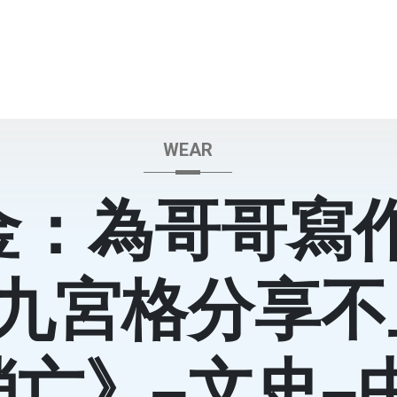
WEAR
金：為哥哥寫
九宮格分享不
消亡》–文史–