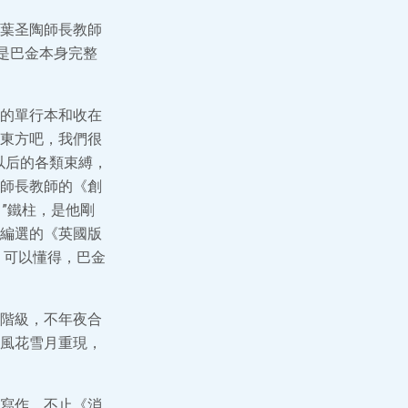
葉圣陶師長教師
是巴金本身完整
的單行本和收在
東方吧，我們很
以后的各類束縛，
師長教師的《創
。”鐵柱，是他剛
編選的《英國版
，可以懂得，巴金
階級，不年夜合
風花雪月重現，
寫作，不止《消