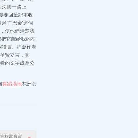
往法國一路上
嫂要回筆記本收
起了‘巴金’這個
，使他們清楚我
“我把它獻給我的在
個證實。把寫作看
圣賢立言，真
看的文字成為公
梅
舞蹈場地
花洲旁
九宮格聚會背