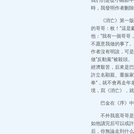
我們仍是從小細節中
時，我發明作者刪除
《消亡》第一版
的哥哥：枚！”這是
他：“我有一個哥哥
不愿意我做的事了。
作者沒有明說，可是
做“反動黨”被殺頭
經濟艱苦，后來是巴
許立名顯親、重振家
奉”，就不會再走年
境，寫《消亡》，就
巴金在《序》中
不外我底哥哥是
如他讀完后可以或許
后，你無論走到什么