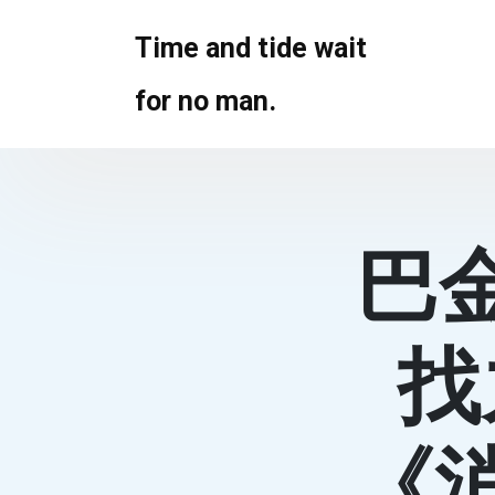
Skip
to
Time and tide wait
content
for no man.
巴
找
《