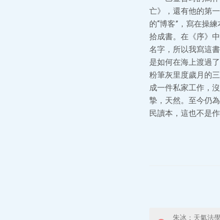
亡》，還有他的第一
的“博客”，寫在操
拾成書。在《序》中
名字，所以我寫這書
是如何在海上渡過了
粉筆灰里度歲月的三
成一件私家工作，沒
摯，天然。至今仍為
民讀本，這也不是作
朱冰：天氣法