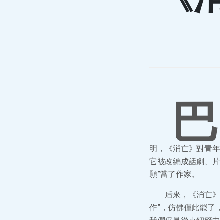
巴
明，《消亡》對青年
它被改編成話劇、片
願”當了作家。
后來，《消亡》
作”，仿佛僅此罷了