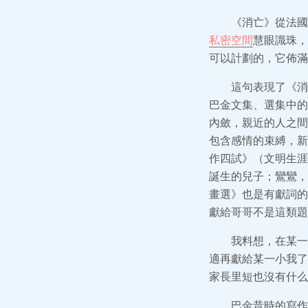
《消亡》從法國
私密空間
慧眼識珠，
可以計劃的，它佈滿
這句表現了《消
巴金文集、選集中的
內斂，親近的人之間
包含感情的束縛，新
作四試》（文明生涯
誕生的兒子；鸞鸞，
畫選》也是有獻詞的
獻給哥哥不是這類題
我料想，在某一
適再獻給某一小我了
家長里短也沒有什么
巴金昔時的寫作