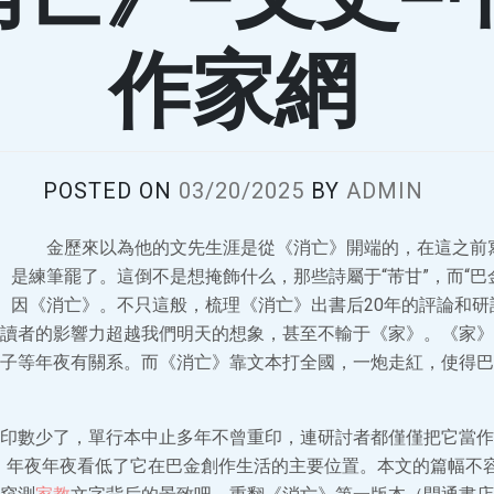
作家網
POSTED ON
03/20/2025
BY
ADMIN
金歷來以為他的文先生涯是從《消亡》開端的，在這之前
是練筆罷了。這倒不是想掩飾什么，那些詩屬于“芾甘”，而“巴
因《消亡》。不只這般，梳理《消亡》出書后20年的評論和研
讀者的影響力超越我們明天的想象，甚至不輸于《家》。《家》
子等年夜有關系。而《消亡》靠文本打全國，一炮走紅，使得巴
印數少了，單行本中止多年不曾重印，連研討者都僅僅把它當作
，年夜年夜看低了它在巴金創作生活的主要位置。本文的篇幅不