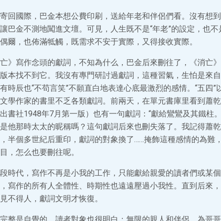
寄回國際，巴金本想公費印刷，送給年老和伴侶們看。沒有想到
讓巴金不測地闖進文壇。可見，人生既不是“年老”的設定，也不
偶爾，也佈滿牴觸，既需求不安于實際，又得接收實際。
亡》寫作念頭的獻詞，不知為什么，巴金后來刪往了，《消亡》
版本找不到它。我沒有專門研討過獻詞，這種習氣，生怕是來自
有時辰也“不苟言笑”不願直白地表達心底最激烈的感情。“五四”
文學作家的書里不乏各類獻詞。前兩天，在單元書庫里看到蕭乾
出書社1948年7月第一版）也有一句獻詞：“獻給鸞鸞及其鐵柱
是他那時太太的昵稱嗎？這句獻詞后來也刪失落了。我記得蕭乾
，半個多世紀后重印，獻詞的對象換了……掩飾這種感情的為難
目，怎么也要刪往呢。
段時代，寫作不再是小我的工作，只能獻給親愛的讀者們或某個
，寫作的所有人全體性、時期性也遠遠壓過小我性。直到后來，
見不得人，獻詞文明才恢復。
完整是自覺的，讀者對象也很明白：無限的親人和伴侶。為哥哥