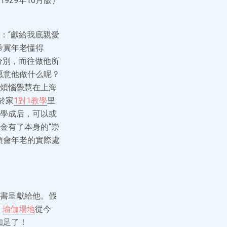
29年10月版）
：“獻給我底親愛
希冀年老懂得
分別，而往做他所
愿意他做什么呢？
煩惱覺慧在上海
於家
1對1教學
里
學成后，可以或
金有了本身的“崇
領會年老的實際處
書呈獻給他。假
，
瑜伽場地
從今
知足了！