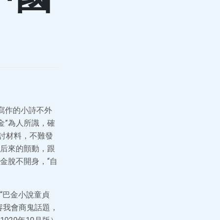
寫作的小詩不外
金”為人所識，確
討材料，不難發
后來的顫動，跟
金脫不開身，“自
“巴金小說童貞
容我會商鬼話題，