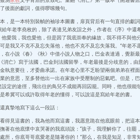
窺測
家教
文字背后的景致吧。重翻《消亡》第一版本（開通書店19
了後面的獻詞，值得啰嗦幾句。
本，是一本特別裝幀的袖珍本圖書，扉頁背后有一句直排的獻詞
獻給年老李堯枚的，除了表達兄弟友誼之外，作者在《序》中還
，他愛我，我也愛他，但是因了我底崇奉的緣故，我不得不與他
可是我又不克不及忘失落他，他也不克不及忘失落我。”年老不
，在小說《春》《秋》中借小說人物之口，巴金表達過，覺新最
。《消亡》寫于法國，巴金到法國留學，年老最後是分歧意的，由
金執意要往，才委曲承諾。在年老心里不乏盼望兩個弟弟在裡面
業的意思，至多替他出一出在家族中受壓制的惡氣吧。但是，巴
老設定的途徑，飛出往的鳥兒不成能再回囚籠。同時，他也很能
是希冀可以或許取得年老的懂得，可以說這是寫給年老的書。
還真摯地寫下這么一段話：
看得見這書的，我為他而寫這書，我愿意跪在他底眼前，把這本
撫著在他底懷中哀哭著的我底頭說：“孩子，我理解你了，往罷
處所，你底哥哥底愛老是隨著你的！”那么，在我是知足，非常