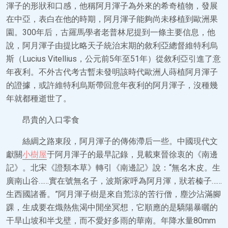
渾子的形狀和口感，他稱阿月渾子為外來的希奇植物，發展
在中亞，表白在他的時期，阿月渾子能夠尚未移植到歐洲果
園。300年后，古羅馬學者老普林尼提到一條主要信息，他
說，阿月渾子由提比略天子統治末期的敘利亞總督維特利烏
斯（Lucius Vitellius，公元前5年至51年）從敘利亞引進了意
年夜利。不外古代考古暫未發明該時代歐洲人蒔植阿月渾子
的證據，或許維特利烏斯帶回意年夜利的阿月渾子，沒種幾
年就都種逝世了。
昂貴的入口零食
絲綢之路東段，阿月渾子的傳佈滯后一些。中國現代文
獻關
小樹屋
于阿月渾子的最早記錄，見載東晉徐衷的《南邊
記》。北宋《證類本草》轉引《南邊記》說：“無名木皮。生
廣南山谷……實在號無名子，波斯家呼為阿月渾，狀若榛子……
生西國諸番。”阿月渾子樹是來自荒涼的苦行僧，塵沙沾滿腳
踝，生成要在熾熱焦渴中閒坐冥想，它順應的是驕陽暴曬的
干旱山坡和半戈壁，而不愛好多雨的華南。年降水量80mm