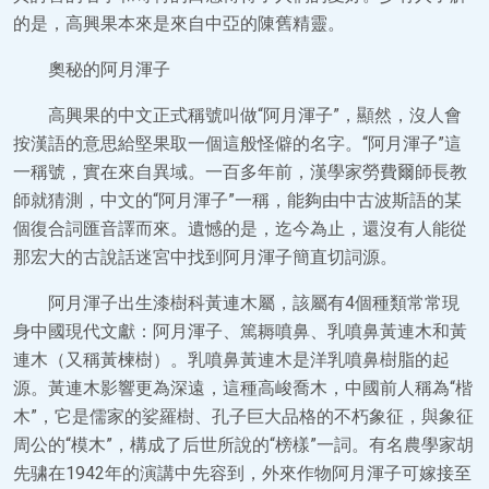
的是，高興果本來是來自中亞的陳舊精靈。
奧秘的阿月渾子
高興果的中文正式稱號叫做“阿月渾子”，顯然，沒人會
按漢語的意思給堅果取一個這般怪僻的名字。“阿月渾子”這
一稱號，實在來自異域。一百多年前，漢學家勞費爾師長教
師就猜測，中文的“阿月渾子”一稱，能夠由中古波斯語的某
個復合詞匯音譯而來。遺憾的是，迄今為止，還沒有人能從
那宏大的古說話迷宮中找到阿月渾子簡直切詞源。
阿月渾子出生漆樹科黃連木屬，該屬有4個種類常常現
身中國現代文獻：阿月渾子、篤耨噴鼻、乳噴鼻黃連木和黃
連木（又稱黃楝樹）。乳噴鼻黃連木是洋乳噴鼻樹脂的起
源。黃連木影響更為深遠，這種高峻喬木，中國前人稱為“楷
木”，它是儒家的娑羅樹、孔子巨大品格的不朽象征，與象征
周公的“模木”，構成了后世所說的“榜樣”一詞。有名農學家胡
先骕在1942年的演講中先容到，外來作物阿月渾子可嫁接至