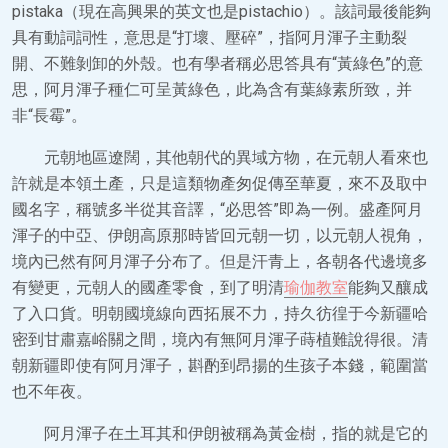
pistaka（現在高興果的英文也是pistachio）。該詞最後能夠
具有動詞詞性，意思是“打壞、壓碎”，指阿月渾子主動裂
開、不難剝卸的外殼。也有學者稱必思答具有“黃綠色”的意
思，阿月渾子種仁可呈黃綠色，此為含有葉綠素所致，并
非“長霉”。
元朝地區遼闊，其他朝代的異域方物，在元朝人看來也
許就是本領土產，只是這類物產匆促傳至華夏，來不及取中
國名字，稱號多半從其音譯，“必思答”即為一例。盛產阿月
渾子的中亞、伊朗高原那時皆回元朝一切，以元朝人視角，
境內已然有阿月渾子分布了。但是汗青上，各朝各代邊境多
有變更，元朝人的國產零食，到了明清
瑜伽教室
能夠又釀成
了入口貨。明朝國境線向西拓展不力，持久彷徨于今新疆哈
密到甘肅嘉峪關之間，境內有無阿月渾子蒔植難說得很。清
朝新疆即使有阿月渾子，斟酌到昂揚的生孩子本錢，範圍當
也不年夜。
阿月渾子在土耳其和伊朗被稱為黃金樹，指的就是它的