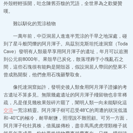
外殼輕輕張開，吐念陳舊芬馥的咒語，全世界為之歡樂贊
嘆。
難以馴化的荒涼植物
一萬年前，中亞洞居人進進半荒涼的干旱之地深處，碰
到了星斗般閃爍的阿月渾子。烏茲別克斯坦托達洞窟（Toda
Cave）發明有人類最早享用阿月渾子的遺址，年月可以追溯
到公元前8000年。果殼早已炭化，散落埋葬于小塊亂石之
間，這些石塊很有能夠是開殼器，假設洞居人帶回的堅果不
曾成熟開裂，他們會用石塊砸擊取食。
像托達洞窟如許，發明史後人類食用阿月渾子證據的考
古遺址不算多見。無限幾處遺址的阿月渾子殘留物也非常稀
疏，凡是僅見幾枚果殼碎片罷了，闡明人類一向未能馴化這
交流
一荒涼精靈。阿月渾子樹可忍受48℃的周遭的狀況低溫
和-40℃的極冷，耐旱耐鹽，照理說不難照顧。可另一方面，
阿月渾子牝牡異株，借風媒傳粉，盡非馬馬虎虎埋顆種子就