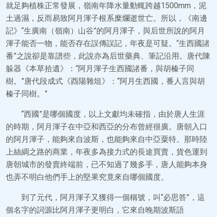
就足夠植株正常發展，嶺南年降水量動輒跨越1500mm，泥
土過濕，反而易致阿月渾子根系糜爛逝世亡。所以，《南邊
記》“生廣南（嶺南）山谷”的阿月渾子，與后世所說的阿月
渾子能否一物，能否存在誤傳誤記，年夜是可疑。“生西國諸
番”之說卻是靠譜些，此說亦為后世藥典、筆記沿用。唐代陳
躲器《本草拾遺》：“阿月渾子生西國諸番，與胡榛子同
樹。”唐代段成式《酉陽雜俎》：“阿月生西國，番人言與胡
榛子同樹。”
“西國”是哪個國度，以上文獻均未確指，由於唐人生涯
的時期，阿月渾子在中亞和西亞的分布曾經很廣。唐朝入口
的阿月渾子，能夠來自波斯，也能夠來自中亞粟特。那時陸
上絲綢之路的商業，年夜多為接力式的長途買賣，貨色運到
唐朝城市的發賣終端前，已不知過了幾多手，唐人能夠本身
也弄不明白他們手上的堅果究竟來自哪個國度。
到了元代，阿月渾子又獲得一個稱號，叫“必思答”，這
個名字的詞源比阿月渾子更明白，它來自晚期波斯語