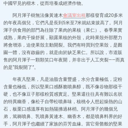
中國罕見的楷木，從而培養成經濟作物。
阿月渾子樹無法像黃連木
會議室出租
那樣發育成20多米
的年夜高個兒，它們凡是長到5米至7米就結束拔高了。阿月
渾子供食用的部門為往除了果肉的果核（果仁）。春季果實
成熟，果肉干燥舒展，顯露果核的外殼，此時果殼外部壓力
將會增添，迫使果殼主動開裂。我們有時買到空果殼，是囫
圇一體，沒有啟齒的，就是由於缺乏果仁。所以說，市道販
售的阿月渾子一顆顆笑口年夜開，并非出于人工夾裂——而真
的是“我裂開了”。
年夜凡堅果，凡是油脂含量豐盛，水分含量極低，淀粉
含量也極低，所以堅果口感酥脆噴鼻醇，既不像谷物那樣干
硬，也不像豆子那樣粉質感實足。堅果還往往具有難以名狀
的特異幽香，像松子自帶松噴鼻味，核桃令人想起燥熱的山
石，板栗口感溫厚有如熱陽拂過林梢。阿月渾子的幾個兄
弟，篤耨噴鼻、乳噴鼻黃連木、幽香木，都是噴鼻料界的好
手，阿月渾子也繼續了家族的芬芳血緣。當它骨骼般的堅果