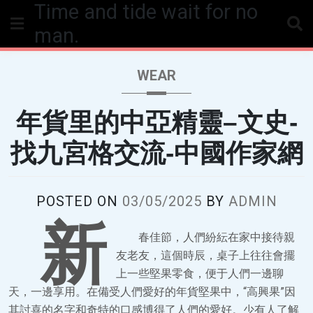
Time and tide wait for no
Skip
to
man.
content
WEAR
年貨里的中亞精靈–文史-
找九宮格交流-中國作家網
POSTED ON
03/05/2025
BY
ADMIN
新
春佳節，人們紛紜在家中接待親
友老友，這個時辰，桌子上往往會擺
上一些堅果零食，便于人們一邊聊
天，一邊享用。在備受人們愛好的年貨堅果中，“高興果”因
其討喜的名字和奇特的口感博得了人們的愛好。少有人了解