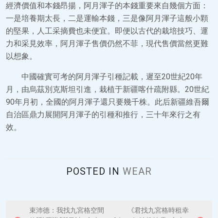
經濟價值和本錢昂揚，阿月渾子的本錢重要來自幾個方面：
一是培養期太長，二是運輸本錢，三是像阿月渾子這般小顆
的堅果，人工采摘費也未便宜。即便以古代的栽培技巧、運
力和采見效率，阿月渾子售價仍然不菲，現代售價當然更難
以想象。
中國確實可考的阿月渾子引種記載，遲至20世紀20年
月，由烏茲別克斯坦引進，栽植于新疆喀什疏附縣。20世紀
90年月初，全國的阿月渾子還只要幾千株。此后新疆維吾爾
自治區鼎力展開阿月渾子的引種和推行，三十年來行之有
效。
POSTED IN
WEAR
P
束沛德：我找九宮格空間
《君找九宮格時租幸