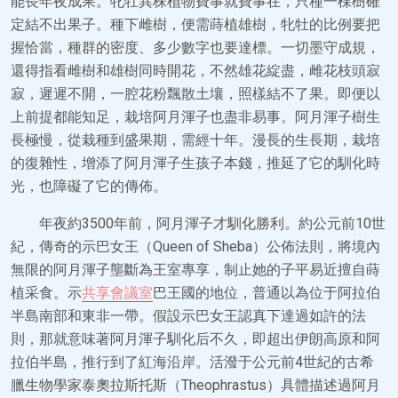
能長年夜成果。牝牡異株植物費事就費事在，只種一棵樹確
定結不出果子。種下雌樹，便需蒔植雄樹，牝牡的比例要把
握恰當，種群的密度、多少數字也要達標。一切墨守成規，
還得指看雌樹和雄樹同時開花，不然雄花綻盡，雌花枝頭寂
寂，遲遲不開，一腔花粉飄散土壤，照樣結不了果。即便以
上前提都能知足，栽培阿月渾子也盡非易事。阿月渾子樹生
長極慢，從栽種到盛果期，需經十年。漫長的生長期，栽培
的復雜性，增添了阿月渾子生孩子本錢，推延了它的馴化時
光，也障礙了它的傳佈。
年夜約3500年前，阿月渾子才馴化勝利。約公元前10世
紀，傳奇的示巴女王（Queen of Sheba）公佈法則，將境內
無限的阿月渾子壟斷為王室專享，制止她的子平易近擅自蒔
植采食。示
共享會議室
巴王國的地位，普通以為位于阿拉伯
半島南部和東非一帶。假設示巴女王認真下達過如許的法
則，那就意味著阿月渾子馴化后不久，即超出伊朗高原和阿
拉伯半島，推行到了紅海沿岸。活潑于公元前4世紀的古希
臘生物學家泰奧拉斯托斯（Theophrastus）具體描述過阿月