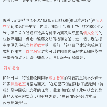
游客心中，讓中華優秀傳統文明加倍鮮活茂盛地生長。
據悉，詩經植物園分為“風(風谷山林)·雅(雅田濱岸)·頌(送
個人
空間
到溪源)”三年夜主題區。建設工程總用空中積91000平方
米，項目旨在通過打造具有科學內涵及教導意義
個人空間
的
植物專類園，促進中醫藥文明傳播和交通，進一個步驟弘揚
中華優秀傳統文
舞蹈教室
明。當前，該項目已建設完成并正
式對外開放，
瑜伽教室
游客可以在園區內沉醉式感觸感染中
華優秀傳統文明與中醫藥文明彼此融合的獨特魅力。
舞蹈場地
節沐日里，詩經植物園開展
瑜伽教室
的科普講堂讓不少孩子
和家
舞蹈教室
長慕名而來。“在這里不僅能讓孩子認識到《詩
經》是中國現代文學的瑰寶，還讓他們清楚了此中蘊含的豐
富的天然生態知識，很有興趣義。”在參加完科普講堂后，一
位家長如是說。