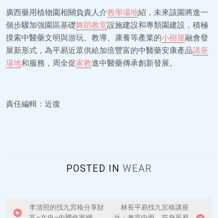
廣西藥用植物園相關負責人介
教學場地
紹，未來該園將進一
個步驟加強園區基礎
舞蹈教室
設施建設和專類園建設，積極
摸索中醫藥文明與游玩、教導、康養等產業的
小樹屋
融會發
展新形式，為平易近眾供給加倍豐富的中醫藥安康產品
講座
場地
和服務，周全促
家教
進中醫藥傳承創新發展。
責任編輯：近復
POSTED IN
WEAR
P
李清照的找九宮格分享財
林長平易找九宮格講座
富–文史–中國作家網
近：兼容中西、安身平易