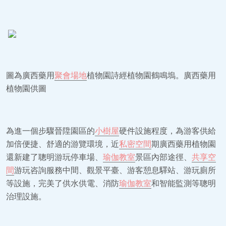
圖為廣西藥用
聚會場地
植物園詩經植物園鶴鳴塢。廣西藥用
植物園供圖
為進一個步驟晉陞園區的
小樹屋
硬件設施程度，為游客供給
加倍便捷、舒適的游覽環境，近
私密空間
期廣西藥用植物園
還新建了聰明游玩停車場、
瑜伽教室
景區內部途徑、
共享空
間
游玩咨詢服務中間、觀景平臺、游客憩息驛站、游玩廁所
等設施，完美了供水供電、消防
瑜伽教室
和智能監測等聰明
治理設施。