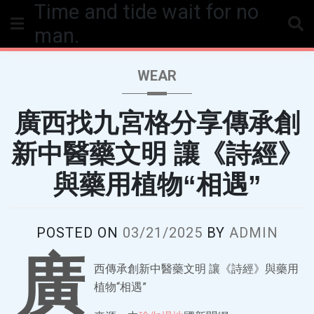
Time and tide wait for no
Skip
to
man.
content
WEAR
廣西找九宮格分享傳承創
新中醫藥文明 讓《詩經》
與藥用植物“相遇”
POSTED ON
03/21/2025
BY
ADMIN
廣
西傳承創新中醫藥文明 讓《詩經》與藥用
植物“相遇”