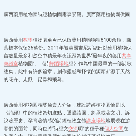
廣西藥用植物園詩經植物園霧森景觀。廣西藥用植物園供圖
廣西藥用
教學
植物園至今已保留藥用植物物種8100余種，臘
葉標本保留26萬份。2011年被英國吉尼斯總部以藥用植物保
留數量最多和占空中積最年夜認證為世界“最年夜的藥用
共享
會議室
植物園”。《詩
舞蹈場地
經》作為中國最早的一部詩歌
總集，此中有許多篇章，創作靈感和抒懷的源頭都源于天然
的花卉、走獸、昆蟲和飛鳥。
廣西藥用植物園相關負責人介紹，建設詩經植物園恰是以
《詩經》中的植物為切進點，通過該園，將承載著文明、訴
說著歷史、孕育著情感的詩經植物立體
講座場地
地展現在游
客們的面前，同時也將“詩經文
交流
明”的種子種
個人空間
在