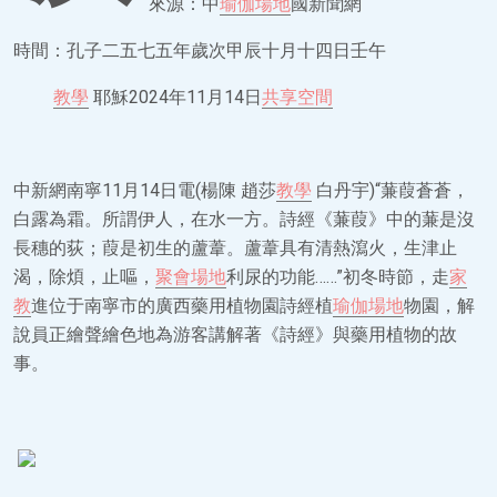
來源：中
瑜伽場地
國新聞網
時間：孔子二五七五年歲次甲辰十月十四日壬午
教學
耶穌2024年11月14日
共享空間
中新網南寧11月14日電(楊陳 趙莎
教學
白丹宇)“蒹葭蒼蒼，
白露為霜。所謂伊人，在水一方。詩經《蒹葭》中的蒹是沒
長穗的荻；葭是初生的蘆葦。蘆葦具有清熱瀉火，生津止
渴，除煩，止嘔，
聚會場地
利尿的功能……”初冬時節，走
家
教
進位于南寧市的廣西藥用植物園詩經植
瑜伽場地
物園，解
說員正繪聲繪色地為游客講解著《詩經》與藥用植物的故
事。