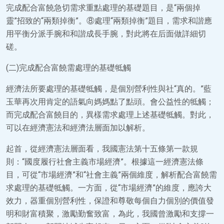
完成配合富饒急切需求重點處理的基礎題目，是“兩個掉
靈”招致的“兩類掉衡”。⑧處理“兩類掉衡”題目，需求和諧應
用平衡分派手腕和和諧成長手腕，對此將在后面做詳細切
磋。
(二)完成配合富饒需處理的基礎牴觸
經濟法所要處理的基礎牴觸，是個別營利性與社“真的。”藍
玉華再次用肯定的語氣向媽媽點了點頭。會公益性的牴觸；
而完成配合富饒目的，異樣需求處理上述基礎牴觸。對此，
可以在經濟憲法和經濟法層面加以解析。
起首，從經濟憲法層面看，我國憲法第十五條第一款規
則：“國度履行社會主義市場經濟”。根據這一經濟憲法條
目，可從“市場經濟”和“社會主義”兩個維度，解析配合富饒需
求處理的基礎牴觸。一方面，從“市場經濟”的維度，應誇大
效力，器重個別營利性，保證和尊敬每個自力個別的價值發
明和財富積聚，激勵勤奮致富，為此，我國曾激勵和支撐一