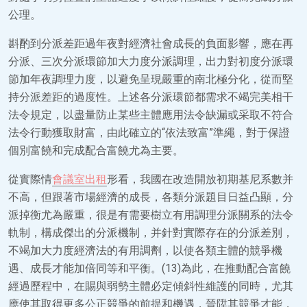
公理。
斟酌到分派差距過年夜對經濟社會成長的負面影響，應在再
分派、三次分派環節加大力度分派調理，出力對初度分派環
節加年夜調理力度，以避免呈現嚴重的南北極分化，從而堅
持分派差距的過度性。上述各分派環節都需求不竭完美相干
法令規定，以盡量防止某些主體應用法令缺漏或采取不符合
法令行動獲取財富，由此確立的“依法致富”準繩，對于保證
個別富饒和完成配合富饒尤為主要。
從實際情
會議室出租
形看，我國在改造開放初期基尼系數并
不高，但跟著市場經濟的成長，各類分派題目日益凸顯，分
派掉衡尤為嚴重，很是有需要樹立有用調理分派關系的法令
軌制，構成傑出的分派機制，并針對實際存在的分派差別，
不竭加大力度經濟法的有用調劑，以使各類主體的競爭機
遇、成長才能加倍同等和平衡。(13)為此，在推動配合富饒
經過歷程中，在賜與弱勢主體必定傾斜性維護的同時，尤其
應使其取得更多公正競爭的前提和機遇，晉陞其競爭才能，