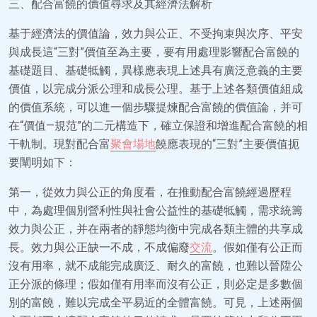
三、配合富饒的價值尋求及其經濟法解析
基于經濟法的價值論，效力與公正、不受拘束與次序、平安
與成長這“三對”價值至為主要，要有用處理影響配合富饒的
基礎題目、基礎牴觸，異樣應表現上述具有廣泛意義的主要
價值，以完成分派公理和成長公理。基于上述各類價值組成
的價值系統，可以進一個步驟提煉配合富饒的價值論，并可
在“價值—規范”的二元構造下，確立保證和增進配合富饒的相
干軌制。現對配合富
聚會場地
饒應表現的“三對”主要價值扼
要闡明如下：
第一，從效力與公正的角度看，在推動配合富饒經過歷程
中，為處理個別營利性與社會公益性的基礎牴觸，需求統籌
效力與公正，并在兩者的靜態均衡中完成各類主體的共享成
長。效力與公正缺一不成，不成偏廢
交流
。假如僅有公正而
沒有用率，就不成能完成廣泛、耐久的富饒，也難以晉陞公
正分派的條理；假如僅有用率而沒有公正，則必定是多數個
別的富饒，難以完成全平易近的全體富饒。可見，上述兩個