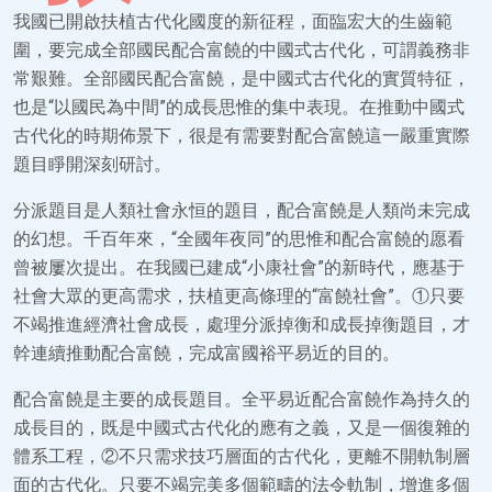
我國已開啟扶植古代化國度的新征程，面臨宏大的生齒範
圍，要完成全部國民配合富饒的中國式古代化，可謂義務非
常艱難。全部國民配合富饒，是中國式古代化的實質特征，
也是“以國民為中間”的成長思惟的集中表現。在推動中國式
古代化的時期佈景下，很是有需要對配合富饒這一嚴重實際
題目睜開深刻研討。
分派題目是人類社會永恒的題目，配合富饒是人類尚未完成
的幻想。千百年來，“全國年夜同”的思惟和配合富饒的愿看
曾被屢次提出。在我國已建成“小康社會”的新時代，應基于
社會大眾的更高需求，扶植更高條理的“富饒社會”。①只要
不竭推進經濟社會成長，處理分派掉衡和成長掉衡題目，才
幹連續推動配合富饒，完成富國裕平易近的目的。
配合富饒是主要的成長題目。全平易近配合富饒作為持久的
成長目的，既是中國式古代化的應有之義，又是一個復雜的
體系工程，②不只需求技巧層面的古代化，更離不開軌制層
面的古代化。只要不竭完美多個範疇的法令軌制，增進多個