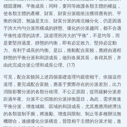
穩固運轉、平衡成長；同時，要同等維護各類主體的權益，
使各類主體的產權、財富、財富分派能依法獲得應有的、平
衡的保證。無論是支出、財富分派的南北極分化，仍是因過
于誇大均勻分派而構成的靜態、僵化的分派趨同，都不合適
平衡性道理的請求。該道理所誇大的“平衡”，不是均等，而
是要堅持過度、靜態的均衡，即有必定效力、堅持必定動
力、有利于成長的均衡。是以，推動配合富饒，應經由過程
靜態的平衡分派和和諧成長，做到各展其長，各得其所，并
由此完成分派公理和成長公理。(17)
可見，配合富饒與上述四個基礎道理均親密相干。依循這些
道理，要完成配合富饒，應基于實際存在的分派差別，出力
消除影響分派的各類分歧理、不公正原因，從而緩解分派差
距過年夜、分派不公招致的分派掉衡題目，為此，需求推進
平衡分派，增進城鄉、區域的和諧成長，尤其應應用經濟法
的各類規制手腕，將激勵、增進與限制、制止等多種辦法無
機聯合，連續優化分派構造，晉陞相干主體的分派才能，進