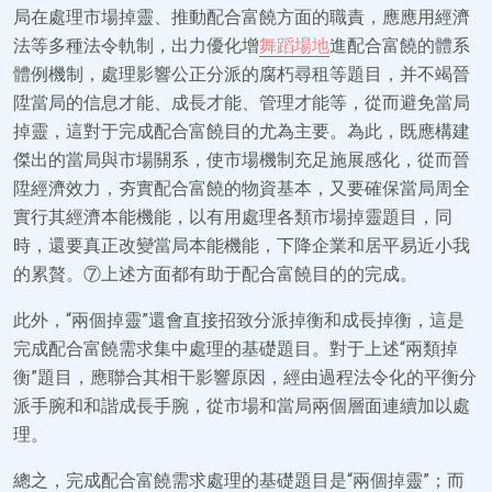
局在處理市場掉靈、推動配合富饒方面的職責，應應用經濟
法等多種法令軌制，出力優化增
舞蹈場地
進配合富饒的體系
體例機制，處理影響公正分派的腐朽尋租等題目，并不竭晉
陞當局的信息才能、成長才能、管理才能等，從而避免當局
掉靈，這對于完成配合富饒目的尤為主要。為此，既應構建
傑出的當局與市場關系，使市場機制充足施展感化，從而晉
陞經濟效力，夯實配合富饒的物資基本，又要確保當局周全
實行其經濟本能機能，以有用處理各類市場掉靈題目，同
時，還要真正改變當局本能機能，下降企業和居平易近小我
的累贅。⑦上述方面都有助于配合富饒目的的完成。
此外，“兩個掉靈”還會直接招致分派掉衡和成長掉衡，這是
完成配合富饒需求集中處理的基礎題目。對于上述“兩類掉
衡”題目，應聯合其相干影響原因，經由過程法令化的平衡分
派手腕和和諧成長手腕，從市場和當局兩個層面連續加以處
理。
總之，完成配合富饒需求處理的基礎題目是“兩個掉靈”；而