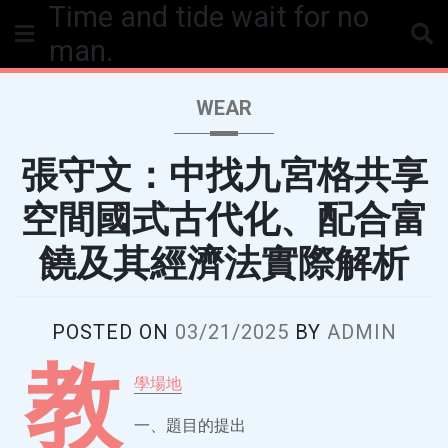
Time and tide wait for no
Skip
to
man.
content
WEAR
張守文：中找九宮格共享
空間國式古代化、配合富
饒及其經濟法實際解析
POSTED ON
03/21/2025
BY
ADMIN
教
學場地
一、題目的提出