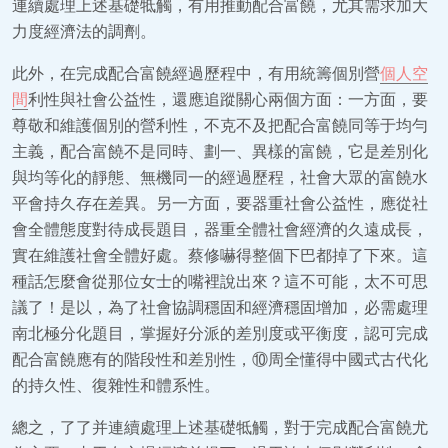
連續處理上述基礎牴觸，有用推動配合富饒，尤其需求加大
力度經濟法的調劑。
此外，在完成配合富饒經過歷程中，有用統籌個別營
個人空
間
利性與社會公益性，還應追蹤關心兩個方面：一方面，要
尊敬和維護個別的營利性，不克不及把配合富饒同等于均勻
主義，配合富饒不是同時、劃一、異樣的富饒，它是差別化
與均等化的靜態、無機同一的經過歷程，社會大眾的富饒水
平會持久存在差異。另一方面，要器重社會公益性，應從社
會全體態度對待成長題目，器重全體社會經濟的久遠成長，
實在維護社會全體好處。蔡修嚇得整個下巴都掉了下來。這
種話怎麼會從那位女士的嘴裡說出來？這不可能，太不可思
議了！是以，為了社會協調穩固和經濟穩固增加，必需處理
南北極分化題目，掌握好分派的差別度或平衡度，認可完成
配合富饒應有的階段性和差別性，⑩周全懂得中國式古代化
的持久性、復雜性和體系性。
總之，了了并連續處理上述基礎牴觸，對于完成配合富饒尤