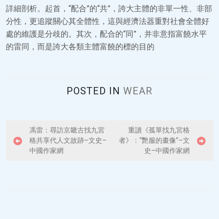
詳細剖析。起首，“配合”的“共”，誇大主體的非單一性、非部
分性，更追蹤關心其全體性，這與經濟法器重對社會全體好
處的維護是分歧的。其次，配合的“同”，并非意指富饒水平
的雷同，而是誇大各類主體富饒的標的目的
POSTED IN
WEAR
P
馮雷：尋訪京畿古找九宮
重讀《孤單找九宮格
格共享代人文故跡–文史–
者》：“艷服的畫像”–文
o
中國作家網
史–中國作家網
s
t
n
a