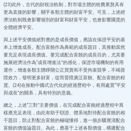
(23)此外，古代的財稅法軌制，對市場主體的稅費累贅具有
更為直接的影響，關乎各類主體的財富平安。可見，上述經
濟法軌制既會影響個別的財富和財富平安，也會影響國度的
全體經濟平安。
與上述平安價值絕對應的是成長價值，應該在保證平安的基
本上增進成長。配合富饒作為典範的成長題目，其推動當然
要充足表現成長價值。要完成配合富饒的成長目的，尤其要
施展經濟法作為“成長增進法”的感化，保證市場機制的有用
運作，增進各類主體睜開公正買賣和不受拘束競爭，不竭晉
陞效力，發明更多財富，從而晉陞廣泛富饒、配合富饒的程
度。(24)在推動中國式古代化的經過歷程中，有用處置“平安
與成長”的關系，具有特別的意義。
總之，上述“三對”主要價值，在完成配合富饒經過歷程中異
樣應充足表現，由此有助于辯證、體系地對待配合富饒的相
干題目，防止對配合富饒的極端懂得，進一個步驟厘清配合
富饒的價值論題目。為此，應基于上述各類價值，構建配合