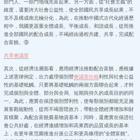
部門人、一部門地域先富起來。另一方面，從“社會主義”的
維度，還要誇大社會公益性，使全部國民共享成長結果，不
克不及構成南北極分化，為此，在推動中國式古代化經過歷
程中，我國更器重全體成長、平衡成長、和諧成長，從而推
進全部國民的配合成長，不竭經由過程共建、共享，完成配
合富饒。⑨
共享會議室
其次，從經濟法層面看，應用經濟法推動配合富饒，應根據
上述憲律例定，出力處理個別營
會議室出租
利性與社會公益
性的基礎牴觸。只要將基礎牴觸的兩個方面聯合起來，才幹
完成個別與全體、部分與全局、短期與持久的成長目的的同
一。為此，應實在保證個別營利性，使每類個別都能充足施
展客觀能動性，從而不竭晉陞效力，帶動全體經濟增加和財
富積聚，為配合富饒奠基物資基本；同時，還應實在保證社
會公共好處，在經濟連續增加和高東西的品質成長的基本
上，在更年夜范圍推進分派公正和更高條理的“全體富饒”。