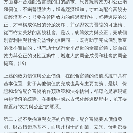
方面都不合適配合富饒的目的請求。只要統籌效力和公正兩
類價值，不竭晉陞效力，增進經濟增加，才幹為配合富饒夯
實經濟基本；只要在晉陞效力的經過歷程中，堅持過度的公
正，才幹構成傑出的分派次序，并保證效力晉陞的可連續，
從而樹立美妙的富饒社會。是以，統籌效力與公正，完成個
別營利性與社會公益性的無機同一，既有助于完成個別致富
的微不雅目的，也有助于保證全平易近的全體富饒，從而在
效力與公正的良性互動中，增進人的周全成長和社會的周全
提高。(19)
上述的效力價值與公正價值，在配合富饒的價值系統中具有
基本位置，對于其他價值的完成也具有主要意義，是以，保
證和增進配合富饒的各類政策和法令軌制，都應充足表現這
兩類價值的統籌。在推動中國式古代化經過歷程中，尤其要
處置好“效力與公正”的關系。
第二，從不受拘束與次序的角度看，配合富饒要以價值發
明、財富積聚為基本，而與此相干的創業、立異、發明都要