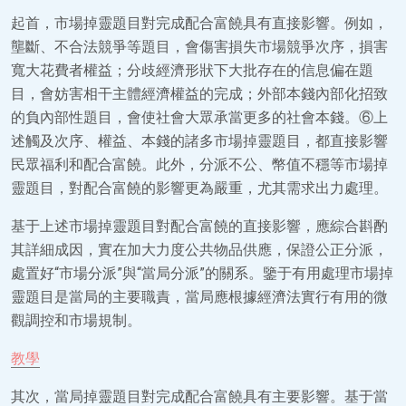
起首，市場掉靈題目對完成配合富饒具有直接影響。例如，
壟斷、不合法競爭等題目，會傷害損失市場競爭次序，損害
寬大花費者權益；分歧經濟形狀下大批存在的信息偏在題
目，會妨害相干主體經濟權益的完成；外部本錢內部化招致
的負內部性題目，會使社會大眾承當更多的社會本錢。⑥上
述觸及次序、權益、本錢的諸多市場掉靈題目，都直接影響
民眾福利和配合富饒。此外，分派不公、幣值不穩等市場掉
靈題目，對配合富饒的影響更為嚴重，尤其需求出力處理。
基于上述市場掉靈題目對配合富饒的直接影響，應綜合斟酌
其詳細成因，實在加大力度公共物品供應，保證公正分派，
處置好“市場分派”與“當局分派”的關系。鑒于有用處理市場掉
靈題目是當局的主要職責，當局應根據經濟法實行有用的微
觀調控和市場規制。
教學
其次，當局掉靈題目對完成配合富饒具有主要影響。基于當