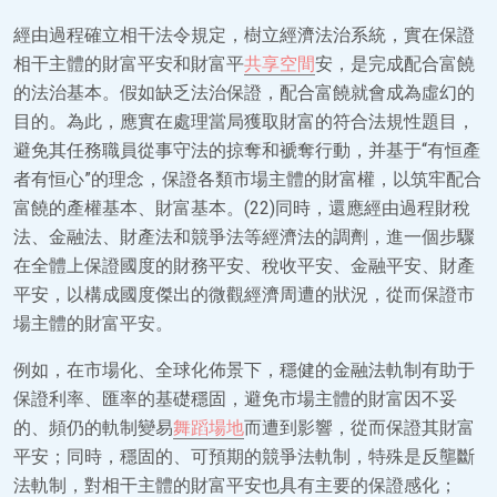
經由過程確立相干法令規定，樹立經濟法治系統，實在保證
相干主體的財富平安和財富平
共享空間
安，是完成配合富饒
的法治基本。假如缺乏法治保證，配合富饒就會成為虛幻的
目的。為此，應實在處理當局獲取財富的符合法規性題目，
避免其任務職員從事守法的掠奪和褫奪行動，并基于“有恒產
者有恒心”的理念，保證各類市場主體的財富權，以筑牢配合
富饒的產權基本、財富基本。(22)同時，還應經由過程財稅
法、金融法、財產法和競爭法等經濟法的調劑，進一個步驟
在全體上保證國度的財務平安、稅收平安、金融平安、財產
平安，以構成國度傑出的微觀經濟周遭的狀況，從而保證市
場主體的財富平安。
例如，在市場化、全球化佈景下，穩健的金融法軌制有助于
保證利率、匯率的基礎穩固，避免市場主體的財富因不妥
的、頻仍的軌制變易
舞蹈場地
而遭到影響，從而保證其財富
平安；同時，穩固的、可預期的競爭法軌制，特殊是反壟斷
法軌制，對相干主體的財富平安也具有主要的保證感化；