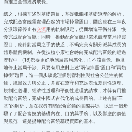
而推進全體經濟成長。
總之，根據前述對基礎題目，基礎牴觸和基礎道理的解析，
完成配合富饒需處理凸起的市場掉靈題目，國度應在三年夜
分派環節停止有
交流
用的軌制設定，從而增進平衡分派，慢
慢完成配合富饒；同時，推動配合富饒也需求處理當局掉靈
題目，應針對當局之手的缺乏，不竭完美有關分派與成長的
體系體例機制。在從扶植小康社會轉向完成配合富饒的經過
歷程中，(18)都要更好地施展當局感化，而不該自覺、過度
地停止當局干涉。只要有用應對上述“兩個掉靈”題目和“兩類
掉衡”題目，進一個步驟處理個別營利性與社會公益性的牴
觸，統籌效力與公正，并實在遵守和充足表現差別性道理、
規制性道理、經濟性道理和平衡性道理的請求，才幹有用推
動配合富饒，完成中國式古代化的成長目的。上述有關“三
基”的解析，意在探尋有關配合富饒的實際共鳴，以進一個步
驟了了配合富饒的基礎內在、目的與手腕，以及響應的價值
與規范，這是提煉配合富饒基礎實際的基本。