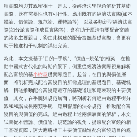
種實際均與其親密相干，是以，從經濟法學視角解析其基礎
實際，既有需要性也有可行性。應用既有的經濟法實際(如本
體論、價值論、規范論、運轉論等)，以及各類新型經濟法實
際(如分派實際和成長實際等)，會有助于厘清有關配合富饒
的諸多主要題目，④由此構建的配合富饒基礎實際，會更有
助于推進相干軌制的詳細完美。
為此，本文擬基于“目的—手腕”、“價值—規范”的框架，在推
動中國式古代化的時期佈景下，側重從經濟法實際視角解析
配合富饒的基
小樹屋
礎實際題目。起首，在目的與價值層
面，將剖析完成配合富饒目的所需處理的基礎題目、基礎牴
觸，切磋推動配合富饒應遵守的基礎道理和應表現的主要價
值；其次，在手腕與規范層面，將剖析若何經由過程平衡分
派和和諧成長兩類手腕，應用響應的法令規范，推動配合富
饒目的與價值的完成。經由過程上述兩個層面的解析，本文
試圖從本體論、價值論、規范論的視角，提煉配合富饒的相
干基礎實際，誇大應將相干主要價值融進配合富饒題目的處