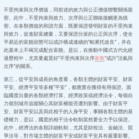
不受拘束與次序價值，同前述的效力與公正價值聯繫關係親
密。此中，不受拘束與效力、次序與公正聯絡接觸更為慎
密。在各類價值的和諧方面，既要保證發明財富的不受拘束
與效力，促進財富總量，又要保證分派的公正與次序，使全
平易近的富饒狀態可以或許構成連續的“帕累托改良”，并在
此基本上不竭完成配合富饒。是以，在推動中國式古代化經
過歷程中，尤其要處置好“不受拘束與次序
家教
”或許“活氣與
次序”的關系。
第三，從平安與成長的角度看，各類主體的財富平安、財富
平安、經濟平安等多種“平安”，都應實在獲得有用保證。面
臨國度出臺的各類經濟打算、經濟政策或經濟法令，每個自
力個別城市追蹤關心其財富權能否遭到影響。由于財富平
安、財富平安以及與此相干的人身平安，事關各類主體的基
礎權力，是以，國度的相干法令軌制當然要全力予以保證。
此中，經濟法的各類詳細軌制，尤其是財稅法、金融法、競
爭法等，對市場主體的財富平安或財富平安具有嚴重影響。