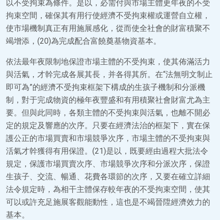
以不受拘束為條件。是以，必需付與市場主體更年夜的不受
拘束空間，確保其有用行使經濟不受拘束權或運營自立權，
使市場機制真正有用施展感化，從而使全社會的財富積聚不
竭增添，(20)為完成配合富饒奠基物資基本。
依法最年夜限制地保證市場主體的不受拘束，使其佈滿活力
與活氣，才幹完成各展其長，并各得其所。在“法無明文制止
即可為”的經濟不受拘束框架下構成的生孩子機制和分派機
制，對于完成物資的極年夜豐盛和有用積聚社會財富尤為主
要。但與此同時，各類主體的不受拘束與活氣，也離不開必
定的規定及響應的次序。只要在經濟法治的框架下，實在保
護公正的市場買賣和市場競爭次序，市場主體的不受拘束與
活氣才幹獲得有用保證。(21)是以，既要經由過程大批法令
規定，保護市場買賣次序、市場競爭次序和分派次序，保證
生孩子、交流、暢通、花費各環節的次序，又要在確立詳細
法令規定時，為相干主體保存較年夜的不受拘束空間，使其
可以或許充足施展客觀能動性，這也是不竭晉陞經濟效力的
基本。