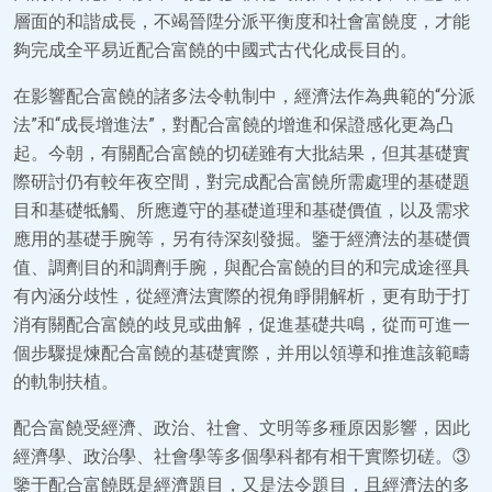
層面的和諧成長，不竭晉陞分派平衡度和社會富饒度，才能
夠完成全平易近配合富饒的中國式古代化成長目的。
在影響配合富饒的諸多法令軌制中，經濟法作為典範的“分派
法”和“成長增進法”，對配合富饒的增進和保證感化更為凸
起。今朝，有關配合富饒的切磋雖有大批結果，但其基礎實
際研討仍有較年夜空間，對完成配合富饒所需處理的基礎題
目和基礎牴觸、所應遵守的基礎道理和基礎價值，以及需求
應用的基礎手腕等，另有待深刻發掘。鑒于經濟法的基礎價
值、調劑目的和調劑手腕，與配合富饒的目的和完成途徑具
有內涵分歧性，從經濟法實際的視角睜開解析，更有助于打
消有關配合富饒的歧見或曲解，促進基礎共鳴，從而可進一
個步驟提煉配合富饒的基礎實際，并用以領導和推進該範疇
的軌制扶植。
配合富饒受經濟、政治、社會、文明等多種原因影響，因此
經濟學、政治學、社會學等多個學科都有相干實際切磋。③
鑒于配合富饒既是經濟題目，又是法令題目，且經濟法的多