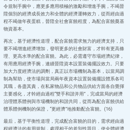
令規制手腕中，應更多應用積極的激勵和增進手腕，不竭晉
陞個別的經濟成長效力和全體的經濟運轉效力，從而經由過
程不竭做年夜蛋糕，晉陞全社會富饒程度，為配合富饒奠基
物資基本。
再次，基于經濟性道理，配合富饒需求無力的經濟支持，只
要不竭增進經濟增加，發明更多的社會財富，才幹有更高條
理、更高水準的配合富饒。為此，必需遵守市場經濟紀律，
有用應用經濟手腕，連續晉陞資本設置裝備擺設效力。只要
加大力度經濟法的調劑，真正以市場機制為基本，以當局調
制為幫助，使市場與當局兩年夜資本設置裝備擺設體系各司
其職，各盡其責，在私家物品和公共物品供給方面各自覺揮
主要感化，才幹經由過程“雙手和諧并用”，完成當局的經濟
治理體系體例與市場機制的和諧共同，從而為配合富饒供給
體系體例機制的保證，“更經濟”地推動配合富饒。(16)
最后，基于平衡性道理，完成配合富饒的目的，需求經由過
程經濟法的有用規制，處理相干的差別性題目，使全體經濟