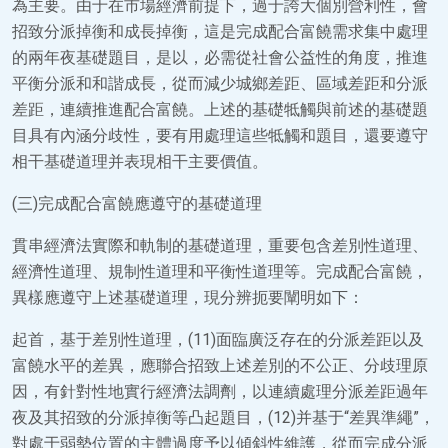
為主要。由于在市場經濟前提下，過于誇大個別營利性，會
招致分派掉衡和成長掉衡，這是完成配合富饒需求集中處理
的兩年夜基礎題目，是以，必需從社會公益性的角度，推進
平衡分派和和諧成長，從而減少城鄉差距、區域差距和分派
差距，連續推進配合富饒。上述的基礎牴觸與前述的基礎題
目具有內涵分歧性，要有用處理這些牴觸和題目，還要遵守
相干基礎道理并表現相干主要價值。
(三)完成配合富饒應遵守的基礎道理
貫串經濟法實際和軌制的基礎道理，重要包含差別性道理、
經濟性道理、規制性道理和平衡性道理等。完成配合富饒，
異樣應遵守上述基礎道理，現分辨扼要闡明如下：
起首，基于差別性道理，(11)面臨廣泛存在的分派差距以及
富饒水平的差異，應聯合招致上述差別的不公正、分歧理原
因，有針對性地實行經濟法調劑，以連續處理分派差距過年
夜及其招致的分派掉衡等凸起題目，(12)并基于“差異準繩”，
對處于弱勢位置的主體過度予以傾斜性維護，從而完成分派