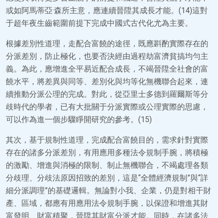
或如阿馬蒂亞·森所主意，應連續晉陞其成長才能。(14)這對
于超年夜生齒範圍前提下完成中國式古代化尤為主要。
根據差別性道理，走配合富饒的途徑，既應斟酌實際存在的
分派差別，防止極化，也要否決經由過程劫富濟貧搞均勻主
義。為此，應增進全平易近配合成長，不竭晉陞全社會的富
饒水平，將差異與同等、差別化與均等化無機聯合起來，連
續推動分派公理的完成。對此，從亞里士多德到羅爾斯等分
歧時代的學者，已有大批關于分派實際或公理實際的思慮，
可以作為進一個步驟睜開研究的參考。(15)
其次，基于規制性道理，完成配合富饒目的，需求針對實際
存在的諸多分派差別，有用應用多種法令規制手腕，將積極
的激勵、增進與消極的限制、制止無機聯合，不竭處理各類
分歧理、分歧法原因招致的差別，這是“全體經濟規制”與“詳
細分派調理”的基礎邏輯。無論對小我、企業，仍是對相干財
產、區域，都應有用應用法令規制手腕，以保證和增進其財
富發明、財富積聚，晉陞其財富分派才能。同時，在諸多法