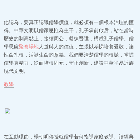
他認為，要真正認識儒學價值，就必須有一個根本治理的懂
得。中華文明以儒家思惟為主干，孔子承前啟后，站在當時
歷史的制高點上，接續周公，凝練晉陞，構成孔子儒學。儒
學思慮
聚會場地
人道與人的價值，主張以孝悌培養愛敬，讓
性命扎根，活誕生命的意義。我們要清楚儒學的根脈，掌握
儒學真精力，從而培根固元，守正創新，建設中華平易近族
現代文明。
教學
在互動環節，楊朝明傳授就儒學若何指導家庭教導、讀經典