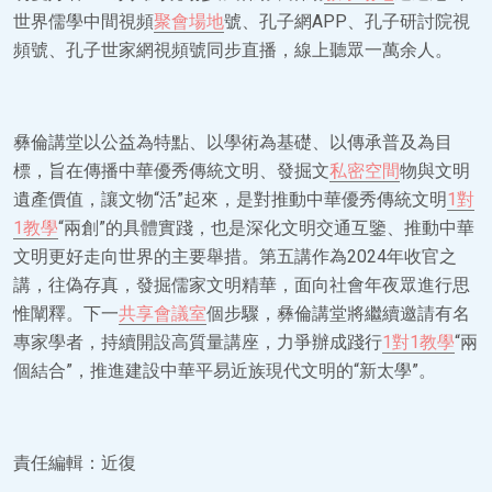
世界儒學中間視頻
聚會場地
號、孔子網APP、孔子研討院視
頻號、孔子世家網視頻號同步直播，線上聽眾一萬余人。
彝倫講堂以公益為特點、以學術為基礎、以傳承普及為目
標，旨在傳播中華優秀傳統文明、發掘文
私密空間
物與文明
遺產價值，讓文物“活”起來，是對推動中華優秀傳統文明
1對
1教學
“兩創”的具體實踐，也是深化文明交通互鑒、推動中華
文明更好走向世界的主要舉措。第五講作為2024年收官之
講，往偽存真，發掘儒家文明精華，面向社會年夜眾進行思
惟闡釋。下一
共享會議室
個步驟，彝倫講堂將繼續邀請有名
專家學者，持續開設高質量講座，力爭辦成踐行
1對1教學
“兩
個結合”，推進建設中華平易近族現代文明的“新太學”。
責任編輯：近復