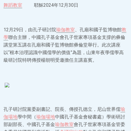
舞蹈教室
耶穌2024年12月30日
12月29日，由孔子研討院
瑜伽教室
、孔廟和國子監博物館
教
學
聯合主辦，中國孔子基金會孔子世家專項基金支撐的彝倫
講堂第五講在孔廟和國子監博物館彝倫堂舉行。此次講座
以“根本治理認識中國儒學的價值”為題，山東年夜學儒學高
級研討院特聘傳授楊朝明受邀擔任主講嘉賓。
孔子研討院黨委副書記、院長、傳授孔德立，尼山世界儒
瑜
伽場地
學中間（
瑜伽場地
中國孔子基金會秘書處）學術研討
部副部長、中國孔子基金
瑜伽教室
會孔子世家專項基金管委