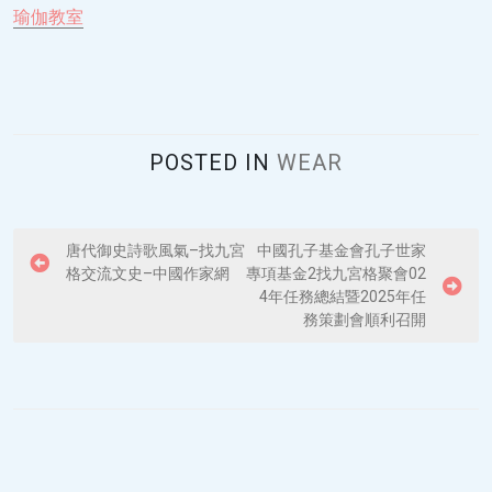
瑜伽教室
POSTED IN
WEAR
P
唐代御史詩歌風氣–找九宮
中國孔子基金會孔子世家
格交流文史–中國作家網
專項基金2找九宮格聚會02
o
4年任務總結暨2025年任
s
務策劃會順利召開
t
n
a
v
i