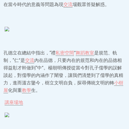
在當今時代的意義等問題為現
交流
場觀眾答疑解惑。
孔德立在總結中指出，“禮
私密空間
”
舞蹈教室
是規范、軌
制，“仁”是
交流
內在品德，只要內在的規范和內在的品德相
得益彰才幹做到“中”。楊朝明傳授從當今對孔子儒學的誤解
談起，對儒學的內涵作了闡發，讓我們清楚到了儒學的真精
力，進而溫古鑒今，樹立文明自負，探尋傳統文明的轉
小樹
屋
化與重
教學
生。
講座場地