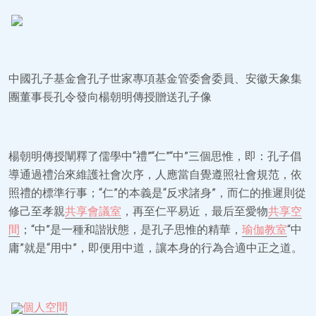
中國孔子基金會孔子世家專項基金管委會委員、安徽天象集
團董事長孔令發向楊朝明傳授贈送孔子像
楊朝明傳授闡釋了儒學中“禮”“仁”“中”三個思惟，即：孔子倡
導通過禮治來維護社會次序，人應當自覺遵照社會規范，依
照禮的標準行事；“仁”的本義是“反求諸身”，而仁的推遲則從
修己至孝親
共享會議室
，再至仁平易近，最后至愛物
共享空
間
；“中”是一種和諧狀態，是孔子思惟的精華，
瑜伽教室
“中
庸”就是“用中”，即便用中道，讓本身的行為合適中正之道。
個人空間