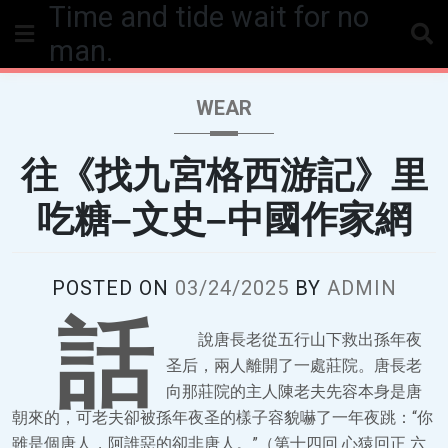
Time and tide wait for no
Skip
to
man.
content
WEAR
往《找九宮格西游記》里
吃糖–文史–中國作家網
POSTED ON
03/24/2025
BY
ADMIN
話
說唐長老從五行山下救出孫年夜
圣后，兩人離開了一處莊院。唐長老
向那莊院的主人陳老夫先容本身是唐
朝來的，可老夫卻被孫年夜圣的樣子容貌嚇了一年夜跳：“你
雖是個唐人，阿誰惡的卻非唐人。”（第十四回 心猿回正 六