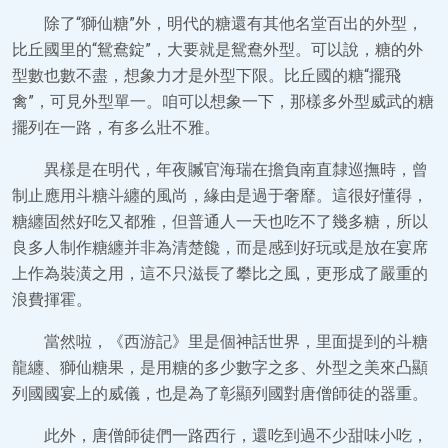
除了“獅仙糖”外，明代的糖還有其他名堂百出的外型，
比丘國里的“鴛鴦錠”，大要就是鴛鴦外型。可以說，糖的外
型數也數不盡，想象力才是外型下限。比丘國的糖“擺飛
禽”，可見外型單一。咱可以想象一下，那樣多外型威武的糖
擺列在一路，有多么壯不雅。
異樣是在明代，年夜贓官海瑞在擔負南直隸巡撫時，曾
制止應用斗糖斗纏的風尚，緣由是過于奢靡。這很好懂得，
糖纏固然好吃又都雅，但普通人一天也吃不了幾多糖，所以
良多人制作糖纏并非為清楚饞，而是感到好玩或是放在宴席
上作為裝潢之用，這不只滋長了攀比之風，更形成了嚴重的
浪費揮霍。
當然啦，《西游記》里是個神話世界，里面提到的斗糖
龍纏、獅仙糖果，是用糖的多少數字之多、外型之美來凸顯
列國國宴上的威儀，也是為了彰顯列國對唐僧師徒的器重。
此外，唐僧師徒們一路西行，還吃到過不少甜味小吃，