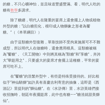
的糖，不只心曠神怡，並且味道豐盛豐滿。看，明代人吃的
糖有
教學
多講求。
除了糖纏，明代人在隆重的宴席上還會擺上人物或植物
外型的糖：“以白糖煎化，模印成人物獅象之形者為饗
糖。”（《本草綱目》）
由于這類糖外型復雜，單靠技師不受拘束施展可不不難
成型，所以明代人在做糖時，還會應用模具。這類糖被稱
為“饗糖”，《天工開物》中則將其稱為“獸糖”和“享糖”，并誇
大“華筵用之”，只要盛大的宴席才會擺上這種糖，平常的宴
席可吃不上。
在“饗糖”的浩繁外型中，有些是特殊受接待的。好比相
似于“神仙騎獅”如許具有喜慶吉利寄意的抽像，這即是《西
游記》里提到的“獅仙糖”。在《水滸傳》里，水滸英雄們接
收招撫時，朝廷年夜擺筵席，此中也有糖——“糖澆就甜美獅
仙”。