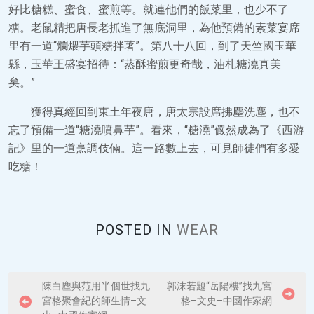
好比糖糕、蜜食、蜜煎等。就連他們的飯菜里，也少不了
糖。老鼠精把唐長老抓進了無底洞里，為他預備的素菜宴席
里有一道“爛煨芋頭糖拌著”。第八十八回，到了天竺國玉華
縣，玉華王盛宴招待：“蒸酥蜜煎更奇哉，油札糖澆真美
矣。”
獲得真經回到東土年夜唐，唐太宗設席拂塵洗塵，也不
忘了預備一道“糖澆噴鼻芋”。看來，“糖澆”儼然成為了《西游
記》里的一道烹調伎倆。這一路數上去，可見師徒們有多愛
吃糖！
POSTED IN
WEAR
P
陳白塵與范用半個世找九
郭沫若題“岳陽樓”找九宮
宮格聚會紀的師生情–文
格–文史–中國作家網
o