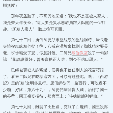
賊無蹤）
孫年夜圣聽了，不高興地回道：“我也不是甚糖人蜜人，
我是齊天年夜圣。”這大要是吳承恩教員跟大師開的一個打
趣。但“糖人蜜人”，聽上往可真甜。
第七十二回，唐僧師徒顛末盤絲嶺的盤絲洞時，唐長老
失慎被蜘蛛精們捉了往，八戒在濯垢泉找到了蜘蛛精索要長
老。蜘蛛精受了驚，假意討饒。二師兄
瑜伽教室
說了一句鄙
諺：“鄙諺說得好，曾著賣糖正人哄，到今不信口甜人。”
已經被賣糖人詐騙過，便再也不信任別人的花言巧語
了。看來二師兄在吃糖這方面，可頗有經歷呢。瞧，《西游
記》里的“糖”文明多風行。唐僧師徒們一路西行，可吃過不
少糖。好比，第六十九回，師徒們離開貴人國，治好了國王
的芥蒂，國王盛宴招待，那席面上：“斗糖龍纏列獅仙。”
第七十九回，離開了比丘國，克服了白鹿精，國王設席