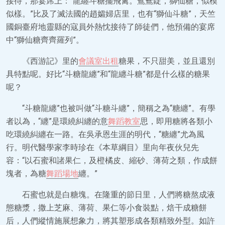
接待，那宴席上：“龍纏斗糖擺飛禽。鴛鴦錠，獅仙糖，似模
似樣。”比及了滅法國的趙孀婦店里，也有“獅仙斗糖”，天竺
國銅臺府地靈縣的寇員外熱忱接待了師徒們，他預備的宴席
中“獅仙糖齊齊羅列”。
《西游記》里的
會議室出租
糖果，不只甜美，並且還別
具特點呢。好比“斗糖龍纏”和“龍纏斗糖”都是什么樣的糖果
呢？
“斗糖龍纏”也被叫做“斗糖斗纏”，簡稱之為“糖纏”。有學
者以為，“纏”是環繞糾纏的意
舞蹈教室
思，即用糖將各類小
吃環繞糾纏在一路。在吳承恩生涯的明代，“糖纏”尤為風
行。明代醫學家李時珍在《本草綱目》里向年夜伙兒先
容：“以石蜜和諸果仁，及橙橘皮、縮砂、薄荷之類，作成餅
塊者，為糖
舞蹈場地
纏。”
石蜜也就是白糖塊。在隆重的節日里，人們將糖熬成液
態糖漿，撒上芝麻、薄荷、果仁等小食裝點，焙干成糖餅
后，人們縱情施展想象力，將其塑形成各類精致外型。如許