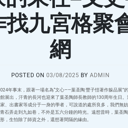
作找九宮格聚
網
POSTED ON
03/08/2025
BY
ADMIN
024年事末，跟著一場名為“文心——葉圣陶·豐子愷著作躲品展”
館展出，汗青的長河也迎來了葉圣陶師長教師的130周年生日。
導家、出書家等成分于一身的學者，可說道的處所良多，我們無
青石弄走到九如巷，不外是五六分鐘的時光。遠想昔時，葉圣陶
形，生怕除了師資之外，還想著間隔的緣由。