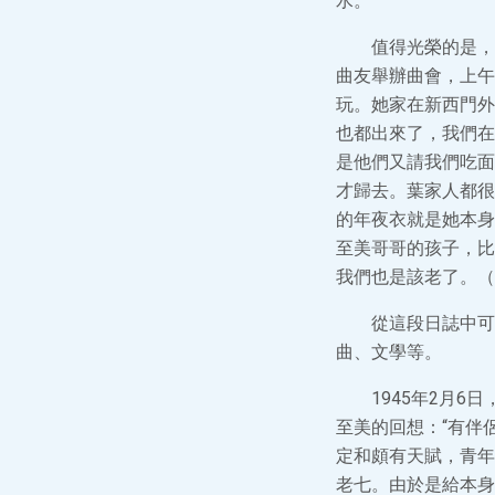
水。”
值得光榮的是，
曲友舉辦曲會，上午
玩。她家在新西門外
也都出來了，我們在
是他們又請我們吃面
才歸去。葉家人都很
的年夜衣就是她本身
至美哥哥的孩子，比
我們也是該老了。（
從這段日誌中可
曲、文學等。
1945年2月
至美的回想：“有伴
定和頗有天賦，青年
老七。由於是給本身