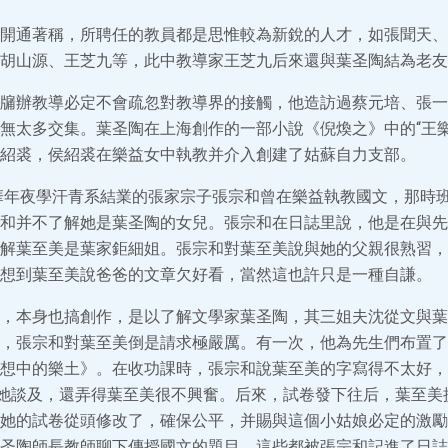
開通著稱，所聘任的教員都是思惟較為新銳的人才，如張聞天、
胡山源、王芝九等，此中教導家王芝九后來還與葉圣陶結為老友
牖辦教導必定不會疏忽對教導界的接觸，他造訪過蔡元培、張一
無太多交集。葉圣陶在上海創作的一部小說《倪煥之》中的“王樂
紹裘，侯紹裘在樂益女中執教并介入創建了姑蘇自力支部。
清華年夜學汗青系結業的張家宗子張宗和曾在樂益執教國文，那時
和并不了解她是葉圣陶的女兒。張宗和在日誌里說，他是在與先
解葉至美是葉家鉅細姐。張宗和對葉至美說與她的父親很熟習，
想到葉至美說爸爸的文章欠好看，當然這也許只是一種自謙。
，本身也搞創作，是以了解文學家葉圣陶，其三姐夫沈從文與葉
，張宗和對葉至美倒是請求極嚴厲。有一次，他為先生們布置了
想中的樂土》。在收功課時，張宗和說葉至美的字寫得不太好，
和她談及，還弄得葉至美很不興奮。后來，試卷發下往后，葉至美
她的試卷從頭修改了，確保公平，并賜與這個小姑娘必定的激勵
圣陶師長教師聊下傳授國文的題目。這些都被張宗和記進了日誌