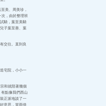
葉至美、周美珍，
一次，由於整理班
試騎，葉至美騎
兒子葉至善、葉
有交往。直到良
造宅院，小小一
張宗和就陪著幾個
，有點像我們西山
裝正派地談了一
好意思，冒雨借