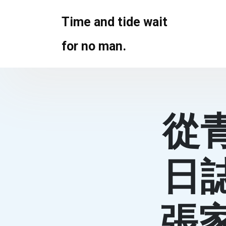
Skip
to
Time and tide wait
content
for no man.
從
日
張