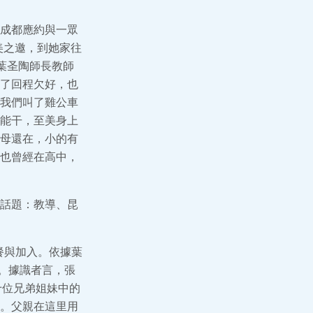
成都應約與一眾
美之邀，到她家往
葉圣陶師長教師
了回程欠好，也
我們叫了雞公車
能干，至美身上
母還在，小的有
也曾經在高中，
話題：教導、昆
餐與加入。依據葉
支。據識者言，張
十位兄弟姐妹中的
。父親在這里用