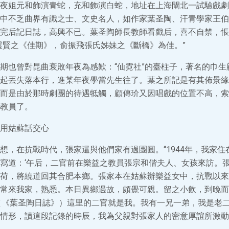
夜姐元和飾演青蛇，充和飾演白蛇，地址在上海閘北一試驗戲劇
中不乏曲界有識之士、文史名人，如作家葉圣陶、汗青學家王伯
完后記日誌，高興不已。葉圣陶師長教師看戲后，喜不自禁，悵
震賢之《佳期》，俞振飛張氏姊妹之《斷橋》為佳。”
期也曾對昆曲衰敗年夜為感歎：“仙霓社”的臺柱子，著名的巾生
起丟失落本行，進某年夜學當先生往了。葉之所記是有其佈景緣
而是由於那時劇團的待遇牴觸，顧傳玠又因唱戲的位置不高，索
教員了。
用姑蘇話交心
想，在抗戰時代，張家還與他們家有過團圓。“1944年，我家住
寫道：‘午后，二官前在樂益之教員張宗和偕夫人、女孩來訪。
荷，將繞道回其合肥本鄉。張家本在姑蘇辦樂益女中，抗戰以來
常來我家，熟悉。本日異鄉遇故，頗覺可親。留之小飲，到晚而
（《葉圣陶日誌》）這里的二官就是我。我有一兄一弟，我是老
情形，讀這段記錄的時辰，我為父親對張家人的密意厚誼所激動