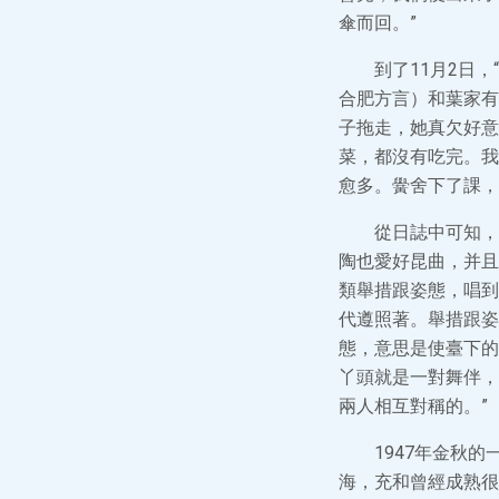
傘而回。”
到了11月2日
合肥方言）和葉家有
子拖走，她真欠好意
菜，都沒有吃完。我
愈多。黌舍下了課，
從日誌中可知，
陶也愛好昆曲，并且
類舉措跟姿態，唱到
代遵照著。舉措跟姿
態，意思是使臺下的
丫頭就是一對舞伴，
兩人相互對稱的。”
1947年金秋
海，充和曾經成熟很