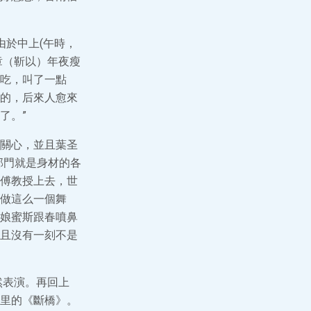
由於中上(午時，
章（靳以）年夜瘦
吃，叫了一點
的，后來人愈來
了。”
關心，並且葉圣
部門就是身材的各
傅教授上去，世
做這么一個舞
娘蜜斯跟春噴鼻
且沒有一刻不是
然表演。再回上
里的《斷橋》。