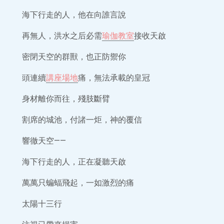
海下行走的人，他在向誰言說
再無人，洪水之后必需
瑜伽教室
接收天啟
密閉天空的群獸，也正防禦你
頭連續
講座場地
痛，無法承載的皇冠
身材離你而往，殘肢斷臂
割席的城池，付諸一炬，神的覆信
響徹天空——
海下行走的人，正在凝聽天啟
萬萬只蝙蝠飛起，一如激烈的痛
太陽十三行