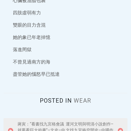
心臟被油脂包裹
四肢虛弱有力
雙眼的目力含混
她的象已年老掉憶
落進罔獄
不曾見過南方的海
盡管她的惱怒早已抵達
POSTED IN
WEAR
P
蔣寅：“看書找九宮格會議
運河文明與明清小說創作–
就要看巨大的書”–文史–中
文找九宮格空間史–中國作