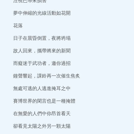
注視已帶來損害
夢中伸縮的光線活動如花開
花落
日子在晨昏倒置，夜將坍塌
故人回來，攜帶將來的新聞
而癡迷于武功者，邀你過招
鐘聲響起，課鈴再一次催生焦炙
無處可逃的人逃進掩耳之中
賽博世界的閑言也是一種掩體
在無愛的人們中你昂首看天
卻看見太陽之外另一顆太陽