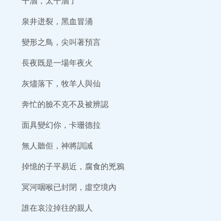
干涸，太干涸了
泉井迸裂，黑血冒涌
變形之鳥，尖叫著預言
長夜既是一場年夜火
灰燼落下，牧羊人與仙
奔忙的臉不克不及被辨認
面具變幻你，卡珊德拉
無人聽佢，神將訓誡
掉憶的子平易近，腐食的兇鴉
冥河咽喉已封閉，虛空境內
誰在哀泣掉往的親人