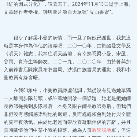
《紅的因式分化》，譯著若干。2024年11月13日逝于上海。
文章經作者受權。詩與圖片源自大眾號“ 見山書齋”。
很少了解梁小曼的病情，而一旦了解她已謝世，我想這
就是本身作為伴侶的瀆職吧。二〇一〇年，由於酷愛文學及
《明天》雜志，我常往明天論壇，有幸熟悉梁小曼、宋逖、
谷雨、肖海生等師友。二〇一九、二〇二〇年，由於餐與加
入前鋒書店陳家展布衣書局、沙溪白族書局的運動，我和小
曼教員有緣會晤。
在我印象中，小曼教員謙虛低調，我從沒有見過她單獨
一人離開步隊前頭，或許驀地開啟一個話題，她老是把她師
長教師拖拽到步隊最后，本身又跟在師長教師身后，但我們
非但沒有感觸感染到她的退避，反而處處領會到她付與全體
的莫年夜活氣。由於她老是面帶欣喜凝聽伴侶的言辭，并且
實時關懷他們中某小我的掉落。她為人孤
教學場地
單，但這