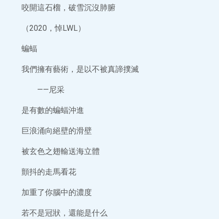
咬開這石榴，破雪沉沒肺腑
（2020，悼LWL）
蝙蝠
我們擁有藝術，是以不被真諦撲滅
——尼采
是有數的蝙蝠沖進
巨浪涌向絕壁的滑壁
被玄色之翅輸送海立體
顫抖的走馬看花
加重了你腦中的濃度
若不是冠狀，還能是什么