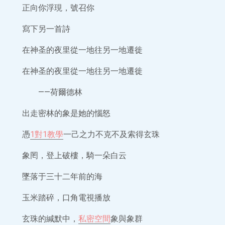
正向你浮現，號召你
寫下另一首詩
在神圣的夜里從一地往另一地遷徙
在神圣的夜里從一地往另一地遷徙
——荷爾德林
出走密林的象是她的惱怒
憑
1對1教學
一己之力不克不及索得玄珠
象罔，登上破樓，騎一朵白云
墜落于三十二年前的海
玉米踏碎，口角電視播放
玄珠的緘默中，
私密空間
象與象群