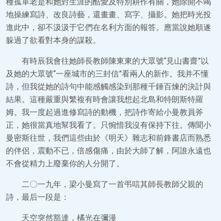
種孤單老是和她對生涯的酷愛及特別耕作有關，她除開不竭
地操練寫詩、改良詩藝，還畫畫、寫字、攝影。她把時光投
進此中，卻不汲汲于它們在名利方面的報答。應當說她順遂
躲過了欲看對本身的謀殺。
有時辰我會往她師長教師陳東東的大眾號“見山書齋”以
及她的大眾號“一座城市的三封信”看兩人的新作。我并不懂
詩，但我從她的詩句中能感觸感染到那種千錘百煉的決計與
結果。這種嚴重與繁複有時會讓我想起北島和特朗斯特羅
姆。我一度起過進修寫詩的動機，把詩作寄給小曼教員斧
正，她很當真地幫我看了。只惋惜我沒有保持下往。傳聞小
曼密斯往世，我們這些由於《明天》雜志和前鋒書店而熟悉
的伴侶，震動不已，倍感傷痛，由於大師了解，阿誰永遠也
不會從精力上廢棄你的人分開了。
二〇一九年，梁小曼寫了一首弔唁其師長教師父親的
詩，最后一段是：
天空突然豁達，橘光在彌漫