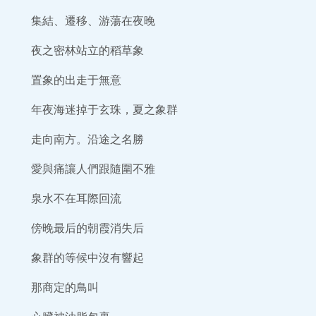
集結、遷移、游蕩在夜晚
夜之密林站立的稻草象
置象的出走于無意
年夜海迷掉于玄珠，夏之象群
走向南方。沿途之名勝
愛與痛讓人們跟隨圍不雅
泉水不在耳際回流
傍晚最后的朝霞消失后
象群的等候中沒有響起
那商定的鳥叫