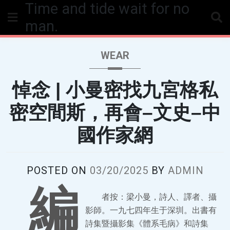
Time and tide wait for no
Skip
to
man.
content
WEAR
悼念 | 小曼密找九宮格私
密空間斯，再會–文史–中
國作家網
POSTED ON
03/20/2025
BY
ADMIN
編
者按：梁小曼，詩人、譯者、攝
影師。一九七四年生于深圳。出書有
詩集暨攝影集《體系毛病》和詩集