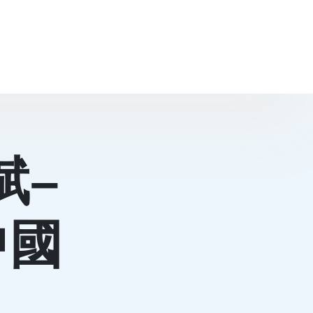
斌–
中國