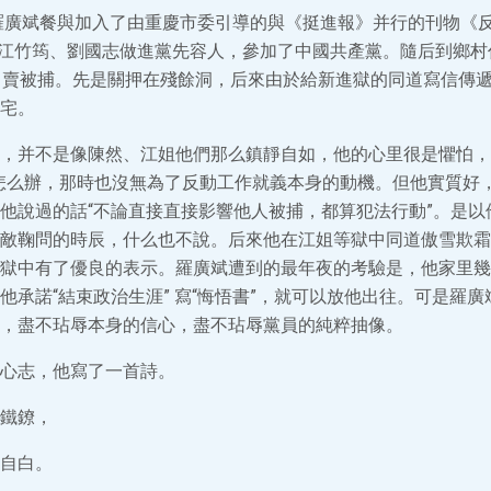
，羅廣斌餐與加入了由重慶市委引導的與《挺進報》并行的刊物《
，由江竹筠、劉國志做進黨先容人，參加了中國共產黨。隨后到鄉村任
出賣被捕。先是關押在殘餘洞，后來由於給新進獄的同道寫信傳
宅。
，并不是像陳然、江姐他們那么鎮靜自如，他的心里很是懼怕，感
怎么辦，那時也沒無為了反動工作就義本身的動機。但他實質好
他說過的話“不論直接直接影響他人被捕，都算犯法行動”。是以
敵鞠問的時辰，什么也不說。后來他在江姐等獄中同道傲雪欺霜
獄中有了優良的表示。羅廣斌遭到的最年夜的考驗是，他家里幾
他承諾“結束政治生涯” 寫“悔悟書”，就可以放他出往。可是羅
，盡不玷辱本身的信心，盡不玷辱黨員的純粹抽像。
心志，他寫了一首詩。
鐵鐐，
自白。