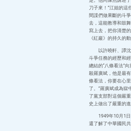
楚。他向陳然講述了
刀子來！”江姐的這
間諜們做果斷的斗爭
去，這能教導和鼓舞
寫上去，把你清楚的
《紅巖》的持久的動
以許曉軒、譚沈
斗爭任務的經歷和經
總結的“八條看法”
殺羅廣斌，他是最有
條看法，你要在心里
了。”羅廣斌成為獄
了黨支部對這個嚴重
史上做出了嚴重的進
1949年10
還了解了中華國民共