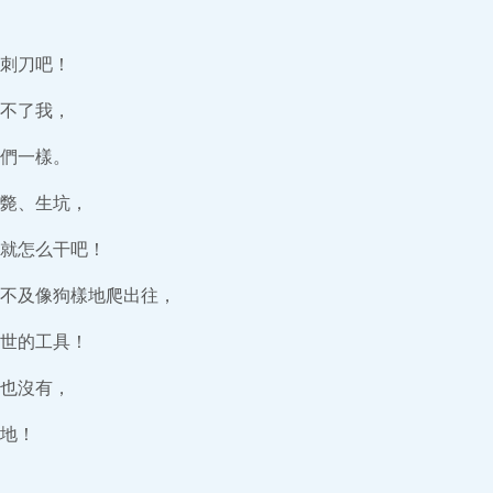
刺刀吧！
不了我，
們一樣。
斃、生坑，
就怎么干吧！
不及像狗樣地爬出往，
世的工具！
也沒有，
地！