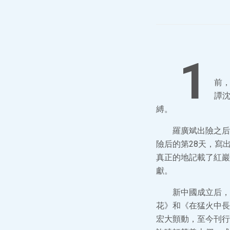
1
前
譚沈
縛。
羅廣斌出險之后
險后的第28天，寫
真正的地記載了紅巖
獻。
新中國成立后，
花》和《在猛火中長
宏大顫動，至今刊行