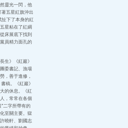
然靈光一閃，他
打著五星紅旗沖出
斌扯下了本身的紅
五星粘在了紅綢
從床展底下找到
黨員精力面孔的
長生》《紅巖》
團委書記、漁場
勞，善于進修，
》書稿。《紅巖》
大的休息。《紅
人，常常在各個
”二字所帶有的
化至關主要。獄
許曉軒、劉國志