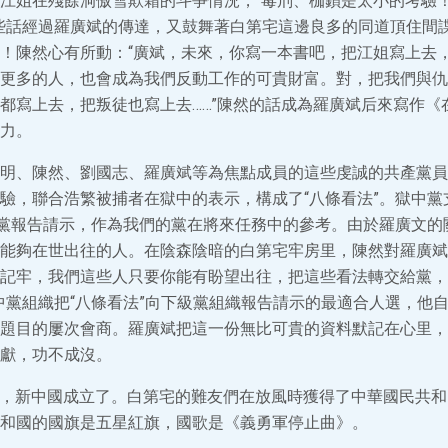
江姐在殘餘洞傲雪欺霜的斗爭情況，“毒刑、枷鎖是太小的考驗！
些話經過羅廣斌的傳達，又鼓舞著白第宅這邊良多的同道頂住間
！陳然心有所動：“廣斌，未來，你寫一本書吧，把江姐寫上去
更多的人，也會成為我們反動工作的可貴財富。對，把我們與仇
都寫上去，把叛徒也寫上去……”陳然的話成為羅廣斌后來寫作《
力。
明、陳然、劉國志、羅廣斌等為焦點成員的這些虔誠的共產黨員
驗，聯合浩繁被捕者在獄中的表示，構成了“八條看法”。獄中黨
向黨報告請示，作為我們的黨在將來任務中的參考。由於羅廣文的
能夠在世出往的人。在陰森陰暗的白第宅牢房里，陳然對羅廣斌
記牢，我們這些人只要你能有盼望出往，把這些看法轉交給黨，
中黨組織把“八條看法”向下級黨組織報告請示的最適合人選，他
題目的屢次會商。羅廣斌把這一份無比可貴的資料默記在心里，
獻，功不成沒。
月1日，新中國成立了。白第宅的難友們在放風時獲得了中華國民共
和國的國旗是五星紅旗，國歌是《義勇軍停止曲》。