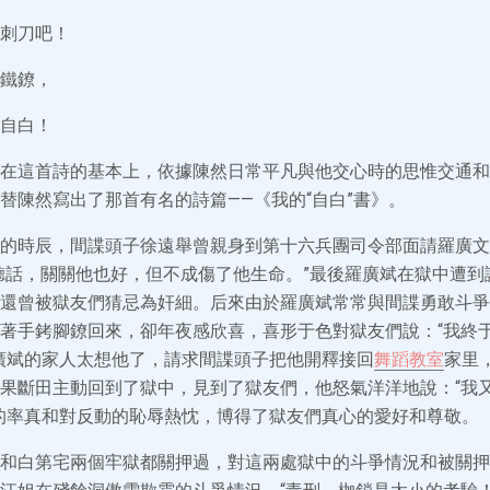
刺刀吧！
鐵鐐，
自白！
在這首詩的基本上，依據陳然日常平凡與他交心時的思惟交通和
替陳然寫出了那首有名的詩篇——《我的“自白”書》。
的時辰，間諜頭子徐遠舉曾親身到第十六兵團司令部面請羅廣文
聽話，關關他也好，但不成傷了他生命。”最後羅廣斌在獄中遭到
還曾被獄友們猜忌為奸細。后來由於羅廣斌常常與間諜勇敢斗爭
著手銬腳鐐回來，卻年夜感欣喜，喜形于色對獄友們說：“我終
廣斌的家人太想他了，請求間諜頭子把他開釋接回
舞蹈教室
家里
果斷田主動回到了獄中，見到了獄友們，他怒氣洋洋地說：“我
的率真和對反動的恥辱熱忱，博得了獄友們真心的愛好和尊敬。
和白第宅兩個牢獄都關押過，對這兩處獄中的斗爭情況和被關押