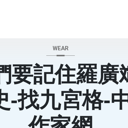
WEAR
們要記住羅廣
史-找九宮格-
作家網