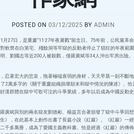
POSTED ON
03/12/2025
BY
ADMIN
1月27日，是重慶“11·27年夜屠戮”留念日。75年前，公民黨
，對軟禁在白第宅、殘餘洞等牢獄的反動者停止了猖狂的年夜範
明、劉國志等近200人被殺戮，僅羅廣斌等34人沖出牢房出險
，忍著宏大的悲哀，拖著極端衰弱的身材，天天早晨一刻不斷地
出了2萬多字的《關于重慶組織損壞顛末和獄中情況的陳述》。恰
好漢群體在獄中可歌可泣的斗爭業績，多年以后成為中國反動史
羅廣斌與別的兩名獄友劉德彬、楊益言合著頒發了獄中斗爭回想
生》，在此基本上創作出書了長篇小說《紅巖》。《紅巖》一經
二千多萬冊，成為了愛國主義教科書。恰是經過《紅巖》的傳佈