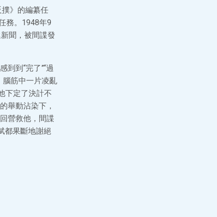
反撲》的編纂任
務。1948年9
遞新聞，被間諜發
到到“完了”“過
，腦筋中一片凌亂
他下定了決計不
的舉動沾染下，
回營救他，間諜
廣斌都果斷地謝絕