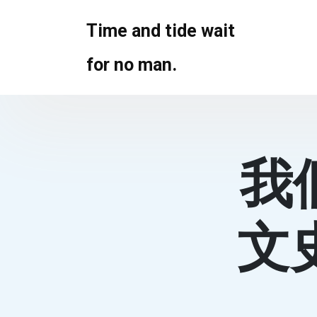
Skip
to
Time and tide wait
content
for no man.
我
文