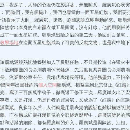
淚！夜深了，大師的心境仍在彭湃著，毫無睡意。羅廣斌心坎突
：“同道們，我有個提出，我們也應當做一面五星紅旗，我們要
一語提示了大師，羅廣斌、陳然、劉國志等立即舉動起來。羅廣
陳然拿出本身的白布襯衣做五星圖案，沒有針線，他們用剩飯將
成了一面五星紅旗。羅廣斌出險之后的第二天，他回到白第宅，
教學場地
在這面五星紅旗成為了可貴的反動文物，也是獄中地下
羅廣斌滿腔熱忱地餐與加入了反動任務，不只是投進《在猛火中
下放到艱難的長命湖農場休息錘煉，先后擔負共青團長命湖農場
長、漁業辦公室主任、農場代表場長等職。他任務盡力，不怕辛
年中國青年出書社約請
個人空間
羅廣斌、楊益言到北京修正《紅巖
光，寫了三百多萬字稿子，徹底返工修正三次，羅廣斌支出了宏
存者，又是好漢，仍是作者的羅廣斌，又成為了《紅巖》的宣講
漢業績。良多年以后，人們就是用最表揚的說話也難以描述“紅巖
義。而在構成紅巖好漢群像的全部經過歷程中，羅廣斌所起的感
點和活潑的細節，都有羅廣斌的介入，羅廣斌是與陳然、江姐、