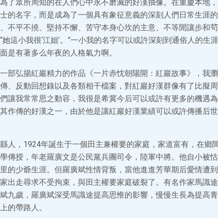
為了眾所周知的在人們心中永不磨滅的好漢抽像。在重慶本地，“
士的名字，而是成為了一個具有象征意義的深刻人們日常生涯的
、不平不撓、堅持不懈、苦守本身心坎的主意、不等閒讓步和茍
“她這小我很‘江姐’。”一小我的名字可以或許深刻到通俗人的生
面是有著多么年夜的人格氣力啊。
一部弘揚紅巖精力的作品《一片赤忱朝陽開：紅巖故事》，我瀏
傳、反動回想錄以及各類相干檔案，對紅巖好漢群像有了比擬周
們讓我常常思之動容，我很是希冀今后可以或許有更多的機遇為
其作傳的好漢之一，由於他是讓紅巖好漢業績可以或許傳播后世
縣人，1924年誕生于一個田主兼權要的家庭，家道富有，在鄉
學傳授，年老羅廣文是公民黨兵團司令，陸軍中將。他自小被怙
里的少爺生涯。但羅廣斌性情背叛，當他進進芳華期后愛情遭到
家出走尋求不受拘束，與田主權要家庭破裂了。有名作家馬識途
斌九歲，羅廣斌深受馬識途提高思惟的影響，慢慢生長為提高青
上的帶路人。