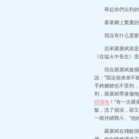
舉起你們尖利的
看著腳上繁重的
我沒有什么需要
后來羅廣斌就是
《在猛火中長生》里
現在羅廣斌被捕
說：“我這個弟弟不
手銬腳鐐也不受刑，
刑，羅廣斌帶著傷拖
蹈場地
！”有一次羅
飯，洗了個澡，卻又
一路持續戰斗。”他
羅廣斌在殘餘洞