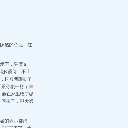
陳然的心愿，在
示下，羅廣文
諸多優待，不上
，也被間諜動了
于跟你們一樣了
舞
，他在家里吃了頓
又回來了，跟大師
者的表示都清