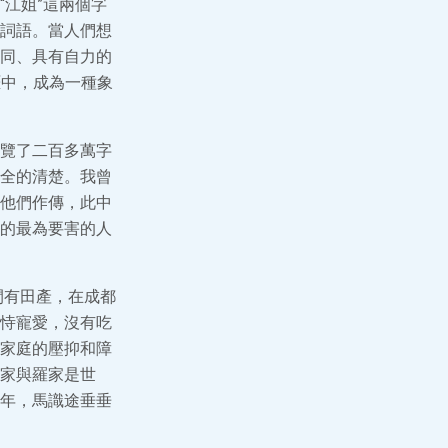
江姐”這兩個字
詞語。當人們想
同、具有自力的
涯中，成為一種象
覽了二百多萬字
全的清楚。我曾
他們作傳，此中
的最為要害的人
間有田產，在成都
恃寵愛，沒有吃
家庭的壓抑和障
家與羅家是世
年，馬識途垂垂