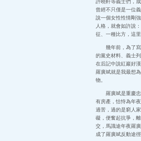
許曉軒等義士們，成
曾經不只僅是一位義
說一個女性性情剛強
人格，就會如許說：
征、一種比方，這里
幾年前，為了寫
的黨史材料、義士列
在后記中說紅巖好漢
羅廣斌就是我最想為
物。
羅廣斌是重慶忠
有房產，怙恃為年夜
過苦，過的是窮人家
礙，便奮起抗爭，離
交，馬識途年夜羅廣
成了羅廣斌反動途徑