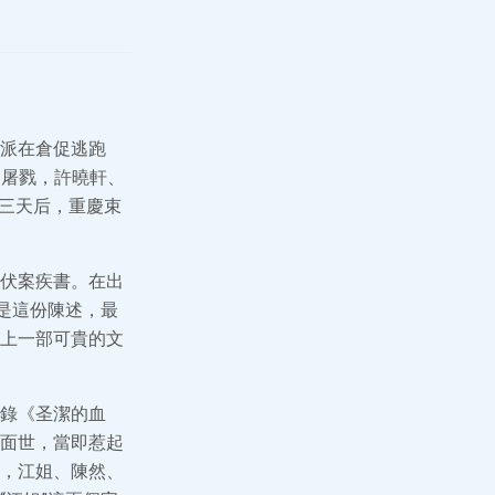
革命派在倉促逃跑
圍屠戮，許曉軒、
。三天后，重慶束
伏案疾書。在出
是這份陳述，最
上一部可貴的文
錄《圣潔的血
面世，當即惹起
，江姐、陳然、