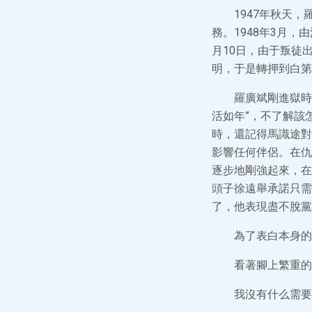
1947年秋天
務。1948年3月
月10日，由于叛徒
明，于是轉押到白第
羅廣斌剛進獄時
活如年”，不了解該
時，還記得馬識途對
影響任何伴侶。在仇
逐步地剛強起來，在
頭子徐遠舉承諾只需
了，他表現盡不脫黨
為了表白本身的
看著腳上繁重的
我沒有什么需要