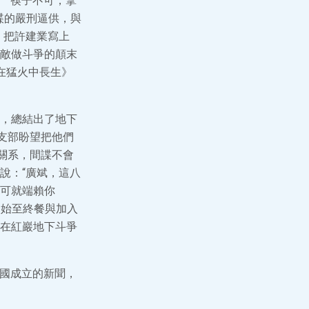
”“筷子不可，拿
諜的嚴刑逼供，與
，把許建業寫上
敵做斗爭的顛末
在猛火中長生》
，總結出了地下
支部盼望把他們
關系，間諜不會
說：“廣斌，這八
可就端賴你
自始至終餐與加入
在紅巖地下斗爭
和國成立的新聞，