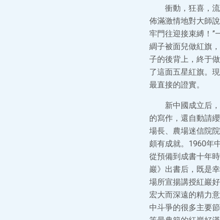
衝動，狂喜，流
佈滿激情地對大師說
牢門往迎接束縛！”
綢子被面兒做紅旗，
子的後背上，終于做
了這面五星紅旗。現
最直接的證實。
新中國成立后，
的寫作，還自動請纓
場長、農場迷信院院
頗有成就。1960
從預備到成書十年時
巖》出書后，既是幸
場所宣揚講授紅巖好
宏大而深遠的精力意
中斗爭的很多主要節