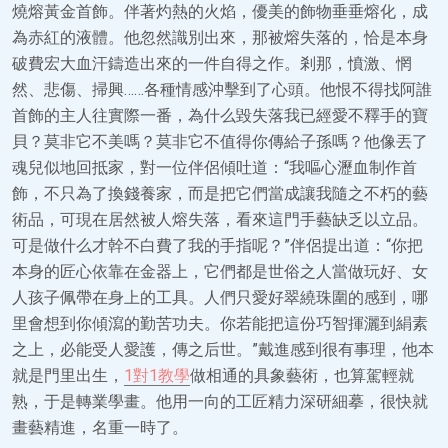
燒熔黃金首飾。伴著灼熱的火焰，優美的飾物垂垂熔化，成
為赤紅的液體。他忽然識別出來，那被熔失落的，恰是本身
破費宏大血汗鑄造出來的一件自得之作。剎那，憤激、惘
然、悲傷、掃興……各種情感沖擊到了心頭。他恨不得找阿誰
首飾的主人往實際一番，為什么毀失落我已經愛不釋手的寶
貝？莫非它不美嗎？莫非它不值得你傳給子孫嗎？他像丟了
魂兒似地回抵家，對一位伴侶傾吐道：“我嘔心瀝血制作首
飾，不只為了換錢養家，而是把它們當成讓我隨之不朽的藝
術品，可現在居然被人熔失落，看來這門手藝缺乏以立品。
可是做什么才幹不白費了我的手指呢？”伴侶提出道：“你把
本身的匠心依靠在金器上，它們都是世俗之人當做玩好、女
人孩子佩帶在身上的工具。人們只愛好翠繞珠圍的感到，哪
里會想到你傾瀉的勤苦功夫。你若能把這份巧智揮灑到絹素
之上，必能受人愛護，傳之后世。”戴進感到很有事理，他本
就是門里出生，
1對1教學
做相通的具象藝術，也算駕輕就
熟，于是轉業學畫。他用一向的工匠精力深研細摹，很快就
畫藝精進，名重一時了。