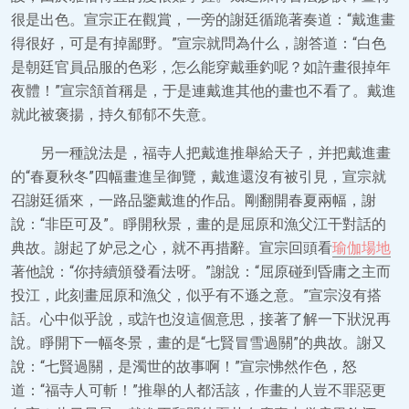
很是出色。宣宗正在觀賞，一旁的謝廷循跪著奏道：“戴進畫
得很好，可是有掉鄙野。”宣宗就問為什么，謝答道：“白色
是朝廷官員品服的色彩，怎么能穿戴垂釣呢？如許畫很掉年
夜體！”宣宗頷首稱是，于是連戴進其他的畫也不看了。戴進
就此被褒揚，持久郁郁不失意。
另一種說法是，福寺人把戴進推舉給天子，并把戴進畫
的“春夏秋冬”四幅畫進呈御覽，戴進還沒有被引見，宣宗就
召謝廷循來，一路品鑒戴進的作品。剛翻開春夏兩幅，謝
說：“非臣可及”。睜開秋景，畫的是屈原和漁父江干對話的
典故。謝起了妒忌之心，就不再措辭。宣宗回頭看
瑜伽場地
著他說：“你持續頒發看法呀。”謝說：“屈原碰到昏庸之主而
投江，此刻畫屈原和漁父，似乎有不遜之意。”宣宗沒有搭
話。心中似乎說，或許也沒這個意思，接著了解一下狀況再
說。睜開下一幅冬景，畫的是“七賢冒雪過關”的典故。謝又
說：“七賢過關，是濁世的故事啊！”宣宗怫然作色，怒
道：“福寺人可斬！”推舉的人都活該，作畫的人豈不罪惡更