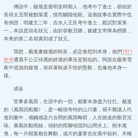
傳說中，鐘馗是唐明皇時期人，他考中了進士，卻由於
長得太丑而被黜落選，憤而觸階他殺。這個故事在實際中也
有例證，明建文二年，吉水人王艮考中進士，殿試對策第
一，本該是頭名狀元，由於容貌丑陋，被建文帝降為榜眼，
本來的第二名胡廣則成了狀元。
我想，戴進畫鐘馗的時辰，必定會想到本身，他們
1對1
教學
遭遇不公正待遇的經過的事況是類似的。阿誰在嚴寒雪
夜中巡游的鐘馗，保存著執迷不悟的堅毅，也像他本身一
樣。
成金
世事多風雨，生涯中的一切，都要本身盡力往扛。戴進
的《風雨回船圖》，是一幅很奇特的山川畫，很不難讓人代
進到畫中，感觸感染六合間的風雨晦暝，人在旅途的艱苦況
味。暴風吹動雨絲，傾斜的雨腳傾瀉到山間水上。樹木搖
曳，每一片樹葉都在舞動，成片的蘆葦也在風中敧斜。木橋