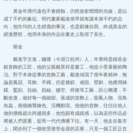
黃金年湮代遠也不會銹蝕，仍然放射熠熠的光線，是以
成了不朽的象征。明代畫家戴進很早就有讓本身不朽的志
向，他坎坷的人生經過的事況，也是鍛煉自我、終成真金的
經過歷程，他用本身的作品在畫史上取得了長生。
熔金
戴進字文進，錢塘（今浙江杭州）人，年青時是鑄造金
銀首飾的工匠，他的父親戴景祥是畫工，他從小受著藝術陶
冶。對于本身從事的首飾工藝，戴進傾瀉了很年夜精神，無
論是鳳冠、耳飾、手鐲，仍是簪釵、戒指、臂釧，他應用錘
鍱、鏨刻、拉絲、掐絲、鏤空、焊接等工藝，匠心獨運，不
斷改進，做好每一個細節。落成的首飾上，龍鳳人物、花鳥
魚蟲，個個繪聲繪色、活機動現。他做的首飾，往往比他人
做的價格超出跨越很多，他也頗有成績感，以為這些作品必
將被人們器重，從而一代代傳播下往。有一天，他走在集市
上，閑步到了一個收受接管金器的店展，只見一個工匠正在