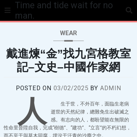
Time and tide wait for no
Skip
to
man.
content
WEAR
戴進煉“金”找九宮格教室
記–文史–中國作家網
POSTED ON
03/02/2025
BY
ADMIN
人
生于世，不外百年，面臨生老病
逝世的天然紀律，總難免生出破滅之
感。有志向的人，都盼望能在無限的
性命里晉陞自我，完成“樹德”、“建功”、“立言”的不朽幻想，
而不至于與草木同腐，埋沒于汗青的沙塵之中。