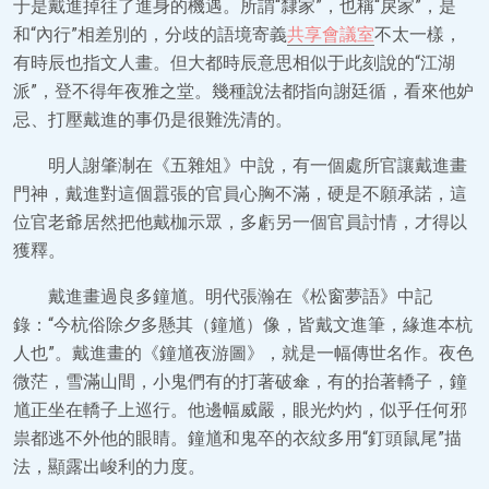
于是戴進掉往了進身的機遇。所謂“隸家”，也稱“戾家”，是
和“內行”相差別的，分歧的語境寄義
共享會議室
不太一樣，
有時辰也指文人畫。但大都時辰意思相似于此刻說的“江湖
派”，登不得年夜雅之堂。幾種說法都指向謝廷循，看來他妒
忌、打壓戴進的事仍是很難洗清的。
明人謝肇淛在《五雜俎》中說，有一個處所官讓戴進畫
門神，戴進對這個囂張的官員心胸不滿，硬是不願承諾，這
位官老爺居然把他戴枷示眾，多虧另一個官員討情，才得以
獲釋。
戴進畫過良多鐘馗。明代張瀚在《松窗夢語》中記
錄：“今杭俗除夕多懸其（鐘馗）像，皆戴文進筆，緣進本杭
人也”。戴進畫的《鐘馗夜游圖》，就是一幅傳世名作。夜色
微茫，雪滿山間，小鬼們有的打著破傘，有的抬著轎子，鐘
馗正坐在轎子上巡行。他邊幅威嚴，眼光灼灼，似乎任何邪
祟都逃不外他的眼睛。鐘馗和鬼卒的衣紋多用“釘頭鼠尾”描
法，顯露出峻利的力度。