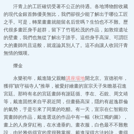
汗青上的工匠確切受著不公正的待遇。各地博物館收藏
的現代金銀首飾優美無比，我們卻很少能了解出于哪位工匠
之手。可是，轉業畫畫就能留名后世嗎？生怕也不不難。歷
代很多畫匠身手超群，留下了竹苞松茂的作品，如敦煌遺址
的壁畫，我們也無從了解出于誰手。這些身手高深、可謂巨
大的畫師尚且這般，就遑論其別人了。這不由讓人收回汗青
無情的慨嘆。
爍金
永樂初年，戴進隨父親離
講座場地
開北京。宣德初年，
獲得“鎮守福寺人”推舉，被愛好繪畫的宣宗天子朱瞻基召進
宮廷。那時有名的宮廷畫師有謝廷循、李在、石銳、周文靖
等，戴進固然來自平易近間，但畫藝高深，隱約有超逸群倫
的氣勢，于是引來了同業的吃醋。有一天，宣宗在仁智殿欣
賞畫師的作品，戴進選送的作品中有一幅《秋江獨釣圖》，
畫上的人身穿紅袍，在水邊垂釣。畫衣服，白色最不不難敷
設，由於雅俗得宜的度很難掌握。戴進深得古法妙訣，畫得