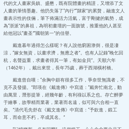
代的文人畫家吳鎮、盛懋，既有院體畫的精謹，又增添了文
人畫的筆情墨趣。他扔失落了“內行”“隸家”的累贅，融進文人
畫表示性的伎倆，筆下佈滿活力活氣，富于剛健的氣勢，成
為“浙派”的鼻祖，為明初畫壇的一面旗號，推重他的人甚至
給他冠以“畫圣”“國朝第一”的佳譽。
戴進暮年過得怎么樣呢？有人說他窮困潦倒，很是凄
涼，“嫁女無資，以畫求濟，無應之者”。也有人記錄“晚乞回
杭，名聲益重，求畫者得其一筆，有如金貝”。天順六年
（1462年），戴出來世，長年75歲，葬于西湖橫村橋。
戴進曾自嘆：“余胸中頗有很多工作，爭奈世無識者，不
克不及發揚。”郎瑛在《戴進傳》中寫道：“戴奔忙南北，動
由萬里，潛形提筆，經幾年齡，有利祿以系之也。存亡醉夢
于繪事，故學精而業著，業著而名遠，似可與六合相一直
矣。”清代毛先舒在《戴文進傳》中寫道：“予欽進，鍛工
耳，而命意不朽，卒成其名。”