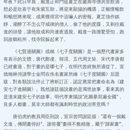
年夜？此日早晨，戴進正和門徒夏芷在慶壽寺僧房里飲酒，
想必是欣喜于有朱紫互助，將迎來顯揚的機遇，正暢懷暢飲
和暢想將來呢，成果獲得宮中這嚇人的密報。夏芷強作鎮
靜，灌醉了不怎么守戒律的僧人，偷了他的度牒，又剃往戴
進的頭發，讓他妝成和尚連夜逃脫。戴進一路擔驚受怕，跑
回故鄉杭州，找寺院躲起來了。
《七賢過關圖》或稱《七子度關圖》是一個歷代畫家多
有表示的文體，唐代鄭虔、韓滉、五代周文矩、宋代李唐都
已經畫過，對于畫的是哪七子，在明代曾經無所適從了。宣
德翰林侍讀學士金問在佚名畫家所繪《七子度關圖》后題
跋，對各類說法停止了辨析訂正，認定應當把畫命名為《建
安七子進關圖》。既然謝廷循說畫的是濁世故事，看來真的
是漢末建安七子的故事。明代李東陽說“此圖摹寫遍全國”，
良多人都畫，莫非大師都有諷刺時世的政治寄意嗎？
唐伯虎的教員周臣則說，宣宗曾問謝廷循：“還有一個戴
文進，傳聞畫得好”。謝答覆“畫得不敷精微，屬于‘隸家畫’”。