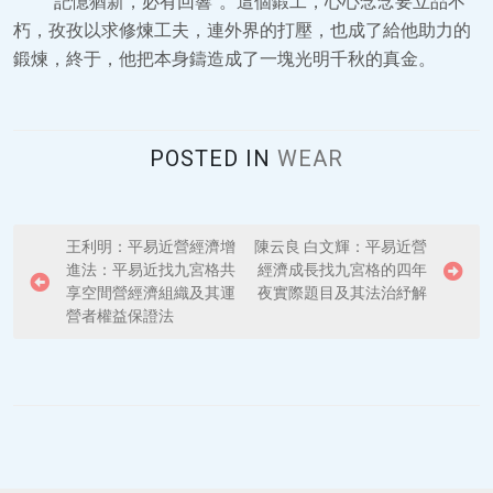
“記憶猶新，必有回響”。這個鍛工，心心念念要立品不
朽，孜孜以求修煉工夫，連外界的打壓，也成了給他助力的
鍛煉，終于，他把本身鑄造成了一塊光明千秋的真金。
POSTED IN
WEAR
P
王利明：平易近營經濟增
陳云良 白文輝：平易近營
進法：平易近找九宮格共
經濟成長找九宮格的四年
o
享空間營經濟組織及其運
夜實際題目及其法治紓解
s
營者權益保證法
t
n
a
v
i