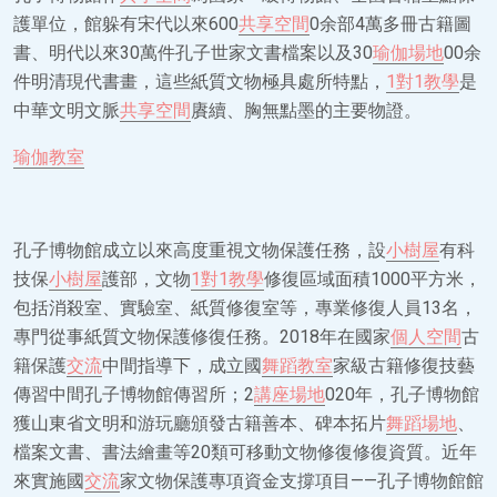
護單位，館躲有宋代以來600
共享空間
0余部4萬多冊古籍圖
書、明代以來30萬件孔子世家文書檔案以及30
瑜伽場地
00余
件明清現代書畫，這些紙質文物極具處所特點，
1對1教學
是
中華文明文脈
共享空間
賡續、胸無點墨的主要物證。
瑜伽教室
孔子博物館成立以來高度重視文物保護任務，設
小樹屋
有科
技保
小樹屋
護部，文物
1對1教學
修復區域面積1000平方米，
包括消殺室、實驗室、紙質修復室等，專業修復人員13名，
專門從事紙質文物保護修復任務。2018年在國家
個人空間
古
籍保護
交流
中間指導下，成立國
舞蹈教室
家級古籍修復技藝
傳習中間孔子博物館傳習所；2
講座場地
020年，孔子博物館
獲山東省文明和游玩廳頒發古籍善本、碑本拓片
舞蹈場地
、
檔案文書、書法繪畫等20類可移動文物修復修復資質。近年
來實施國
交流
家文物保護專項資金支撐項目——孔子博物館館