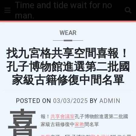
Time and tide wait for no
Skip
to
man.
content
WEAR
找九宮格共享空間喜報！
孔子博物館進選第二批國
家級古籍修復中間名單
POSTED ON
03/03/2025
BY
ADMIN
喜
報！
共享會議室
孔子博物館進選第二批國
家級古籍修復中
家教
間名單