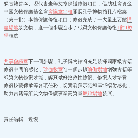
躲古籍善本、現代書畫等文物保護修復項目，借助社會資金
中國文物保護基金會
會議室出租
開展孔子博物館孔府檔案
（第一批）本體保護修復項目；修復完成了一大量主要館
講
座場地
躲文物，進一個步驟進步了紙質文物保護修復
1對1教
學
程度。
共享會議室
下一個步驟，孔子博物館將充足發揮國家級古籍
修復中間的感化，
瑜伽教室
進一個步驟
瑜伽場地
增強古籍等
紙質文物修復才能，認真做好搶救性修復、修復人才培養、
修復技藝傳承等各項任務，切實發揮示范和區域輻射感化，
助力古籍等紙質文物保護事業高質量
舞蹈場地
發展。
責任編輯：近復