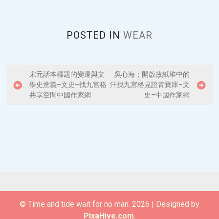
POSTED IN
WEAR
P
宋元話本標題的變遷與文
吳心海：開啟故紙堆中的
學史意義–文史–找九宮格
汗找九宮格見證青寶庫–文
o
共享空間中國作家網
史–中國作家網
s
t
n
a
v
i
g
© Time and tide wait for no man. 2026
|
Designed by
a
PixaHive.com
.