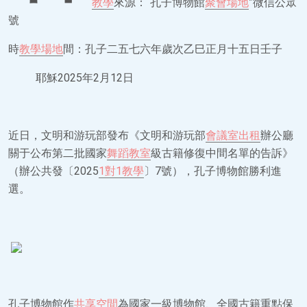
教學
來源：“孔子博物館
聚會場地
”微信公眾
號
時
教學場地
間：孔子二五七六年歲次乙巳正月十五日壬子
耶穌2025年2月12日
近日，文明和游玩部發布《文明和游玩部
會議室出租
辦公廳
關于公布第二批國家
舞蹈教室
級古籍修復中間名單的告訴》
（辦公共發〔2025
1對1教學
〕7號），孔子博物館勝利進
選。
孔子博物館作
共享空間
為國家一級博物館、全國古籍重點保