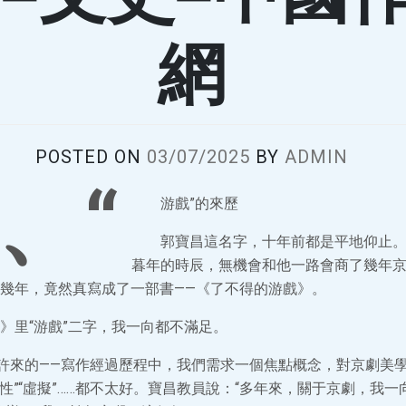
網
POSTED ON
03/07/2025
BY
ADMIN
、“
游戲”的來歷
郭寶昌這名字，十年前都是平地仰止
暮年的時辰，無機會和他一路會商了幾年
幾年，竟然真寫成了一部書——《了不得的游戲》。
》里“游戲”二字，我一向都不滿足。
許來的——寫作經過歷程中，我們需求一個焦點概念，對京劇美
定性”“虛擬”……都不太好。寶昌教員說：“多年來，關于京劇，我