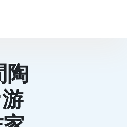
間陶
“游
作家