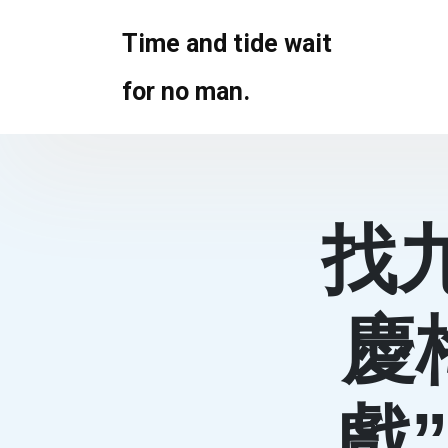
Skip
to
Time and tide wait
content
for no man.
找
慶
戲