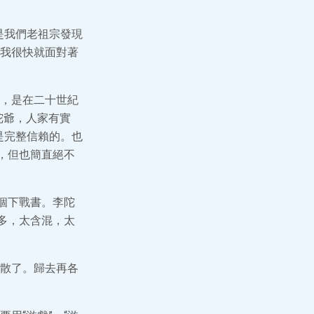
是我們老祖宗發現
我很快就面對著
，是在二十世紀
陀爺，人家有實
是完整信賴的。也
，但也簡直絕不
個下戰書。李陀
多，太含混，太
散了。歸去再各