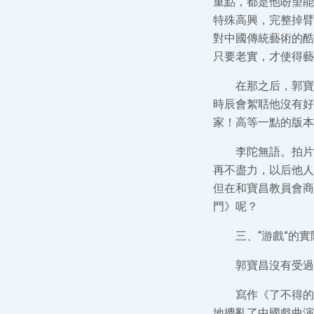
重點，都是他盼望能
特殊高興，完整掉臂
對中國傳統藝術的酷
只要老實，才使得藝
在那之后，郭寶
時辰會絮聒他沒有好
家！高等一點的版本
李陀無語。拍片
再不盡力，以后他人
但在和寶昌教員會商
門》呢？
三、“游戲”的實
郭寶昌沒有受過
寫作《了不得的
地攪亂了中國戲曲演