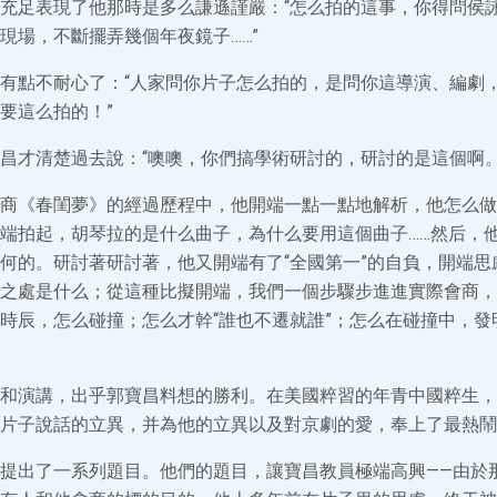
充足表現了他那時是多么謙遜謹嚴：“怎么拍的這事，你得問侯
現場，不斷擺弄幾個年夜鏡子……”
有點不耐心了：“人家問你片子怎么拍的，是問你這導演、編劇
要這么拍的！”
昌才清楚過去說：“噢噢，你們搞學術研討的，研討的是這個啊。
商《春閨夢》的經過歷程中，他開端一點一點地解析，他怎么做
端拍起，胡琴拉的是什么曲子，為什么要用這個曲子……然后，
何的。研討著研討著，他又開端有了“全國第一”的自負，開端思
之處是什么；從這種比擬開端，我們一個步驟步進進實際會商，
時辰，怎么碰撞；怎么才幹“誰也不遷就誰”；怎么在碰撞中，發
和演講，出乎郭寶昌料想的勝利。在美國粹習的年青中國粹生，
片子說話的立異，并為他的立異以及對京劇的愛，奉上了最熱鬧
提出了一系列題目。他們的題目，讓寶昌教員極端高興——由於