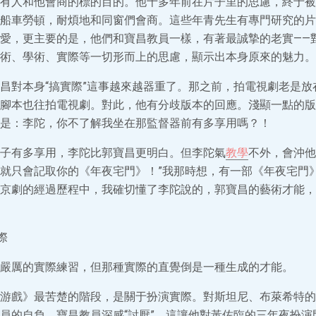
有人和他會商的標的目的。他十多年前在片子里的思慮，終于被
船車勞頓，耐煩地和同窗們會商。這些年青先生有專門研究的片
愛，更主要的是，他們和寶昌教員一樣，有著最誠摯的老實——
術、學術、實際等一切形而上的思慮，顯示出本身原來的魅力。
昌對本身“搞實際”這事越來越器重了。那之前，拍電視劇老是放
腳本也往拍電視劇。對此，他有分歧版本的回應。淺顯一點的版
是：李陀，你不了解我坐在那監督器前有多享用嗎？！
子有多享用，李陀比郭寶昌更明白。但李陀氣
教學
不外，會沖他
就只會記取你的《年夜宅門》！”我那時想，有一部《年夜宅門
京劇的經過歷程中，我確切懂了李陀說的，郭寶昌的藝術才能，
際
嚴厲的實際練習，但那種實際的直覺倒是一種生成的才能。
游戲》最苦楚的階段，是關于扮演實際。對斯坦尼、布萊希特的“體
員的自負，寶昌教員深感“討厭”。這讓他對黃佐臨的三年夜扮演