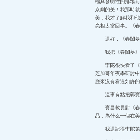
極具發明性的排場前
京劇的美！我那時就
美，我才了解我和他
亮相太當回事。《春
還好，《春閨夢
我把《春閨夢》
李陀很快看了《
芝加哥年夜學研討中
歷來沒有看過如許的
這事有點把郭寶
寶昌教員對《春
品，為什么一個在美
我還記得李陀第