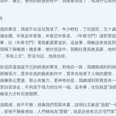
寫作、修正、會商的經過歷程中，我垂垂清楚了，他為什么保持要
。
性
過的事況，我就不在這兒贅述了。年少輕狂，丁壯蹉跎，五十歲
滿全國。年夜起年夜落，年夜悲年夜喜。《年夜宅門》讓郭寶昌
事，比《年夜宅門》電視劇還要波折。這故事，簡略說來就是郭
我喝了兩噸酒！幾多事，都付笑談中。我剛往寶昌教員家，他特
下，等候上天”。對這句話，他很自得。
於這跌蕩放誕升沉的經過的事況，和他在一路，我總能感到到他
那種張力，貫串在他的藝術創作中，貫串在他筆下人物的愛恨、
抽像那么豐盛、那么有魅力。更神奇的是，我總感到郭寶昌有一
里自若游走，不拘泥于張力的任何一端。這本事，生怕就是“游戲
種張力才幹完善開釋。
游戲感，很不不難；就像我們寫那本書，說明白京劇是“游戲”一
，卻很不難被感知：人們稱他為“寶爺”，就是說他有北京宅門里“