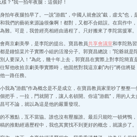
怎么樣？”我一拍年夜腿：這個好！
身拍年夜腿拍早了。一說“游戲”，中國人就會說“戱，虛戈”也，
和我們的藝術來源論很像啊！都對，又都不合錯誤。在寫作中，
為難。可是，我曾經亮相經由過程了。只好搬來了李陀當援軍。
會商京劇美學，是李陀的提出。寶昌教員
共享會議室
和李陀熟習
都是鐘惦棐片子實際小組的活潑分子。郭寶昌總說：“陀爺就是
別人要深入！”為此，幾十年上去，郭寶昌在實際上對李陀簡直
往幫他收拾京劇美學實際時，他固然對我這京劇“內行”將信將疑
他一路任務。
小我為“游戲”作為概念是不是成立，在寶昌教員家里吵了整整一
個把手，一拉，門就開了，讓人名頓開。你這“游戲”，用的人太
昌可不論，就以為這是他的嚴重發現。
的不雅點，互不當協。誰也沒有壓服誰。最后只能吃一頓烤鴨，
稿的推動經過歷程中，我也其實找不到更好的概念，就讓步了。