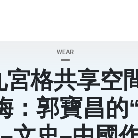
WEAR
九宮格共享空
梅：郭寶昌的
”–文史–中國