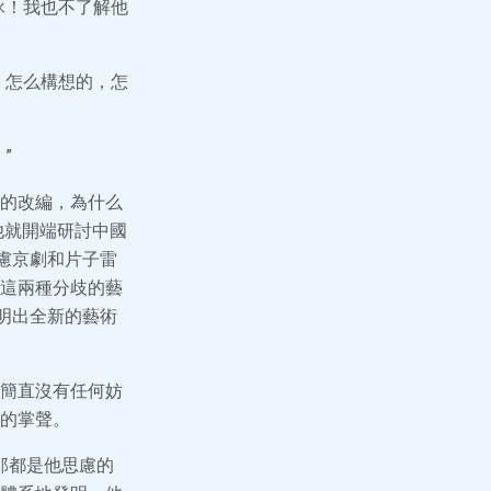
詠！我也不了解他
，怎么構想的，怎
”
的改編，為什么
他就開端研討中國
慮京劇和片子雷
這兩種分歧的藝
明出全新的藝術
簡直沒有任何妨
的掌聲。
那都是他思慮的