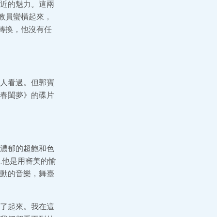
近的魅力。這兩
教員蠻橫起來，
轉換，他沒有任
人看過。但郭寶
春閨夢》的碟片
濃郁的超飽和色
…他是用審美的愉
動的音樂，舞臺
了起來。我在這