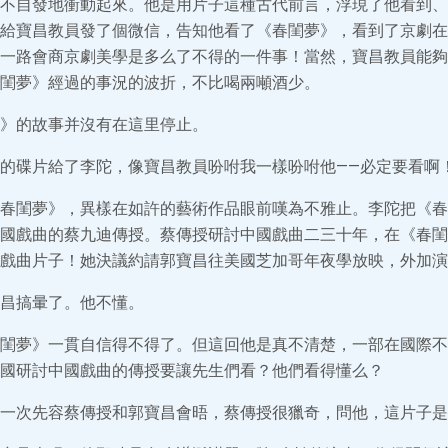
不自發地衝動起來。他是用片子這種古代前言，浮現了他看到、
給寶昌教員發了個微信，告知他看了《春閨夢》，看到了京劇在
一路會商京劇美學是多么了不得的一件事！當然，寶昌教員能夠
閨夢》經過的事況的波折，不比喝兩噸酒少。
》的故事并沒有在這里停止。
的碟片給了李陀，像寶昌教員吩咐我一樣吩咐他——必定要看啊
春閨夢》，異樣在如許的藝術作品眼前嘆為不雅止。李陀把《春
國戲曲的蔡九迪傳授。蔡傳授研討中國戲曲二三十年，在《春閨
戲曲片子！她決議約請郭寶昌往美國芝加哥年夜學放映，外加演
昌搞暈了。他不懂。
閨夢》一貫自信得不得了。但這回他是真不清楚，一部在國際不
國研討中國戲曲的傳授要讓先生們看？他們看得懂么？
一次先容蔡傳授和郭寶昌會晤，蔡傳授很獵奇，問他，這片子是