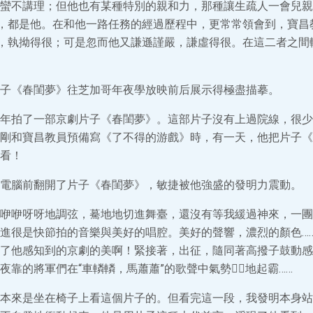
蠻不講理；但他也有某種特別的親和力，那種讓生疏人一會兒親
”，都是他。在和他一路任務的經過歷程中，更常常領會到，寶昌
”，執拗得很；可是忽而他又謙遜謹嚴，謙虛得很。在這二者之間
子《春閨夢》往芝加哥年夜學放映前后展示得極盡描摹。
年拍了一部京劇片子《春閨夢》。這部片子沒有上過院線，很少
剛和寶昌教員預備寫《了不得的游戲》時，有一天，他把片子《
看！
電腦前翻開了片子《春閨夢》，敏捷被他強盛的發明力震動。
咿咿呀呀地調弦，驀地地切進舞臺，還沒有等我緩過神來，一團
進很是快節拍的音樂與美好的唱腔。美好的聲響，濃烈的顏色…
了他感知到的京劇的美啊！緊接著，出征，隨同著高撥子鼓動感
夜靠的將軍們在“車轔轔，馬蕭蕭”的歌聲中氣勢地起霸……
本來是坐在椅子上看這個片子的。但看完這一段，我發明本身站