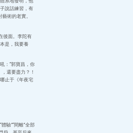
體系地發明，他
子說話練習，有
對藝術的老實。
在後面。李陀有
本是，我要養
吼：“郭寶昌，你
》，還要盡力？！
哪止于《年夜宅
驗”“間離”全部
門戶，甚至后來