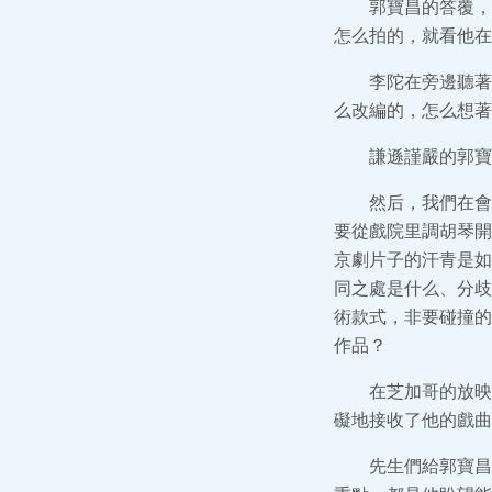
郭寶昌的答覆，
怎么拍的，就看他在
李陀在旁邊聽著
么改編的，怎么想著
謙遜謹嚴的郭寶
然后，我們在會
要從戲院里調胡琴開
京劇片子的汗青是如
同之處是什么、分歧
術款式，非要碰撞的
作品？
在芝加哥的放映
礙地接收了他的戲曲
先生們給郭寶昌