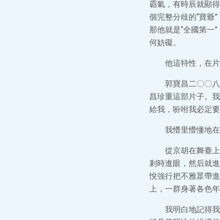
霸氣，有時辰就顯得
個完整分歧的“寶爺
那他就是“全國第一
何妨礙。
他這特性，在片
郭寶昌二〇〇八
昌珍重這部片子。我
給我，吩咐我必定要
我懵里懵懂地在
從京胡在舞臺上
剎時進眼，然后就進
悅強行把不雅眾帶進
上，一群身著各色年
我明白地記得我