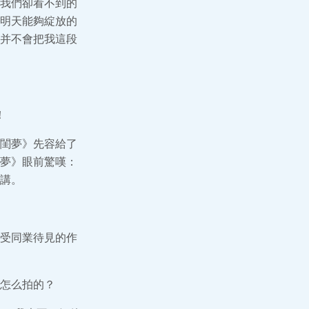
我們卻看不到的
明天能夠綻放的
并不會把我這段
！
閨夢》先容給了
夢》眼前驚嘆：
講。
受同業待見的作
怎么拍的？