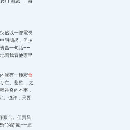
用“游戲”，“游
突然以一部電視
申明鵲起，但拍
寶昌一句話——
地讓我看他家里
內涵有一種宏
會
存亡、悲歡……之
種神奇的本事，
”。也許，只要
樣艱苦。但寶昌
爺”的霸氣——這