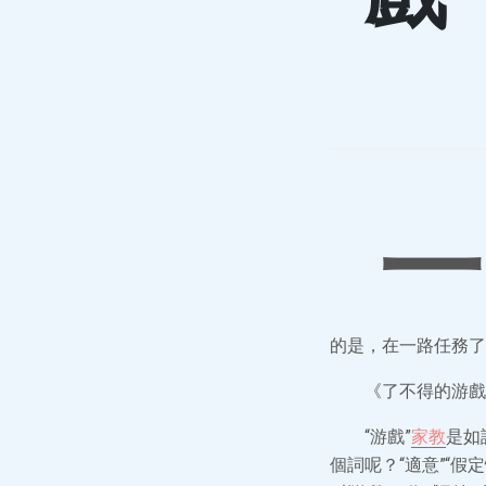
一
的是，在一路任務了
《了不得的游戲
“游戲”
家教
是如
個詞呢？“適意”“假