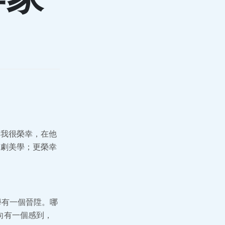
。我很榮幸，在他
京劇美學；更榮幸
學有一個晉陞。哪
一向有一個感到，