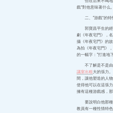
但在后來不竭地
戲”對他意味著什么
二、“游戲”的特
郭寶昌平生的經
劇《年夜宅門》，名
攝《年夜宅門》的故
為拍《年夜宅門》，
的一幅字：“打進地
不了解是不是由
議室出租
大的張力。
間，讓他塑造的人物
使得他可以在這張力
擁有這種游戲感，那
要說明白他那種
教員有一種性情特色