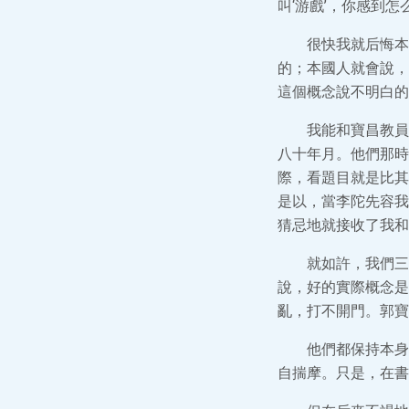
叫‘游戲’，你感到
很快我就后悔本
的；本國人就會說，
這個概念說不明白的
我能和寶昌教員
八十年月。他們那時
際，看題目就是比其
是以，當李陀先容我
猜忌地就接收了我和
就如許，我們三
說，好的實際概念是
亂，打不開門。郭寶
他們都保持本身
自揣摩。只是，在書