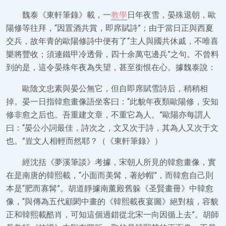
魏泰《東軒筆錄》載，一
教學
日年夜雪，晏殊退朝，歐
陽修等往拜，“因置酒共賞，即席賦詩”；由于當日正與西夏
交兵，故年青的歐陽修詩中便有了“主人與國共休戚，不唯喜
樂將豐收；須連鐵甲冷透骨，四十余萬屯邊兵”之句。不曾料
到的是，這令晏殊年夜為失望，甚至銜恨在心。據魏泰說：
歐陰文忠素與晏公無它，但自即席賦雪詩后，稍稍相
掉。晏一日指韓愈畫像語坐客曰：“此貌年夜類歐陽修，安知
修非愈之后也。吾重建文章，不重它為人。”歐陽亦每謂人
曰：“晏公小詞最佳，詩次之，文又次于詩，其為人又次于文
也。”豈文人相輕而然耶？（《東軒筆錄》）
經沈括《夢溪筆談》考據，宋朝人所見的韓愈畫像，實
在是南唐的韓熙載，“小面而美髯，著紗帽”，而韓愈自己則
本是“肥而寡髯”。胡道靜據南薰殿舊躲《圣賢畫冊》中韓愈
像，“與傳為五代顧閎中畫的《韓熙載夜宴圖》絕對核，容貌
正和韓熙載酷肖，可知這個過錯從北宋一向因循上去”。胡師