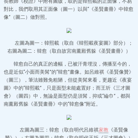
長教師《校證》中附有圖版，取的是韓熙載的正面像，不易
對比，我們取用其正面像（圖一）以與“《圣賢畫冊》中韓愈
像”（圖二）做對照。
左圖為圖一：韓熙載（取自《韓熙載夜宴圖》部分）；
右圖為圖二：韓愈（取自故宮南薰殿舊躲《圣賢畫冊》）
韓愈自己的真正的邊幅，已被汗青埋沒，傳播至今的，
也是近似“小面而美髯”的“韓愈”畫像。如呂維祺《圣賢像贊》
（圖三），筆法雖難免粗陋，但從美髯來看，更趨近《夜宴
圖》中的“韓熙載”，只是面型未能處置好；而王圻《三才圖
會》（圖四）中，無論是面型仍是須髯，抑或“綸巾”，都與
南薰殿舊躲《圣賢畫冊》中的“韓愈像”附近。
左圖為圖三：韓愈（取自明代呂維祺
家教
《圣賢像
贊》）；右圖為圖四：韓愈（取自明代王圻《三才圖會》）