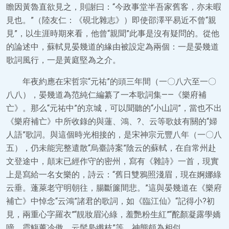
瞻因黃魯直欲見之，則謝曰：“今政事堂半吾家舊客，亦未暇
見也。”（陸友仁：《硯北雜志》）即使邵澤平易近不曾“親
見”，以生涯時期來看，他曾“親聞”此事是沒有疑問的。從他
的論述中，蘇軾見晏幾道的緣由被設定為兩個：一是晏幾道
歌詞風行，一是黃庭堅為之介。
年夜約應在宋哲宗“元祐”的頭三年間（一〇八六至一〇
八八），晏幾道為范純仁編纂了一本歌詞集——《樂府補
亡》。那么“元祐中”的京城，可以聞聽的“小山詞”，當也不出
《樂府補亡》中所收錄的與蓮、鴻、?、云等歌妓有關的“婦
人語”歌詞。與這個時光相接的，是宋神宗元豐八年（一〇八
五），仍未能完整遣散“烏臺詩案”陰云的蘇軾，在自常州赴
文登途中，顛末已經作守的密州，寫有《雜詩》一首，現實
上是寫給一名女樂的，詩云：“舊日雙鴉照淺眉，現在婀娜綠
云垂。蓬萊老守明朝往，腸斷簾間悲。”這與晏幾道在《樂府
補亡》中悼念“云鴻”諸君的歌詞，如《臨江仙》“記得小?初
見，兩重心字羅衣”“靚妝眉沁綠，羞艷粉生紅”“酡顏凝露學嬌
啼。霞觴薰冷傲，云髻裊纖枝”等，神態頗為相似。