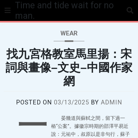
Time and tide wait for no
Skip
to
man.
content
WEAR
找九宮格教室馬里揚：宋
詞與畫像–文史–中國作家
網
POSTED ON
03/13/2025
BY
ADMIN
一
晏幾道與蘇軾之間，留下過一
樁“公案”。據徽宗時期的邵澤平易近
說：元祐中，叔原以是非句行，蘇子