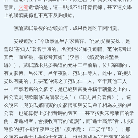
意圖。
交流
遺憾的是，這一點找不出汗青實據，甚至連文學
上的聯繫關係也不克不及夠供給。
無論蘇軾最後的念頭如何，成果倒是吃了閉門羹。
晏幾道說：“今政事堂半吾家舊客。”他的父親晏殊，是
曾以“善知人”著名于時的。名流鉅公“如孔道輔、范仲淹皆出
其門，而富弼、楊察皆其婿”（李燾：《續資治通鑒長
編》）。蘇軾請求見晏幾道的元祐三年前后，位居宰輔的，
有文彥博、呂公著、呂年夜防、范純仁等人。此中，直接與
晏殊有關的，只要范仲淹之子范純仁一人。至于其他三人
中，年事老邁的文彥博，是已經與富弼并稱于朝堂之上的，
呂公著則與歐陽修“為講學之友”（《宋史·呂公著傳》）。這
么說來，與晏氏婿同寅的文彥博和與晏氏弟子相為友朋的呂
公著，也能算得上晏門昔時的舊客——甚至按照宋報酬官的常
例，即進相者，會接收百官的“道謁”，而“進士高第”者，則須
遵照“往拜在朝年夜臣之禮”（夏承燾：《二晏年譜》）；那
么無不由進士出生的士年夜夫，也就有成為“晏門舊客”的能