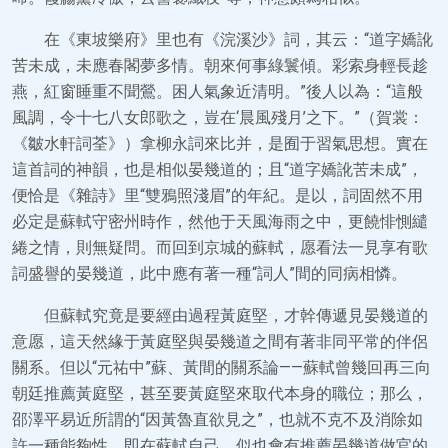
在《東坡樂府》里也有《浣溪沙》詞，其云：“道字嬌訛
苦未成，未應春閣夢多情。朝來何事綠鬟傾。彩索身輕長趁
燕，紅窗睡重不聞鶯。困人氣象近清明。”後人以為：“這般
風調，令十七八女郎歌之，豈在‘晨風殘月’之下。”（賀裳：
《皺水軒詞荃》）拿柳永詞來比并，是囿于習氣思想。實在
這首詞的神韻，也是相似晏幾道的；且“道字嬌訛苦未成”，
便恰是《雜詩》里“雙鴉照淺眉”的年紀。是以，詞固然不用
必定是蘇軾守密州時作，然他于天風海雨之中，更饒悱惻繾
綣之情，則無疑問。而回到京城的蘇軾，愿看法一見享有歌
詞盛譽的晏幾道，此中應有著一種“詞人”間的同病相憐。
但蘇軾究竟是要經由過程黃庭堅，才幹傳遞見晏幾道的
意愿，這天然緣于黃庭堅與晏幾道之間有著非同平常的伴侶
關系。但以“元祐中”蘇、黃間的關系論——蘇軾曾幾回再三向
朝廷推薦黃庭堅，甚至要黃庭堅來取代本身的職位；那么，
邵澤平易近所謂的“因黃魯直欲見之”，也就不克不及消除如
許一種能夠性，即在蘇軾自己，似也會有推薦晏幾道做官的