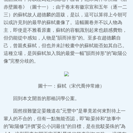
赤壁圖卷》（圖十一）；由于卷末有徽宗宣和五年（逐一二
三）的蘇軾故人趙德麟的題跋，是以，這可以算得上今朝可
以或許見到的最早的蘇軾畫像了。這幅圖卷并不以人物為
主，即使是不雅看原畫，蘇軾的容貌識別起來也頗感費勁，
但仍能從中感知，人物是“韻而掉形”的。至多在趙德麟自
己，曾親炙蘇軾，但也并未計較畫中的蘇軾能否如其自己。
這種立場，是與蘇軾加入我的最愛一幅“韻而掉形”的“歐陽公
像”完整分歧的。
圖十一：蘇軾（宋代喬仲常繪）
回到本文開首的那樁詞學公案。
固然很難鑒定晏幾道在“元豐中”是畢竟若何來對待上一
輩人的不合的，但有一點無能否認，即“歐晏掉和”故事中
的“歐陽修”評價“晏公小詞最佳”的目標，是在批駁晏殊的“為