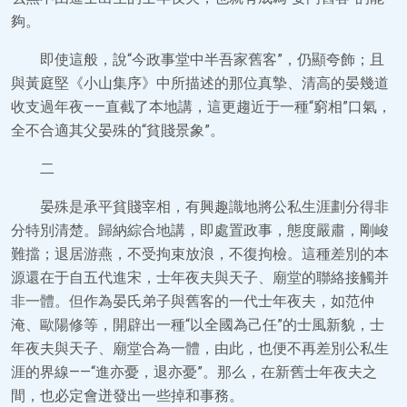
夠。
即使這般，說“今政事堂中半吾家舊客”，仍顯夸飾；且
與黃庭堅《小山集序》中所描述的那位真摯、清高的晏幾道
收支過年夜——直截了本地講，這更趨近于一種“窮相”口氣，
全不合適其父晏殊的“貧賤景象”。
二
晏殊是承平貧賤宰相，有興趣識地將公私生涯劃分得非
分特別清楚。歸納綜合地講，即處置政事，態度嚴肅，剛峻
難擋；退居游燕，不受拘束放浪，不復拘檢。這種差別的本
源還在于自五代進宋，士年夜夫與天子、廟堂的聯絡接觸并
非一體。但作為晏氏弟子與舊客的一代士年夜夫，如范仲
淹、歐陽修等，開辟出一種“以全國為己任”的士風新貌，士
年夜夫與天子、廟堂合為一體，由此，也便不再差別公私生
涯的界線——“進亦憂，退亦憂”。那么，在新舊士年夜夫之
間，也必定會迸發出一些掉和事務。