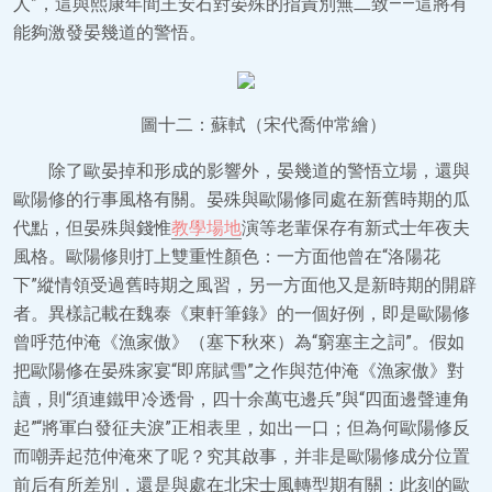
人”，這與熙康年間王安石對晏殊的指責別無二致——這將有
能夠激發晏幾道的警悟。
圖十二：蘇軾（宋代喬仲常繪）
除了歐晏掉和形成的影響外，晏幾道的警悟立場，還與
歐陽修的行事風格有關。晏殊與歐陽修同處在新舊時期的瓜
代點，但晏殊與錢惟
教學場地
演等老輩保存有新式士年夜夫
風格。歐陽修則打上雙重性顏色：一方面他曾在“洛陽花
下”縱情領受過舊時期之風習，另一方面他又是新時期的開辟
者。異樣記載在魏泰《東軒筆錄》的一個好例，即是歐陽修
曾呼范仲淹《漁家傲》（塞下秋來）為“窮塞主之詞”。假如
把歐陽修在晏殊家宴“即席賦雪”之作與范仲淹《漁家傲》對
讀，則“須連鐵甲冷透骨，四十余萬屯邊兵”與“四面邊聲連角
起”“將軍白發征夫淚”正相表里，如出一口；但為何歐陽修反
而嘲弄起范仲淹來了呢？究其啟事，并非是歐陽修成分位置
前后有所差別，還是與處在北宋士風轉型期有關：此刻的歐