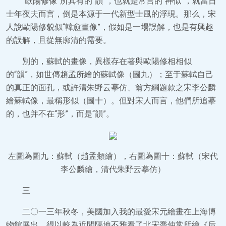
“歐陽修像”所具有的“韻”，也就是常言的“神似”，就當日
士年夜夫而言，倒是本源于一代新型士風的浮現。那么，宋
人說歐陽修貌似“韓愈畫像”，假如是一場誤解，也是有興趣
的誤解，且從無廓清的需要。
別的，蘇軾的畫像，異樣存在著與歐陽修相相似
的“韻”，如世傳趙孟所繪的蘇軾像（圖九）；至于蘇軾自己
的真正的面孔，或許清朱野云摹仿、翁方綱題款之宋李公麟
繪蘇軾像，最稱形似（圖十）。但對宋人而言，他們所追摹
的，也并不在“形”，而是“韻”。
左圖為圖九：蘇軾（趙孟頫繪），右圖為圖十：蘇軾（宋代
李公麟繪，清代朱野云摹仿）
三
二〇一三年秋冬，美國加入我的最愛宋元繪畫在上海博
物館展出，得以較為近間隔地不雅看了北宋喬仲常所繪《后