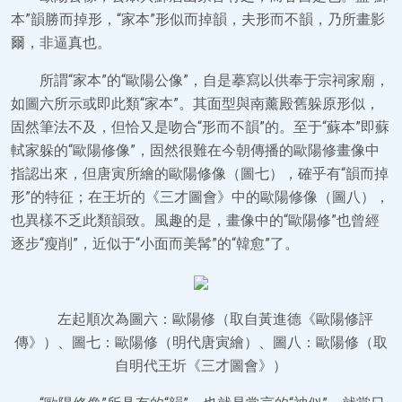
本”韻勝而掉形，“家本”形似而掉韻，夫形而不韻，乃所畫影
爾，非逼真也。
所謂“家本”的“歐陽公像”，自是摹寫以供奉于宗祠家廟，
如圖六所示或即此類“家本”。其面型與南薰殿舊躲原形似，
固然筆法不及，但恰又是吻合“形而不韻”的。至于“蘇本”即蘇
軾家躲的“歐陽修像”，固然很難在今朝傳播的歐陽修畫像中
指認出來，但唐寅所繪的歐陽修像（圖七），確乎有“韻而掉
形”的特征；在王圻的《三才圖會》中的歐陽修像（圖八），
也異樣不乏此類韻致。風趣的是，畫像中的“歐陽修”也曾經
逐步“瘦削”，近似于“小面而美髯”的“韓愈”了。
左起順次為圖六：歐陽修（取自黃進德《歐陽修評
傳》）、圖七：歐陽修（明代唐寅繪）、圖八：歐陽修（取
自明代王圻《三才圖會》）