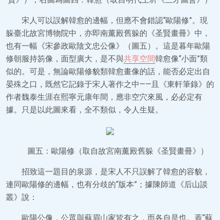
宋人可以誤解韓愈的邊幅，但應不會錯認“歐陽修”。現
躲臺北故宮博物院中，亦即南薰殿舊躲的《圣賢畫冊》中，
也有一幅《宋參政歐陰文忠公像》（圖五）。這是暮年歐陽
修朝服持笏像，面型廣大，是不與
共享空間
韓愈像“小面”類
似的。可是，無論歐陽修貌類韓愈畫像的話，能否必定出自
晏殊之口，既然它記錄于宋人著作之中——且《東軒筆錄》的
作者魏泰生涯在熙寧元康年間，應非空穴來風，必必定有
據。只是以此圖來看，全不類似，令人生疑。
圖五：歐陽修（取自故宮南薰殿舊躲《圣賢畫冊》）
招致這一題目的泉源，是宋人不只誤解了韓愈的容貌，
連同歐陽修的邊幅，也有分歧的“版本”；據陳師道《后山談
叢》說：
歐陽公像，公眾與蘇眉山家皆有之，而各自是也。蓋“蘇