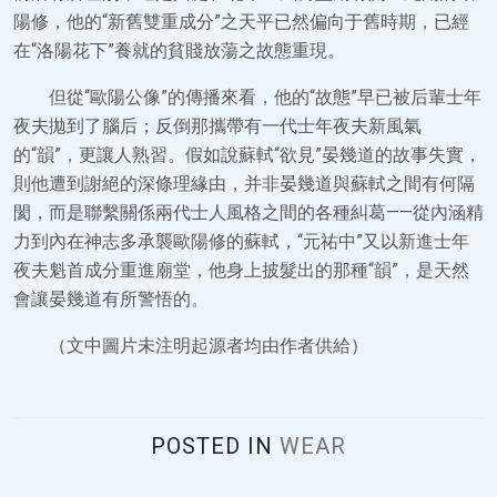
陽修，他的“新舊雙重成分”之天平已然偏向于舊時期，已經
在“洛陽花下”養就的貧賤放蕩之故態重現。
但從“歐陽公像”的傳播來看，他的“故態”早已被后輩士年
夜夫拋到了腦后；反倒那攜帶有一代士年夜夫新風氣
的“韻”，更讓人熟習。假如說蘇軾“欲見”晏幾道的故事失實，
則他遭到謝絕的深條理緣由，并非晏幾道與蘇軾之間有何隔
閡，而是聯繫關係兩代士人風格之間的各種糾葛——從內涵精
力到內在神志多承襲歐陽修的蘇軾，“元祐中”又以新進士年
夜夫魁首成分重進廟堂，他身上披髮出的那種“韻”，是天然
會讓晏幾道有所警悟的。
（文中圖片未注明起源者均由作者供給）
POSTED IN
WEAR